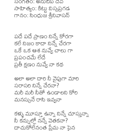
సంగీతం: అనుదీప్ దేవ్ 

సాహిత్యం: కిట్టు విస్సప్రగడ

గానం: సింధుజ శ్రీనివాసన్ 

పదే పదే ప్రాణం నిన్నే కోరగా

కలే నిజం కాదా నిన్నే చేరగా

ఒకే ఒక ఆశ నువ్వే చాలు గా

ప్రపంచమే లేదే

ప్రతీ క్షణం నువ్వే నా కథ

అలా అలా దారి నీ వైపుగా మారి

సరాసరి నిన్నే చేరనా?

మరీ మరీ నీతో ఉండాలని కోరి

మనస్సునే రాసి ఇవ్వనా

కళ్ళు మూస్తూ ఉన్నా నిన్నే చూస్తున్నా

నీ కన్నుల్లో నన్నే వెతకనా?

దాచుకోలేనంత ప్రేమ నా పైన
