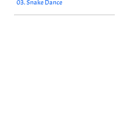
03. Snake Dance