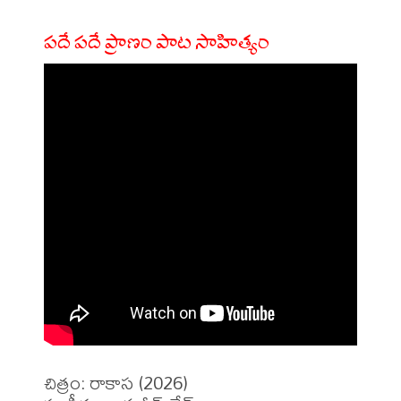
పదే పదే ప్రాణం పాట సాహిత్యం
చిత్రం: రాకాస (2026) 
