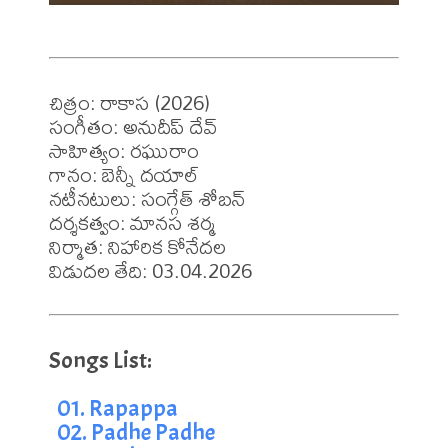
చిత్రం: రాకాస (2026) 

సంగీతం: అనుదీప్ దేవ్ 

సాహిత్యం: రఘురాం 

గానం: బెన్నీ దయాల్ 

నటీనటులు: సంగ్గేత్ శోబన్ 

దర్శకత్వం: మానస శర్మ 

నిర్మాత: నిహారిక కోనేదల 

విడుదల తేది: 03.04.2026
01. Rapappa
02. Padhe Padhe