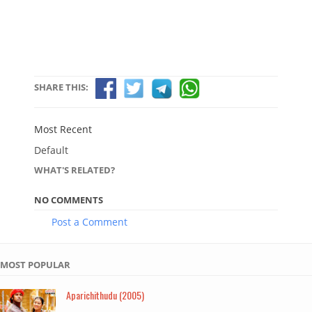
SHARE THIS:
Most Recent
Default
WHAT'S RELATED?
NO COMMENTS
Post a Comment
MOST POPULAR
Aparichithudu (2005)