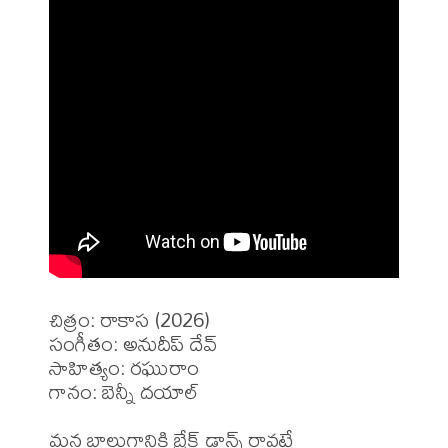
చిత్రం: రాకాస (2026) 

సంగీతం: అనుదీప్ దేవ్ 

సాహిత్యం: రఘురాం 

గానం: బెన్నీ దయాల్

మన బాలుగానికి బ్రేక్ డాన్స్ రావట్లే
