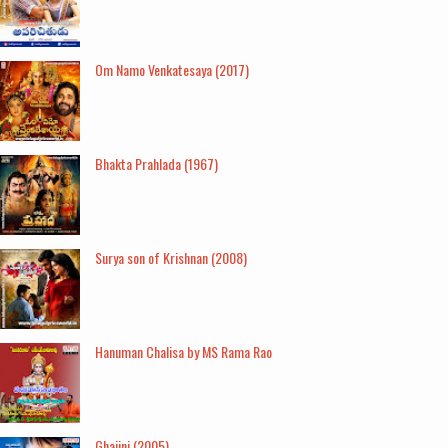
Om Namo Venkatesaya (2017)
Bhakta Prahlada (1967)
Surya son of Krishnan (2008)
Hanuman Chalisa by MS Rama Rao
Ghajini (2005)