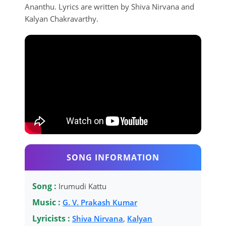
Ananthu. Lyrics are written by Shiva Nirvana and
Kalyan Chakravarthy.
SONG INFORMATION
Song :
Irumudi Kattu
Music :
G. V. Prakash Kumar
Lyricists :
Shiva Nirvana
,
Kalyan