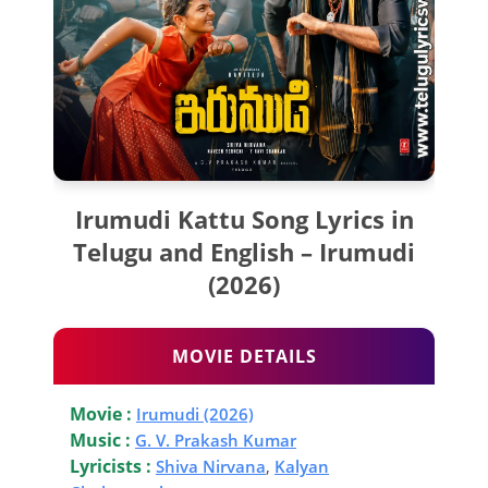
Irumudi Kattu Song Lyrics in
Telugu and English – Irumudi
(2026)
MOVIE DETAILS
Movie :
Irumudi (2026)
Music :
G. V. Prakash Kumar
Lyricists :
Shiva Nirvana
,
Kalyan