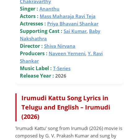
Chakravarthy
Singer :
Ananthu
Actors :
Mass Maharaja Ravi Teja
Actresses :
Priya Bhavani Shankar
Supporting Cast :
Sai Kumar
,
Baby
Nakshathra
Director :
Shiva Nirvana
Producers :
Naveen Yerneni
,
Y. Ravi
Shankar
Music Label :
T-Series
Release Year :
2026
Irumudi Kattu Song Lyrics in
Telugu and English – Irumudi
(2026)
'Irumudi Kattu' song from Irumudi (2026) movie is
composed by G. V. Prakash Kumar and sung by