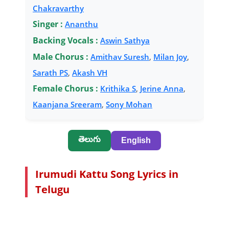
Chakravarthy
Singer :
Ananthu
Backing Vocals :
Aswin Sathya
Male Chorus :
Amithav Suresh
,
Milan Joy
,
Sarath PS
,
Akash VH
Female Chorus :
Krithika S
,
Jerine Anna
,
Kaanjana Sreeram
,
Sony Mohan
తెలుగు
English
Irumudi Kattu Song Lyrics in
Telugu