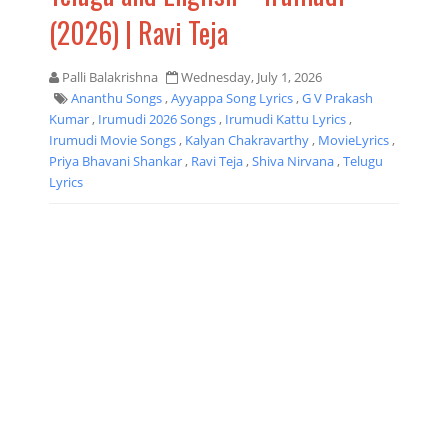
(2026) | Ravi Teja
Palli Balakrishna
Wednesday, July 1, 2026
Ananthu Songs
,
Ayyappa Song Lyrics
,
G V Prakash
Kumar
,
Irumudi 2026 Songs
,
Irumudi Kattu Lyrics
,
Irumudi Movie Songs
,
Kalyan Chakravarthy
,
MovieLyrics
,
Priya Bhavani Shankar
,
Ravi Teja
,
Shiva Nirvana
,
Telugu
Lyrics