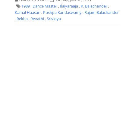
1989
,
Dance Master
,
Ilaiyaraaja
,
K. Balachander
,
Kamal Haasan
,
Pushpa Kandaswamy
,
Rajam Balachander
,
Rekha
,
Revathi
,
Srividya