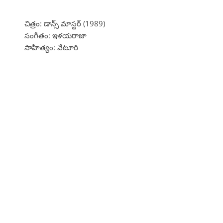
చిత్రం: డాన్స్ మాస్టర్ (1989)
సంగీతం: ఇళయరాజా
సాహిత్యం: వేటూరి