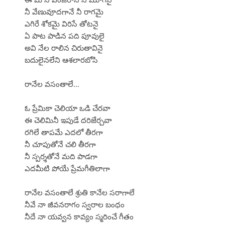
నీ వేణువూదగానే నీ రాగమై
ఎగిరే శోకమై విరిసే తోటనై
ఏ పాట పాడిన పది పూవులై
అవి నేల రాలిన చిరుతావినై
బదులైనలేని ఆశలారబోసి
రానేల వసంతాలే...
ఓ ప్రేమికా చెలియా ఒడి చేరవా
ఈ చెలిమినీ ఇపుడే దరిజేర్చవా
రగిలే తాపమే ఎదలో తీరగా
నీ చూపుతోనే చలి తీరగా
నీ స్పర్శతోనే మది పాడగా
ఎదమీటి పోయే ప్రేమగీతిలాగా
రానేల వసంతాలే శ్రుతి కానేల సరాగాలే
నీవే నా జీవనరాగం స్వరాల బంధం
నీదే నా యవ్వన కావ్యం స్మరించే గీతం