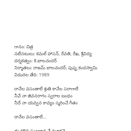
గానం: చిత్ర
నటీనటులు: కమల్ హాసన్, రేవతి, రేఖ, శ్రీవిద్య
దర్శకత్వం: కె.బాలచందర్
నిర్మాతలు: రాజమ్ బాలచందర్, పుష్ప కందస్వామి
విడుదల తేది: 1989
రానేల వసంతాలే శ్రుతి కానేల సరాగాలే
నీవే నా జీవనరాగం స్వరాల బంధం
నీదే నా యవ్వన కావ్యం స్మరించే గీతం
రానేల వసంతాలే...
ఈ మౌన పంజరాన నే మూగనై