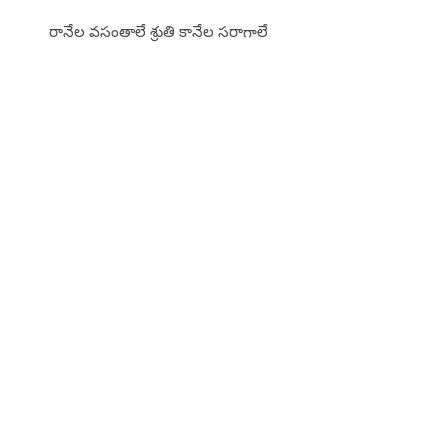
రానేల వసంతాలే శ్రుతి కానేల సరాగాలే