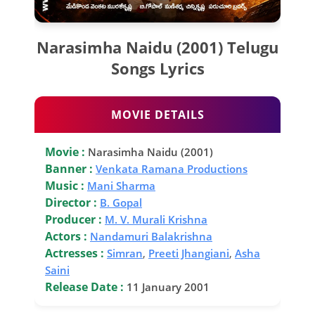
Narasimha Naidu (2001) Telugu
Songs Lyrics
MOVIE DETAILS
Movie :
Narasimha Naidu (2001)
Banner :
Venkata Ramana Productions
Music :
Mani Sharma
Director :
B. Gopal
Producer :
M. V. Murali Krishna
Actors :
Nandamuri Balakrishna
Actresses :
Simran
,
Preeti Jhangiani
,
Asha
Saini
Release Date :
11 January 2001