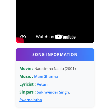
SONG INFORMATION
Movie :
Narasimha Naidu (2001)
Music :
Mani Sharma
Lyricist :
Veturi
Singers :
Sukhwinder Singh
,
Swarnalatha