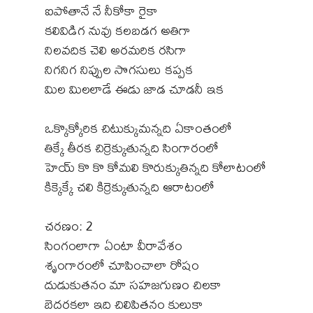
ఐపోతానే నే నీకోకా రైకా
కలివిడిగ నువు కలబడగ అతిగా
నిలవదిక చెలి అరమరిక రసిగా
నిగనిగ నిప్పుల సొగసులు కప్పక
మిల మిలలాడే ఈడు జాడ చూడనీ ఇక
ఒక్కొక్కోరిక చిటుక్కుమన్నది ఏకాంతంలో
తిక్కే తీరక చిర్రెక్కుతున్నది సింగారంలో
హెయ్ కొ కొ కోమలి కొరుక్కుతిన్నది కోలాటంలో
కిక్కెక్కే చలి కిర్రెక్కుతున్నది ఆరాటంలో
చరణం: 2
సింగంలాగా ఏంటా వీరావేశం
శృంగారంలో చూపించాలా రోషం
దుడుకుతనం మా సహజగుణం చిలకా
బెదరకలా ఇది చిలిపితనం కులుకా