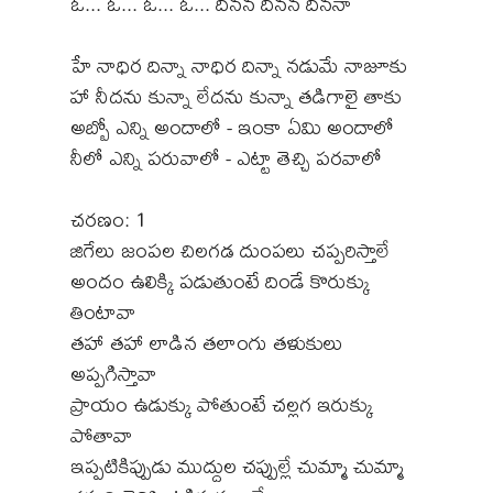
ఓ... ఓ... ఓ... ఓ... దినన దినన దిననా
హే నాధిర దిన్నా నాధిర దిన్నా నడుమే నాజూకు
హా నీదను కున్నా లేదను కున్నా తడిగాలై తాకు
అబ్బో ఎన్ని అందాలో - ఇంకా ఏమి అందాలో
నీలో ఎన్ని పరువాలో - ఎట్టా తెచ్చి పరవాలో
చరణం: 1
జిగేలు జంపల చిలగడ దుంపలు చప్పరిస్తాలే
అందం ఉలిక్కి పడుతుంటే దిండే కొరుక్కు
తింటావా
తహా తహా లాడిన తలాంగు తళుకులు
అప్పగిస్తావా
ప్రాయం ఉడుక్కు పోతుంటే చల్లగ ఇరుక్కు
పోతావా
ఇప్పటికిప్పుడు ముద్దుల చప్పుల్లే చుమ్మా చుమ్మా