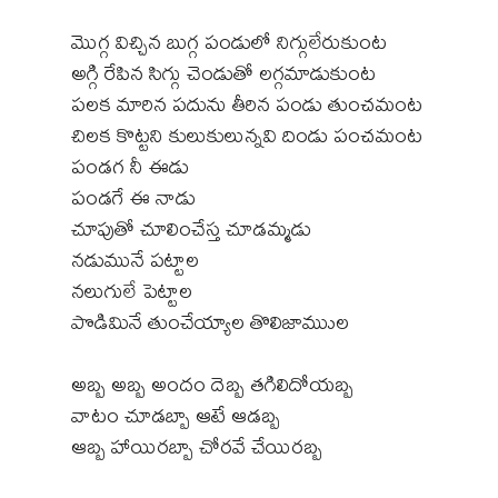
మొగ్గ విచ్చిన బుగ్గ పండులో నిగ్గులేరుకుంట
అగ్గి రేపిన సిగ్గు చెండుతో లగ్గమాడుకుంట
పలక మారిన పదును తీరిన పండు తుంచమంట
చిలక కొట్టని కులుకులున్నవి దిండు పంచమంట
పండగ నీ ఈడు
పండగే ఈ నాడు
చూపుతో చూలించేస్త చూడమ్మడు
నడుమునే పట్టాల
నలుగులే పెట్టాల
పొడిమినే తుంచేయ్యాల తొలిజాముుల
అబ్బ అబ్బ అందం దెబ్బ తగిలిదోయబ్బ
వాటం చూడబ్బా ఆటే ఆడబ్బ
ఆబ్బ హాయిరబ్బా చోరవే చేయిరబ్బ