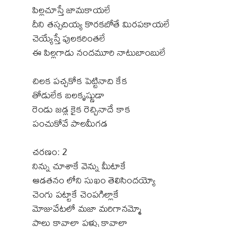
పిల్లచూస్తే జామకాయలే
దీని తస్సదియ్య కొరకబోతే మిరపకాయలే
చెయ్యేస్తే పులకరింతలే
ఈ పిల్లగాడు నందమూరి నాటుబాంబులే
చిలక పచ్చకోక పెట్టినాది కేక
తోడులేక బలకృష్ణుడా
రెండు జడ్ల కైక రెచ్చినాదే కాక
పంచుకోవే పాలమీగడ
చరణం: 2
నిన్ను చూశాకే వెన్ను మీటాకే
ఆడతనం లోని సుఖం తెలిసిందయ్యో
చెంగు పట్టాకే చెంపగిల్లాకే
మోజువేటలో మజా మరిగానమ్మో
పాలు కావాలా పళ్ళు కావాలా