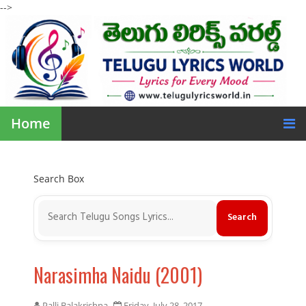
-->
Home
Search Box
Narasimha Naidu (2001)
Palli Balakrishna
Friday, July 28, 2017