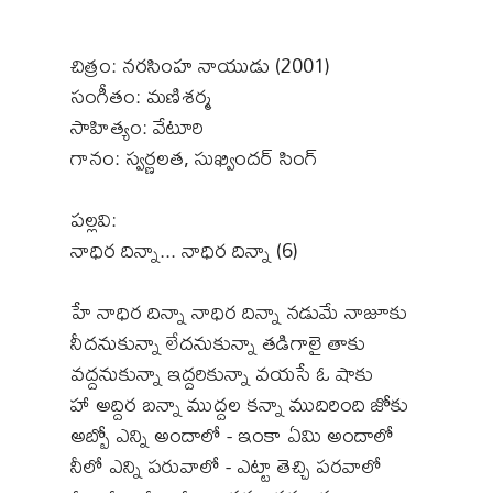
చిత్రం: నరసింహ నాయుడు (2001)
సంగీతం: మణిశర్మ
సాహిత్యం: వేటూరి
గానం: స్వర్ణలత, సుఖ్విందర్ సింగ్
పల్లవి:
నాధిర దిన్నా... నాధిర దిన్నా (6)
హే నాధిర దిన్నా నాధిర దిన్నా నడుమే నాజూకు
నీదనుకున్నా లేదనుకున్నా తడిగాలై తాకు
వద్దనుకున్నా ఇద్దరికున్నా వయసే ఓ షాకు
హా అద్దిర బన్నా ముద్దల కన్నా ముదిరింది జోకు
అబ్బో ఎన్ని అందాలో - ఇంకా ఏమి అందాలో
నీలో ఎన్ని పరువాలో - ఎట్టా తెచ్చి పరవాలో