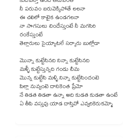
నీ పరువం బరువెక్కిపోతే లలనా
ఈ చలిలో కాటైక ఉండగలనా
నా సొగసులు చిందేస్తుంటే నీ మగసిరి
రంకేస్తుంటే
తెల్లారులు సైయ్యాటలే సర్కారు బుల్లోడా
మొన్నా కుట్టేసినది నిన్నా కుట్టేసినది
మళ్ళీ కుట్టేస్తున్నది గండు చీమ
మొన్న కుట్టేసి మళ్ళి నిన్నా కుట్టేసిందంటె
పిల్లా నువ్వంటె దానికెంత ప్రేమో
నే తిడత తిడతా ఉన్నా అది కుడత కుడతా ఉంటే
ఏ తీపి వస్తువు యాడ దాస్తివో ఎవ్వరికెరుకమ్మో