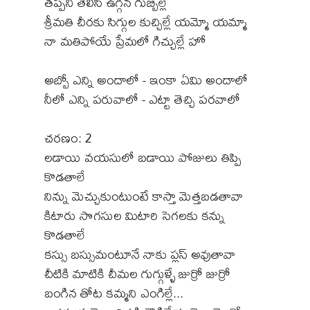
తప్పని తెలిసి ఉగ్గిన గుబ్బిల్లే
శ్రీమతి చీరకు సిగ్గుల కుచ్చిల్లే యమ్మో యమ్మా
నా మతిపోయే ప్రేమలో గిచ్చుల్లే హో
అబ్బో ఎన్ని అందాలో - ఇంకా ఏమి అందాలో
నీలో ఎన్ని పరువాలో - ఎట్టా తెచ్చి పరవాలో
చరణం: 2
లడాయి వయసులో బడాయి పోజులు తిప్పి
కొడతాలే
నిన్ను మెచ్చుకుంటుంటే కాస్తా మెత్తబడతావా
కిటారు సొగసుల మిటారి సెగలకు కన్ను
కొడతాలే
కస్సు బస్సుమంటూనే నాకు ప్లస్ అవుతావా
చీటికి మాటికి చీమల గుగ్గుళ్ళే జుర్రో జుర్రో
బంగిన తోట కమ్మని ఎంగిల్లే...