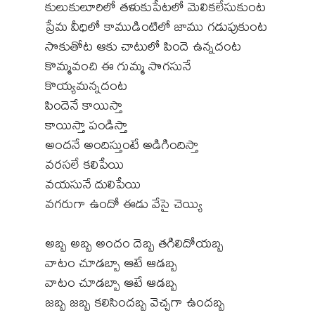
కులుకులూరిలో తళుకుపేటలో మెలికలేసుకుంట
ప్రేమ వీధిలో కాముడింటిలో జాము గడుపుకుంట
సొకుతోట ఆకు చాటులో పిందె ఉన్నదంట
కొమ్మవంచి ఈ గుమ్మ సొగసునే
కొయ్యమన్నదంట
పిందెనే కాయిస్తా
కాయిస్తా పండిస్తా
అందనే అందిస్తుంటే అడిగిందిస్తా
వరసలే కలిపేయి
వయసునే దులిపేయి
వగరుగా ఉందో ఈడు వేసై చెయ్యి
అబ్బ అబ్బ అందం దెబ్బ తగిలిదోయబ్బ
వాటం చూడబ్బా ఆటే ఆడబ్బ
వాటం చూడబ్బా ఆటే ఆడబ్బ
జబ్బ జబ్బ కలిసిందబ్బ వెచ్చగా ఉందబ్బ