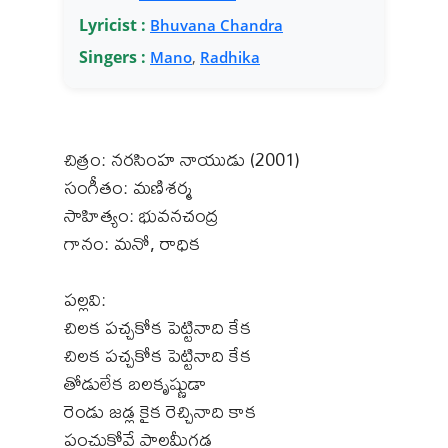
Lyricist :
Bhuvana Chandra
Singers :
Mano
,
Radhika
చిత్రం: నరసింహ నాయుడు (2001)
సంగీతం: మణిశర్మ
సాహిత్యం: భువనచంద్ర
గానం: మనో, రాధిక
పల్లవి:
చిలక పచ్చకోక పెట్టినాది కేక
చిలక పచ్చకోక పెట్టినాది కేక
తోడులేక బలకృష్ణుడా
రెండు జడ్ల కైక రెచ్చినాది కాక
పంచుకోవే పాలమీగడ