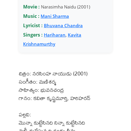
Movie :
Narasimha Naidu (2001)
Music :
Mani Sharma
Lyricist :
Bhuvana Chandra
Singers :
Hariharan
,
Kavita
Krishnamurthy
చిత్రం: నరసింహ నాయుడు (2001)
సంగీతం: మణిశర్మ
సాహిత్యం: భువనచంద్ర
గానం: కవితా కృష్ణమూర్తి, హరిహరన్
పల్లవి:
మొన్నా కుట్టేసినది నిన్నా కుట్టేసినది
మళ్ళీ కుట్టేస్తున్నది గండు చీమ