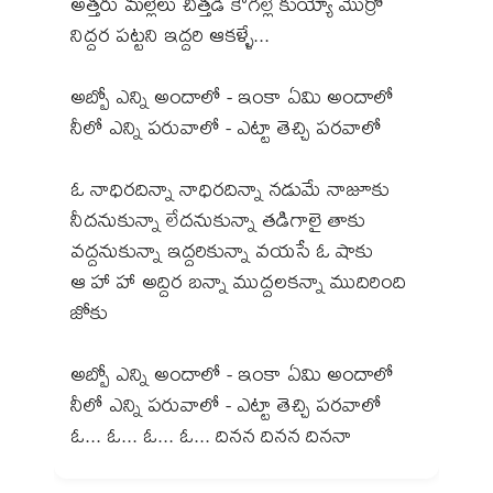
అత్తరు మల్లెలు చిత్తడి కౌగిల్లే కుయ్యో మొర్రో
నిద్దర పట్టని ఇద్దరి ఆకళ్ళే...
అబ్బో ఎన్ని అందాలో - ఇంకా ఏమి అందాలో
నీలో ఎన్ని పరువాలో - ఎట్టా తెచ్చి పరవాలో
ఓ నాధిరదిన్నా నాధిరదిన్నా నడుమే నాజూకు
నీదనుకున్నా లేదనుకున్నా తడిగాలై తాకు
వద్దనుకున్నా ఇద్దరికున్నా వయసే ఓ షాకు
ఆ హా హా అద్దిర బన్నా ముద్దలకన్నా ముదిరింది
జోకు
అబ్బో ఎన్ని అందాలో - ఇంకా ఏమి అందాలో
నీలో ఎన్ని పరువాలో - ఎట్టా తెచ్చి పరవాలో