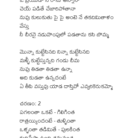
చెయ్ పడితే చేజారిపోతానా
నువు కులుకుతు సై సై అంటె నే తకదిమితాళం
వేస్తు
నీ చీరనై నడువొంపులో పడతాను కసి బొమ్మ
మొన్నా కుట్టేసినది నిన్నా కుట్టేసినది
మళ్ళీ కుట్టేస్తున్నది గండు చీమ
నువు తిడతా తిడతా ఉన్నా
అది కుడతా ఉన్నదంటే
ఏ తీపి వస్తువు యాడ దాస్తివో ఎవ్వరికెరుకమ్మో
చరణం: 2
పగలంతా ఒకటే - గిలిగింత
రాత్రయ్యిందంటే - తుళ్ళింతా
ఒళ్ళంతా తడిమితే - పులకింత
కుదిపేస్తా ఉంది తనువంత