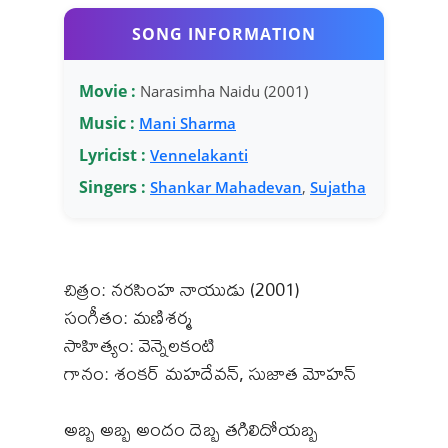
SONG INFORMATION
Movie :
Narasimha Naidu (2001)
Music :
Mani Sharma
Lyricist :
Vennelakanti
Singers :
Shankar Mahadevan
,
Sujatha
చిత్రం: నరసింహ నాయుడు (2001)
సంగీతం: మణిశర్మ
సాహిత్యం: వెన్నెలకంటి
గానం: శంకర్ మహదేవన్, సుజాత మోహన్
అబ్బ అబ్బ అందం దెబ్బ తగిలిదోయబ్బ