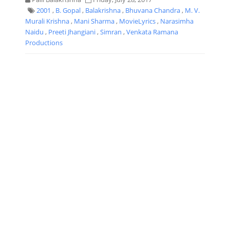
2001
,
B. Gopal
,
Balakrishna
,
Bhuvana Chandra
,
M. V.
Murali Krishna
,
Mani Sharma
,
MovieLyrics
,
Narasimha
Naidu
,
Preeti Jhangiani
,
Simran
,
Venkata Ramana
Productions