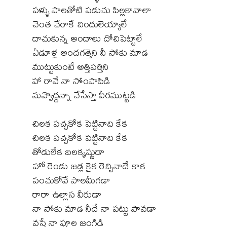
పళ్ళు పాలతోటి పడుచు పిల్లకావాలా
చెంత చేరాకే చిందులెయ్యాలే
దాచుకున్న అందాలు దోచిపెట్టాలే
ఏడూళ్ల అందగత్తెని నీ సోకు మాడ
ముట్టుకుంటే అత్తిపత్తిని
హా రావే నా సోంపాపిడి
నువ్వొద్దన్నా చేసేస్తా వీరముట్టడి
చిలక పచ్చకోక పెట్టినాది కేక
చిలక పచ్చకోక పెట్టినాది కేక
తోడులేక బలకృష్ణుడా
హో రెండు జడ్ల కైక రెచ్చినాదే కాక
పంచుకోవే పాలమీగడా
రారా ఉల్లాస వీరుడా
నా సోకు మాడ నీదే నా పట్టు పావడా
వస్తే నా పూల జంగిడి