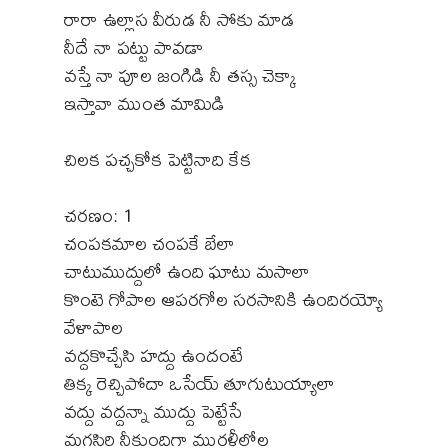
రారా ఉల్లాస వీరుడ నీ సోకు మాడ
నీదే నా పట్టు పావడా
వస్తే నా పూల జంగిడి నీ తస్స చెక్కా
ఇస్తావా ముంత మామిడి
చిలక పచ్చకోక పెట్టినాది కేక
చరణం: 1
చంపకమాల చంపకే బేలా
చాటుముద్దులో ఉంది ఘాటు మసాలా
కొంటె గోపాల ఆపరగోల సరసానికి ఉందిరయ్యో
వేళాపాల
వద్దకొచ్చేసి హద్దు ఉందంటే
తిక్క రెచ్చిపోదా ఒసేయ్ తూగుటుయ్యాలా
వద్దు వద్దన్నా ముద్దు పెట్టేసే
మగసిరి నీకుందిగా మురళీలోల