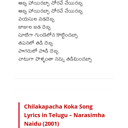
ఆబ్బ హాయిరబ్బా చోరవే చేయిరబ్బ
ఆబ్బ హాయిరబ్బా చోరవే చేయిరబ్బ
వయసుల వడదెబ్బ
జాజుల జడ దెబ్బ
సూటిగా గుండెలోన కొట్టిందబ్బా
తపనలో తడి దెబ్బ
పొగరులో పొడి దెబ్బ
చాటుగా వొళ్ళంతా నన్ను తడిమిందబ్బా
Chilakapacha Koka Song
Lyrics in Telugu – Narasimha
Naidu (2001)