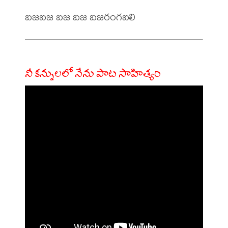
నీ కన్నులలో నేను పాట సాహిత్యం