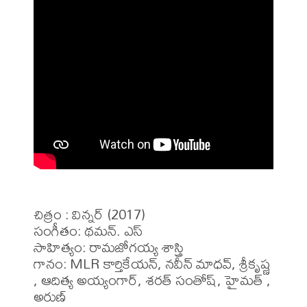
చిత్రం : విన్నర్ (2017)

సంగీతం: థమన్. ఎస్

సాహిత్యం: రామజోగయ్య శాస్త్రి

గానం: MLR కార్తికేయన్, నవీన్ మాధవ్, శ్రీకృష్ణ 
, ఆదిత్య అయ్యంగార్, శరత్ సంతోష్, హైమత్ , 
అరుణ్ 
