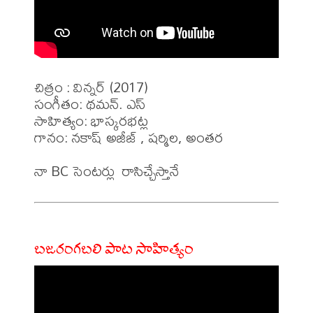
చిత్రం : విన్నర్ (2017)

సంగీతం: థమన్. ఎస్

సాహిత్యం: భాస్కరభట్ల

గానం: నకాష్ అజీజ్ , షర్మిల, అంతర 

బజరంగబలి పాట సాహిత్యం