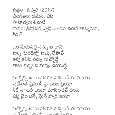
చిత్రం : విన్నర్ (2017)

సంగీతం: థమన్. ఎస్

సాహిత్యం: శ్రీమణి

గానం: క్రిస్టోఫర్ స్టాన్లీ, సాయి చరణ్ భాస్కరుని, 
దీపక్

ఒక మేరుపల్లె నన్ను తాకావె

చిన్ని గుండెల్లో చిచ్చు రేపావే

కల్లో కలిసి నన్ను గుచ్చోద్ధే

నాకు నచ్చనిది నువ్వు చేయొద్ధే

పిచ్చోన్ని అయిపోయా నచ్చిందే ఈ మాయ

చచ్చేంత ప్రేమ నీ పై ఉంది ప్రియా

నీకే నా దిల్ దియా చూపించవే దయ

ఫస్ట్ టైం నిన్నే మైనే ప్యార్ కియా

పిచ్చోన్ని అయిపోయా నచ్చిందే ఈ మాయ

చచ్చేంత ప్రేమ నీ పై ఉంది ప్రియా
