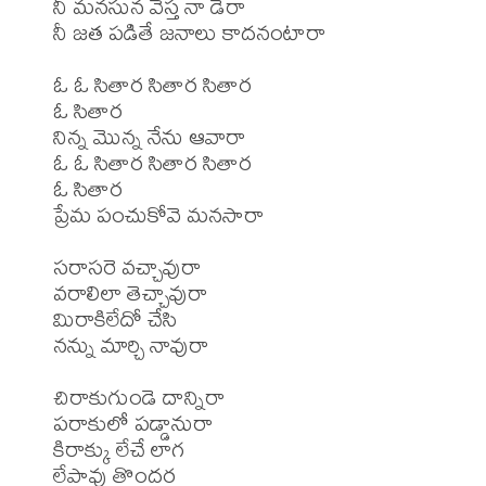
నీ మనసున వేస్త నా డేరా

నీ జత పడితే జనాలు కాదనంటారా

ఓ ఓ సితార సితార సితార

ఓ సితార

నిన్న మొన్న నేను ఆవారా

ఓ ఓ సితార సితార సితార

ఓ సితార

ప్రేమ పంచుకోవె మనసారా

సరాసరె వచ్చావురా

వరాలిలా తెచ్చావురా

మిరాకిలేదో చేసి

నన్ను మార్చి నావురా

చిరాకుగుండె దాన్నిరా

పరాకులో పడ్డానురా

కిరాక్కు లేచే లాగ

లేపావు తొందర
