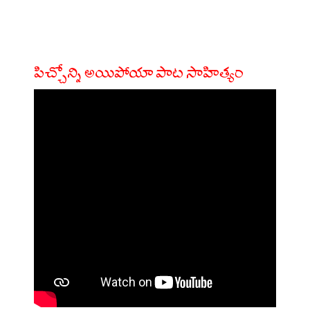
పిచ్చోన్ని అయిపోయా పాట సాహిత్యం