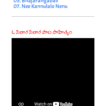
05. Bhajarangabali
07. Nee Kannulalo Nenu
ఓ సితార సితార పాట సాహిత్యం