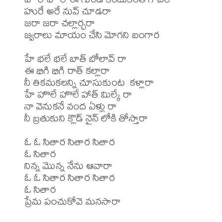
హురే అరే నువ్ చూడరా

జరా జరా చల్లార్చరా

జ్వరాలు మాయం చేసి మోగని బంగార

హే భలే భలే బాత్ బోలావ్ రా

ఈ భిగి భిగి రాత్ కల్లారా

నీ తికమకలన్ని చూసుకుంట  కళ్లారా

హే హొలే హొలే హాత్ మిల్కే రా

నా వెనుకనే వంద ఏళ్లు రా

నీ బ్రతుకుని క్లౌడ్ నైన్ లోకి తోస్తారా

ఓ ఓ సితార సితార సితార

ఓ సితార

నిన్న మొన్న నేను ఆవారా

ఓ ఓ సితార సితార సితార

ఓ సితార

ప్రేమ పంచుకోవె మనసారా
