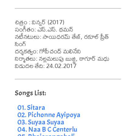
చిత్రం : విన్నర్ (2017)

సంగీతం: ఎస్.ఎస్. థమన్

నటీనటులు: సాయిధరమ్ తేజ్, రకూల్ ప్రీత్ 
సింగ్

దర్శకత్వం: గోపీచంద్ మలినేని

నిర్మాతలు: నల్లమలుపు బుజ్జి, ఠాగూర్ మధు

విడుదల తేది: 24.02.2017
01. Sitara
02. Pichonne Ayipoya
03. Suyaa Suyaa
04. Naa B C Centerlu