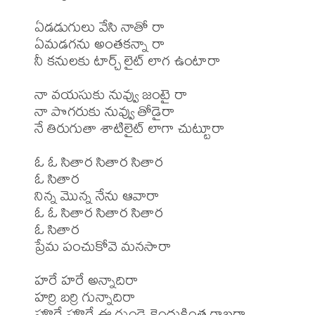
ఏడడుగులు వేసి నాతో రా

ఏమడగను అంతకన్నా రా

నీ కనులకు టార్చ్ లైట్ లాగ ఉంటారా

నా వయసుకు నువ్వు జంటై రా

నా పొగరుకు నువ్వు తోడైరా

నే తిరుగుతా శాటిలైట్ లాగా చుట్టూరా

ఓ ఓ సితార సితార సితార

ఓ సితార

నిన్న మొన్న నేను ఆవారా

ఓ ఓ సితార సితార సితార

ఓ సితార

ప్రేమ పంచుకోవె మనసారా

హరే హరే అన్నాదిరా

హర్రి బర్రి గున్నాదిరా

హొరే హొరే ఈ గుండె కెందుకింత గాబరా
