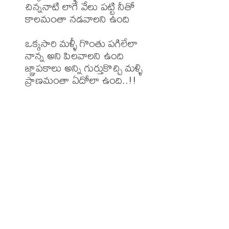
చిన్ననాటి లాగే వేలు పట్టి నీతో

కాలమంతా నడవాలని ఉంది

ఒక్కసారి మళ్ళీ గొంతు పగిలేలా

నాన్న అని పిలవాలని ఉంది

జ్ఞాపకాలు అన్ని గుర్తుకొచ్చి మళ్ళి

ప్రాణమంతా ఏదోలా ఉంది..!!
