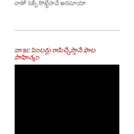
నాతో సెల్ఫీ కొట్టేసావే అనసూయా

నా BC సెంటర్లు రాసిచ్చేస్తానే పాట
సాహిత్యం