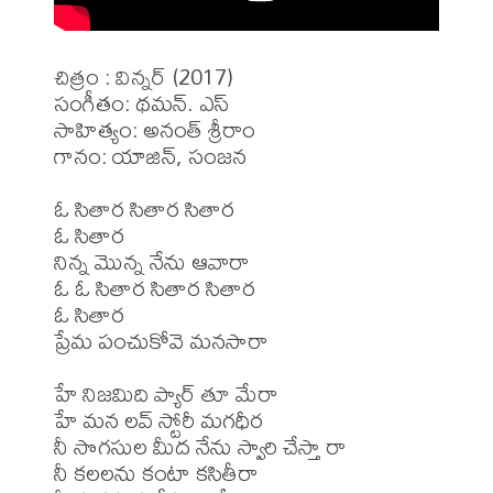
చిత్రం : విన్నర్ (2017)

సంగీతం: థమన్. ఎస్

సాహిత్యం: అనంత్ శ్రీరాం

గానం: యాజిన్, సంజన

ఓ సితార సితార సితార

ఓ సితార

నిన్న మొన్న నేను ఆవారా

ఓ ఓ సితార సితార సితార

ఓ సితార

ప్రేమ పంచుకోవె మనసారా

హే నిజమిది ప్యార్ తూ మేరా

హే మన లవ్ స్టోరీ మగధీర

నీ సొగసుల మీద నేను స్వారి చేస్తా రా

నీ కలలను కంటా కసితీరా
