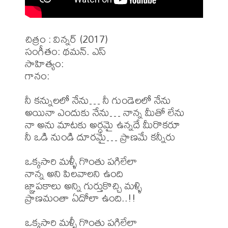
చిత్రం : విన్నర్ (2017)

సంగీతం: థమన్. ఎస్

సాహిత్యం: 

గానం: 

నీ కన్నులలో నేను… నీ గుండెలలో నేను

అయినా ఎందుకు నేను… నాన్న మీతో లేను

నా అను మాటకు అర్ధమై ఉన్నదే మీరొకరూ

నీ ఒడి నుండి దూరమై… ప్రాణమే కన్నీరు

ఒక్కసారి మళ్ళీ గొంతు పగిలేలా

నాన్న అని పిలవాలని ఉంది

జ్ఞాపకాలు అన్ని గుర్తుకొచ్చి మళ్ళి

ప్రాణమంతా ఏదోలా ఉంది..!!

ఒక్కసారి మళ్ళీ గొంతు పగిలేలా
