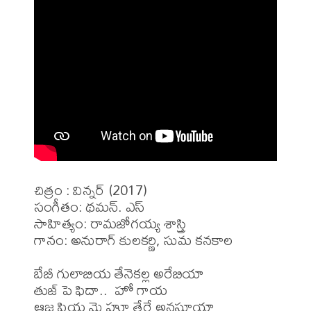
చిత్రం : విన్నర్ (2017)

సంగీతం: థమన్. ఎస్

సాహిత్యం: రామజోగయ్య శాస్త్రి

గానం: అనురాగ్ కులకర్ణి, సుమ కనకాల

బేబీ గులాబియ తేనెకల్ల అరేబియా

తుజ్ పె ఫిదా..  హో గాయ

ఆజ పియ మై హూ తేరే అనసూయా
