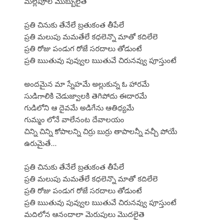
మల్లెపూల మొబ్బులైతే
ప్రతి చినుకు తేనేలే బ్రతుకంత తీపేలే
ప్రతి మలుపు మమతేలే కధలెన్నొ మాతో కదిలేలె
ప్రతి రోజు పండుగ రోజే సరదాలు తోడుంటే
ప్రతి ఋతువు పువ్వుల ఋతువే చిరునవ్వు పూస్తుంటే
అందమైన మా స్నేహమే అల్లుకున్న ఓ హారమే
సుడిగాలికి చెడుజ్వాలకి తెగిపోదు ఈదారమే
గుడిలోని ఆ దైవమే అడిగేను ఆతిధ్యమే
గుమ్మం లోనే వాలేనంట దేవాలయం
చిన్ని చిన్ని కోపాలన్ని చిర్రు బుర్రు తాపాలన్నీ వచ్చీ పోయే
ఉరుమైతే...
ప్రతి చినుకు తేనేలే బ్రతుకంత తీపేలే
ప్రతి మలుపు మమతేలే కధలెన్నొ మాతో కదిలేలె
ప్రతి రోజు పండుగ రోజే సరదాలు తోడుంటే
ప్రతి ఋతువు పువ్వుల ఋతువే చిరునవ్వు పూస్తుంటే
మదిలోన ఆనందాలా మెరుపులు మొదలైతె