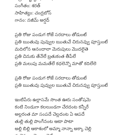
సంగీతం: శరత్
సాహిత్యం: చంద్రబోస్
గానం: నజీమ్ అర్షద్
ప్రతి రోజు పండుగ రోజే సరదాలు తోడుంటే
ప్రతి ఋతువు పువ్వుల ఋతువే చిరునవ్వు పూస్తుంటే
మదిలోన ఆనందాలా మెరుపులు మొదలైతె
ప్రతి చినుకు తేనేలే బ్రతుకంత తీపేలే
ప్రతి మలుపు మమతేలే కధలెన్నొ మాతో కదిలేలె
ప్రతి రోజు పండుగ రోజే సరదాలు తోడుంటే
ప్రతి ఋతువు పువ్వుల ఋతువే చిరునవ్వు పూస్తుంటే
ఇంటిపేరు ఉల్లాసమే సొంత ఊరు సంతోషమె
కంటి నిండుగా కలలుండగా చేరదంట కన్నీరే
అల్లరంత మా సంపదే చెల్లదంట ఏ ఆపదే
తుల్లి తుల్లి పొంగేనంట ఆటా పాటా
అల్లి బిల్లి ఆకాశంలో అమ్మా నాన్నా అక్కా చెల్లి