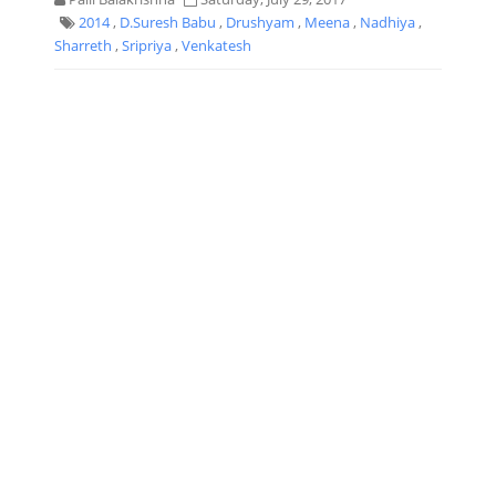
2014
,
D.Suresh Babu
,
Drushyam
,
Meena
,
Nadhiya
,
Sharreth
,
Sripriya
,
Venkatesh