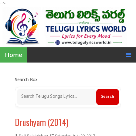
-->
Home
Search Box
Drushyam (2014)
Palli Balakrishna
Saturday, July 29, 2017