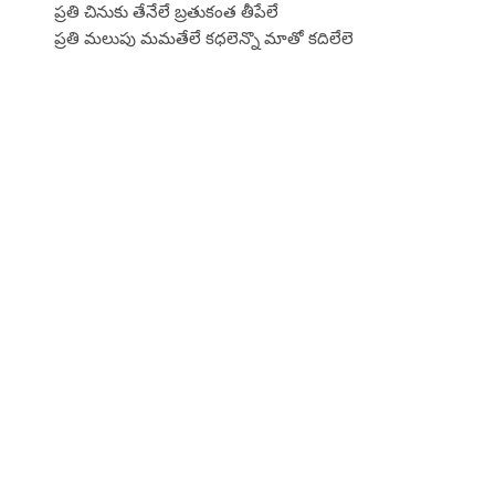
ప్రతి చినుకు తేనేలే బ్రతుకంత తీపేలే
ప్రతి మలుపు మమతేలే కధలెన్నొ మాతో కదిలేలె