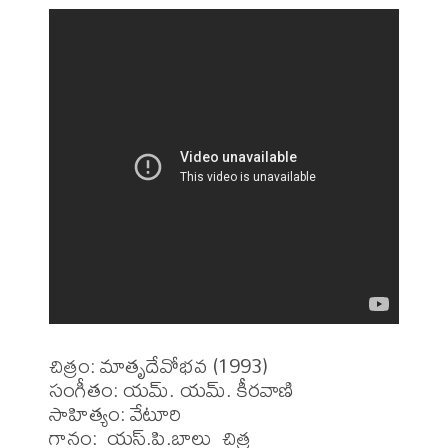
చిత్రం: మాతృదేవోభవ (1993)

సంగీతం: యమ్. యమ్. కీరవాణి

సాహిత్యం: వేటూరి

గానం:  యస్.పి.బాలు  చిత్ర
