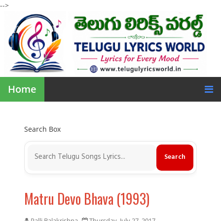
-->
Home
Search Box
Matru Devo Bhava (1993)
Palli Balakrishna
Thursday, July 27, 2017