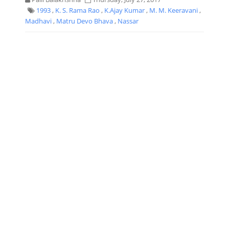
1993
,
K. S. Rama Rao
,
K.Ajay Kumar
,
M. M. Keeravani
,
Madhavi
,
Matru Devo Bhava
,
Nassar