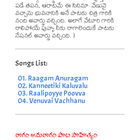
పడే తపన, ఆరాటమే ఈ సినిమా  వేణువై 
వచ్చాను భువనానికి అనే పాటకు చిత్ర గారికి 
నంది అవార్డు వచ్చింది. అలాగే వేటూరి గారికి 
రాలిపోయే పువ్వా నీకు రాగాలెందుకే పాటకు 
01. Raagam Anuragam
02. Kanneetiki Kaluvalu
03. Raalipoyye Poovva
04. Venuvai Vachhanu
రాగం అనురాగం పాట సాహిత్యం