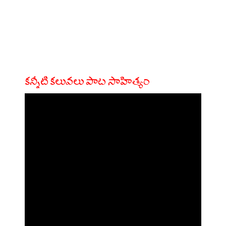
కన్నీటి కలువలు పాట సాహిత్యం