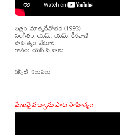
చిత్రం: మాతృదేవోభవ (1993)

సంగీతం: యమ్. యమ్. కీరవాణి

సాహిత్యం: వేటూరి

గానం:  యస్.పి.బాలు

వేణువై వచ్చాను పాట సాహిత్యం