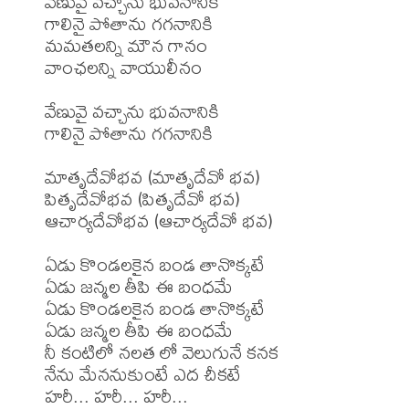
వేణువై వచ్చాను భువనానికి

గాలినై పోతాను గగనానికి

మమతలన్ని మౌన గానం

వాంఛలన్ని వాయులీనం

వేణువై వచ్చాను భువనానికి

గాలినై పోతాను గగనానికి

మాతృదేవోభవ (మాతృదేవో భవ)

పితృదేవోభవ (పితృదేవో భవ)

ఆచార్యదేవోభవ (ఆచార్యదేవో భవ)

ఏడు కొండలకైన బండ తానొక్కటే

ఏడు జన్మల తీపి ఈ బంధమే

ఏడు కొండలకైన బండ తానొక్కటే

ఏడు జన్మల తీపి ఈ బంధమే

నీ కంటిలో నలత లో వెలుగునే కనక

నేను మేననుకుంటే ఎద చీకటే 

హరీ... హరీ... హరీ...
