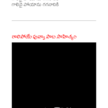
గాలినై పోయాను గగనానికి

రాలిపోయే పువ్వా పాట సాహిత్యం