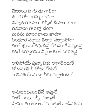
చెదిరింది నీ గూడు గాలిగా

చిలక గోరింకమ్మ గాధగా

చిన్నారి రూపాలు కన్నీటి దీపాలు కాగా

తనవాడు తారల్లో చేరగా

మనసు మాంగల్యాలు జారగా

సింధూర వర్ణాలు తెల్లారి చల్లారిపోగా

తిరిగే భూమాతవు నీవై వేకువ లో వెన్నెలవై

కరిగే కర్పూరము నీవై ఆశలకే హారతివై

రాలిపోయే పువ్వా నీకు రాగాలెందుకే

తోటమాలి నీ తోడు లేడులే

వాలిపోయే పొద్దా నీకు వర్ణాలెందుకే

అనుబంధమంటేనే అప్పులే

కరిగే బంధాలన్నీ మబ్బులే

హేమంత రాగాల చేమంతులే వాడిపోయే
