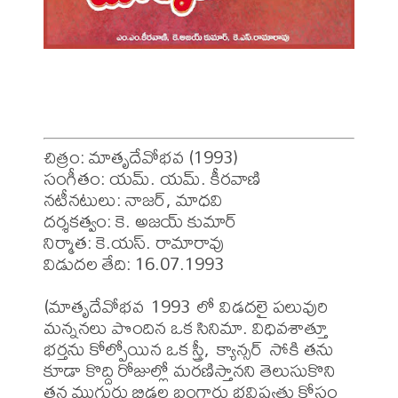
చిత్రం: మాతృదేవోభవ (1993)

సంగీతం: యమ్. యమ్. కీరవాణి

నటీనటులు: నాజర్, మాధవి

దర్శకత్వం: కె. అజయ్ కుమార్

నిర్మాత: కె.యస్. రామారావు

విడుదల తేది: 16.07.1993

(మాతృదేవోభవ 1993 లో విడదలై పలువురి 
మన్ననలు పొందిన ఒక సినిమా. విధివశాత్తూ 
భర్తను కోల్పోయిన ఒక స్త్రీ, క్యాన్సర్ సోకి తను 
కూడా కొద్ది రోజుల్లో మరణిస్తానని తెలుసుకొని 
తన ముగ్గురు బిడ్డల బంగారు భవిష్యత్తు కోసం 