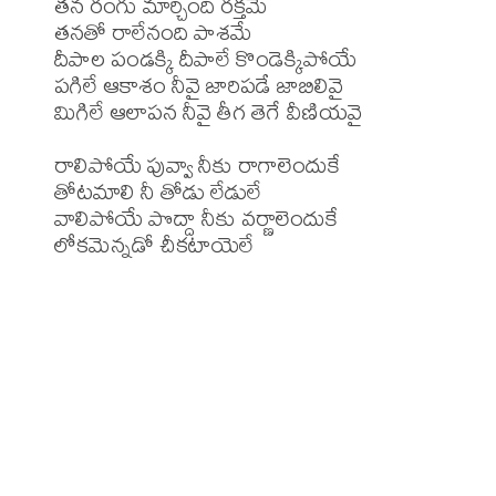
తన రంగు మార్చింది రక్తమే

తనతో రాలేనంది పాశమే

దీపాల పండక్కి దీపాలే కొండెక్కిపోయే

పగిలే ఆకాశం నీవై జారిపడే జాబిలివై

మిగిలే ఆలాపన నీవై తీగ తెగే వీణియవై

రాలిపోయే పువ్వా నీకు రాగాలెందుకే

తోటమాలి నీ తోడు లేడులే

వాలిపోయే పొద్దా నీకు వర్ణాలెందుకే
