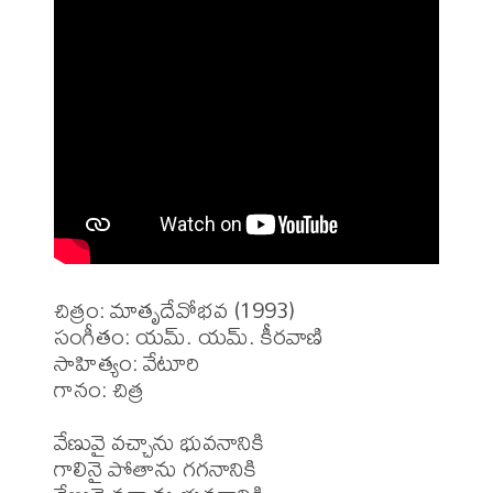
చిత్రం: మాతృదేవోభవ (1993)

సంగీతం: యమ్. యమ్. కీరవాణి

సాహిత్యం: వేటూరి

గానం: చిత్ర

వేణువై వచ్చాను భువనానికి

గాలినై పోతాను గగనానికి
