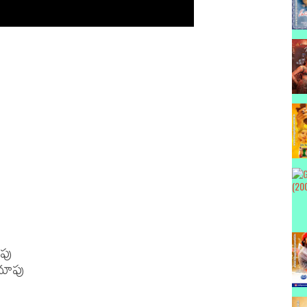
పు

ూపు
