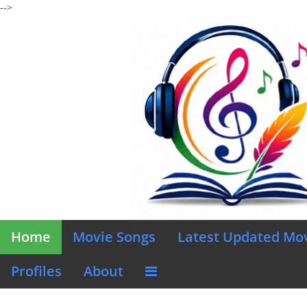
-->
Home
Movie Songs
Latest Updated Mo
Profiles
About