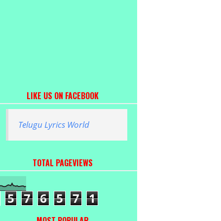
LIKE US ON FACEBOOK
Telugu Lyrics World
TOTAL PAGEVIEWS
5
7
6
5
7
1
MOST POPULAR