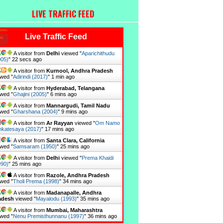
LIVE TRAFFIC FEED
Live Traffic Feed
A visitor from
Delhi
viewed "
Aparichithudu
005)
"
22 secs ago
A visitor from
Kurnool, Andhra Pradesh
wed "
Adirindi (2017)
"
1 min ago
A visitor from
Hyderabad, Telangana
wed "
Ghajini (2005)
"
6 mins ago
A visitor from
Mannargudi, Tamil Nadu
wed "
Gharshana (2004)
"
9 mins ago
A visitor from
Ar Rayyan
viewed "
Om Namo
nkatesaya (2017)
"
17 mins ago
A visitor from
Santa Clara, California
wed "
Samsaram (1950)
"
25 mins ago
A visitor from
Delhi
viewed "
Prema Khaidi
990)
"
25 mins ago
A visitor from
Razole, Andhra Pradesh
wed "
Tholi Prema (1998)
"
34 mins ago
A visitor from
Madanapalle, Andhra
adesh
viewed "
Mayalodu (1993)
"
35 mins ago
A visitor from
Mumbai, Maharashtra
wed "
Nenu Premisthunnanu (1997)
"
36 mins ago