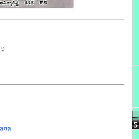
ి

5
yana