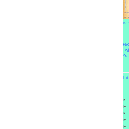
Re
Fa
Twi
Yo
Lat
►
►
►
►
►