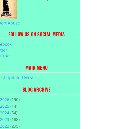
port Abuse
FOLLOW US ON SOCIAL MEDIA
cebook
tter
uTube
MAIN MENU
est Updated Movies
BLOG ARCHIVE
2026
(190)
2025
(14)
2024
(54)
2023
(188)
2022
(295)