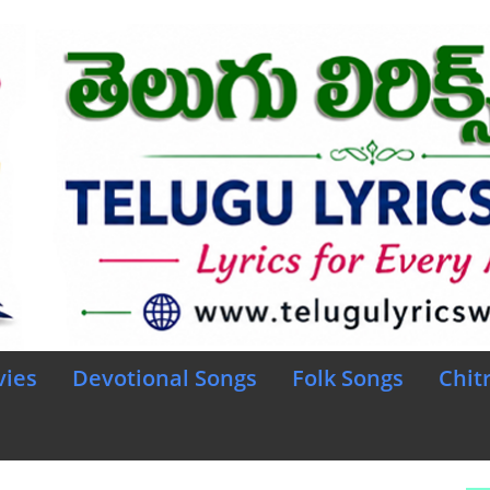
vies
Devotional Songs
Folk Songs
Chit