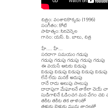
చిత్రం: వంశానికొక్కడు (1996)

సంగీతం: కోటి

సాహిత్యం: సిరివెన్నెల

గానం: యస్. పి. బాలు, చిత్ర

హే.... హే...

సరదాగా సమయం గడుపు

గడుపు గడుపు గడుపు గడుపు గడుపు

ఈ వయసే ఆటకు విడుపు 

విడుపు విడుపు విడుపు విడుపు విడుపు

లేనే లేదు మనకే అదుపు

రానే రాదు అలుపు సొలుపు

దాదాపుగా మేఘాలనే తాకేలా చెయ్ చా
సుడిగాలినే ఓడించగ మన వేగం చవి చ
తకిట తకిట తక తాళంతో

తళుకు బెళుకు మును తారలతో
