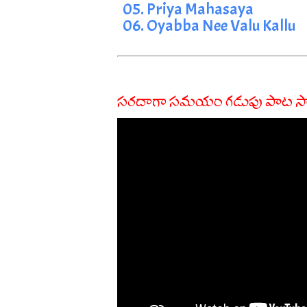
05. Priya Mahasaya
06. Oyabba Nee Valu Kallu
సరదాగా సమయం గడుపు పాట సా