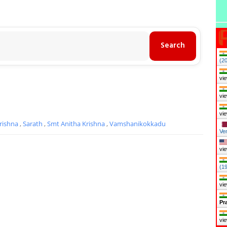
(2
vie
vie
vie
rishna
,
Sarath
,
Smt Anitha Krishna
,
Vamshanikokkadu
Ve
vie
(1
vie
Pr
vie