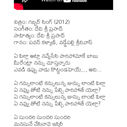
చిత్రం: గబ్బర్ సింగ్ (2012)

సంగీతం: దేవి శ్రీ ప్రసాద్

సాహిత్యం: దేవి శ్రీ ప్రసాద్

గానం: పవన్ కళ్యాణ్, వడ్డేపల్లి శ్రీనివాస్

ఏ పిల్లా అట్లా నవ్వేసేసి పారిపోమాకే బాబు

మీరేంట్రా నన్ను చూస్తన్నారు

ఎవడి డప్పు వాడు కొట్టండహెయ్… అది...

ఏ గన్నులాంటి కన్నులున్న జున్ను లాంటి పిల్లా

ఏ నవ్వు తోటి నన్ను పేల్చి పారిపోతే యెల్లా?

ఏ గన్నులాంటి కన్నులున్న జున్ను లాంటి పిల్లా

ఏ నవ్వు తోటి నన్ను పేల్చి పారిపోతే యెల్లా?

ఏ సుందరి సుందరి సుందరి

మనసునే చేసినావె ఇస్తిరీ
