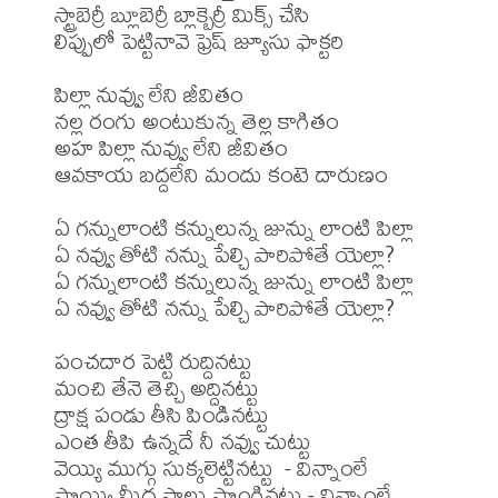
స్ట్రాబెర్రీ బ్లూబెర్రీ బ్లాక్బెర్రీ మిక్స్ చేసి

లిప్పులో పెట్టినావె ఫ్రెష్ జ్యూసు ఫాక్టరి

పిల్లా నువ్వు లేని జీవితం

నల్ల రంగు అంటుకున్న తెల్ల కాగితం

అహ పిల్లా నువ్వు లేని జీవితం

ఆవకాయ బద్దలేని మందు కంటె దారుణం

ఏ గన్నులాంటి కన్నులున్న జున్ను లాంటి పిల్లా

ఏ నవ్వు తోటి నన్ను పేల్చి పారిపోతే యెల్లా?

ఏ గన్నులాంటి కన్నులున్న జున్ను లాంటి పిల్లా

ఏ నవ్వు తోటి నన్ను పేల్చి పారిపోతే యెల్లా?

పంచదార పెట్టి రుద్దినట్టు

మంచి తేనె తెచ్చి అద్దినట్టు

ద్రాక్ష పండు తీసి పిండినట్టు

ఎంత తీపి ఉన్నదే నీ నవ్వు చుట్టు

వెయ్యి ముగ్గు సుక్కలెట్టినట్టు  - విన్నాంలే

పొయ్యి మీద పాలు పొంగినట్టు - విన్నాంలే
