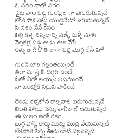
ఓ సనం నాలో సగం 

పైట పాల పిట్ట గుంపులాగా ఎగురుతున్నదే 

లోన పానిపట్టు యుద్దమేదో జరుగుతున్నదే 

నీ వశం నేనే కసం 

పిల్లి కళ్ళ చిన్నదాన్ని మళ్ళీ మళ్ళీ చూసి 

వెల్లకిళ్ల పడ్డ ఈడు ఈల వేసే 

కళ్ళు తాగి కోతి లాగా పిల్లి మొగ్గ లేసే హో

గుండె జారి గల్లంతయ్యిందే 

తీరా చూస్తే నీ దగ్గర ఉందే

నీలో ఏదో తియ్యని విషముందే

నా ఒంట్లోకి సర్రున పాకిందే 

రెండు కళ్ళలోన కార్నివాల్ జరుగుతున్నదే 

వింత హాయి నన్ను వాలీబాల్ ఆడుతున్నదే 

ఈ సుఖం అదో రకం 

బుగ్గ పోస్ట్ కార్డు ముద్దు ముద్ర వేయమన్నదే 

లేకపోతే సిగ్గు ఊరు దాటి వెల్లనన్నదే
