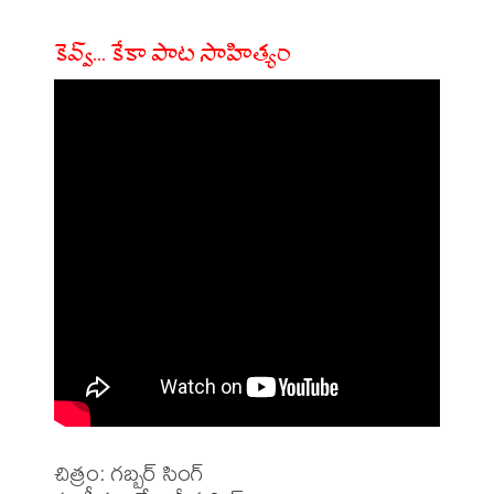
కెవ్వ్... కేకా పాట సాహిత్యం
చిత్రం: గబ్బర్ సింగ్
