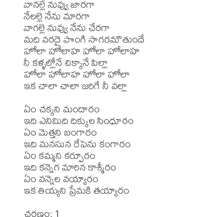
వానల్లే నువ్వు జారగా 

నేలల్లె నేను మారగా 

వాగల్లె నువ్వు నేను చేరగా 

మది వరదై పొంగి సాగరమౌతుందే 

హోలా హోలాహ హోలా హోలాహ 

నీ కళ్ళల్లోనే చిక్కానే పిల్లా

హోలా హోలాహ హోలా హోలా

ఇక చాలా చాలా జరిగే నీ వల్లా

ఏం చక్కని మందారం 

ఇది ఎనిమిది దిక్కుల సింధూరం 

ఏం మెత్తని బంగారం 

ఇది మనసున రేపెను కంగారం 

ఏం కమ్మని కర్పూరం 

ఇది కన్నెగ మారిన కాశ్మీరం 

ఏం వన్నెల వయ్యారం 

ఇక తియ్యని ప్రేమకి తయ్యారం 

చరణం: 1
