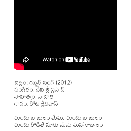
చిత్రం: గబ్బర్ సింగ్ (2012)

సంగీతం: దేవి శ్రీ ప్రసాద్

సాహిత్యం: సాహితి 

గానం: కోట శ్రీనివాస్ 

మందు బాబులం మేము మందు బాబులం 

మందు కొడితే మాకు మేమే మహారాజులం 
