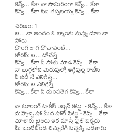
కెవ్వ్... కేకా నా సామిరంగా కెవ్వ్... కేకా

కెవ్వ్... కేకా దీని తస్సదియ్య కెవ్వ్... కేకా

చరణం: 1

ఆ... నా అందం ఓ బ్యాంకు నువ్వు దూరి నా 
సోకు

దొంగ లాగ దోచావంటే... 

కోరస్: ఆ... దోచేస్తే

కెవ్వ్... కేకా నీ సోకు మాడ కెవ్వ్... కేకా

నా బుగ్గలోని మెరుపుల్తో అగ్గిపుల్ల రాజేసి

నీ బీడీ నే ఎలిగిస్తే...

కోరస్: ఆ ఎలిగిస్తే

కెవ్వ్... కేకా నీ దుంపతెగ కెవ్వ్... కేకా

నా టూరింగ్ టాకీస్ రిబ్బన్ కట్టు  - కెవ్వ్... కేకా

నువ్వొచ్చి షో మీద షోలే పెట్టు - కెవ్వ్... కేకా

చూశారు ట్రైలరు ఇక చూస్తే ఫుల్ పిక్చరు

మీ ఒంటినిండ చిచ్చురేగి పిచ్చెక్కి పెడతారు
