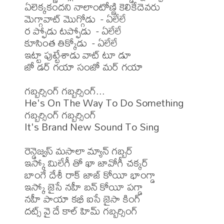
ఏలెక్కకందని నాలాంటోణ్ణి కెలికేదెవరు 

మెగ్గావాట్ మొగ్గోడు  - ఏలేలే

ర ప్ఫోడు టప్ఫోడు  - ఏలేలే

కూసింత తిక్కోడు  - ఏలేలే

ఇట్టా పుట్టేశాడు వాట్ టూ డూ 

జో డర్ గయా సంజో మర్ గయా 

గబ్బర్సింగ్ గబ్బర్సింగ్... 

He's On The Way To Do Something 

గబ్బర్సింగ్ గబ్బర్సింగ్ 

It's Brand New Sound To Sing

రెన్డెజ్వస్ మసాలా మ్యాన్ గబ్బర్ 

ఇస్కో మిలేగీ తో ఖా జావోగీ చక్కర్ 

బాంగే దేశీ రాక్ జాజ్ కోయీ భాంగ్డా 

ఇస్కో జైసే నహీ బన్ కోయీ పగ్డా 

నహీ పాయా కభీ ఐసే జైసా కింగ్ 

దట్స్ వై దే కాల్ హిమ్ గబ్బర్సింగ్
