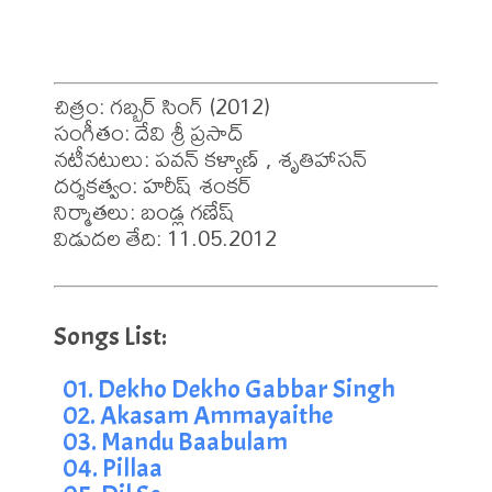
చిత్రం: గబ్బర్ సింగ్ (2012)

సంగీతం: దేవి శ్రీ ప్రసాద్

నటీనటులు: పవన్ కళ్యాణ్ , శృతిహాసన్

దర్శకత్వం: హరీష్ శంకర్

నిర్మాతలు: బండ్ల గణేష్

01. Dekho Dekho Gabbar Singh
02. Akasam Ammayaithe
03. Mandu Baabulam
04. Pillaa