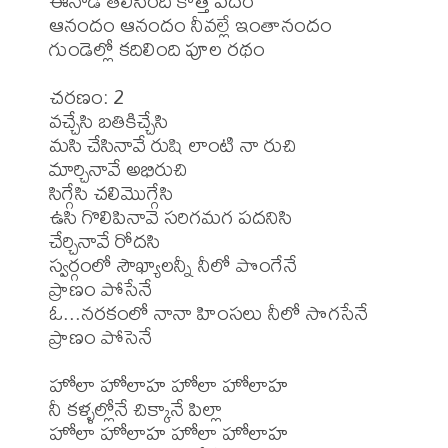
ఈనాడే తెలిసింది కొత్త పదం 

ఆనందం ఆనందం నీవల్లే ఇంతానందం 

గుండెల్లో కదిలింది పూల రథం 

చరణం: 2

వచ్చేసి బతికిచ్చేసి

మసి చేసినావే రుషి లాంటి నా రుచి

మార్చినావే అభిరుచి 

సిగ్గేసి చలిమొగ్గేసి

ఉసి గొలిపినావె సరిగమగ పదనిసి 

చేర్చినావే రోదసి 

స్వర్గంలో సౌఖ్యాలన్నీ నీలో పొంగేనే

ప్రాణం పోసేనే 

ఓ...నరకంలో నానా హింసలు నీలో సొగసేనే 

ప్రాణం పోసెనే 

హోలా హోలాహ హోలా హోలాహ 

నీ కళ్ళల్లోనే చిక్కానే పిల్లా

హోలా హోలాహ హోలా హోలాహ 
