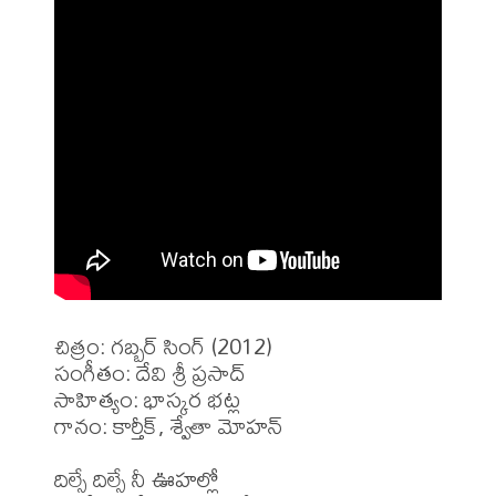
చిత్రం: గబ్బర్ సింగ్ (2012)

సంగీతం: దేవి శ్రీ ప్రసాద్

సాహిత్యం: భాస్కర భట్ల 

గానం: కార్తీక్, శ్వేతా మోహన్

దిల్సే దిల్సే నీ ఊహల్లో 
