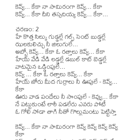
కెవ్వ్... కేకా నా సామిరంగా కెవ్వ్... కేకా

కెవ్వ్... కేకా దీని తస్సదియ్య కెవ్వ్... కేకా...

చరణం: 2

హే కొత్త సిల్కు గుడ్డల్లే గల్ఫ్ సెంట్ బుడ్డల్లే 

ఝలకులిచ్చు నీ జిలుగులే...

అబ్బో కెవ్వ్... కేకా ఓ రత్తాలు కెవ్వ్... కేకా

హేయ్ వేడి వేడి లడ్డల్లే డబుల్ కాట్ బెడ్డల్లే 

వాటమైన ఒడ్డింపులే...

కెవ్వ్ ... కేకా ఓ రత్తాలు కెవ్వ్... కేకా

హేయ్ జోరు మీద గుర్రాలు నీ ఊపులే - కెవ్వ్... 
కేకా

ఊరు వాడ పందేలు నీ సొంపులే - కెవ్వు... కేకా

నే పట్టుకుంటే లాఠీ పడలేరు ఎవరు పోటీ

ఓ గోలి సోడా తాగి నీతో గొల్లుమంటు పెట్టిస్తా

కెవ్వ్... కేకా నా సామిరంగా కెవ్వ్ కెవ్వ్ కెవ్వ్ కెవ్వ్ 
కేకా
