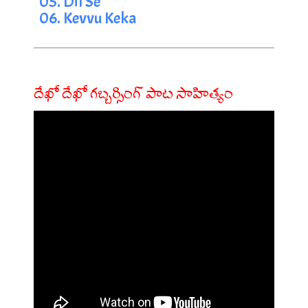
05. Dil Se
06. Kevvu Keka
దేఖో దేఖో గబ్బర్సింగ్ పాట సాహిత్యం