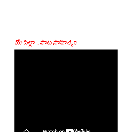
యే పిల్లా... పాట సాహిత్యం