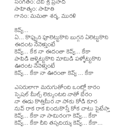
సంగీతం: దేవి శ్రీ ప్రసాద్

సాహిత్యం: సాహితి

గానం: మమతా శర్మ, మురళి

కెవ్వ్...

ఏ... కొప్పున పూలెట్టుకొని బుగ్గన ఏలెట్టుకొని 

ఈదంట నేనెళ్తుంటే

కెవ్వ్... కేక నా ఈదంతా కెవ్వ్... కేకా

పాపిడి బిళ్ళెట్టుకొని మామిడి పళ్ళోట్టుకొని 

ఊరంట నేనెళ్తుంటే

కెవ్వ్... కేకా నా ఊరంతా కెవ్వ్ ... కేకా

ఎసరులాగా మరుగుతోంది ఒంట్లో కారం

స్పెషల్ మీల్స్ లెక్కుంటది నాతో బేరం

నా ఈడు కొత్తిమీర నా సోకు కోడి కూర

నువ్ రాక రాక విందుకొస్తే కోక చాటు పైటేస్తా

కెవ్వ్... కేకా నా సామిరంగా కెవ్వ్... కేకా

కెవ్వ్... కేకా దీని తస్సదియ్య కెవ్వ్... కేకా...
