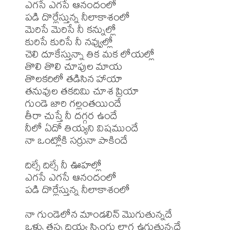
ఎగసే ఎగసే ఆనందంలో 

పడి దొర్లేస్తున్న నీలాకాశంలో 

మెరిసే మెరిసే నీ కన్నుల్లో 

కురిసే కురిసే నీ నవ్వుల్లో 

చెలి దూకేస్తున్నా తిక మక లోయల్లో 

తొలి తొలి చూపుల మాయ 

తొలకరిలో తడిసిన హాయా 

తనువుల తకదిమి చూశ ప్రియా 

గుండె జారి గల్లంతయిందే 

తీరా చుస్తే నీ దగ్గర ఉందే 

నీలో ఏదో తియ్యని విషముందే 

నా ఒంట్లోకి సర్రునా పాకిందే 

దిల్సే దిల్సే నీ ఊహల్లో 

ఎగసే ఎగసే ఆనందంలో 

పడి దొర్లేస్తున్న నీలాకాశంలో 

నా గుండెలోన మాండలిన్ మొగుతున్నదే 

ఒళ్ళు తస్స దియ్య స్ప్రింగు లాగ ఉగుతున్నదే 
