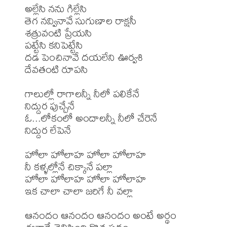
అల్లేసి నను గిల్లేసి

తెగ నవ్వినావే సుగుణాల రాక్షసీ

శత్రువంటి ప్రేయసి 

పట్టేసి కనిపెట్టేసి

దడ పెంచినావే దయలేని ఊర్వశి

దేవతంటి రూపసి 

గాలుల్లో రాగాలన్నీ నీలో పలికేనే

నిద్దుర పుచ్చేనే

ఓ...లోకంలో అందాలన్నీ నీలో చేరెనే

నిద్దుర లేపెనే

హోలా హోలాహ హోలా హోలాహ 

నీ కళ్ళల్లోనే చిక్కానే పల్లా

హోలా హోలాహ హోలా హోలాహ 

ఇక చాలా చాలా జరిగే నీ వల్లా

ఆనందం ఆనందం ఆనందం అంటే అర్థం 
