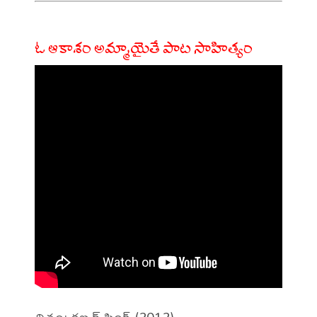
ఓ ఆకాశం అమ్మాయైతే పాట సాహిత్యం