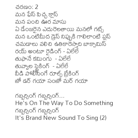
చరణం: 2

మన ఫేస్ పిచ్చ క్లాస్

మన పంచి ఊర మాసు

ఏ డేంజరైన ఎదురెలతాయి మనలో గట్స్

మన ఒంటిమీద డ్రెస్ నిప్పుకి గాలిలాంటి ప్లస్

చమడాలు వలిచి ఉతికారెస్తాది బాక్సామిస్

రయ్ అంటూ రైడింగ్ - ఏలేలే

తుఫానే కమింగు  - ఏలేలే

తువ్వాల స్ట్రైకింగ్  - ఏలేలే

వీడి పోలీసింగే రూల్స్ బ్రేకింగ్

జో డర్ గయా సంజో మర్ గయా 

గబ్బర్సింగ్ గబ్బర్సింగ్... 

He's On The Way To Do Something 

గబ్బర్సింగ్ గబ్బర్సింగ్ 

It's Brand New Sound To Sing (2)
