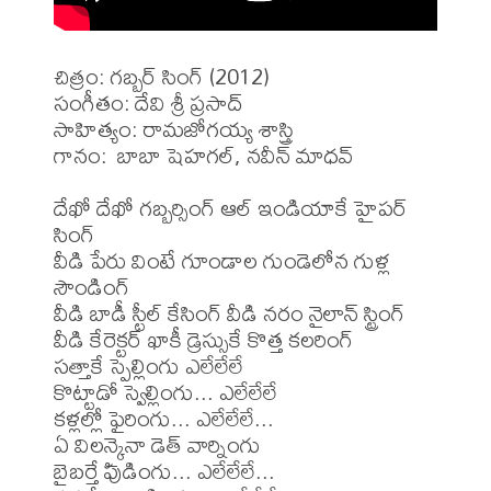
చిత్రం: గబ్బర్ సింగ్ (2012)

సంగీతం: దేవి శ్రీ ప్రసాద్

సాహిత్యం: రామజోగయ్య శాస్త్రి 

గానం:  బాబా షెహగల్, నవీన్ మాధవ్ 

దేఖో దేఖో గబ్బర్సింగ్ ఆల్ ఇండియాకే హైపర్ 
సింగ్ 

వీడి పేరు వింటే గూండాల గుండెలోన గుళ్ల 
సౌండింగ్ 

వీడి బాడీ స్టీల్ కేసింగ్ వీడి నరం నైలాన్ స్ట్రింగ్ 

వీడి కేరెక్టర్ ఖాకీ డ్రెస్సుకే కొత్త కలరింగ్ 

సత్తాకే స్పెల్లింగు ఎలేలేలే 

కొట్టాడో స్వెల్లింగు... ఎలేలేలే 

కళ్లల్లో ఫైరింగు... ఎలేలేలే... 

ఏ విలన్కైనా డెత్ వార్నింగు 

బైబర్తే పుడింగు... ఎలేలేలే... 
