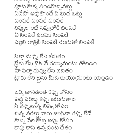
పూట కొక్క పండగొచ్చినట్టు

ఏదేదో అవుతోందే నీ మీద ఒట్టు

సంపకే సంపకే సంపకే

నిప్పులాంటి నవ్వులోకి దింపకే

ఏ సింపకే సింపకే సింపకే

నల్లని రాత్రినీ సింపకే రంగుతో నింపకే

పిల్లా నువ్వు లేని జీవితం

బ్రేకు లేని బైక్ నే రయ్యిమంటు తోలడం

హే పిల్లా నువ్వు లేని జీవితం

ట్రాకు లేని ట్రైను మీద కుయ్యుమంటు యెల్లడం

ఒక్క జానడంత కప్పు కోసం

పెద్ద వరల్డు కప్పు జరుగుతాది

నీ నవ్వులున్న లిప్పు కోసం

చిన్న వరల్డు వారు జరిగినా తప్పు లేదే

కొన్ని వేల కోట్ల అప్పు కోసం

కాపు కాసి ఉన్నదంట దేశం
