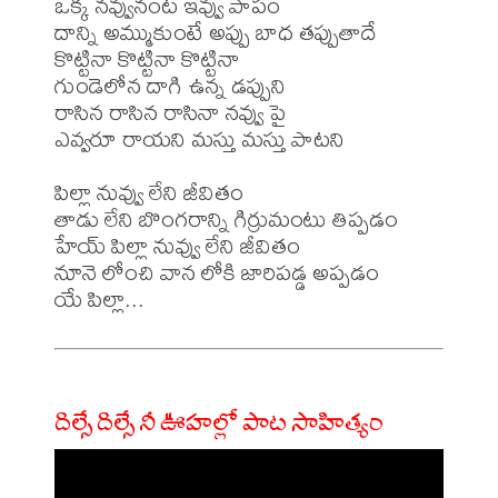
ఒక్క నవ్వునంట ఇవ్వు పాపం

దాన్ని అమ్ముకుంటే అప్పు బాధ తప్పుతాదే

కొట్టినా కొట్టినా కొట్టినా

గుండెలోన దాగి ఉన్న డప్పుని

రాసిన రాసిన రాసినా నవ్వు పై

ఎవ్వరూ రాయని మస్తు మస్తు పాటని

పిల్లా నువ్వు లేని జీవితం

తాడు లేని బొంగరాన్ని గిర్రుమంటు తిప్పడం

హేయ్ పిల్లా నువ్వు లేని జీవితం

నూనె లోంచి వాన లోకి జారిపడ్డ అప్పడం

దిల్సే దిల్సే నీ ఊహల్లో పాట సాహిత్యం