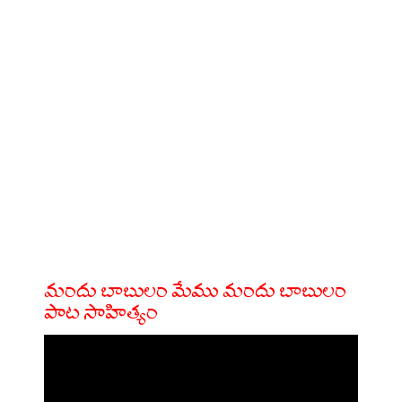
మందు బాబులం మేము మందు బాబులం
పాట సాహిత్యం