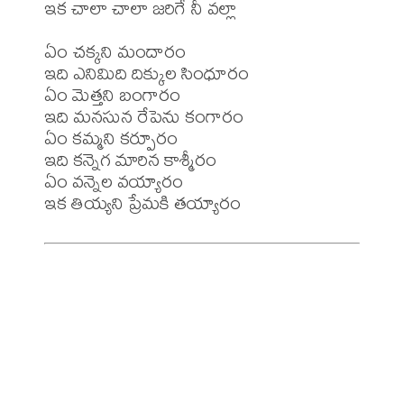
ఇక చాలా చాలా జరిగే నీ వల్లా

ఏం చక్కని మందారం 

ఇది ఎనిమిది దిక్కుల సింధూరం 

ఏం మెత్తని బంగారం 

ఇది మనసున రేపెను కంగారం 

ఏం కమ్మని కర్పూరం 

ఇది కన్నెగ మారిన కాశ్మీరం 

ఏం వన్నెల వయ్యారం 
