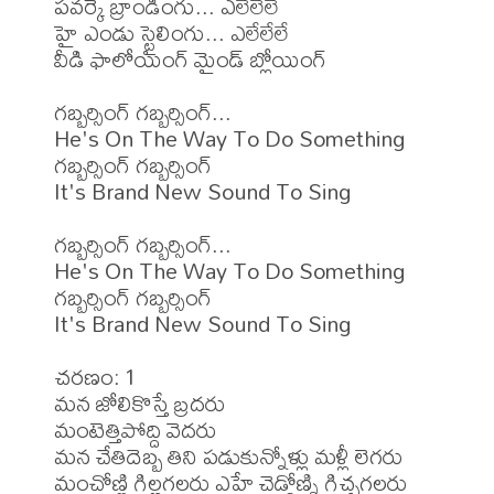
పవర్కే బ్రాండింగు... ఎలేలేలే 

హై ఎండు స్టైలింగు... ఎలేలేలే 

వీడి ఫాలోయింగ్ మైండ్ బ్లోయింగ్

గబ్బర్సింగ్ గబ్బర్సింగ్... 

He's On The Way To Do Something 

గబ్బర్సింగ్ గబ్బర్సింగ్ 

It's Brand New Sound To Sing 

గబ్బర్సింగ్ గబ్బర్సింగ్... 

He's On The Way To Do Something 

గబ్బర్సింగ్ గబ్బర్సింగ్ 

It's Brand New Sound To Sing 

చరణం: 1 

మన జోలికొస్తే బ్రదరు 

మంటెత్తిపోద్ది వెదరు 

మన చేతిదెబ్బ తిని పడుకున్నోళ్లు మళ్లీ లెగరు 

మంచోణ్ణి గిల్లగలరు ఎహే చెడ్డోణ్ని గిచ్చగలరు 
