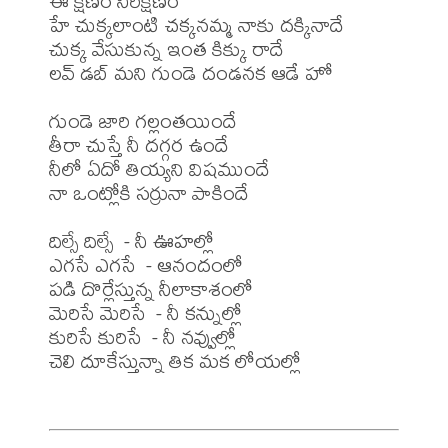
ఈ క్షణం నిరీక్షణం

హే చుక్కలాంటి చక్కనమ్మ నాకు దక్కినాదే 

చుక్క వేసుకున్న ఇంత కిక్కు రాదే 

లవ్ డబ్ మని గుండె దండనక ఆడే హో

గుండె జారి గల్లంతయిందే 

తీరా చుస్తే నీ దగ్గర ఉందే 

నీలో ఏదో తియ్యని విషముందే 

నా ఒంట్లోకి సర్రునా పాకిందే 

దిల్సే దిల్సే  - నీ ఊహల్లో 

ఎగసే ఎగసే  - ఆనందంలో 

పడి దొర్లేస్తున్న నీలాకాశంలో 

మెరిసే మెరిసే  - నీ కన్నుల్లో 

కురిసే కురిసే  - నీ నవ్వుల్లో 

చెలి దూకేస్తున్నా తిక మక లోయల్లో
