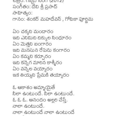
చిత్రం: గబ్బర్ సింగ్ (2012)

సంగీతం: దేవి శ్రీ ప్రసాద్

సాహిత్యం: 

గానం: శంకర్ మహదేవన్ , గోపికా పూర్ణిమ

ఏం చక్కని మందారం 

ఇది ఎనిమిది దిక్కుల సింధూరం 

ఏం మెత్తని బంగారం 

ఇది మనసున రేపెను కంగారం 

ఏం కమ్మని కర్పూరం 

ఇది కన్నెగ మారిన కాశ్మీరం 

ఏం వన్నెల వయ్యారం 

ఇక తియ్యని ప్రేమకి తయ్యారం 

ఓ ఆకాశం అమ్మాయైతే 

నీలా ఉంటుందే. నీలా ఉంటుందే. 

ఓ ఓ ఓ. ఆనందం అల్లరి చేస్తే. 

నాలా ఉంటుందే. 

నాలా ఉంటుందే నాలా ఉంటుందే 
