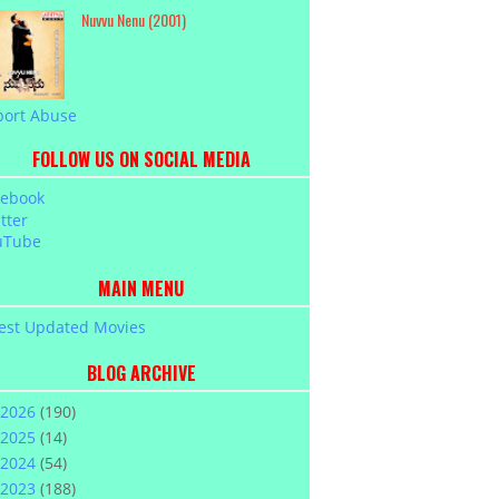
Nuvvu Nenu (2001)
port Abuse
FOLLOW US ON SOCIAL MEDIA
cebook
tter
uTube
MAIN MENU
est Updated Movies
BLOG ARCHIVE
2026
(190)
2025
(14)
2024
(54)
2023
(188)