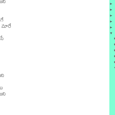
ని

►
►
►
ే

►
మారే

►
▼
ే

ని

ు

ని
