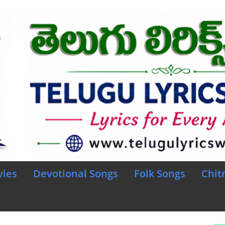
vies
Devotional Songs
Folk Songs
Chit