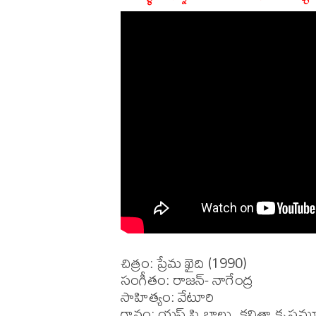
చిత్రం: ప్రేమ ఖైది (1990)

సంగీతం: రాజన్- నాగేంద్ర

సాహిత్యం: వేటూరి 

గానం: యస్.పి.బాలు, కవితా కృష్ణమూర్