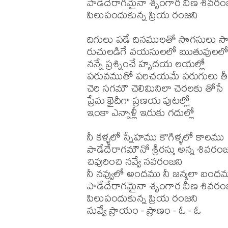
పాడేదేరాగమైనా శృంగార వీణ శివరంజ
పిలుపందుకున్న ప్రియ రంజని

దిగులు పడే దినములతో సొగసులు సాగ
రుచులడిగే వయసులలో ఋతువులలో 
నన్నే ప్రశ్నించే హృదయ లయల్లో

పరువముతో పరిచయమే పరుగులు తీస
చెరి సగమౌ చెలిమినిలా చెరలకు తోసే

ప్రేమ ఖైదీగా ప్రణయ పుటల్లో

ఇంకా ఎన్నాళ్లీ ఇరుకు గదుల్లో

నీ కళ్ళలో స్నేహము కౌగిళ్ళలో కాలము

పాడేదేరాగమౌనో శ్రీరస్తు అన్న శివరంజ
చివురించి నవ్వే నవరంజని

నీ నవ్వులో అందము నీ జన్మలా బంధమ
పాడేదేరాగమైనా శృంగార వీణ శివరంజ
పిలుపందుకున్న ప్రియ రంజని
