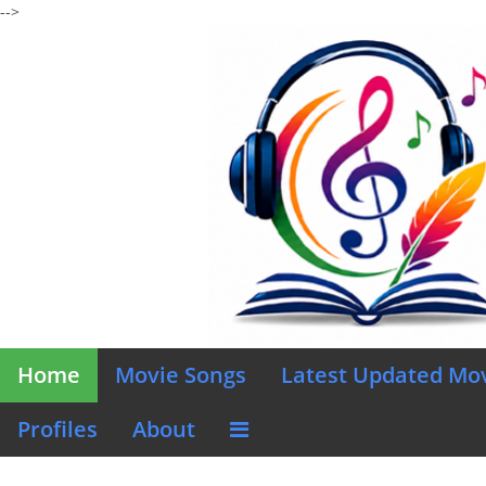
-->
Home
Movie Songs
Latest Updated Mo
Profiles
About