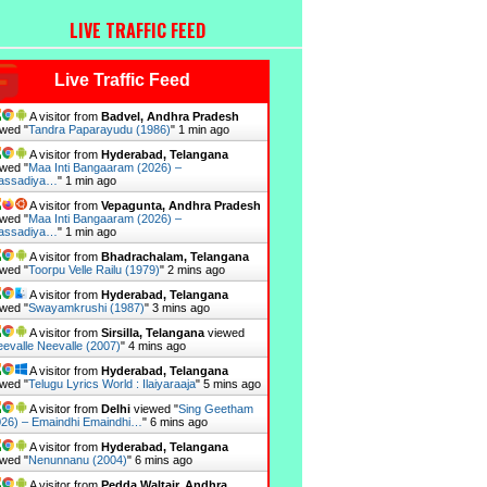
LIVE TRAFFIC FEED
Live Traffic Feed
A visitor from
Badvel, Andhra Pradesh
wed "
Tandra Paparayudu (1986)
"
1 min ago
A visitor from
Hyderabad, Telangana
wed "
Maa Inti Bangaaram (2026) –
assadiya…
"
1 min ago
A visitor from
Vepagunta, Andhra Pradesh
wed "
Maa Inti Bangaaram (2026) –
assadiya…
"
1 min ago
A visitor from
Bhadrachalam, Telangana
wed "
Toorpu Velle Railu (1979)
"
2 mins ago
A visitor from
Hyderabad, Telangana
wed "
Swayamkrushi (1987)
"
3 mins ago
A visitor from
Sirsilla, Telangana
viewed
evalle Neevalle (2007)
"
4 mins ago
A visitor from
Hyderabad, Telangana
wed "
Telugu Lyrics World : Ilaiyaraaja
"
5 mins ago
A visitor from
Delhi
viewed "
Sing Geetham
026) – Emaindhi Emaindhi…
"
6 mins ago
A visitor from
Hyderabad, Telangana
wed "
Nenunnanu (2004)
"
6 mins ago
A visitor from
Pedda Waltair, Andhra