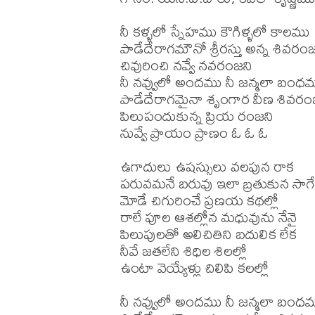
నీ కళ్ళలో స్నేహము కౌగిళ్ళలో కాలము

పాడేదేరాగమౌనో శ్రీరస్తు అన్న శివరంజ
చివురించి నవ్వే నవరంజని

నీ నవ్వులో అందము నీ జన్మలా బంధమ
పాడేదేరాగమైనా శృంగార వీణ శివరంజ
పిలుపందుకున్న ప్రియ రంజని

నువ్వే ప్రాయం ప్రాణం ఓ ఓ ఓ

ఉగాదులు ఉషస్సులు వలపున రాక

పరువమనే బరువు ఇలా బ్రతుకున సాగే
మోడే చిగురించే ప్రణయ కథల్లో

రాలే పూల ఆశల్లోన మధువును నేనై

పిలుపులతో అలిచితిని బదులిక లేక

నీవే జతలేని శిధిల శిలల్లో

ఉంటా వెయ్యేళ్లు చిలిపి కలల్లో

నీ నవ్వులో అందము నీ జన్మలా బంధమ