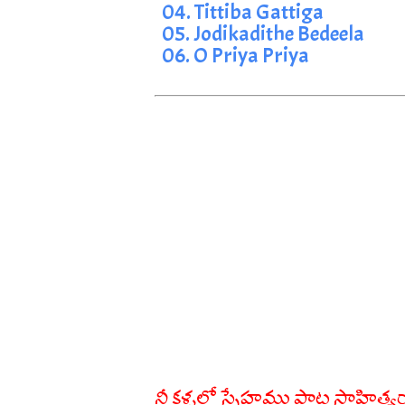
04. Tittiba Gattiga
05. Jodikadithe Bedeela
06. O Priya Priya
నీ కళ్ళలో స్నేహము పాట సాహిత్య