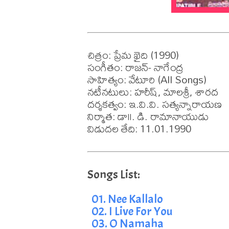
చిత్రం: ప్రేమ ఖైది (1990)

సంగీతం: రాజన్- నాగేంద్ర

సాహిత్యం: వేటూరి (All Songs)

నటీనటులు: హరీష్, మాలశ్రీ, శారద

దర్శకత్వం: ఇ.వి.వి. సత్యన్నారాయణ

నిర్మాత: డా౹౹. డి. రామానాయుడు

విడుదల తేది: 11.01.1990
01. Nee Kallalo
02. I Live For You
03. O Namaha