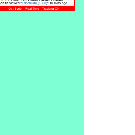
adesh
viewed "
Trinetrudu (1988)
"
10 mins ago
Get Script
Real Time
Tracking ON