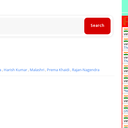
vie
vie
Th
vie
Th
na
,
Harish Kumar
,
Malashri
,
Prema Khaidi
,
Rajan-Nagendra
vie
vie
"
Ne
vie
(2
vie