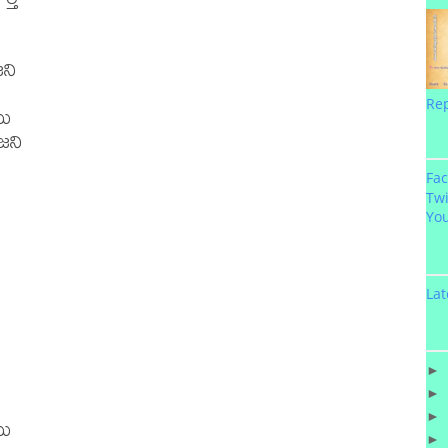
ని

Re
ు

ని

Fa
Twi
Yo


Lat
►
►
►
ు

►