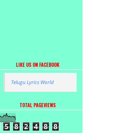
LIKE US ON FACEBOOK
Telugu Lyrics World
TOTAL PAGEVIEWS
5
8
2
4
8
8