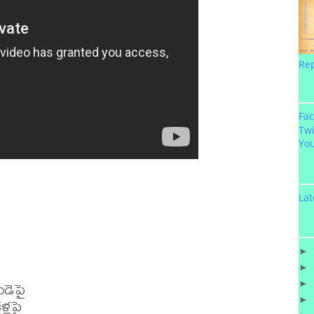
Re
Fa
Twi
Yo
Lat
►
►
డెపై 

►
్లపై

►