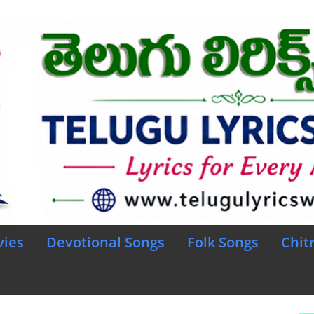
vies
Devotional Songs
Folk Songs
Chit