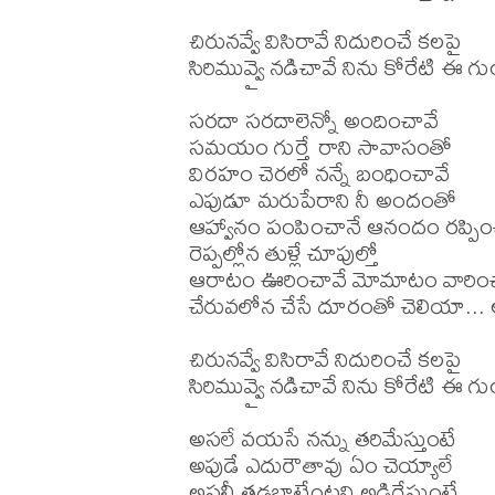
చిరునవ్వే విసిరావే నిదురించే కలపై

సిరిమువ్వై నడిచావే నిను కోరేటి ఈ గుం
సరదా సరదాలెన్నో అందించావే 

సమయం గుర్తే రాని సావాసంతో 

విరహం చెరలో నన్నే బంధించావే 

ఎపుడూ మరుపేరాని నీ అందంతో 

ఆహ్వానం పంపించానే ఆనందం రప్పించ
రెప్పల్లోన తుళ్లే చూపుల్తో 

ఆరాటం ఊరించావే మోమాటం వారించా
చేరువలోన చేసే దూరంతో చెలియా... ఆ
చిరునవ్వే విసిరావే నిదురించే కలపై

సిరిమువ్వై నడిచావే నిను కోరేటి ఈ గుం
అసలే వయసే నన్ను తరిమేస్తుంటే 

అపుడే ఎదురౌతావు ఏం చెయ్యాలే 

అసలీ తడబాటేంటని అడిగేస్తుంటే 
