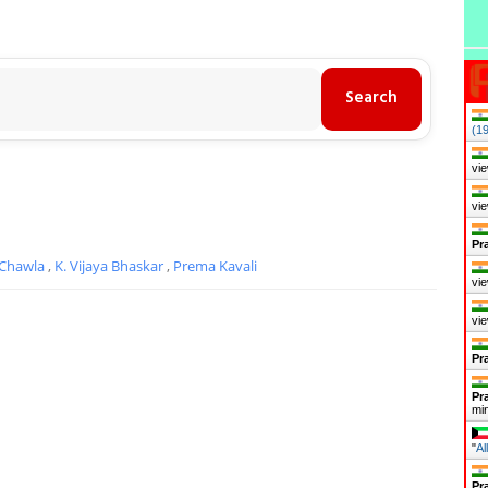
(1
vie
vie
Pr
 Chawla
,
K. Vijaya Bhaskar
,
Prema Kavali
vie
vie
Pr
Pr
mi
"
Al
Pr