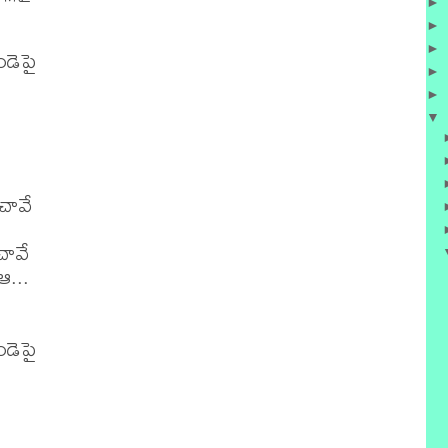
►
►
డెపై 

►
►
►
▼
ావే 

వే 

...

డెపై
