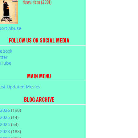
Nuvvu Nenu (2001)
port Abuse
FOLLOW US ON SOCIAL MEDIA
cebook
tter
uTube
MAIN MENU
est Updated Movies
BLOG ARCHIVE
2026
(190)
2025
(14)
2024
(54)
2023
(188)