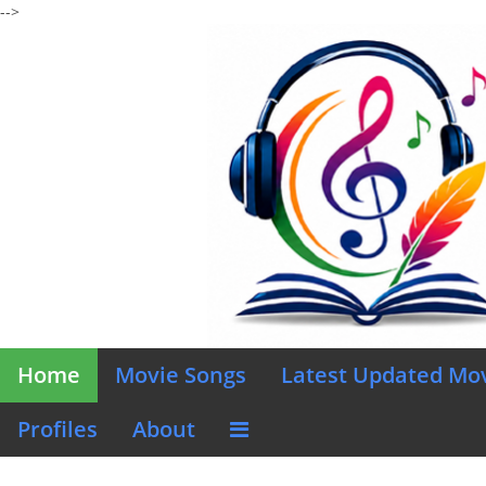
-->
Home
Movie Songs
Latest Updated Mo
Profiles
About