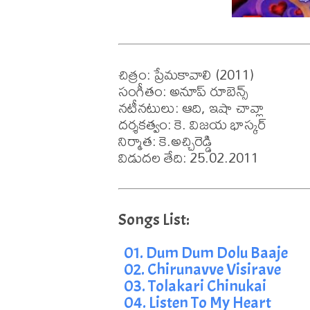
చిత్రం: ప్రేమకావాలి (2011)

సంగీతం: అనూప్ రూబెన్స్

నటీనటులు: ఆది, ఇషా చావ్లా

దర్శకత్వం: కె. విజయ భాస్కర్

నిర్మాత: కె.అచ్చిరెడ్డి

విడుదల తేది: 25.02.2011
01. Dum Dum Dolu Baaje
02. Chirunavve Visirave
03. Tolakari Chinukai
04. Listen To My Heart