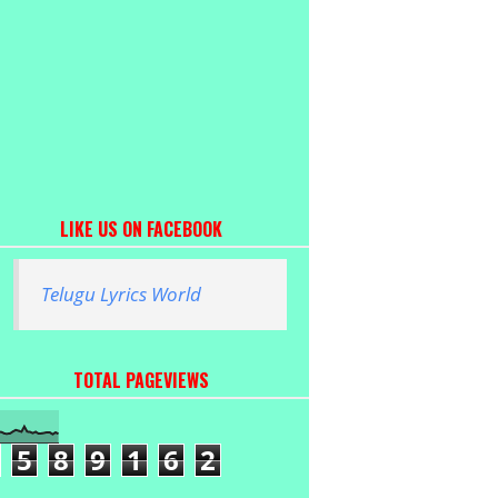
LIKE US ON FACEBOOK
Telugu Lyrics World
TOTAL PAGEVIEWS
5
8
9
1
6
2