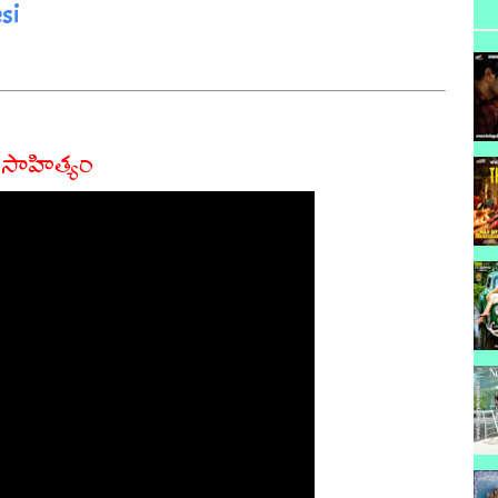
si
 సాహిత్యం