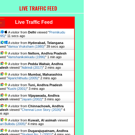
LIVE TRAFFIC FEED
Live Traffic Feed
A visitor from
Delhi
viewed "
Premikudu
995)
"
12 secs ago
A visitor from
Hyderabad, Telangana
wed "
Vamsa Vruksham (1980)
"
40 secs ago
A visitor from
Nellore, Andhra Pradesh
wed "
Vamshanikokkadu (1996)
"
1 min ago
A visitor from
Pedda Waltair, Andhra
adesh
viewed "
Adirindi (2017)
"
2 mins ago
A visitor from
Mumbai, Maharashtra
wed "
Aparichithudu (2005)
"
2 mins ago
A visitor from
Tuni, Andhra Pradesh
wed "
Kushi (2001)
"
3 mins ago
A visitor from
Vijayawada, Andhra
adesh
viewed "
Jayam (2002)
"
3 mins ago
A visitor from
Chinnachowk, Andhra
adesh
viewed "
Chennai Love Story (2026)
"
4
ns ago
A visitor from
Kuwait, Al asimah
viewed
lari Bullodu (2005)
"
4 mins ago
A visitor from
Dugarajupatnam, Andhra
adesh
viewed "
Student No: 1 (2001)
"
4 mins ago