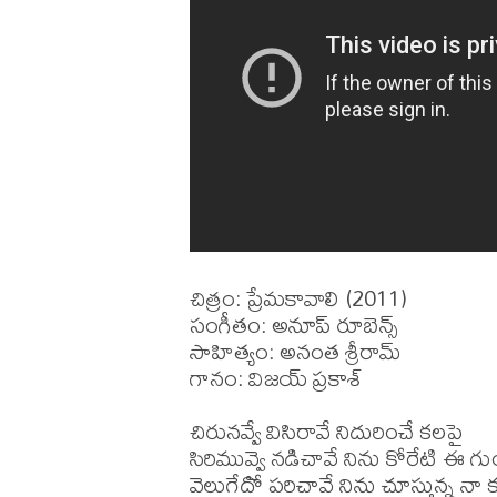
చిత్రం: ప్రేమకావాలి (2011)

సంగీతం: అనూప్ రూబెన్స్

సాహిత్యం: అనంత శ్రీరామ్

గానం: విజయ్ ప్రకాశ్

చిరునవ్వే విసిరావే నిదురించే కలపై 

సిరిమువ్వై నడిచావే నిను కోరేటి ఈ గుం
వెలుగేదో పరిచావే నిను చూస్తున్న నా కళ