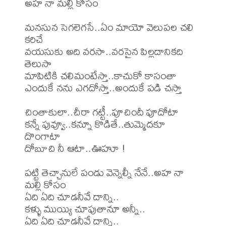
అహ నా మల్లి కోసం

మనసున సెగలెగసే..ఏం మాయో వెలుపల చలి 
కరిచే

వయసుకు అది వరసా..వరసైన పిల్లదానికది 
తెలుసా

మాపిటికి చలిమంటేస్తా..కాచుకో కాసంతా

ఎందుకే నను ఎగదోస్తా..అందుకే పడి చస్తా

చింతాకులా..చీరా గట్టీ..పూచిందీ పూదోటా

కన్నే పువ్వూ..కన్నూ కొడితే..తుమ్మెదకూ 
దొంగాటా

దోబూచి నీ ఆటా..ఊహూ !

పట్టి తెచ్చానులే పండు వెన్నెల్నీ నేనే..అహ నా 
మల్లి కోసం

ఏది ఏది చూడనీవే దాన్ని..

కళ్ళు ముయ్యి చూపుతానూ అన్నీ..

ఏది ఏది చూడనీవే దాన్ని..
