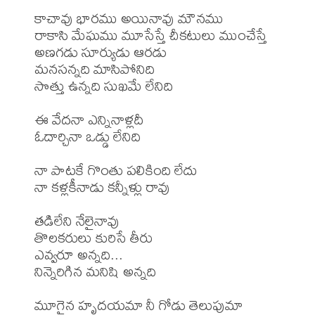
కాచావు భారము అయినావు మౌనము

రాకాసి మేఘము మూసేస్తే చీకటులు ముంచేస్తే

అణగడు సూర్యుడు ఆరడు

మనసన్నది మాసిపోనిది

సొత్తు ఉన్నది సుఖమే లేనిది

ఈ వేదనా ఎన్నినాళ్లదీ 

ఓదార్చినా ఒడ్డు లేనిది

నా పాటకే గొంతు పలికింది లేదు

నా కళ్లకీనాడు కన్నీళ్లు రావు

తడిలేని నేలైనావు 

తొలకరులు కురిసే తీరు

ఎవ్వరూ అన్నది... 

నిన్నెరిగిన మనిషి అన్నది

మూగైన హృదయమా నీ గోడు తెలుపుమా
