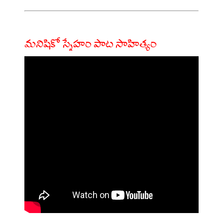
మనిషికో స్నేహం పాట సాహిత్యం