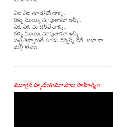
ఏది ఏది చూడనీవే దాన్ని..

కళ్ళు ముయ్యి చూపుతానూ అన్నీ..

ఏది ఏది చూడనీవే దాన్ని..

కళ్ళు ముయ్యి చూపుతానూ అన్నీ..

పట్టి తెచ్చానులే పండు వెన్నెల్నీ నేనే..అహ నా 
మల్లి కోసం

మూగైన హృదయమా పాట సాహిత్యం