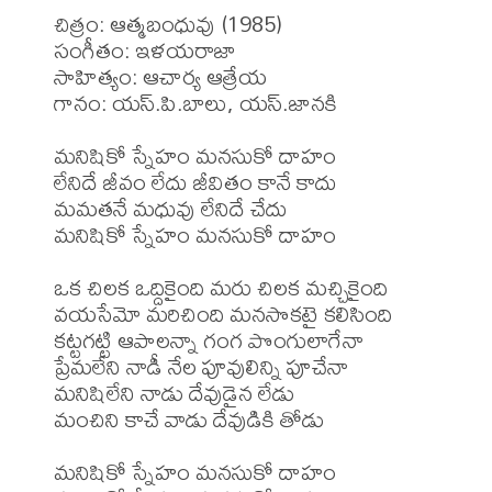
చిత్రం: ఆత్మబంధువు (1985)

సంగీతం: ఇళయరాజా

సాహిత్యం: ఆచార్య ఆత్రేయ

గానం: యస్.పి.బాలు, యస్.జానకి

మనిషికో స్నేహం మనసుకో దాహం

లేనిదే జీవం లేదు జీవితం కానే కాదు

మమతనే మధువు లేనిదే చేదు

మనిషికో స్నేహం మనసుకో దాహం

ఒక చిలక ఒద్దికైంది మరు చిలక మచ్చికైంది

వయసేమో మరిచింది మనసొకటై కలిసింది

కట్టగట్టి ఆపాలన్నా గంగ పొంగులాగేనా

ప్రేమలేని నాడీ నేల పూవులిన్ని పూచేనా

మనిషిలేని నాడు దేవుడైన లేడు

మంచిని కాచే వాడు దేవుడికి తోడు

మనిషికో స్నేహం మనసుకో దాహం
