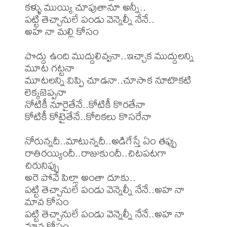
కళ్ళు ముయ్యి చూపుతానూ అన్నీ..

పట్టి తెచ్చానులే పండు వెన్నెల్నీ నేనే..

అహ నా మల్లి కోసం

పొద్దు ఉంది ముద్దులివ్వనా..ఇచ్చాక ముద్దులన్ని 
మూట గట్టనా

మూటలన్ని విప్పి చూడనా..చూసాక నూటొకటి 
లెక్కజెప్పనా

నోటికీ నూరైతేనే..కోటికీ కొరతేనా

కోటికీ కోటైతేనే..కోరికలు కొసరేనా

నోరున్నదీ..మాటున్నదీ..అడిగేస్తే ఏం తప్పు

రాతిరయ్యిందీ..రాజుకుందీ..చిటపటగా 
చిరునిప్పు

అరె పోవే పిల్లా అంతా దూకు..

పట్టి తెచ్చానులే పండు వెన్నెల్నీ నేనే..అహ నా 
మావ కోసం

పట్టి తెచ్చానులే పండు వెన్నెల్నీ నేనే..అహ నా 
మావ కోసం
