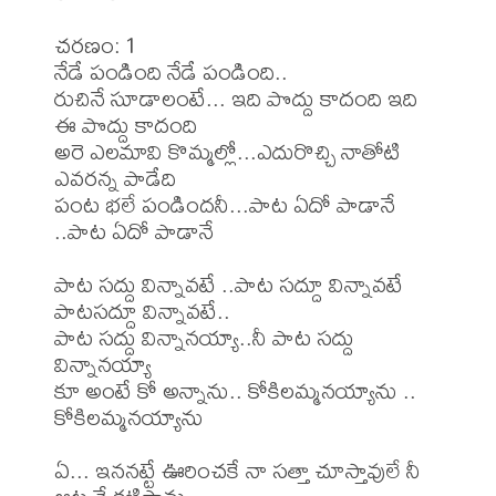
చరణం: 1

నేడే పండింది నేడే పండింది..

రుచినే సూడాలంటే... ఇది పొద్దు కాదంది ఇది 
ఈ పొద్దు కాదంది

అరె ఎలమావి కొమ్మల్లో...ఎదురొచ్చి నాతోటి 
ఎవరన్న పాడేది

పంట భలే పండిందనీ...పాట ఏదో పాడానే 
..పాట ఏదో పాడానే

పాట సద్దు విన్నావటే ..పాట సద్దూ విన్నావటే

పాటసద్దూ విన్నావటే..

పాట సద్దు విన్నానయ్యా..నీ పాట సద్దు 
విన్నానయ్యా

కూ అంటే కో అన్నాను.. కోకిలమ్మనయ్యాను .. 
కోకిలమ్మనయ్యాను

ఏ... ఇననట్టే ఊరించకే నా సత్తా చూస్తావులే నీ 