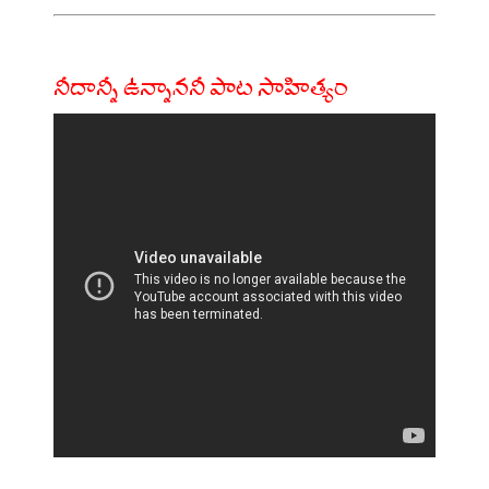
నీదాన్నీ ఉన్నాననీ పాట సాహిత్యం