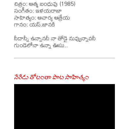
చిత్రం: ఆత్మ బంధువు (1985)

సంగీతం: ఇళయరాజా

సాహిత్యం: ఆచార్య ఆత్రేయ 

గానం: యస్.జానకి 

నీదాన్నీ ఉన్నాననీ నా తోడై నువ్వున్నావనీ

నేరేడు తోటంతా పాట సాహిత్యం