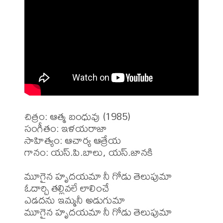
చిత్రం: ఆత్మ బంధువు (1985)

సంగీతం: ఇళయరాజా

సాహిత్యం: ఆచార్య ఆత్రేయ 

గానం: యస్.పి.బాలు, యస్.జానకి 

మూగైన హృదయమా నీ గోడు తెలుపుమా

ఓదార్చి తల్లివలే లాలించే

ఎడదను ఇమ్మనీ అడుగుమా

మూగైన హృదయమా నీ గోడు తెలుపుమా
