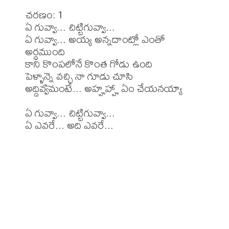
చరణం: 1

ఏ గువ్వా... చిట్టిగువ్వా...

ఏ గువ్వా... అయ్య అన్నదాంట్లో ఎంతో 
అర్థముంది

కాని కొంపలోనే కొంత గోడు ఉంది

పెళ్ళాన్నై వచ్చి నా గూడు చూసి

అద్దివ్వమంటే... అహ్హహ్హా ఏం చేయనయ్యా

ఏ గువ్వా... చిట్టిగువ్వా...

ఏ ఎవరే... అది ఎవరే...
