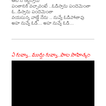
ఆట నే కట్టిస్తాను

పంతానికి వచ్చావంటే ..ఓడిస్తాను పందెమెంతా 
ఓ..డిస్తాను పందెమెంతా

వయసున్న వాణ్ణే నేను .. నువ్వే ఓడిపోతావు

అహ నువ్వే ఓడి... అహ నువ్వే ఓడి...

ఏ గువ్వా... ముద్దు గువ్వా...పాట సాహిత్యం