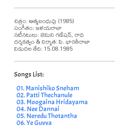
చిత్రం: ఆత్మబంధువు (1985)

సంగీతం: ఇళయరాజా

నటీనటులు: జెమిని గణేషన్, రాధ

దర్శకత్వం & నిర్మాత: పి. భారతీరాజా

విడుదల తేది: 15.08.1985
01. Manishiko Sneham
02. Patti Thechanule
03. Moogaina Hridayama
04. Nee Dannai
05. Neredu Thotantha
06. Ye Guvva