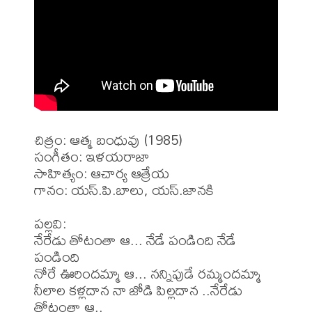
చిత్రం: ఆత్మ బంధువు (1985)

సంగీతం: ఇళయరాజా

సాహిత్యం: ఆచార్య ఆత్రేయ 

గానం: యస్.పి.బాలు, యస్.జానకి 

పల్లవి:

నేరేడు తోటంతా ఆ... నేడే పండింది నేడే 
పండింది

నోరే ఊరిందమ్మా ఆ... నన్నిపుడే రమ్మందమ్మా

నీలాల కళ్లదాన నా జోడి పిల్లదాన ..నేరేడు 
తోటంతా ఆ..
