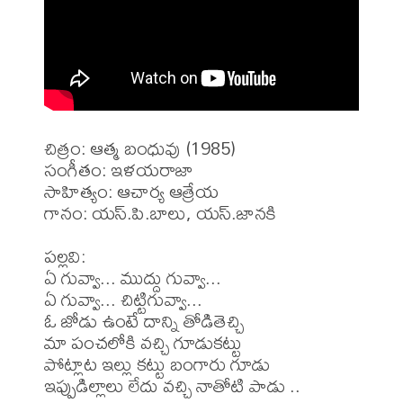
చిత్రం: ఆత్మ బంధువు (1985)

సంగీతం: ఇళయరాజా

సాహిత్యం: ఆచార్య ఆత్రేయ 

గానం: యస్.పి.బాలు, యస్.జానకి 

పల్లవి:

ఏ గువ్వా... ముద్దు గువ్వా...

ఏ గువ్వా... చిట్టిగువ్వా...

ఓ జోడు ఉంటే దాన్ని తోడితెచ్చి

మా పంచలోకి వచ్చి గూడుకట్టు

పోట్లాట ఇల్లు కట్టు బంగారు గూడు

ఇప్పుడిల్లాలు లేదు వచ్చి నాతోటి పాడు ..
