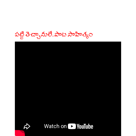
పట్టి తెచ్చానులే..పాట సాహిత్యం