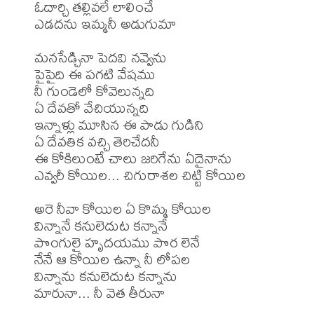
ఓదార్చి తల్లివలే లాలించే

ఎడదను ఇమ్మనీ అడుగుమా

మనసేడ్చినా పెదవి నవ్వెను

పైపైది ఈ పగటి వేషము

నీ గుండెలో కోవెలున్నది

ఏ దేవతో వేచియున్నది

ఇన్నాళ్లు మూసిన ఈ పాడు గుడిని

ఏ దేవతిక వచ్చి తెరిచేదనీ

ఈ కోకిలుంటే చాలు జరిగేను ఏదైనాను

ఎవ్వరీ కోయిల... చిగురాశల చిట్టి కోయిల

అరె నీవా కోయిల ఏ కొమ్మ కోయిల

విన్నానే కనులెదుట కన్నానే

పొంగులై హృదయము పొర లెనే

నేనే ఆ కోయిల ఉన్నా నీ లోపల

విన్నాను కనులెదుట కన్నాను
