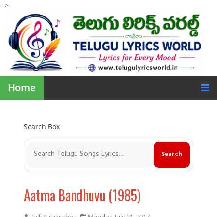
-->
Home
Search Box
Aatma Bandhuvu (1985)
Palli Balakrishna
Monday, July 31, 2017