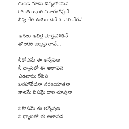
గుండె గూడు చిన్నబోయనే
గొంతు ఇంక మూగబోవునే
నీవు లేక ఊపిరాడదే ఓ చెలి చేరవే
ఆశలు ఆవిరై మోడైపోతినే
తొలకరి జల్లువై రావే...
నీకోసమే ఈ అన్వేషణ
నీ ధ్యాసలో ఈ ఆలాపన
ఎడబాటు రేపిన
విరహావేధనా నరకయాతనా
కాలమే దీపమై దారి చూపునా
నీకోసమే ఈ అన్వేషణ
నీ ధ్యాసలో ఈ ఆలాపన