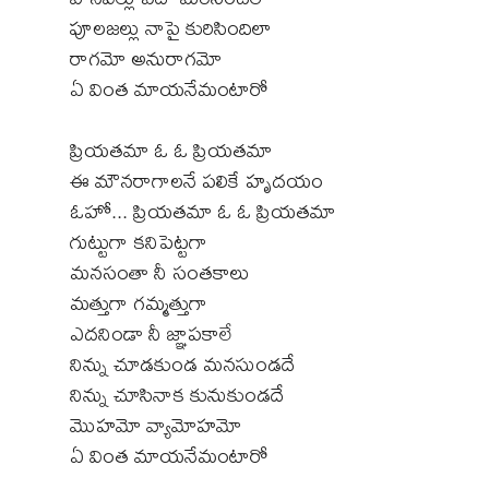
పూలజల్లు నాపై కురిసిందిలా
రాగమో అనురాగమో
ఏ వింత మాయనేమంటారో
ప్రియతమా ఓ ఓ ప్రియతమా
ఈ మౌనరాగాలనే పలికే హృదయం
ఓహో... ప్రియతమా ఓ ఓ ప్రియతమా
గుట్టుగా కనిపెట్టగా
మనసంతా నీ సంతకాలు
మత్తుగా గమ్మత్తుగా
ఎదనిండా నీ జ్ఞాపకాలే
నిన్ను చూడకుండ మనసుండదే
నిన్ను చూసినాక కునుకుండదే
మొహమో వ్యామోహమో
ఏ వింత మాయనేమంటారో