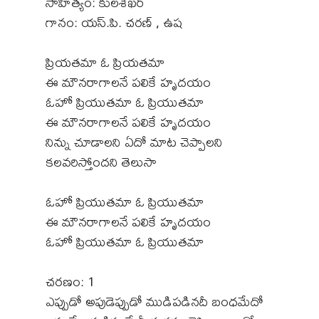
సాహిత్యం: కులశేఖర్
గానం: యస్.పి. చరణ్ , ఉష
ప్రియతమా ఓ ప్రియతమా
ఈ మౌనరాగాలనే పలికే హృదయం
ఓహో ప్రియుతమా ఓ ప్రియుతమా
ఈ మౌనరాగాలనే పలికే హృదయం
నిన్ను చూడాలని ఏదో మాట చెప్పాలని
కలవరిస్తోందని తెలుసా
ఓహో ప్రియుతమా ఓ ప్రియుతమా
ఈ మౌనరాగాలనే పలికే హృదయం
ఓహో ప్రియుతమా ఓ ప్రియుతమా
చరణం: 1
ఎప్పుడో అపుడెప్పుడో ముడిపడినదీ బంధమేదో