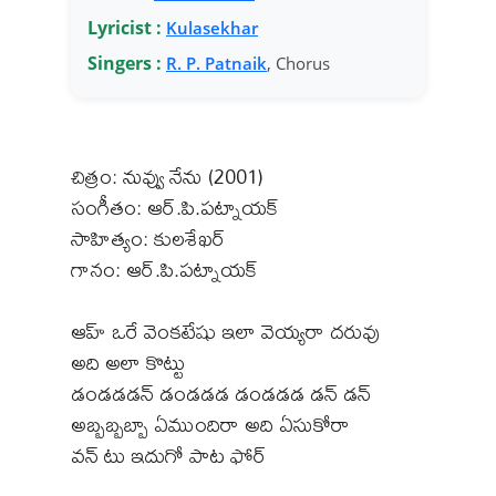
Lyricist :
Kulasekhar
Singers :
R. P. Patnaik
, Chorus
చిత్రం: నువ్వు నేను (2001)
సంగీతం: ఆర్.పి.పట్నాయక్
సాహిత్యం: కులశేఖర్
గానం: ఆర్.పి.పట్నాయక్
ఆహ్ ఒరే వెంకటేషు ఇలా వెయ్యరా దరువు
అది అలా కొట్టు
డండడడన్ డండడడ డండడడ డన్ డన్
అబ్బబ్బబ్బా ఏముందిరా అది ఏసుకోరా
వన్ టు ఇదుగో పాట ఫోర్