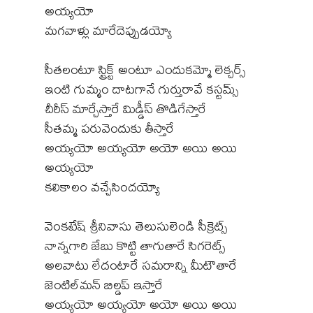
అయ్యయో
మగవాళ్లు మారేదెప్పుడయ్యో
సీతలంటూ స్ట్రిక్ట్ అంటూ ఎందుకమ్మో లెక్చర్స్
ఇంటి గుమ్మం దాటగానే గుర్తురావే కస్టమ్స్
చీరీస్ మార్చేస్తారే మిడ్డీస్ తొడిగేస్తారే
సీతమ్మ పరువెందుకు తీస్తారే
అయ్యయో అయ్యయో అయో అయి అయి
అయ్యయో
కలికాలం వచ్చేసిందయ్యో
వెంకటేష్ శ్రీనివాసు తెలుసులెండి సీక్రెట్స్
నాన్నగారి జేబు కొట్టి తాగుతారే సిగరెట్స్
అలవాటు లేదంటారే సమరాన్ని మీటౌతారే
జెంటిల్‌మన్ బిల్డప్ ఇస్తారే
అయ్యయో అయ్యయో అయో అయి అయి