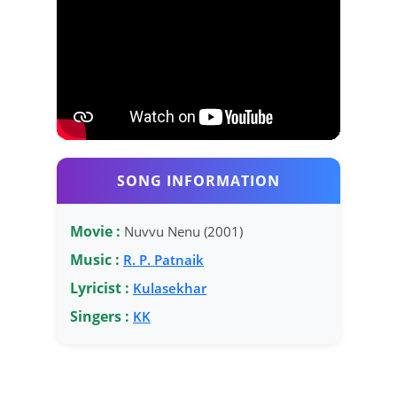
SONG INFORMATION
Movie :
Nuvvu Nenu (2001)
Music :
R. P. Patnaik
Lyricist :
Kulasekhar
Singers :
KK