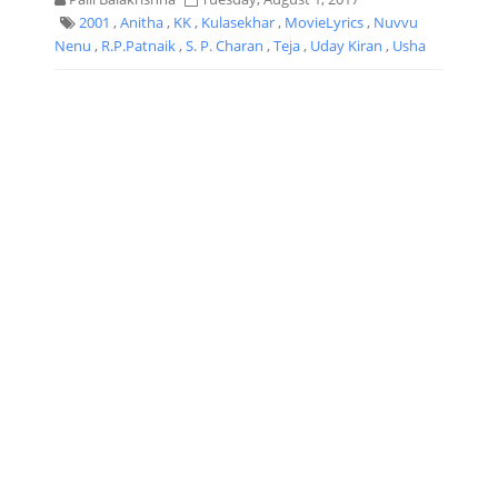
2001
,
Anitha
,
KK
,
Kulasekhar
,
MovieLyrics
,
Nuvvu
Nenu
,
R.P.Patnaik
,
S. P. Charan
,
Teja
,
Uday Kiran
,
Usha