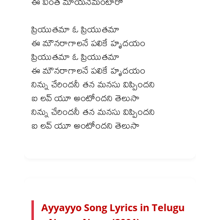
ఈ వింత మాయనేమంటారో
ప్రియుతమా ఓ ప్రియుతమా
ఈ మౌనరాగాలనే పలికే హృదయం
ప్రియుతమా ఓ ప్రియుతమా
ఈ మౌనరాగాలనే పలికే హృదయం
నిన్ను చేరిందనీ తన మనసు విప్పిందని
ఐ లవ్ యూ అంటోందని తెలుసా
నిన్ను చేరిందనీ తన మనసు విప్పిందని
ఐ లవ్ యూ అంటోందని తెలుసా
Ayyayyo Song Lyrics in Telugu