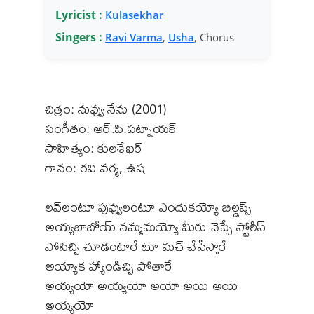
Lyricist :
Kulasekhar
Singers :
Ravi Varma
,
Usha
, Chorus
చిత్రం: నువ్వు నేను (2001)
సంగీతం: ఆర్.పి.పట్నాయక్
సాహిత్యం: కులశేఖర్
గానం: రవి వర్మ, ఉష
లవ్‌లంటూ పువ్వులంటూ ఎందుకయ్యో బిల్డప్స్
అయ్యబాబోయ్ నమ్మమయ్యో మీరు చెప్పే స్టోరీస్
పోసిచ్చి చూడంటారే టూ మచ్ చేసేస్తారే
అయ్యాక హ్యాండిచ్చి పోతారే
అయ్యయో అయ్యయో అయో అయి అయి
అయ్యయో