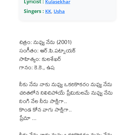
Lyricist :
Kulasekhar
Singers :
KK
,
Usha
చిత్రం: నువ్వు నేను (2001)
సంగీతం: ఆర్.పి.పట్నాయక్
సాహిత్యం: కులశేఖర్
గానం: కె.కె., ఉష
నీకు నేను నాకు నువ్వు ఒకరికొకరం నువ్వు నేను
చరితలోన నిలిచిపోయే ప్రేమికులమే నువ్వు నేను
నింగి నేల నీరు సాక్షిగా..
కొండ కోన వాగు సాక్షిగా..
ప్రేమా ...
నీకు నేను నాకు నువ్వు ఒకరికొకరం నువ్వు నేను