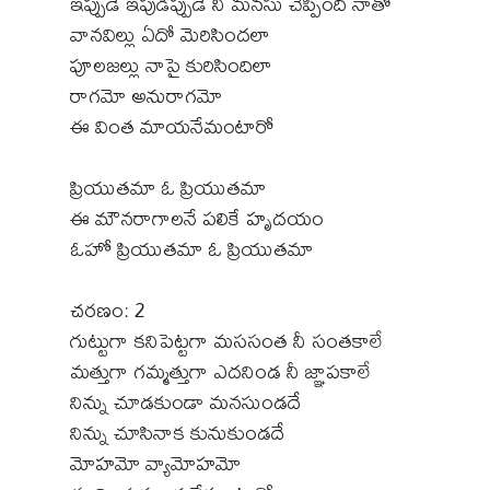
ఇప్పుడే ఇపుడిప్పుడే నీ మనసు చెప్పింది నాతో
వానవిల్లు ఏదో మెరిసిందలా
పూలజల్లు నాపై కురిసిందిలా
రాగమో అనురాగమో
ఈ వింత మాయనేమంటారో
ప్రియుతమా ఓ ప్రియుతమా
ఈ మౌనరాగాలనే పలికే హృదయం
ఓహో ప్రియుతమా ఓ ప్రియుతమా
చరణం: 2
గుట్టుగా కనిపెట్టగా మససంత నీ సంతకాలే
మత్తుగా గమ్మత్తుగా ఎదనిండ నీ జ్ఞాపకాలే
నిన్ను చూడకుండా మనసుండదే
నిన్ను చూసినాక కునుకుండదే
మోహమో వ్యామోహమో