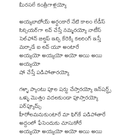
మీరసలే కంత్రీగాళ్లయ్యో
అయ్యబాబోయ్ అర్థంకారే నేటి కాలం లేడీస్
సిన్సియర్‌గా లవ్ చేస్తే నమ్మరయ్యో నాటీస్
సెల్‌ఫోన్ బిల్డప్ ఇచ్చి కేరెక్కి కలరింగ్ ఇస్తే
మర్నాడే ఐ లవ్ యూ అంటారే
అయ్యయో అయ్యయో అయో అయి అయి
అయ్యయో
షో చేస్తే పడిపోతారయ్యో
గళ్ళా ప్యాంటు పూల షర్టు చేస్తారయ్యో ఇన్‌షర్ట్స్
ఒళ్ళు మొత్తం వదలకుండా పూస్తారయ్యో
పర్‌ఫ్యూమ్స్
హీరోలమనుకుంటారే మా ఫిగ్‌కే పడిపోతారే
అద్దంలో ఫేసెందుకు చూసుకోరే
అయ్యయో అయ్యయో అయో అయి అయి