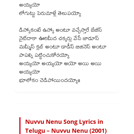
అయ్యయో
లోగుట్టు పెరుమాళ్లే తెలుపయ్యో
డిస్కోకంటే ఉస్కో అంటూ వచ్చేస్తారే బేబీస్
నైట్‌దాకా ఊరిమీద చక్కర్లు వేసే జాడూస్
మమ్మీస్ క్లబ్ అంటూ డాడీస్ బిజినెస్ అంటూ
పాపల్ని పట్టించుకోరయ్యో
అయ్యయో అయ్యయో అయో అయి అయి
అయ్యయో
Nuvvu Nenu Song Lyrics in
Telugu – Nuvvu Nenu (2001)