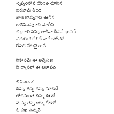
స్వప్నంలోన యెంత చూసిన
విరహమే తీరదె
జాజి కొమ్మగాని ఊగిన
కాలిమువ్వగాని మోగిన
చల్లగాలి నన్ను తాకినా నీవనే భావనే
ఎదురుగ లేనిదే నాకేంతోచదే
రేపటి వేకువై రావే...
నీకోసమే ఈ అన్వేషణ
నీ ధ్యాసలో ఈ ఆలాపన
చరణం: 2
నిన్ను తప్ప కన్ను చూడదే
లోకమంత చిమ్మ చీకటే
నువ్వు తప్ప దిక్కు లేదులే
ఓ సఖి నమ్మవే