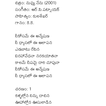
చిత్రం: నువ్వు నేను (2001)
సంగీతం: ఆర్.పి.పట్నాయక్
సాహిత్యం: కులశేఖర్
గానం: కె.కె.
నీకోసమే ఈ అన్వేషణ
నీ ధ్యాసలో ఈ ఆలాపన
ఎడబాటు రేపిన
విరహావేధనా నరకయాతనా
కాలమే దీపమై దారి చూపునా
నీకోసమే ఈ అన్వేషణ
నీ ధ్యాసలో ఈ ఆలాపన
చరణం: 1
కళ్ళల్లోన నిన్ను దాచిన
ఊహాల్లోన ఊసులాడిన