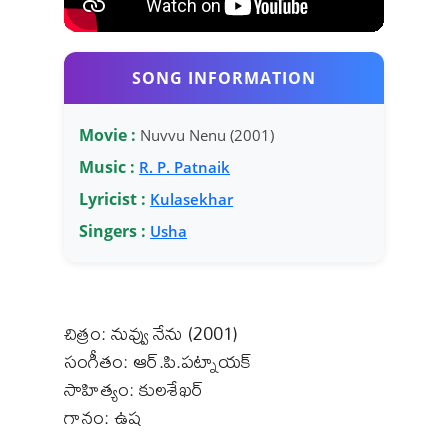
SONG INFORMATION
Movie :
Nuvvu Nenu (2001)
Music :
R. P. Patnaik
Lyricist :
Kulasekhar
Singers :
Usha
చిత్రం: నువ్వు నేను (2001)
సంగీతం: ఆర్.పి.పట్నాయక్
సాహిత్యం: కులశేఖర్
గానం: ఉష