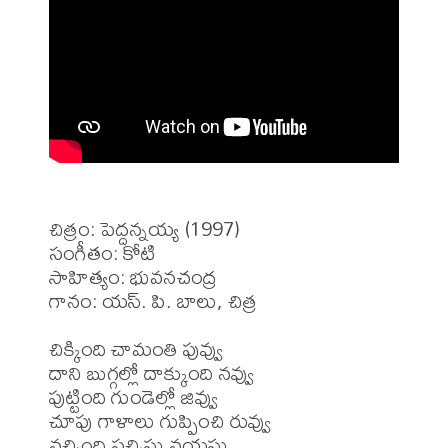
చిత్రం: పెద్దన్నయ్య (1997)

సంగీతం: కోటి

సాహిత్యం: భువనచంద్ర

గానం: యస్. పి. బాలు, చిత్ర

చిక్కింది చామంతి పువ్వు 

దాని బుగ్గల్లో దాక్కుంది నవ్వు

పుట్టింది గుండెల్లో జివ్వు

చూపు గాళాలు గుప్పించి రువ్వు

వచ్చింది పచ్చిసు వయసు
