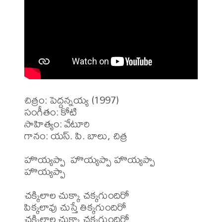
చిత్రం: పెద్దన్నయ్య (1997)

సంగీతం: కోటి

సాహిత్యం: వేటూరి

గానం: యస్. పి. బాలు, చిత్ర

హొయ్యప్పా  హొయ్యప్పా హొయ్యప్పా 
హొయ్యప్పా 

చక్కిలాల చుక్కా చక్కగుందిరో

పిక్కలావు చుస్తే తిక్కగుందిరో

చక్కిలాల చుక్కా చక్కగుందిరో
