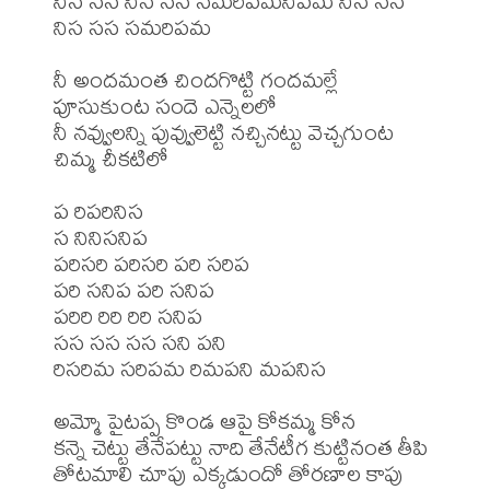
నిస సస నిస సస సమరిపమనిపమ నిస సస 
నిస సస సమరిపమ

నీ అందమంత చిందగొట్టి గందమల్లే 
పూసుకుంట సందె ఎన్నెలలో

నీ నవ్వులన్ని పువ్వులెట్టి నచ్చినట్టు వెచ్చగుంట 
చిమ్మ చీకటిలో

ప రిపరినిస

స నినిసనిప

పరిసరి పరిసరి పరి సరిప

పరి సనిప పరి సనిప

పరిరి రిరి రిరి సనిప

సస సస సస సని పని

రిసరిమ సరిపమ రిమపని మపనిస

అమ్మో పైటప్ప కొండ ఆపై కోకమ్మ కోన 

కన్నె చెట్టు తేనేపట్టు నాది తేనేటీగ కుట్టినంత తీపి

తోటమాలి చూపు ఎక్కడుందో తోరణాల కాపు 