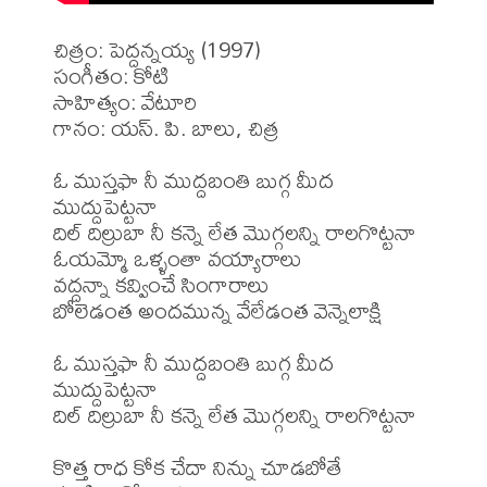
చిత్రం: పెద్దన్నయ్య (1997)

సంగీతం: కోటి

సాహిత్యం: వేటూరి

గానం: యస్. పి. బాలు, చిత్ర

ఓ ముస్తఫా నీ ముద్దబంతి బుగ్గ మీద 
ముద్దుపెట్టనా

దిల్ దిల్రుబా నీ కన్నె లేత మొగ్గలన్ని రాలగొట్టనా

ఓయమ్మో ఒళ్ళంతా వయ్యారాలు

వద్దన్నా కవ్వించే సింగారాలు

బోలెడంత అందమున్న వేలేడంత వెన్నెలాక్షి

ఓ ముస్తఫా నీ ముద్దబంతి బుగ్గ మీద 
ముద్దుపెట్టనా

దిల్ దిల్రుబా నీ కన్నె లేత మొగ్గలన్ని రాలగొట్టనా

కొత్త రాధ కోక చేదా నిన్ను చూడబోతే 