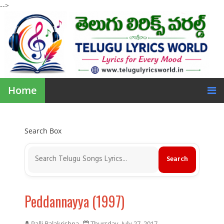
-->
Home
Search Box
Peddannayya (1997)
Palli Balakrishna
Thursday, July 27, 2017