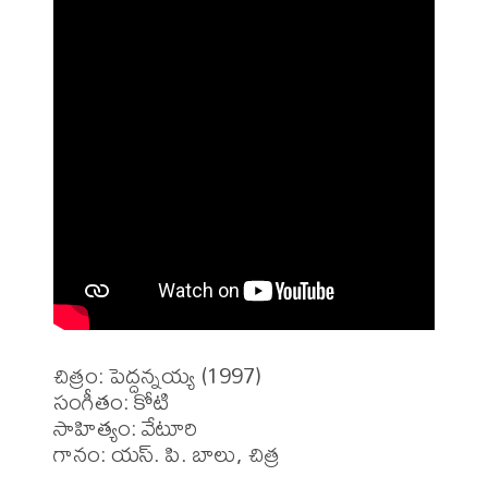
చిత్రం: పెద్దన్నయ్య (1997)

సంగీతం: కోటి

సాహిత్యం: వేటూరి

గానం: యస్. పి. బాలు, చిత్ర
