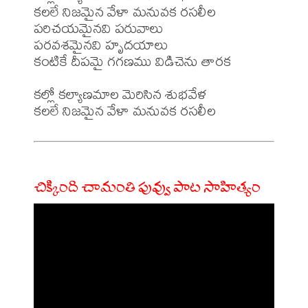
కలలే నిజమైన వేళా మనువక రసలీల

పరిచయమైనవి పరువాలు

పరవశమైనవి హృదయాలు

కంటికే దీపమై గగణము విడిచెను తారక

కల్లో కల్యాణమాల మెరిసిన శుభవేళ

చిక్కింది చామంతి పువ్వు పాట సాహిత్యం