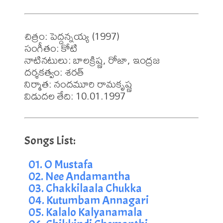
చిత్రం: పెద్దన్నయ్య (1997)

సంగీతం: కోటి

నాటినటులు: బాలక్రిష్ణ, రోజా, ఇంద్రజ

దర్శకత్వం: శరత్

నిర్మాత: నందమూరి రామకృష్ణ

విడుదల తేది: 10.01.1997
01. O Mustafa
02. Nee Andamantha
03. Chakkilaala Chukka
04. Kutumbam Annagari
05. Kalalo Kalyanamala