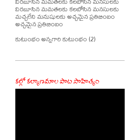
విరబూసిన మమతలకు కలబోసిన మనసులకు

విరబూసిన మమతలకు కలబోసిన మనసులకు

మచ్చలేని మనుషులకు అచ్చమైన ప్రతిబింబం

అచ్చమైన ప్రతిబింబం

కుటుంభం అన్నగారి కుటుంభం (2)

కల్లో కల్యాణమాల పాట సాహిత్యం