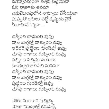
వయ్యారమంతా వత్తేసి పట్టేయనా

ఓసి నాజూకు తనమా

నడుమొంపులోన నాట్యాలు చేసేయనా

నువ్వు కొంగులు పట్టే కృష్ణుడు వైతే 

నీ రాధ నేనవ్వనా...

చిక్కింది చామంతి పువ్వు 

దాని బుగ్గల్లో దాక్కుంది నవ్వు

అరెరరె పుట్టింది గుండెల్లో జివ్వు

చూపు గాళాలు గుప్పించి రువ్వు

వచ్చింది పచ్చిసు వయసు

పిల్లకెట్టాగ తెలిపేది మనసూ

చిక్కింది చామంతి పువ్వు 

దాని బుగ్గల్లో దాక్కుంది నవ్వు

పుట్టింది గుండెల్లో జివ్వు

చూపు గాళాలు గుప్పించి రువ్వు

సోకు మందార పువ్విచ్చి

మోజు ముద్దుల్లో కరువచ్చే
