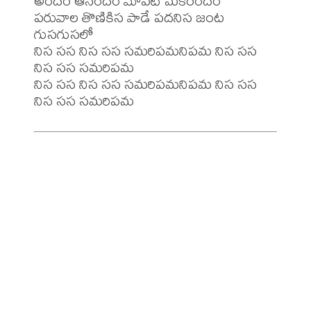
అందం ఆనందం మాపటి మకరందం

పరువాల తొణికిస పాడే పదనిస జంట 
గుసగుసలో

నిస సస నిస సస సమరిపమనిపమ నిస సస 
నిస సస సమరిపమ

నిస సస నిస సస సమరిపమనిపమ నిస సస 