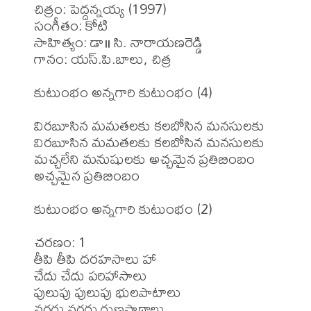
చిత్రం: పెద్దన్నయ్య (1997)

సంగీతం: కోటి

సాహిత్యం: డా॥ సి. నారాయణరెడ్డి

గానం: యస్.పి.బాలు, చిత్ర

కుటుంభం అన్నగారి కుటుంభం (4)

విరబూసిన మమతలకు కలబోసిన మనసులకు

విరబూసిన మమతలకు కలబోసిన మనసులకు

మచ్చలేని మనుషులకు అచ్చమైన ప్రతిబింబం

అచ్చమైన ప్రతిబింబం

కుటుంభం అన్నగారి కుటుంభం (2)

చరణం: 1

తీపి తీపి దరహసాలు హా

చేదు చేదు పరిహాసాలు

పులుపు పులుపు భులపాటాలు

వగరు వగరు గుణపాఠాలు
