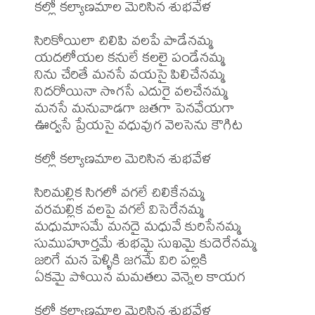
కల్లో కల్యాణమాల మెరిసిన శుభవేళ

సిరికోయిలా చిలిపి వలపే పాడేనమ్మ

యదలోయల కనులే కలలై పండేనమ్మ

నిను చేరితే మనసే వయసై పిలిచేనమ్మ

నిదరోయినా సొగసే ఎదురై వలచేనమ్మ

మనసే మనువాడగా జతగా పెనవేయగా

ఊర్వసే ప్రేయసై వధువుగ వెలసెను కౌగిట

కల్లో కల్యాణమాల మెరిసిన శుభవేళ

సిరిమల్లిక సిగలో వగలే చిలికేనమ్మ

వరమల్లిక వలపై వగలే విసెరేనమ్మ

మధుమాసమే మనదై మధువే కురిసేనమ్మ

సుముహూర్తమే శుభమై సుఖమై కుదెరేనమ్మ

జరిగే మన పెళ్ళికి జగమే విరి పల్లకి

ఏకమై పోయిన మమతలు వెన్నెల కాయగ

కల్లో కల్యాణమాల మెరిసిన శుభవేళ
