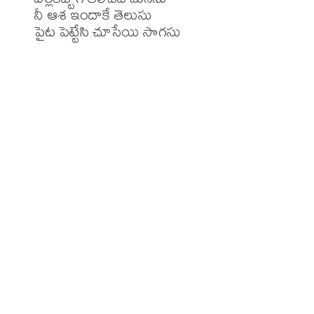
నీ ఆశ ఇందాకే తెలుసు

పైట పెట్టేసి చూసేయి సొగసు
