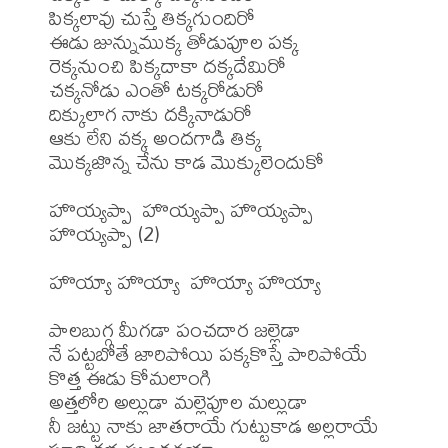
పిక్కలావు చుస్తే తిక్కగుందిరో

ఈడు జున్నుముక్క తోడుపూల పక్క

రెక్కనుంచి పిక్కదాకా దక్కదేమిరో

చక్కనోడు ఎంతో టక్కరోడురో

దిక్కులాగ నాకు దక్కినాడురో

ఆకు లేని వక్క అందగాడి తిక్క

మొక్కజొన్న చేను కాడ మొక్కులెందుకో

హొయ్యప్పా  హొయ్యప్పా హొయ్యప్పా 
హొయ్యప్పా (2)

హొయ్యా హొయ్యా  హొయ్యా హొయ్యా 

పాలబుగ్గ మీగడా పంచదార జల్లెడా

నే పట్టబోతే జారిపోయి పక్కకొస్తే పారిపోయే

కొత్త ఈడు కోమలాంగి

అత్తలోరి అల్లుడా మల్లెపూల మల్లుడా

నీ జట్టు నాకు జాతరాయే గుట్టుకాడ అల్లరాయే
