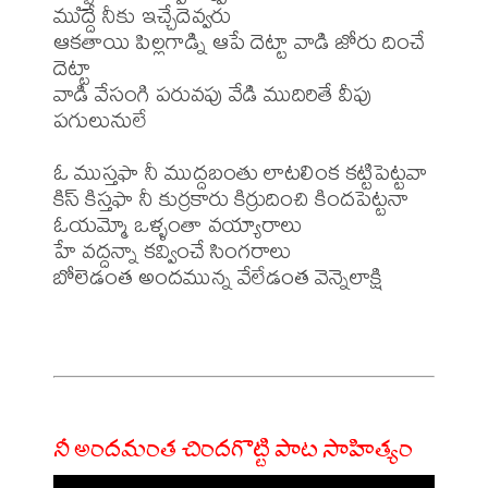
ముద్దే నీకు ఇచ్చేదెవ్వరు

ఆకతాయి పిల్లగాడ్ని ఆపే దెట్టా వాడి జోరు దించే 
దెట్టా

వాడి వేసంగి పరువపు వేడి ముదిరితే వీపు 
పగులునులే

ఓ ముస్తఫా నీ ముద్దబంతు లాటలింక కట్టిపెట్టవా

కిస్ కిస్తఫా నీ కుర్రకారు కిర్రుదించి కిందపెట్టనా

ఓయమ్మో ఒళ్ళంతా వయ్యారాలు

హే వద్దన్నా కవ్వించే సింగరాలు

బోలెడంత అందమున్న వేలేడంత వెన్నెలాక్షి

నీ అందమంత చిందగొట్టి పాట సాహిత్యం