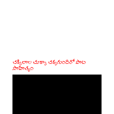
చక్కిలాల చుక్కా చక్కగుందిరో పాట
సాహిత్యం