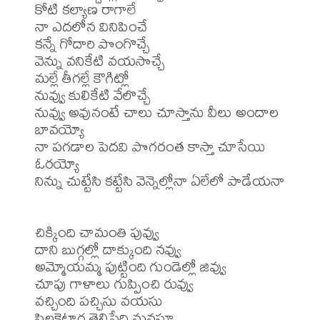
కోటి కల్యాణ రాగాలే

నా ఎదలోన వినిపించే

కన్నే గోదారి పొంగొచ్చే

వెన్ను వనికేటి వయసొచ్చే

మల్లే తీగల్లే కౌగిట్లో

నువ్వు కులికేటి వేలొచ్చే

నువ్వు అవునంటే చాలు చూస్తాను వీలు అందాల 
బావయ్యో

నా పగడాల పెదవి పొగరంత కాస్తా చూసేయి 
ఓరయ్యో

నిన్ను చుట్టేసి కట్టేసి వెన్నెల్లోనా ఏలేలో పాడేయనా

చిక్కింది చామంతి పువ్వు 

దాని బుగ్గల్లో దాక్కుంది నవ్వు

అమ్మోయమ్మ పుట్టింది గుండెల్లో జివ్వు

చూపు గాళాలు గుప్పించి రువ్వు

వచ్చింది పచ్చిసు వయసు

పిల్లకెట్టాగ తెలిపేది మనసూ
