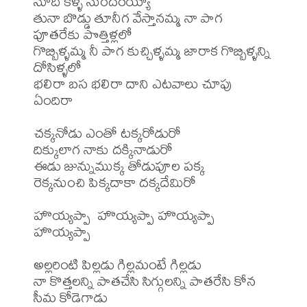
సూది కళ్ళ సుందరయ్యా

తునా బొడ్డు తూనీగ వేస్తానమ్మ నా పాగ

పూతరేకు పొత్తిళ్లలో

గొబ్బిళ్ళమ్మ నీ పాగ కుచ్చిళ్ళమ్మ జారాక గొబ్బిళ్ళన్ని 
దోసిళ్ళలో

భలిరా బస భలిరా దాని ఎటవాలు చూపు 
ఏందిరా

చక్కనోడు ఎంతో టక్కరోడురో

దిక్కులాగ నాకు దక్కినాడురో

ఈడు జున్నుముక్క తోడుపూల పక్క

రెక్కనుంచి పిక్కదాకా దక్కదేమిరో

హొయ్యప్పా  హొయ్యప్పా హొయ్యప్పా 
హొయ్యప్పా 

అల్లరింటి పిల్లడు గిల్లమంటే గిల్లడు

నా కొత్తలన్ని పాతచేసి సిగ్గులన్ని పాతరేసి కోన 
సీమ కోడెగాడు
