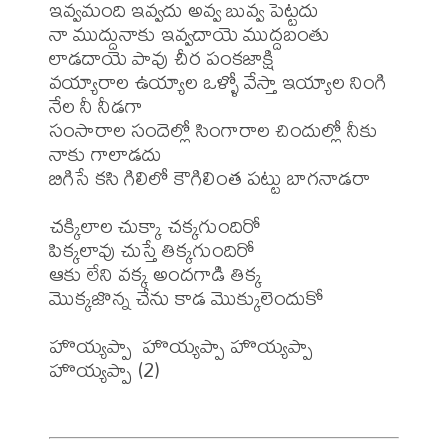
ఇవ్వమంది ఇవ్వదు అవ్వ బువ్వ పెట్టదు

నా ముద్దునాకు ఇవ్వదాయె ముద్దబంతు 
లాడదాయె పావు చీర పంకజాక్షి

వయ్యారాల ఉయ్యాల ఒళ్ళో వేస్తా ఇయ్యాల నింగి 
నేల నీ నీడగా

సంసారాల సందెల్లో సింగారాల చిందుల్లో నీకు 
నాకు గాలాడదు

బిగిసే కసి గిలిలో కౌగిలింత పట్టు బాగనాడరా

చక్కిలాల చుక్కా చక్కగుందిరో

పిక్కలావు చుస్తే తిక్కగుందిరో

ఆకు లేని వక్క అందగాడి తిక్క

మొక్కజొన్న చేను కాడ మొక్కులెందుకో

హొయ్యప్పా  హొయ్యప్పా హొయ్యప్పా 
హొయ్యప్పా (2)
