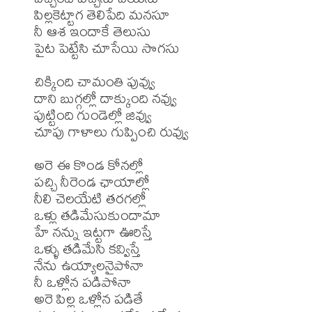
పిల్లకెట్టాగ తెలిపేది మనసూ

నీ ఆశ ఇందాకే తెలుసు

పైట పెట్టేసి చూసేయి సొగసు

చిక్కింది చామంతి పువ్వు 

దాని బుగ్గల్లో దాక్కుంది నవ్వు

పుట్టింది గుండెల్లో జివ్వు

చూపు గాళాలు గుప్పించి రువ్వు

అరె ఈ కొండ కోనల్లో 

పచ్చి నీరెండ ఛాయాల్లో

నీలి చెలయేటి తరగల్లో

ఒళ్లు తడిమేసుకుందామా

హే నన్ను ఇట్టగా ఊరిస్తే

ఒళ్ళు తడిమేసి కవ్విస్తే

నేను ఉయ్యాలనైపోనా

నీ ఒళ్లోన పడిపోనా

అరె పిల్ల ఒళ్లోన పడితే 
