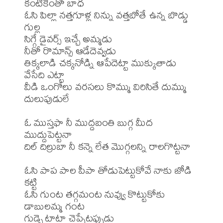
కంటికెంతో బాధ

ఓసి పిల్లా నత్తగూళ్ల నిన్ను వత్తబోతే ఉన్న బొడ్డు 
గుల్ల

సిగ్గే డైవర్స్ ఇచ్చే అమ్మడు

నీతో రొమాన్స్ ఆడేదెవ్వడు

తిక్కలాడి చక్కనోడ్ని ఆపేదెట్టా ముక్కుతాడు 
వేసేది ఎట్టా

వీడి ఒంగోలు వరసలు కొమ్ము విరిసితే దుమ్ము 
దులుపుడులే

ఓ ముస్తఫా నీ ముద్దబంతి బుగ్గ మీద 
ముద్దుపెట్టనా

దిల్ దిల్రుబా నీ కన్నె లేత మొగ్గలన్ని రాలగొట్టనా

ఓసి పాప పాల పీపా తోడుపెట్టుకోవే నాకు జోడి 
కట్టి

ఓసి గుంట తగ్గమంట నువ్వు కొట్టుకోకు 
డాబులమ్మ గంట

గుడ్బై టాటా చెప్పేటప్పుడు
