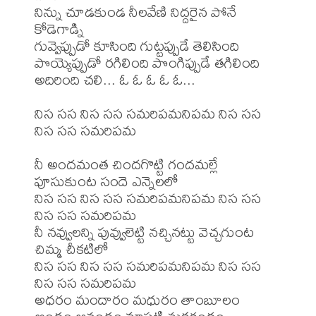
నిన్ను చూడకుండ నీలవేణి నిద్దరైన పోనే 
కోడెగాడ్ని

గువ్వెప్పుడో కూసింది గుట్టప్పుడే తెలిసింది

పొయ్యెప్పుడో రగిలింది పొంగిప్పుడే తగిలింది

అదిరింది చలి... ఓ ఓ ఓ ఓ ఓ...

నిస సస నిస సస సమరిపమనిపమ నిస సస 
నిస సస సమరిపమ

నీ అందమంత చిందగొట్టి గందమల్లే 
పూసుకుంట సందె ఎన్నెలలో

నిస సస నిస సస సమరిపమనిపమ నిస సస 
నిస సస సమరిపమ

నీ నవ్వులన్ని పువ్వులెట్టి నచ్చినట్టు వెచ్చగుంట 
చిమ్మ చీకటిలో

నిస సస నిస సస సమరిపమనిపమ నిస సస 
నిస సస సమరిపమ

అధరం మందారం మధురం తాంబూలం
