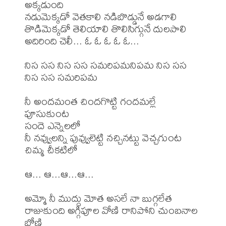
అక్కడుంది

నడుమెక్కడో వెతకాలి నడిబొడ్డునే అడగాలి

తొడిమెక్కడో తెలియాలి తొలిసిగ్గునే దులపాలి

అదిరింది చెలీ... ఓ ఓ ఓ ఓ ఓ...

నిస సస నిస సస సమరిపమనిపమ నిస సస 
నిస సస సమరిపమ

నీ అందమంత చిందగొట్టి గందమల్లే 
పూసుకుంట

సందె ఎన్నెలలో

నీ నవ్వులన్ని పువ్వులెట్టి నచ్చినట్టు వెచ్చగుంట 
చిమ్మ చీకటిలో

ఆ... ఆ...ఆ...ఆ...

అమ్మో నీ ముద్దు మోత అసలే నా బుగ్గలేత

రాజుకుంది అగ్గిపూల వోణి రానిపోని చుంబనాల 
బోణి
