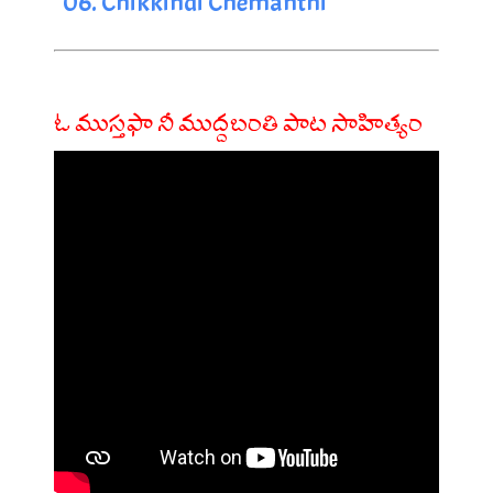
06. Chikkindi Chemanthi
ఓ ముస్తఫా నీ ముద్దబంతి పాట సాహిత్యం