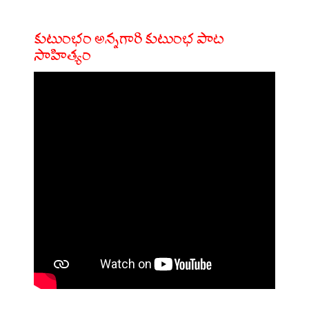
కుటుంభం అన్నగారి కుటుంభ పాట
సాహిత్యం