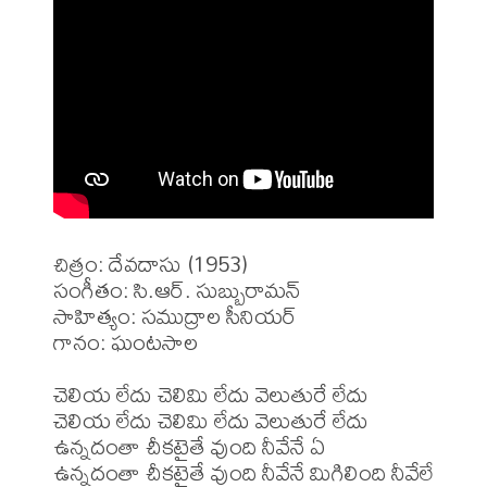
చిత్రం: దేవదాసు (1953)

సంగీతం: సి.ఆర్. సుబ్బురామన్

సాహిత్యం: సముద్రాల సీనియర్

గానం: ఘంటసాల

చెలియ లేదు చెలిమి లేదు వెలుతురే లేదు

చెలియ లేదు చెలిమి లేదు వెలుతురే లేదు

ఉన్నదంతా చీకటైతే వుంది నీవేనే ఏ

ఉన్నదంతా చీకటైతే వుంది నీవేనే మిగిలింది నీవేలే
