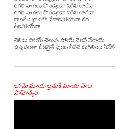
రగలి పొగలు కొండలైనా పగిలి జారేనా

రగలి పొగలు కొండలైనా పగిలి జారేనా

దారిలేని భాదతో నేనారిపోయెనా కధ 
తీరిపోయేనా

చెలిమి పోయే చెలువు పోయే నెలవే వేరాయే

ఉన్నదంతా చీకటైతే వుంది నీవేనే మిగిలింది నీవేలే

జగమే మాయ బ్రతుకే మాయ పాట
సాహిత్యం