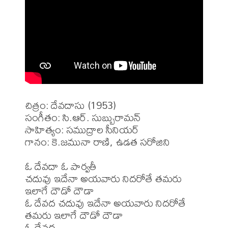
చిత్రం: దేవదాసు (1953)

సంగీతం: సి.ఆర్. సుబ్బురామన్

సాహిత్యం: సముద్రాల సీనియర్

గానం: కె.జమునా రాణి, ఉడత సరోజిని

ఓ దేవదా ఓ పార్వతీ

చదువు ఇదేనా అయవారు నిదరోతే తమరు 
ఇలాగే దౌడో దౌడా

ఓ దేవద చదువు ఇదేనా అయవారు నిదరోతే 
తమరు ఇలాగే దౌడో దౌడా

ఓ దేవద
