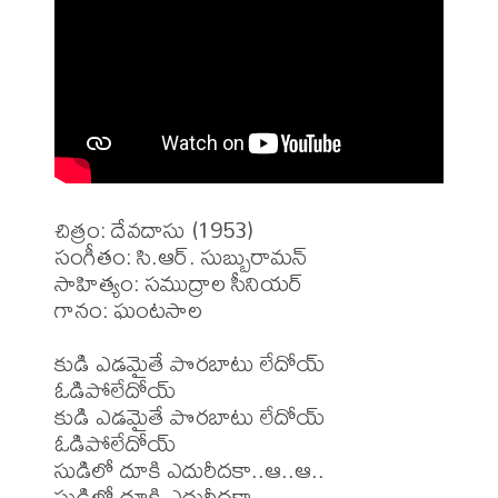
చిత్రం: దేవదాసు (1953)

సంగీతం: సి.ఆర్. సుబ్బురామన్

సాహిత్యం: సముద్రాల సీనియర్

గానం: ఘంటసాల

కుడి ఎడమైతే పొరబాటు లేదోయ్ 
ఓడిపోలేదోయ్

కుడి ఎడమైతే పొరబాటు లేదోయ్ 
ఓడిపోలేదోయ్

సుడిలో దూకి ఎదురీదకా..ఆ..ఆ..

సుడిలో దూకి ఎదురీదకా
