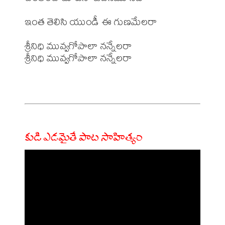
ఇంత తెలిసి యుండీ ఈ గుణమేలరా

శ్రీనిధి మువ్వగోపాలా నన్నేలరా

శ్రీనిధి మువ్వగోపాలా నన్నేలరా

కుడి ఎడమైతే పాట సాహిత్యం