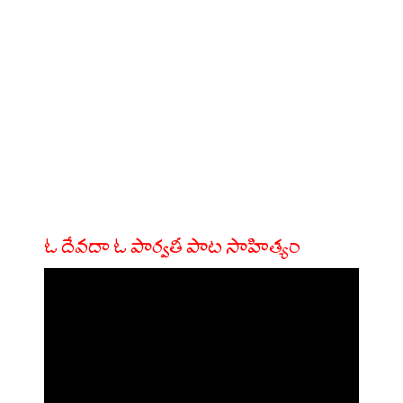
ఓ దేవదా ఓ పార్వతీ పాట సాహిత్యం