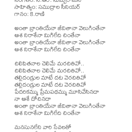
సాహిత్యం: సముద్రాల సీనియర్

గానం: కె.రాణి

అంతా బ్రాంతియేనా జీవితానా వెలుగింతేనా

ఆశ నిరాశేనా మిగిలేది చింతేనా

అంతా బ్రాంతియేనా జీవితానా వెలుగింతేనా

ఆశ నిరాశేనా మిగిలేది చింతేనా

చిలిపితనాల చెలిమే మరచితివో..

చిలిపితనాల చెలిమే మరచితివో..

తల్లిదండ్రుల మాటే దట వెరచితివో

తల్లిదండ్రుల మాటే దట వెరచితివో

పేదరికమ్ము ప్రేమపథమ్ము మూసివేసినదా

నా ఆశే దోచినదా

అంతా బ్రాంతియేనా జీవితానా వెలుగింతేనా

ఆశ నిరాశేనా మిగిలేది చింతేనా

మనసునలేని వారి సేవలతో
