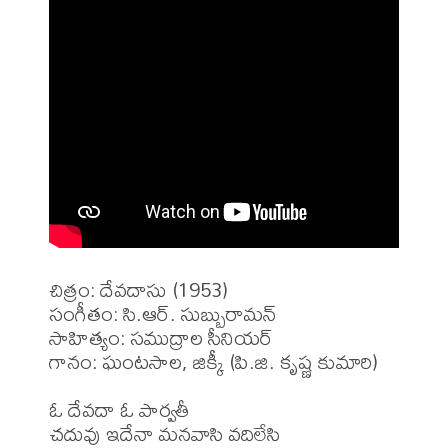
చిత్రం: దేవదాసు (1953)

సంగీతం: సి.ఆర్. సుబ్బురామన్

సాహిత్యం: సముద్రాల సీనియర్

గానం: ఘంటసాల, జిక్కీ (పి.జి. కృష్ణ కుమారి)

ఓ దేవదా ఓ పార్వతీ

చదువు ఇదేనా మనవాసి వదిలేసి
