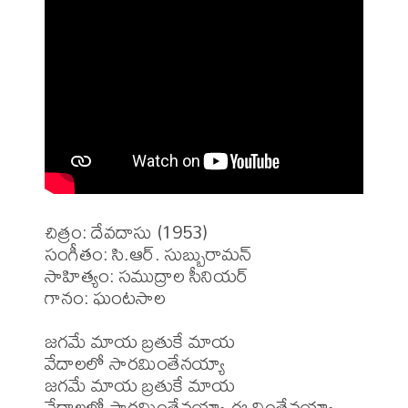
చిత్రం: దేవదాసు (1953)

సంగీతం: సి.ఆర్. సుబ్బురామన్

సాహిత్యం: సముద్రాల సీనియర్

గానం: ఘంటసాల

జగమే మాయ బ్రతుకే మాయ 

వేదాలలో సారమింతేనయ్యా

జగమే మాయ బ్రతుకే మాయ 

వేదాలలో సారమింతేనయ్యా ఈ వింతేనయ్యా
