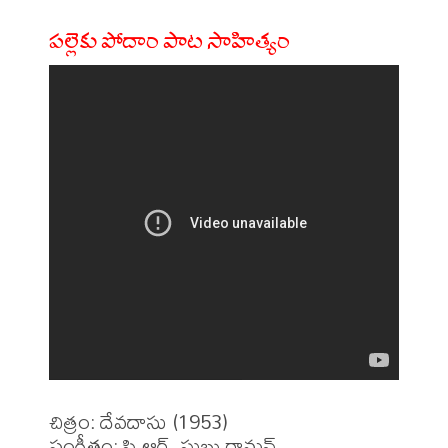
పల్లెకు పోదాం పాట సాహిత్యం
చిత్రం: దేవదాసు (1953)

సంగీతం: సి.ఆర్. సుబ్బురామన్
