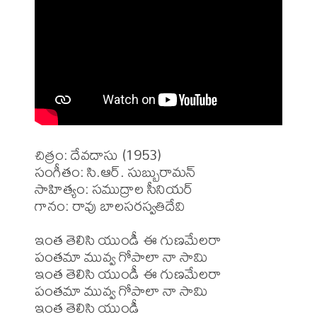
చిత్రం: దేవదాసు (1953)

సంగీతం: సి.ఆర్. సుబ్బురామన్

సాహిత్యం: సముద్రాల సీనియర్

గానం: రావు బాలసరస్వతిదేవి

ఇంత తెలిసి యుండీ ఈ గుణమేలరా

పంతమా మువ్వ గోపాలా నా సామి

ఇంత తెలిసి యుండీ ఈ గుణమేలరా

పంతమా మువ్వ గోపాలా నా సామి

ఇంత తెలిసి యుండీ
