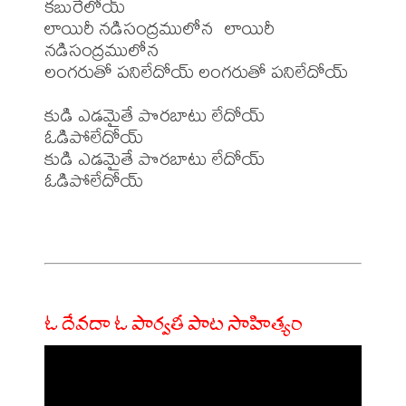
కబురేలోయ్

లాయిరీ నడిసంద్రములోన  లాయిరీ 
నడిసంద్రములోన  

లంగరుతో పనిలేదోయ్ లంగరుతో పనిలేదోయ్

కుడి ఎడమైతే పొరబాటు లేదోయ్ 
ఓడిపోలేదోయ్

కుడి ఎడమైతే పొరబాటు లేదోయ్ 
ఓడిపోలేదోయ్

ఓ దేవదా ఓ పార్వతీ పాట సాహిత్యం