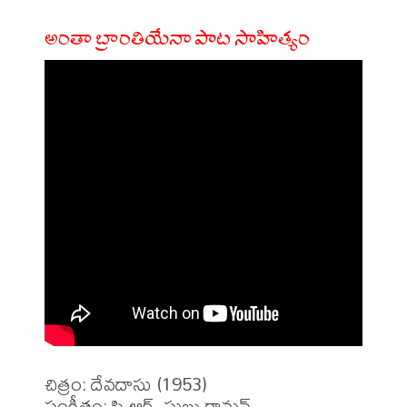
అంతా బ్రాంతియేనా పాట సాహిత్యం
చిత్రం: దేవదాసు (1953)

సంగీతం: సి.ఆర్. సుబ్బురామన్
