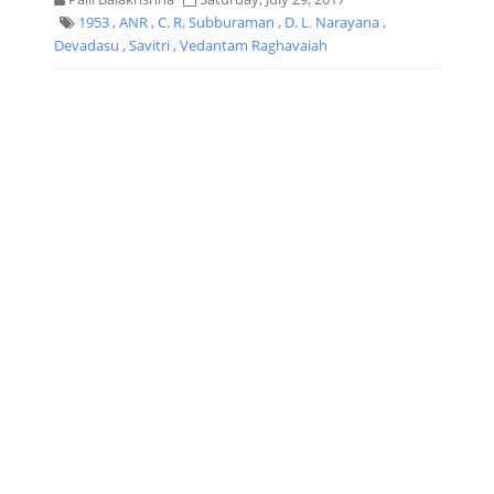
1953
,
ANR
,
C. R. Subburaman
,
D. L. Narayana
,
Devadasu
,
Savitri
,
Vedantam Raghavaiah