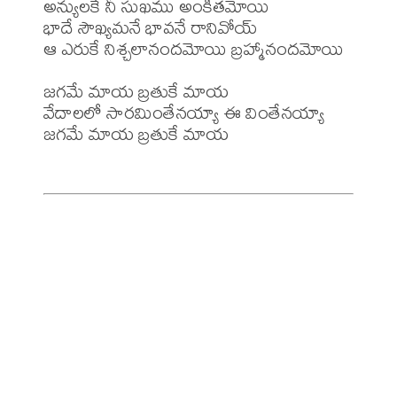
అన్యులకే నీ సుఖము అంకితమోయి

భాదే సౌఖ్యమనే భావనే రానివోయ్

ఆ ఎరుకే నిశ్చలానందమోయి బ్రహ్మానందమోయి

జగమే మాయ బ్రతుకే మాయ 

వేదాలలో సారమింతేనయ్యా ఈ వింతేనయ్యా

జగమే మాయ బ్రతుకే మాయ
