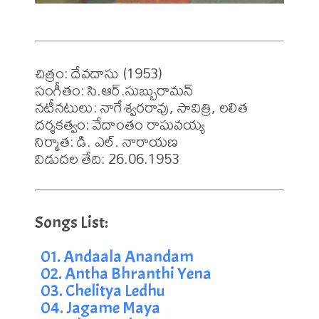
చిత్రం: దేవదాసు (1953)

సంగీతం: సి.ఆర్.సుబ్బురామన్

నటీనటులు: నాగేశ్వరరావు, సావిత్రి, లలిత

దర్శకత్వం: వేదాంతం రాఘవయ్య

నిర్మాత: డి. ఎల్. నారాయణ

01. Andaala Anandam
02. Antha Bhranthi Yena
03. Chelitya Ledhu
04. Jagame Maya