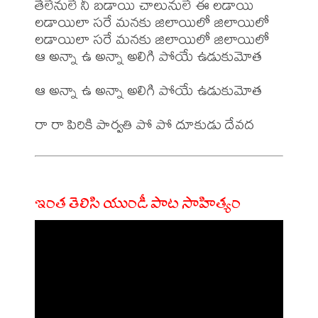
తేలేనులే నీ బడాయి చాలునులే ఈ లడాయి

లడాయిలా సరే మనకు జిలాయిలో జిలాయిలో

లడాయిలా సరే మనకు జిలాయిలో జిలాయిలో

ఆ అన్నా ఉ అన్నా అలిగి పోయే ఉడుకుమోత  
ఆ అన్నా ఉ అన్నా అలిగి పోయే ఉడుకుమోత  
ఇంత తెలిసి యుండీ పాట సాహిత్యం