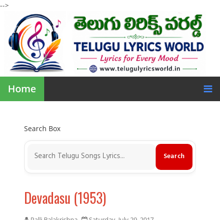
-->
Home
Search Box
Devadasu (1953)
Palli Balakrishna
Saturday, July 29, 2017