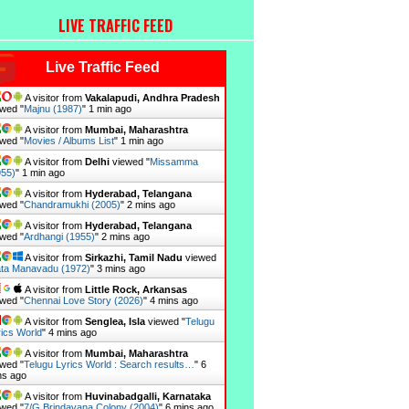
LIVE TRAFFIC FEED
Live Traffic Feed
A visitor from
Vakalapudi, Andhra Pradesh
wed "
Majnu (1987)
"
1 min ago
A visitor from
Mumbai, Maharashtra
wed "
Movies / Albums List
"
1 min ago
A visitor from
Delhi
viewed "
Missamma
955)
"
1 min ago
A visitor from
Hyderabad, Telangana
wed "
Chandramukhi (2005)
"
2 mins ago
A visitor from
Hyderabad, Telangana
wed "
Ardhangi (1955)
"
2 mins ago
A visitor from
Sirkazhi, Tamil Nadu
viewed
ta Manavadu (1972)
"
3 mins ago
A visitor from
Little Rock, Arkansas
wed "
Chennai Love Story (2026)
"
4 mins ago
A visitor from
Senglea, Isla
viewed "
Telugu
ics World
"
4 mins ago
A visitor from
Mumbai, Maharashtra
wed "
Telugu Lyrics World : Search results…
"
6
ns ago
A visitor from
Huvinabadgalli, Karnataka
wed "
7/G Brindavana Colony (2004)
"
6 mins ago