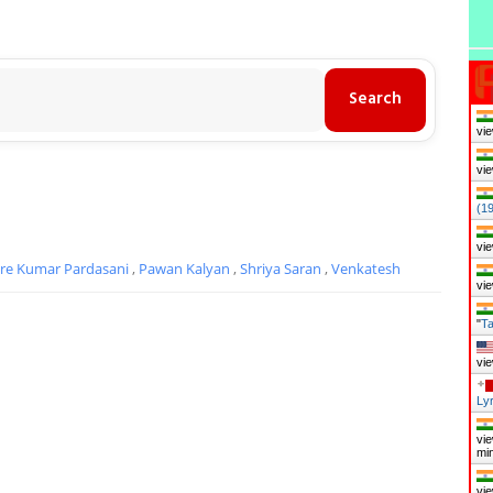
vie
vie
(1
vie
re Kumar Pardasani
,
Pawan Kalyan
,
Shriya Saran
,
Venkatesh
vie
"
Ta
vie
Lyr
vie
mi
vie