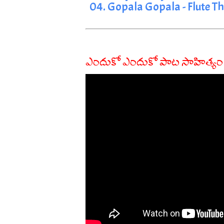
04. Gopala Gopala - Flute T
ఎందుకో ఎందుకో పాట సాహిత్యం