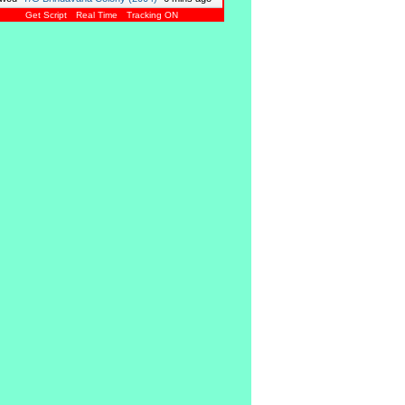
Get Script
Real Time
Tracking ON