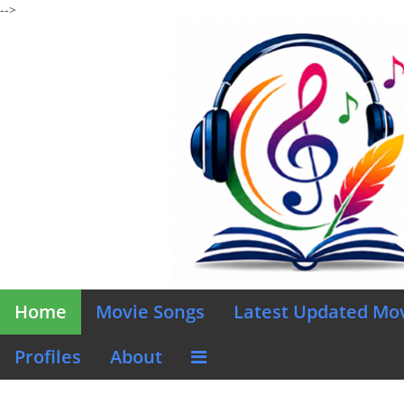
-->
Home
Movie Songs
Latest Updated Mo
Profiles
About