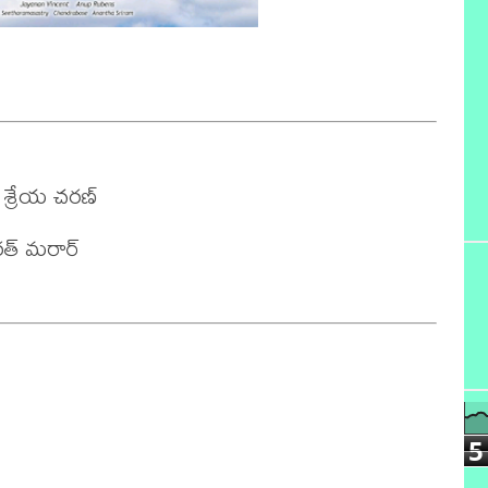
 శ్రేయ చరణ్

రత్ మరార్

5