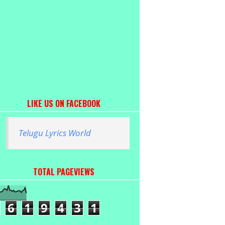
LIKE US ON FACEBOOK
Telugu Lyrics World
TOTAL PAGEVIEWS
6
1
9
4
3
1