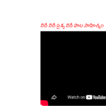
నీదే నీదే ప్రశ్న నీదే పాట సాహిత్యం