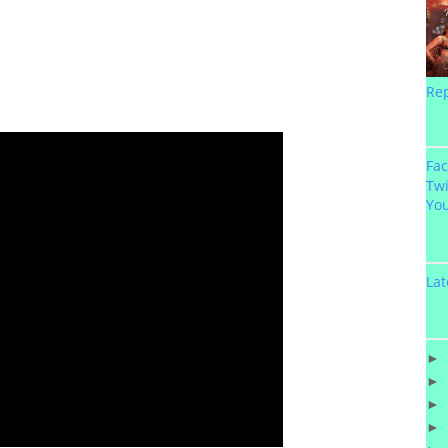
Re
Fa
Twi
Yo
Lat
►
►
►
►