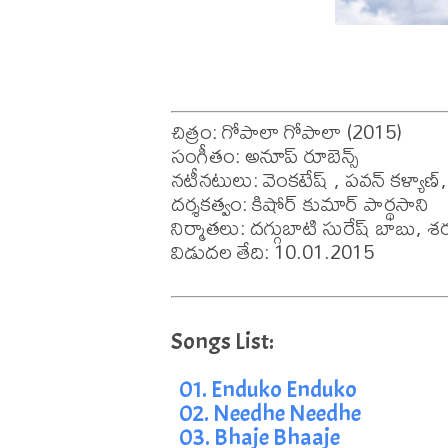
చిత్రం: గోపాలా గోపాలా (2015)

సంగీతం: అనూప్ రూబెన్స్

నటీనటులు: వెంకటేష్ , పవన్ కళ్యాణ్,
దర్శకత్వం: కిషోర్ కుమార్ పార్థసాని

నిర్మాతలు: దగ్గుబాటి సురేష్ బాబు, శ
విడుదల తేది: 10.01.2015
01. Enduko Enduko
02. Needhe Needhe
03. Bhaje Bhaaje