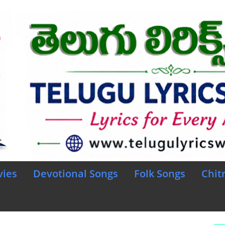
vies
Devotional Songs
Folk Songs
Chit