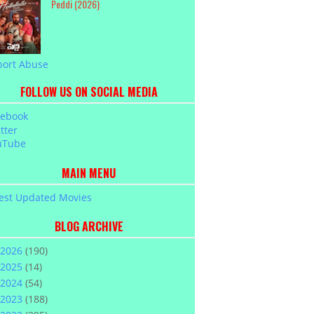
Peddi (2026)
port Abuse
FOLLOW US ON SOCIAL MEDIA
cebook
tter
uTube
MAIN MENU
est Updated Movies
BLOG ARCHIVE
2026
(190)
2025
(14)
2024
(54)
2023
(188)