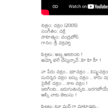
చిత్రం: చక్రం (2005)

సంగీతం: చక్రి

సాహిత్యం: చంద్రబోస్

గానం: శ్రీ చక్రవర్తి

పిల్లలు: అబ్బ అదిరింది ! 

అమ్మో భలే చేస్తున్నావే..హి హి హీ ! 

నా పేరు చక్రం.. భూచక్రం .. విష్ణుచక్రం 
సుదర్శన చక్రం బస్సు చక్రం .. కారు చక్ర
సైకిల్ చక్రం .. కాల చక్రం ! 

జరిగింది.. జరుగుతున్నది..జరగబోయేద
అన్నీ నాకు తెలుసు ! 

పిల్లలు: టూ మచ్ గా మాట్లాడకు..
