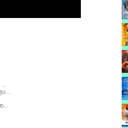
.. 

ం .. 

ి..
