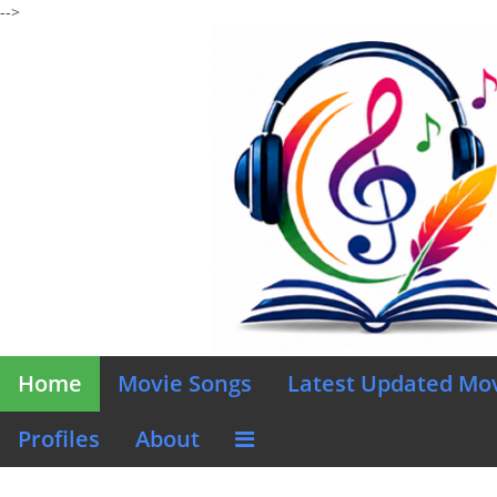
-->
Home
Movie Songs
Latest Updated Mo
Profiles
About