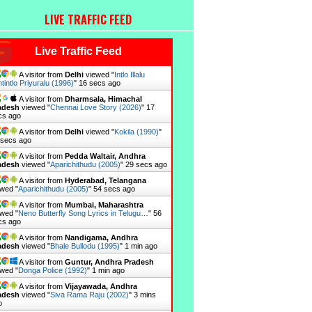
LIVE TRAFFIC FEED
Live Traffic Feed
A visitor from
Delhi
viewed "
Intlo Illalu
tintlo Priyuralu (1996)
"
17 secs ago
A visitor from
Dharmsala, Himachal
adesh
viewed "
Chennai Love Story (2026)
"
18
cs ago
A visitor from
Delhi
viewed "
Kokila (1990)
"
 secs ago
A visitor from
Pedda Waltair, Andhra
adesh
viewed "
Aparichithudu (2005)
"
30 secs ago
A visitor from
Hyderabad, Telangana
wed "
Aparichithudu (2005)
"
55 secs ago
A visitor from
Mumbai, Maharashtra
wed "
Neno Butterfly Song Lyrics in Telugu…
"
57
cs ago
A visitor from
Nandigama, Andhra
adesh
viewed "
Bhale Bullodu (1995)
"
1 min ago
A visitor from
Guntur, Andhra Pradesh
wed "
Donga Police (1992)
"
1 min ago
A visitor from
Vijayawada, Andhra
adesh
viewed "
Siva Rama Raju (2002)
"
3 mins
o