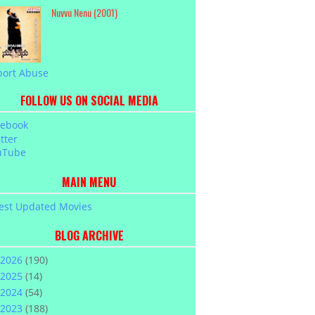
Nuvvu Nenu (2001)
port Abuse
FOLLOW US ON SOCIAL MEDIA
cebook
tter
uTube
MAIN MENU
est Updated Movies
BLOG ARCHIVE
2026
(190)
2025
(14)
2024
(54)
2023
(188)