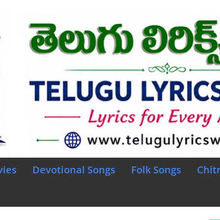
vies
Devotional Songs
Folk Songs
Chit