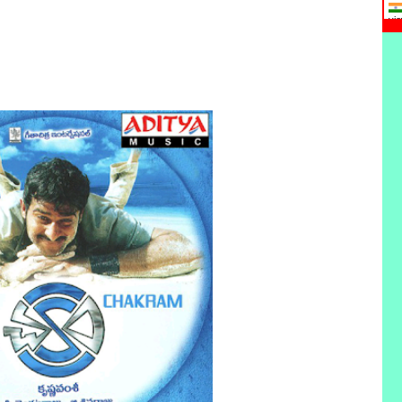
vie
vie
vie