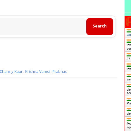
Van
Pr
se
28
Pr
Charmy Kaur
,
Krishna Vamsi
,
Prabhas
vie
vie
se
Pr
vie
Pr
ag