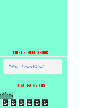
LIKE US ON FACEBOOK
Telugu Lyrics World
TOTAL PAGEVIEWS
5
8
3
2
0
6