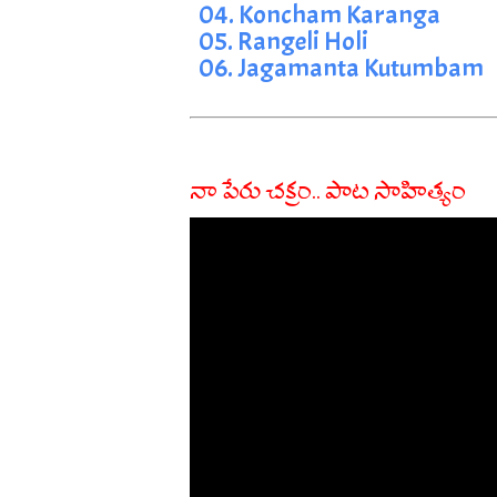
04. Koncham Karanga
05. Rangeli Holi
06. Jagamanta Kutumbam
నా పేరు చక్రం.. పాట సాహిత్యం