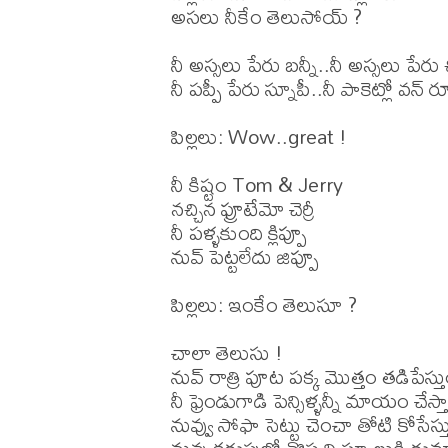
అసలు నీకేం తెలుసోయ్ ? 

నీ అస్సలు పేరు బన్నీ..నీ అస్సలు పేరు చి
నీ పప్పీ పేరు స్నూపీ..నీ పాకెట్లో వన్ రూ
పిల్లలు: Wow..great ! 

నీ కిష్టం Tom & Jerry 

నచ్చిన ఫ్రూటేమో చెర్రీ 

నీ పళ్ళకుంది క్లిప్పూ 

నువ్ పెట్టలేదు జిప్పూ 

పిల్లలు: ఇంకేం తెలుసూ ?

చాలా తెలుసు ! 

నువ్ రాత్రి పూట పక్క మొత్తం తడిపేస్త
నీ ఫ్రెండుగాడి పెన్సిళ్ళన్నీ మాయం చేస్తా
నువ్వు సోఫా సెట్టు చెంచా తోటి కోసేస్