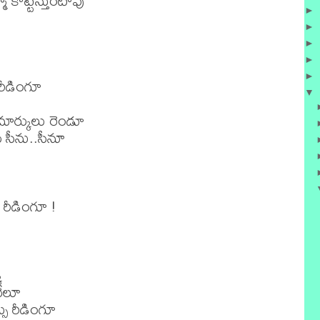
కొట్టేస్తుంటావు 

►
►
►
►
►
ీడింగూ 

▼
ార్కులు రెండూ 

ు సీను..సీనూ

 రీడింగూ !

 

ేలూ 

సు రీడింగూ 
