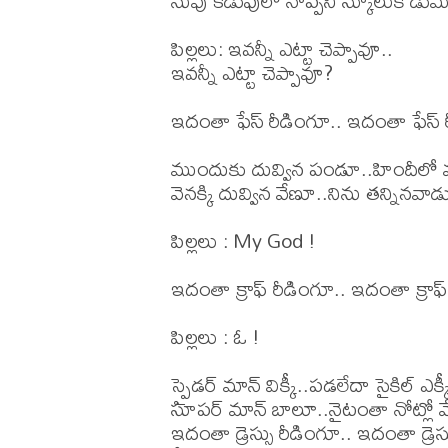
నువు కడుపులో నొప్పని స్కూలుకి డుమ్మా 
పిల్లలు: ఇవన్నీ ఎట్టా చెప్పావూ.. 

ఇవన్నీ ఎట్టా చెప్పావూ?

ఇదంతా ఫేస్ రీడింగూ.. ఇదంతా ఫేస్ ర
ముందుకు దువ్విన పండూ..హిందీలో మ
వెనక్కి దువ్విన వేణూ..నిను తన్నినవాడ
పిల్లలు : My God !

ఇదంతా క్రాఫ్ రీడింగూ.. ఇదంతా క్రాఫ్
పిల్లలు : ఓ ! 

స్పైడర్ మాన్ విక్కీ..పడలేదా సైకిల్ ఎక్కీ
సూపర్ మాన్ బాలూ..నైటంతా నోట్లో వ
ఇదంతా డ్రెస్సు రీడింగూ.. ఇదంతా డ్రెస్