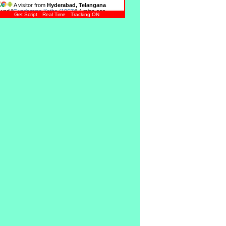
A visitor from
Hyderabad, Telangana
wed "
Gundamma Katha (1962)
"
4 mins ago
Get Script
Real Time
Tracking ON
A visitor from
Sydney, New South Wales
wed "
Prema Mandiram (1981)
"
4 mins ago
A visitor from
Nellore, Andhra Pradesh
wed "
Prema (1989)
"
5 mins ago