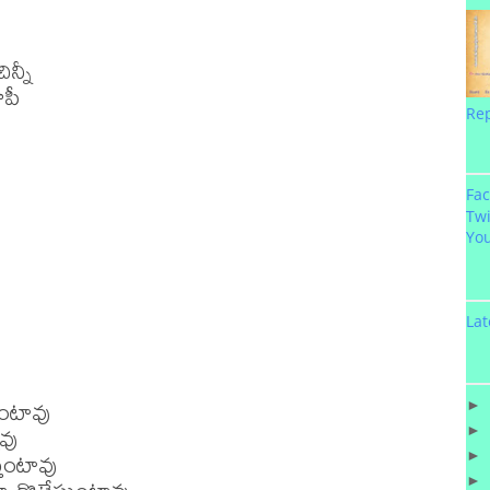
న్నీ 

పీ

Re
Fa
Twi
Yo
Lat
ుంటావు 

►
వు 

►
తుంటావు 

►
►