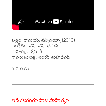
చిత్రం: రామయ్య వస్తావయ్యా (2013)

సంగీతం: ఎస్. ఎస్. థమన్

సాహిత్యం: శ్రీమణి 

గానం: సుచిత్ర, శంకర్ మహదేవన్ 

కుర్ర ఈడు 

ఇది రణరంగం పాట సాహిత్యం