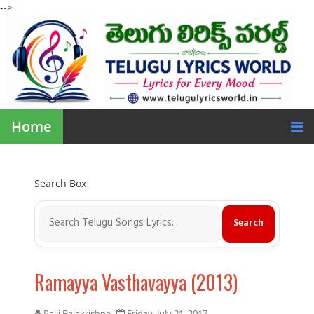
-->
Home
Search Box
Ramayya Vasthavayya (2013)
Palli Balakrishna
Friday, July 21, 2017