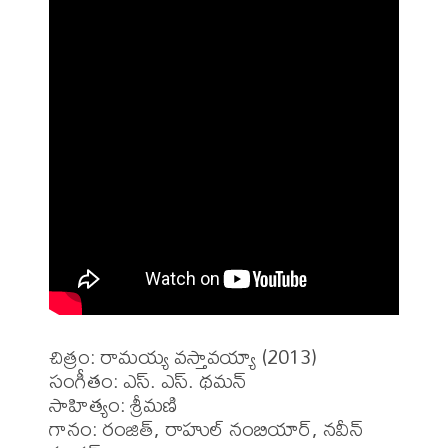
చిత్రం: రామయ్య వస్తావయ్యా (2013)

సంగీతం: ఎస్. ఎస్. థమన్

సాహిత్యం: శ్రీమణి 

గానం: రంజిత్, రాహుల్ నంబియార్, నవీన్ 