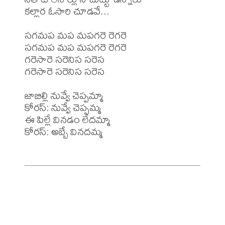
కల్లార ఓసారి చూడవే...

సగమప మప మపగరె రెగరె

సగమప మప మపగరె రెగరె 

గరెసారె సరెనిస సరెస 

గరెసారె సరెనిస సరెస

జాబిల్లి నువ్వే చెప్పమ్మా 

కోరస్: నువ్వే చెప్పమ్మ

ఈ పిల్లే వినడం లేదమ్మా 

కోరస్: అబ్బే వినదమ్మ
