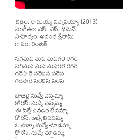
చిత్రం: రామయ్య వస్తావయ్యా (2013)

సంగీతం: ఎస్. ఎస్. థమన్

సాహిత్యం: అనంత శ్రీరామ్

గానం: రంజిత్

సగమప మప మపగరె రెగరె

సగమప మప మపగరె రెగరె 

గరెసారె సరెనిస సరెస 

గరెసారె సరెనిస సరెస

జాబిల్లి నువ్వే చెప్పమ్మా 

కోరస్: నువ్వే చెప్పమ్మ

ఈ పిల్లే వినడం లేదమ్మా 

కోరస్: అబ్బే వినదమ్మ

ఓ చుక్కా నువ్వే చూడమ్మా 

కోరస్: నువ్వే చూడమ్మ
