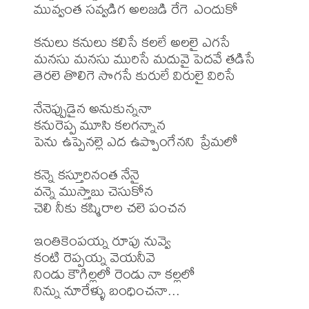
మువ్వంత సవ్వడిగ అలజడి రేగె ఎందుకో

కనులు కనులు కలిసే కలలే అలలై ఎగసే

మనసు మనసు మురిసే మదువై పెదవే తడిసే

తెరలె తొలిగె సొగసే కురులే విరులై విరిసే 

నేనెప్పుడైన అనుకున్ననా 

కనురెప్ప మూసి కలగన్నాన 

పెను ఉప్పెనల్లె ఎద ఉప్పొంగేనని ప్రేమలో

కన్నె కస్తూరినంత నేనై 

వన్నె ముస్తాబు చెసుకోన 

చెలి నీకు కష్మిరాల చలె పంచన

ఇంతికెంపయ్న రూపు నువ్వె 

కంటి రెప్పయ్న వెయనీవె 

నిండు కౌగిల్లలో రెండు నా కల్లలో

నిన్ను నూరేళ్ళు బంధించనా...
