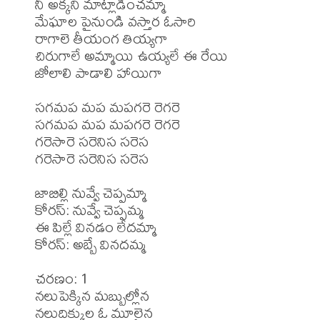
నీ అక్కని మాట్లాడించమ్మా 

మేఘాల పైనుండి వస్తార ఓసారి 

రాగాలె తీయంగ తియ్యగా

చిరుగాలే అమ్మాయి ఉయ్యలే ఈ రేయి 

జోలాలి పాడాలి హాయిగా

సగమప మప మపగరె రెగరె

సగమప మప మపగరె రెగరె 

గరెసారె సరెనిస సరెస 

గరెసారె సరెనిస సరెస

జాబిల్లి నువ్వే చెప్పమ్మా 

కోరస్: నువ్వే చెప్పమ్మ

ఈ పిల్లే వినడం లేదమ్మా 

కోరస్: అబ్బే వినదమ్మ

చరణం: 1

నలుపెక్కిన మబ్బుల్లోన 

నలుదిక్కుల ఓ మూలైన 
