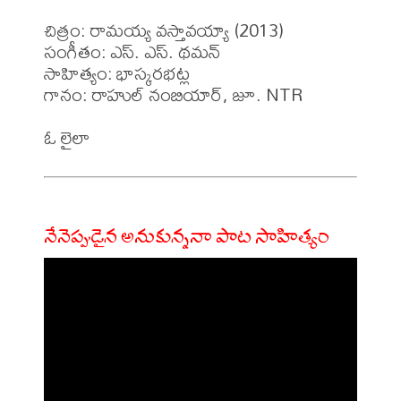
చిత్రం: రామయ్య వస్తావయ్యా (2013)

సంగీతం: ఎస్. ఎస్. థమన్

సాహిత్యం: భాస్కరభట్ల

గానం: రాహుల్ నంబియార్, జూ. NTR

నేనెప్పుడైన అనుకున్ననా పాట సాహిత్యం