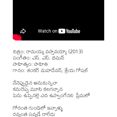
చిత్రం: రామయ్య వస్తావయ్యా (2013)

సంగీతం: ఎస్. ఎస్. థమన్

సాహిత్యం: సాహితి

గానం: శంకర్ మహదేవన్, శ్రేయ గోషల్

నేనెప్పుడైన అనుకున్ననా 

కనురెప్ప మూసి కలగన్నాన 

పెను ఉప్పెనల్లె ఎద ఉప్పొంగేనని ప్రేమలో

గోరంత గుండెలో ఇన్నాళ్ళు

రవ్వంత సవ్వడే రాలేదు 
