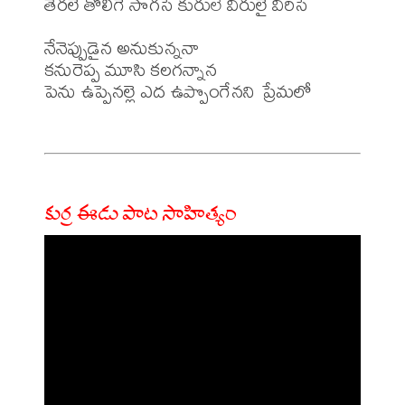
తెరలె తొలిగె సొగసే కురులే విరులై విరిసే 

నేనెప్పుడైన అనుకున్ననా 

కనురెప్ప మూసి కలగన్నాన 

పెను ఉప్పెనల్లె ఎద ఉప్పొంగేనని ప్రేమలో

కుర్ర ఈడు పాట సాహిత్యం