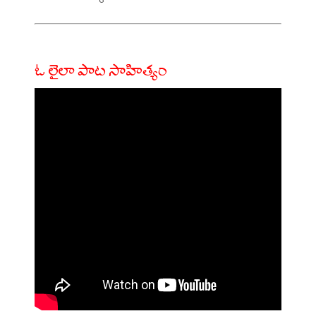
ఓ లైలా పాట సాహిత్యం