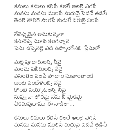
కనులు కనులు కలిసే కలలే అలలై ఎగసే

మనసు మనసు మురిసే మదువై పెదవే తడిసే

తెరలె తొలిగె సొగసే కురులే విరులై విరిసే 

నేనెప్పుడైన అనుకున్ననా 

కనురెప్ప మూసి కలగన్నాన 

పెను ఉప్పెనల్లె ఎద ఉప్పొంగేనని ప్రేమలో

మల్లె పూదారులన్ని నీవై 

మంచు పనీరులన్ని నేనై 

వసంతల వలసే పొదాం సుఖాంతాలకే

జంట సందేళలన్ని నేనై 

కొంటె సయ్యాటలన్ని నీవై 

నువ్వు నా లోకమై నేను నీ మైకమై

ఏకమవుదాము ఈ నాడిలా...

కనులు కనులు కలిసే కలలే అలలై ఎగసే

మనసు మనసు మురిసే మదువై పెదవే తడిసే
