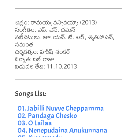
చిత్రం: రామయ్య వస్తావయ్యా (2013)

సంగీతం: ఎస్. ఎస్. థమన్

నటీనటులు: జూ.యన్. టి. ఆర్, శృతిహాసన్, 
సమంత

దర్శకత్వం: హరీష్ శంకర్

నిర్మాత: దిల్ రాజు

విడుదల తేది: 11.10.2013
01. Jabilli Nuvve Cheppamma
02. Pandaga Chesko
03. O Lailaa
04. Nenepudaina Anukunnana