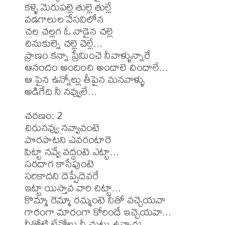
కళ్ళె మెరుపల్లె తుల్లె తుల్లే

వడగాలుల వేసవిలోన 

చల చల్లగ ఓ నాడైన చల్లె 

చినుకుల్నె చల్లె చెల్లే...

ప్రాణం కన్నా ప్రేమించె నీవాళ్ళున్నారే 

ఆనందం అందించి అందాలె చిందాలే...

ఆ పైన ఉన్నోల్లు తీపైన మనవాళ్ళు 

అడిగేది నీ నవ్వులే...

చరణం: 2

చిరునవ్వు నవ్వావంటె 

పొరపాటని ఎవరంటారె 

పిట్టా నవ్వే వద్దంటె ఎట్టా...

సరదాగ కాసేపుంటె 

సరికాదని దెప్పేదెవరే

ఇట్టా యిస్తావ వారి చిట్టా...

కొమ్మా రెమ్మా రమ్మంటె నీతో వచ్చెయవా

గారంగా మారంగా కోరిందే ఇచ్చెయవా... 

నీతోటి లేనోల్లు నీ చుట్టు ఉన్నారు 
