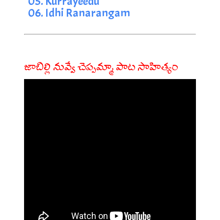
05. Kurrayeedu
06. Idhi Ranarangam
జాబిల్లి నువ్వే చెప్పమ్మా పాట సాహిత్యం