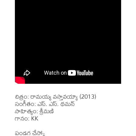
చిత్రం: రామయ్య వస్తావయ్యా (2013)

సంగీతం: ఎస్. ఎస్. థమన్

సాహిత్యం: శ్రీమణి 

గానం: KK
