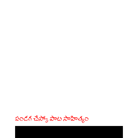
పండగ చేస్కో పాట సాహిత్యం