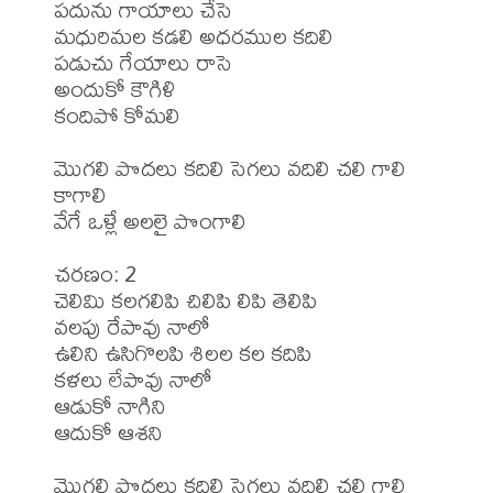
పదును గాయాలు చేసె

మధురిమల కడలి అధరముల కదిలి

పడుచు గేయాలు రాసె

అందుకో కౌగిళి

కందిపో కోమలి

మొగలి పొదలు కదిలి సెగలు వదిలి చలి గాలి 
కాగాలి

వేగే ఒళ్లే అలలై పొంగాలి

చరణం: 2

చెలిమి కలగలిపి చిలిపి లిపి తెలిపి

వలపు రేపావు నాలో

ఉలిని ఉసిగొలపి శిలల కల కదిపి

కళలు లేపావు నాలో

ఆడుకో నాగిని

ఆదుకో ఆశని

మొగలి పొదలు కదిలి సెగలు వదిలి చలి గాలి 