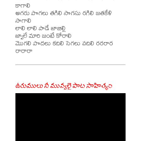
కాగాలి

అగరు పొగలు తగిలి సొగసు రగిలి జతకేళి 
సాగాలి

లాలి లాలి పాడే జాబిల్లి

జ్వాలే మారి జంటే కోరాలి

మొగలి పొదలు కదిలి సెగలు వదిలి రరరార 
ఉరుములు నీ మువ్వలై పాట సాహిత్యం