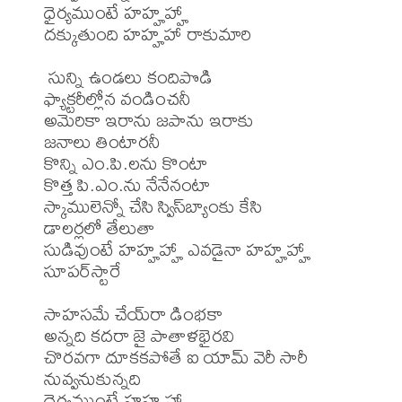
ధైర్యముంటే హహ్హహ్హా

దక్కుతుంది హహ్హహా రాకుమారి

 సున్ని ఉండలు కందిపొడి

ఫ్యాక్టరీల్లోన వండించనీ

అమెరికా ఇరాను జపాను ఇరాకు

జనాలు తింటారనీ

కొన్ని ఎం.పి.లను కొంటా

కొత్త పి.ఎం.ను నేనేనంటా

స్కాములెన్నో చేసి స్విస్‌బ్యాంకు కేసి

డాలర్లలో తేలుతా

సుడివుంటే హహ్హహ్హా ఎవడైనా హహ్హహ్హా

సూపర్‌స్టారే 

సాహసమే చేయ్‌రా డింభకా

అన్నది కదరా జై పాతాళభైరవి

చొరవగా దూకకపోతే ఐ యామ్ వెరీ సారీ

నువ్వనుకున్నది

ధైర్యముంటే హహ్హహ్హా
