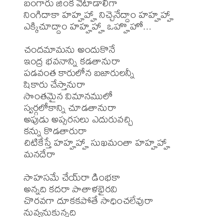
బంగారు జింక వేటాడాలిగా

నింగిదాకా హహ్హహ్హా నిచ్చెనేద్దాం హహ్హహ్హా

ఎక్కిచూద్దాం హహ్హహ్హా ఒహ్హొహో...

చందమామను అందుకొనే

ఇంద్ర భవనాన్ని కడతానురా

పడవంత కారులోన బజారులన్నీ

షికారు చేస్తానురా

సొంతమైన విమానములో

స్వర్గలోకాన్ని చూడతానురా

అపుడు అప్సరసలు ఎదురువచ్చి

కన్ను కొడతారురా

చిటికేస్తే హహ్హహ్హా సుఖమంతా హహ్హహ్హా

మనదేరా 

సాహసమే చేయ్‌రా డింభకా

అన్నది కదరా పాతాళభైరవి

చొరవగా దూకకపోతే సాధించలేవురా

నువ్వనుకున్నది
