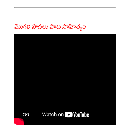
మొగలి పొదలు పాట సాహిత్యం