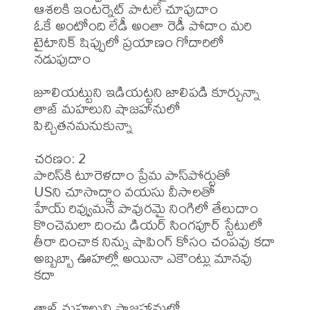
ఆశలకి ఇంటర్నెట్ పాటలే చూపుదాం

ఓకే అంటోంది లేడీ అంతా రెడీ పోదాం మరి

టైటానిక్ షిప్పులో ప్రయాణం గోదారిలో 
నడుపుదాం

జూలియట్టుని ఇడియట్టని జాలిపడి కూర్చున్నా

తాజ్ మహలుని షాజహానులో 
పిచ్చితనమనుకున్నా

చరణం: 2

పారిస్‌కి టూరెళదాం ప్రేమ పాస్‌పోర్టుతో

USని చూసొద్దాం వయసు వీసాలతో

హేయ్ రివ్వుమనే పావురమై నింగిలో తేలుదాం

కొంచెమలా దించు డియర్ సింగపూర్ స్టేటులో

తీరా దించాక నిన్ను షాపింగ్ కోసం చంపవు కదా

అబ్బబ్బా ఊహల్లో అయినా ఎకౌంట్లు మానవు 
కదా

తాజ్ మహలుని షాజహానులో 