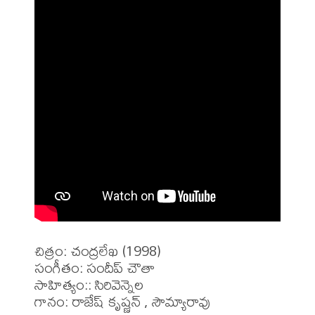
చిత్రం: చంద్రలేఖ (1998)

సంగీతం: సందీప్ చౌతా

సాహిత్యం:: సిరివెన్నెల

గానం: రాజేష్ కృష్ణన్ , సౌమ్యారావు
