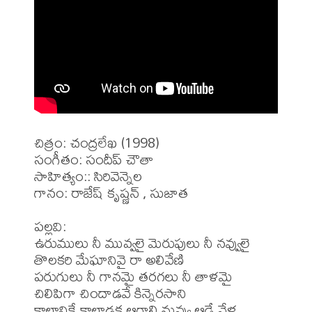
చిత్రం: చంద్రలేఖ (1998)

సంగీతం: సందీప్ చౌతా

సాహిత్యం:: సిరివెన్నెల

గానం: రాజేష్ కృష్ణన్ , సుజాత

పల్లవి:

ఉరుములు నీ మువ్వలై మెరుపులు నీ నవ్వులై

తొలకరి మేఘానివై రా అలివేణి

పరుగులు నీ గానమై తరగలు నీ తాళమై

చిలిపిగా చిందాడవే కిన్నెరసాని

కాలానికే కాలాడక ఆగాలి నువ్వు ఆడే వేళ
