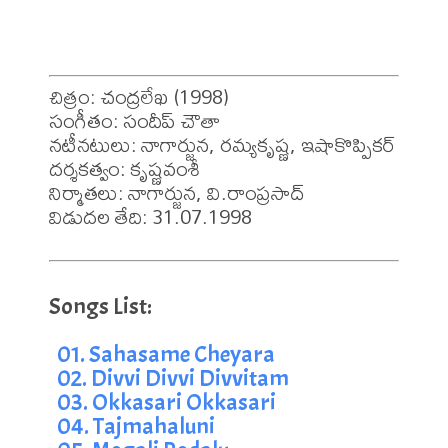
చిత్రం: చంద్రలేఖ (1998)

సంగీతం: సందీప్ చౌతా

నటీనటులు: నాగార్జున, రమ్యకృష్ణ, ఇషాకొప్పికర్

దర్శకత్వం: కృష్ణవంశీ

నిర్మాతలు: నాగార్జున, వి.రాంప్రసాద్

విడుదల తేది: 31.07.1998
01. Sahasame Cheyara
02. Divvi Divvi Divvitam
03. Okkasari Okkasari
04. Tajmahaluni