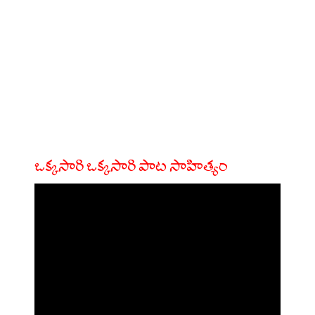
ఒక్కసారి ఒక్కసారి పాట సాహిత్యం