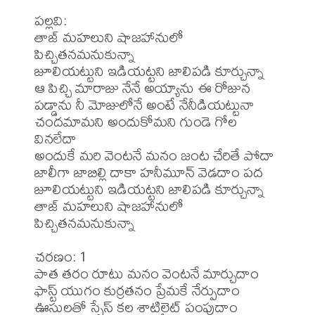
పల్లవి:

తాజ్ మహలుని షాజహానులో 
పిచ్చితనమనుకున్నా

జూలియట్టుని ఇడియట్టని జాలిపడి కూర్చున్నా

ఆ పిచ్చి మారాజు నేనే అయ్యాను ఈ రోజున

పడ్డాను నీ మోజులోనే అంటే నేనీడియట్టునా

చందమామని అందుకోమని గుండె గోల 
వినలేదా

అందుకే మరి వెంటనే మనం జంట చేరితే పోదా

జాలీగా జాబిల్లి దాకా హనీమూన్ వెడదాం పద

జూలియట్టుని ఇడియట్టని జాలిపడి కూర్చున్నా

తాజ్ మహలుని షాజహానులో 
పిచ్చితనమనుకున్నా

చరణం: 1

పాత తరం రూటు మనం వెంటనే మార్చుదాం

ఫాస్ట్ యుగం కుర్రతనం ప్రేమకే నేర్పుదాం

ఊసులతో స్పేస్ కల శాటిలైట్ పంపుదాం
