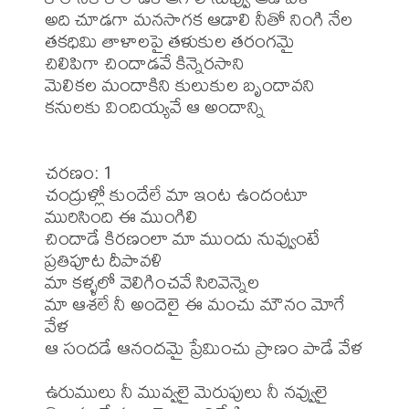
అది చూడగా మనసాగక ఆడాలి నీతో నింగి నేల

తకధిమి తాళాలపై తళుకుల తరంగమై

చిలిపిగా చిందాడవే కిన్నెరసాని

మెలికల మందాకిని కులుకుల బృందావని

కనులకు విందియ్యవే ఆ అందాన్ని

చరణం: 1

చంద్రుళ్లో కుందేలే మా ఇంట ఉందంటూ 
మురిసింది ఈ ముంగిలి

చిందాడే కిరణంలా మా ముందు నువ్వుంటే 
ప్రతిపూట దీపావళి

మా కళ్ళలో వెలిగించవే సిరివెన్నెల

మా ఆశలే నీ అందెలై ఈ మంచు మౌనం మోగే 
వేళ

ఆ సందడే ఆనందమై ప్రేమించు ప్రాణం పాడే వేళ

ఉరుములు నీ మువ్వలై మెరుపులు నీ నవ్వులై
