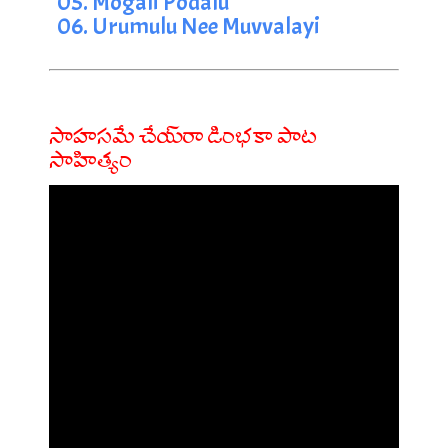
05. Mogali Podalu
06. Urumulu Nee Muvvalayi
సాహసమే చేయ్‌రా డింభకా పాట
సాహిత్యం