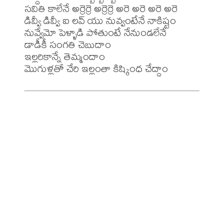
సవితి కాలేనే అర్రెర్రె అర్రెర్రె అరె అరె అరె అరె

డివ్వీ డివ్వీ ఐ లవ్ యు నువ్వంటేనే నాకిష్టం

నువ్వేమో పెళ్ళాడి పోతుంటే నేనుండలేనే

డాడీకీ సంగతి చెబుదాం

ఇల్లరికాన్నే తెమ్మందాం
