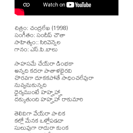
చిత్రం: చంద్రలేఖ (1998)

సంగీతం: సందీప్ చౌతా

సాహిత్యం:: సిరివెన్నెల

గానం: ఎస్.పి.బాలు

సాహసమే చేయ్‌రా డింభకా

అన్నది కదరా పాతాళభైరవి

చొరవగా దూకకపోతే సాధించలేవురా

నువ్వనుకున్నది

ధైర్యముంటే హహ్హహ్హా

దక్కుతుంది హహ్హహా రాకుమారి 

తెలివిగా వేయ్‌రా పాచిక

కల్లో మేనక ఒళ్లోపడదా

సులువుగా రాదురా కుంక
