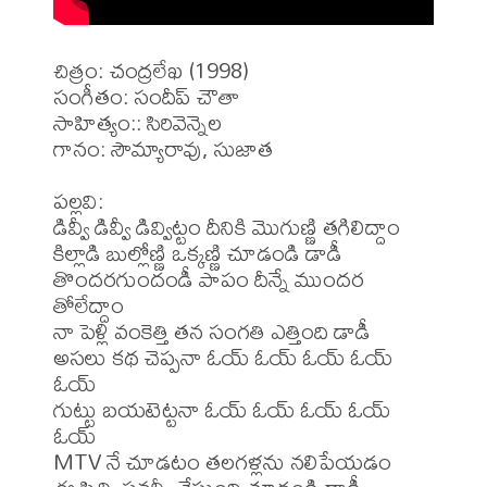
చిత్రం: చంద్రలేఖ (1998)

సంగీతం: సందీప్ చౌతా

సాహిత్యం:: సిరివెన్నెల

గానం: సౌమ్యారావు, సుజాత 

పల్లవి:

డివ్వీ డివ్వీ డివ్విట్టం దీనికి మొగుణ్ణి తగిలిద్దాం

కిల్లాడి బుల్లోణ్ణి ఒక్కణ్ణి చూడండి డాడీ

తొందరగుందండీ పాపం దీన్నే ముందర 
తోలేద్దాం

నా పెళ్లి వంకెత్తి తన సంగతి ఎత్తింది డాడీ

అసలు కథ చెప్పనా ఓయ్ ఓయ్ ఓయ్ ఓయ్ 
ఓయ్

గుట్టు బయటెట్టనా ఓయ్ ఓయ్ ఓయ్ ఓయ్ 
ఓయ్

MTV నే చూడటం తలగళ్లను నలిపేయడం
