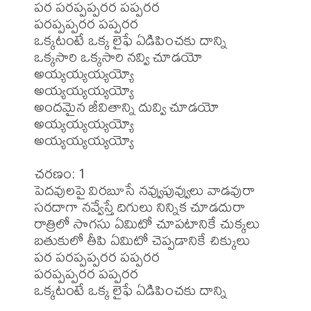
పర పరప్పప్పరర పప్పరర

పరప్పప్పరర పప్పరర

ఒక్కటంటే ఒక్క లైఫే ఏడిపించకు దాన్ని

ఒక్కసారి ఒక్కసారి నవ్వి చూడయో 
అయ్యయ్యయ్యయ్యో

అయ్యయ్యయ్యయ్యో

అందమైన జీవితాన్ని దువ్వి చూడయో 
అయ్యయ్యయ్యయ్యో

అయ్యయ్యయ్యయ్యో

చరణం: 1

పెదవులపై విరబూసే నవ్వుపువ్వులు వాడవురా

సరదాగా నవ్వేస్తే దిగులు నిన్నిక చూడదురా

రాత్రిలో సొగసు ఏమిటో చూపటానికే చుక్కలు

బతుకులో తీపి ఏమిటో చెప్పడానికే చిక్కులు

పర పరప్పప్పరర పప్పరర

పరప్పప్పరర పప్పరర

ఒక్కటంటే ఒక్క లైఫే ఏడిపించకు దాన్ని
