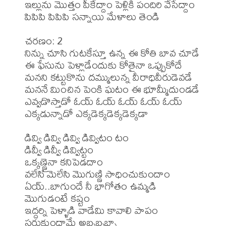
ఇల్లును మొత్తం పీకేద్దాం పెళ్లికి పందిరి వేసేద్దాం

పిపిపి పిపిపి సన్నాయి మేళాలు తెండి

చరణం: 2

నిన్ను చూసి గుటకేస్తూ ఉన్న ఈ కోతి బావ చూడే

ఈ ఫేసును పెళ్లాడేందుకు కోతైనా ఒప్పుకోదే

మనని కట్టుకొను దమ్ములున్న వీరాధివీరుడెవడే

మననే మించిన పెంకి ఘటం ఈ భూమ్మీదుండడే

ఎవ్వడొస్తాడో ఓయ్ ఓయ్ ఓయ్ ఓయ్ ఓయ్

ఎక్కడున్నాడో ఎక్కడెక్కడెక్కడెక్కడా

డివ్వి డివ్వి డివ్వి డివ్విటం టం

డివ్వీ డివ్వీ డివ్విట్టం

ఒక్కణ్ణైనా కనిపెడదాం

వలేసి మెలేసి మొగుణ్ణి సాధించుకుందాం

ఏయ్..బాగుందే నీ భాగోతం ఉమ్మడి 
మొగుడంటే కష్టం

ఇద్దర్ని పెళ్ళాడి వాడేమి కావాలి పాపం

సర్దుకుందామే అబ్బబ్బబ్బా
