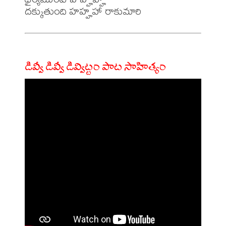
డివ్వీ డివ్వీ డివ్విట్టం పాట సాహిత్యం