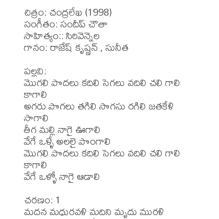
చిత్రం: చంద్రలేఖ (1998)

సంగీతం: సందీప్ చౌతా

సాహిత్యం:: సిరివెన్నెల

గానం: రాజేష్ కృష్ణన్ , సునీత 

పల్లవి:

మొగలి పొదలు కదిలి సెగలు వదిలి చలి గాలి 
కాగాలి

అగరు పొగలు తగిలి సొగసు రగిలి జతకేళి 
సాగాలి

తీగ మల్లి నాగై ఊగాలి

వేగే ఒళ్ళే అలలై పొంగాలి

మొగలి పొదలు కదిలి సెగలు వదిలి చలి గాలి 
కాగాలి

వేగే ఒళ్ళో నాగై ఆడాలి

చరణం: 1

మదన మధురవళి మదిని మృదు మురళి
