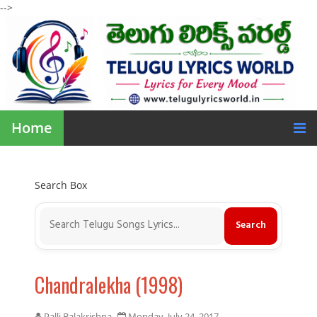
-->
Home
Search Box
Chandralekha (1998)
Palli Balakrishna
Monday, July 24, 2017