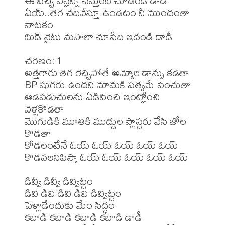
ఈ పిచ్చి పన్లన్నీ చేస్తుంది చూడండి డాడీ

ఏయ్..తెగ చదివేస్తూ ఉండటం నీ ముందంతా 
నాటకం

మిడ్ నైటు మసాలా చూసేది ఇదండి డాడీ

చరణం: 1

అత్తగారు తెగ రెచ్చిపోతే అమ్మోరి డాన్సు కడతా

BP షుగరు ఉందని మామకి పత్యమే పెంచుతా

ఆడపడుచులను ఏడిపించి ఇంట్లోంచి 
వెళ్లకొడతా

మొగుడికి మూతికి ముద్దుల ప్లాస్టరు వేసి జోల 
కొడతా

కోడలంటేనే ఓయ్ ఓయ్ ఓయ్ ఓయ్ ఓయ్

కొడవలనిపిస్తా ఓయ్ ఓయ్ ఓయ్ ఓయ్ ఓయ్

డివ్వీ డివ్వీ డివ్విట్టం

డివి డివి డివి డివి డివ్విట్టం

పెళ్లాడేందుకు మేం సిద్ధం

కబాడి కబాడి కబాడి కబాడి డాడీ
