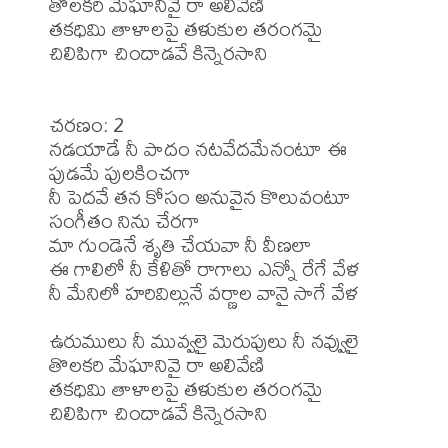
తొలకరి మేఘానివై రా అలివేణి

తకధిమి తాళాలపై తళుకుల తరంగమై

చిలిపిగా చిందాడవే కిన్నెరసాని

చరణం: 2

నడయాడే నీ పాదం నటవేదమేనంటూ ఈ 
పుడమే పులకించగా

నీ పెదవే తన కోసం అనువైన కొలువంటూ 
సంగీతం నిను చేరగా

మా గుండెనే శృతి చేయవా నీ వీణలా

ఈ గాలిలో నీ కేళితో రాగాలు ఎన్నో రేగే వేళ

నీ మేనిలో హరివిల్లునే వర్ణాల వానై సాగే వేళ

ఉరుములు నీ మువ్వలై మెరుపులు నీ నవ్వులై

తొలకరి మేఘానివై రా అలివేణి

తకధిమి తాళాలపై తళుకుల తరంగమై

చిలిపిగా చిందాడవే కిన్నెరసాని
