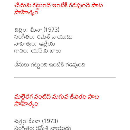
చేనుకు గట్టుంది ఇంటికి గడపుంది పాట
సాహిత్యం
చిత్రం:  మీనా (1973)

సంగీతం:  రమేశ్ నాయుడు

సాహిత్యం:  ఆత్రేయ

గానం:  యస్.పి.బాలు

మల్లెతీగ వంటిది మగువ జీవితం పాట
సాహిత్యం
చిత్రం: మీనా (1973)

సంగీతం: రమేశ్ నాయుడు
