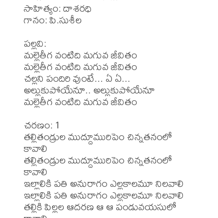
సాహిత్యం: దాశరధి

గానం: పి.సుశీల

పల్లవి:

మల్లెతీగ వంటిది మగువ జీవితం

మల్లెతీగ వంటిది మగువ జీవితం

చల్లని పందిరి వుంటే... ఏ ఏ...

అల్లుకుపోయేనూ.. అల్లుకుపోయేనూ

మల్లెతీగ వంటిది మగువ జీవితం

చరణం: 1

తల్లితండ్రుల ముద్దూమురిపెం చిన్నతనంలో 
కావాలి

తల్లితండ్రుల ముద్దూమురిపెం చిన్నతనంలో 
కావాలి

ఇల్లాలికి పతి అనురాగం ఎల్లకాలమూ నిలవాలి

ఇల్లాలికి పతి అనురాగం ఎల్లకాలమూ నిలవాలి

తల్లికి పిల్లల ఆదరణ ఆ ఆ పండువయసులో 