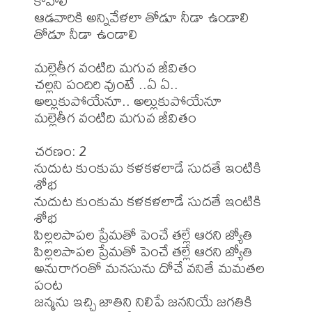
కావాలి

ఆడవారికి అన్నివేళలా తోడూ నీడా ఉండాలి 
తోడూ నీడా ఉండాలి

మల్లెతీగ వంటిది మగువ జీవితం

చల్లని పందిరి వుంటే ..ఏ ఏ..

అల్లుకుపోయేనూ.. అల్లుకుపోయేనూ

మల్లెతీగ వంటిది మగువ జీవితం

చరణం: 2

నుదుట కుంకుమ కళకళలాడే సుదతే ఇంటికి 
శోభ

నుదుట కుంకుమ కళకళలాడే సుదతే ఇంటికి 
శోభ

పిల్లలపాపల ప్రేమతో పెంచే తల్లే ఆరని జ్యోతి

పిల్లలపాపల ప్రేమతో పెంచే తల్లే ఆరని జ్యోతి

అనురాగంతో మనసును దోచే వనితే మమతల 
పంట

జన్మను ఇచ్చి జాతిని నిలిపే జననియే జగతికి 