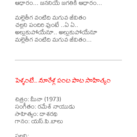
ఆధారం... జననియే జగతికి ఆధారం...

మల్లెతీగ వంటిది మగువ జీవితం

చల్లని పందిరి వుంటే ..ఏ ఏ..

అల్లుకుపోయేనూ.. అల్లుకుపోయేనూ

మల్లెతీగ వంటిది మగువ జీవితం...

పెళ్ళంటే... నూరేళ్ల పంట పాట సాహిత్యం
చిత్రం: మీనా (1973)

సంగీతం: రమేశ్ నాయుడు

సాహిత్యం: దాశరథి

గానం: యస్.పి.బాలు

పల్లవి:
