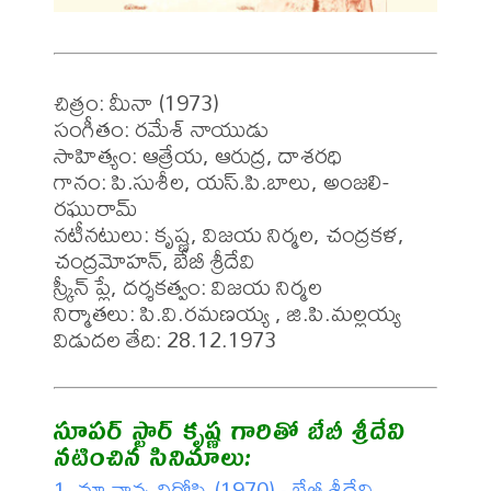
చిత్రం: మీనా (1973)

సంగీతం: రమేశ్ నాయుడు

సాహిత్యం: ఆత్రేయ, ఆరుద్ర, దాశరధి

గానం: పి.సుశీల, యస్.పి.బాలు, అంజలి-
రఘురామ్

నటీనటులు: కృష్ణ, విజయ నిర్మల, చంద్రకళ, 
చంద్రమోహన్, బేబీ శ్రీదేవి 

స్క్రీన్ ప్లే, దర్శకత్వం: విజయ నిర్మల

నిర్మాతలు: పి.వి.రమణయ్య , జి.పి.మల్లయ్య 

విడుదల తేది: 28.12.1973
సూపర్ స్టార్ కృష్ణ గారితో బేబీ శ్రీదేవి 
నటించిన సినిమాలు:
1. మా నాన్న నిర్దోషి (1970) - బేబీ శ్రీదేవి