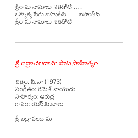
శ్రీరామ నామాలు శతకోటి .....

ఒక్కొక్క పేరు బహుతీపి ..... బహుతీపి

శ్రీరామ నామాలు శతకోటి

శ్రీ బద్రాచలదామ పాట సాహిత్యం
చిత్రం: మీనా (1973)

సంగీతం: రమేశ్ నాయుడు

సాహిత్యం: ఆరుద్ర

గానం: యస్.పి.బాలు
