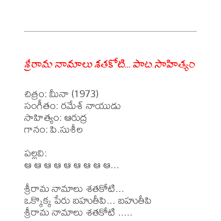
శ్రీరామ నామాలు శతకోటి... పాట సాహిత్యం
చిత్రం: మీనా (1973)

సంగీతం: రమేశ్ నాయుడు

సాహిత్యం: ఆరుద్ర

గానం: పి.సుశీల

పల్లవి:

ఆ ఆ ఆ ఆ ఆ ఆ ఆ ఆ ఆ...

శ్రీరామ నామాలు శతకోటి...

ఒక్కొక్క పేరు బహుతీపి... బహుతీపి

శ్రీరామ నామాలు శతకోటి .....
