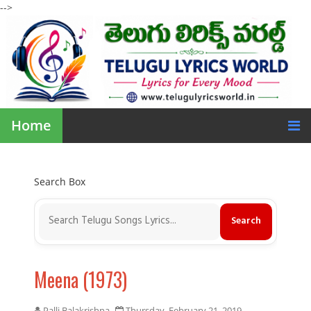
-->
Home
Search Box
Meena (1973)
Palli Balakrishna
Thursday, February 21, 2019