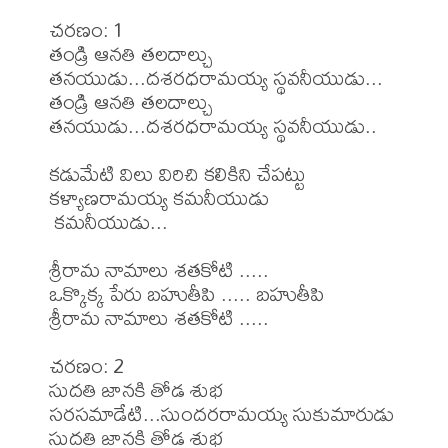
చరణం: 1

తండ్రి ఆనతి తలదాల్చు 
తనయుడు...దశరధరామయ్య స్థవనీయుడు...

తండ్రి ఆనతి తలదాల్చు 
తనయుడు...దశరధరామయ్య స్థవనీయుడు..

కడుమేటి విలు విరిచి కలికిని చేపట్టు 
కళ్యాణరామయ్య కమనీయుడు

 కమనీయుడు...

శ్రీరామ నామాలు శతకోటి .....

ఒక్కొక్క పేరు బహుతీపి ..... బహుతీపి

శ్రీరామ నామాలు శతకోటి .....

చరణం: 2

సుదతి జానకి తోడ శుభ 
సరసమాడేటి...సుందరరామయ్య సుకుమారుడు

సుదతి జానకి తోడ శుభ 