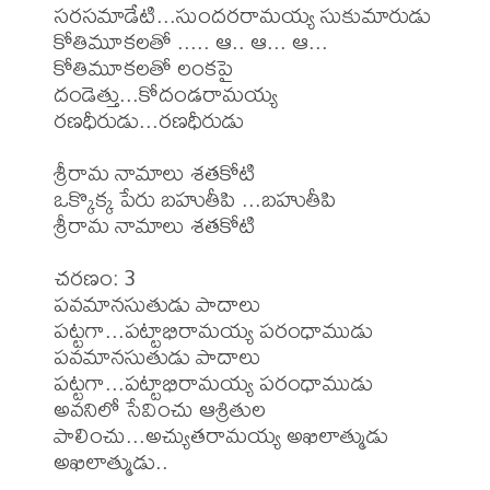
సరసమాడేటి...సుందరరామయ్య సుకుమారుడు

కోతిమూకలతో ..... ఆ.. ఆ... ఆ...

కోతిమూకలతో లంకపై 
దండెత్తు...కోదండరామయ్య 
రణధీరుడు...రణధీరుడు

శ్రీరామ నామాలు శతకోటి

ఒక్కొక్క పేరు బహుతీపి ...బహుతీపి

శ్రీరామ నామాలు శతకోటి

చరణం: 3

పవమానసుతుడు పాదాలు 
పట్టగా...పట్టాభిరామయ్య పరంధాముడు

పవమానసుతుడు పాదాలు 
పట్టగా...పట్టాభిరామయ్య పరంధాముడు

అవనిలో సేవించు ఆశ్రితుల 
పాలించు...అచ్యుతరామయ్య అఖిలాత్ముడు 
అఖిలాత్ముడు..
