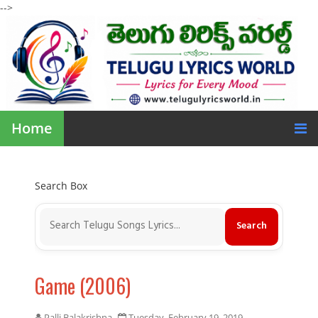
-->
Home
Search Box
Game (2006)
Palli Balakrishna
Tuesday, February 19, 2019