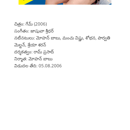
చిత్రం: గేమ్ (2006)
సంగీతం: జాషువా శ్రీధర్
నటీనటులు: మోహన్ బాబు, మంచు విష్ణు, శోభన, పార్వతి
మెల్టన్, శ్రేయా శరన్
దర్శకత్వం: రామ్ ప్రసాద్
నిర్మాత: మోహన్ బాబు
విడుదల తేది: 05.08.2006