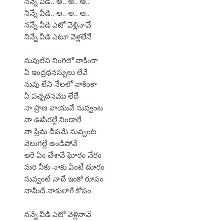
నన్నే వీడి.. అ.. అ.. ఆ..
నిన్నే వీడి.. అ.. అ.. ఆ..
నన్నే వీడి ఎటో వెళ్లినావే
నిన్నే వీడి ఎటూ వెళ్లలేనే
నువులేని నింగిలో నాకింకా
ఏ ఇంద్రధనస్సులు లేవే
నువు లేని నేలలో నాకింకా
ఏ పచ్చదనము లేదే
నా ప్రాణ వాయువే నువ్వంట
నా ఊపిరల్లే నిండాలే
నా ప్రేమ దీపమే నువ్వంట
వెలుగల్లే ఉండిపోవే
అరె ఏం చేశానే ఘోరం నేరం
మరి నీకు నాకు ఏంటీ దూరం
నువ్వంటే నాదే ఇంకో రూపం
నామీదే నాకులాగే కోపం
నన్నే వీడి ఎటో వెళ్లినావే