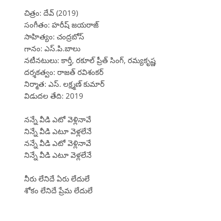
చిత్రం: దేవ్ (2019)
సంగీతం: హరీష్ జయరాజ్
సాహిత్యం: చంద్రబోస్
గానం: ఎస్.పి.బాలు
నటీనటులు: కార్తీ, రకూల్ ప్రీత్ సింగ్, రమ్యకృష్ణ
దర్శకత్వం: రాజత్ రవిశంకర్
నిర్మాత: ఎస్. లక్ష్మణ్ కుమార్
విడుదల తేది: 2019
నన్నే వీడి ఎటో వెళ్లినావే
నిన్నే వీడి ఎటూ వెళ్లలేనే
నన్నే వీడి ఎటో వెళ్లినావే
నిన్నే వీడి ఎటూ వెళ్లలేనే
నీరు లేనిదే ఏరు లేదులే
శోకం లేనిదే ప్రేమ లేదులే