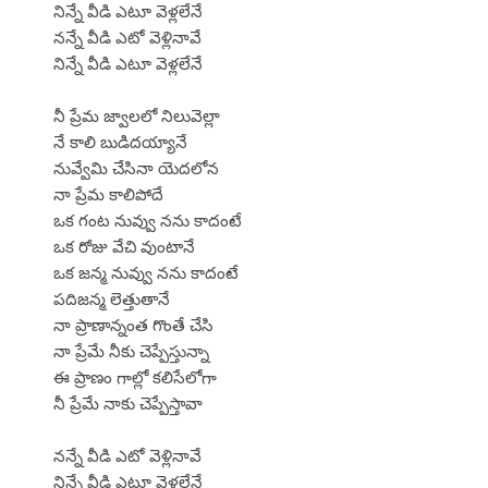
నిన్నే వీడి ఎటూ వెళ్లలేనే
నన్నే వీడి ఎటో వెళ్లినావే
నిన్నే వీడి ఎటూ వెళ్లలేనే
నీ ప్రేమ జ్వాలలో నిలువెల్లా
నే కాలి బుడిదయ్యానే
నువ్వేమి చేసినా యెదలోన
నా ప్రేమ కాలిపోదే
ఒక గంట నువ్వు నను కాదంటే
ఒక రోజు వేచి వుంటానే
ఒక జన్మ నువ్వు నను కాదంటే
పదిజన్మ లెత్తుతానే
నా ప్రాణాన్నంత గొంతే చేసి
నా ప్రేమే నీకు చెప్పేస్తున్నా
ఈ ప్రాణం గాల్లో కలిసేలోగా
నీ ప్రేమే నాకు చెప్పేస్తావా
నన్నే వీడి ఎటో వెళ్లినావే
నిన్నే వీడి ఎటూ వెళ్లలేనే