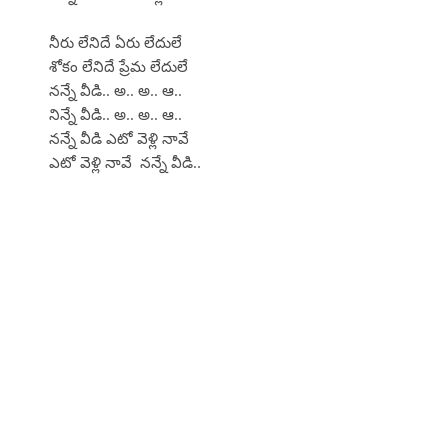
నీరు లేనిదే ఏరు లేదులే
శోకం లేనిదే ప్రేమ లేదులే
నన్నే వీడి.. అ.. అ.. ఆ..
నిన్నే వీడి.. అ.. అ.. ఆ..
నన్నే వీడి ఎటో వెళ్లి నావే
ఎటో వెళ్లి నావే నన్నే వీడి..