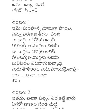
ఆమె : అబ్బ, ఎవడే 

కోరస్: నీ వాడే 

చరణం: 1

ఆమె: సురపొన్న మాటుగా పొంచి,

నన్ను విరజాజి తీగలా వంచి

నా బుగ్గలు దోషిట అదిమీ

తొలిసిగ్గుల మొగ్గలు చిదిమీ

నా బుగ్గలు దోషిట అదిమీ

తొలిసిగ్గుల మొగ్గలు చిదిమీ

బులిపించి ఎటదాగుకున్నావు, 

మరు తొలికించి మటుమాయమైనావు -

కాగా....కాదా. కాదా

ఔను.

చరణం: 2

అతడు. చిలకా పచ్చని చీర కట్టి జారు

సిగలో జాజుల దండ చుట్టి
