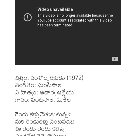
చిత్రం: వంశోద్దారకుడు (1972)

సంగీతం: ఘంటసాల

సాహిత్యం: ఆచార్య ఆత్రేయ

గానం: పంటసాల, సుశీల

రెండు కళ్లు వెతుకుతున్నవి

మరి రెండుకళ్లు వెంటపడవి

ఈ రెండు రెండు కలిస్తే

ఎండవేళ వెన్నెలొస్తుంది
