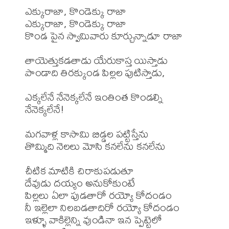
ఎక్కురాజా, కొండెక్కు రాజా

ఎక్కురాజా, కొండెక్కు రాజా

కొండ పైన స్వామివారు కూర్చున్నాడూ రాజా 

తాయెత్తుకడతాడు యేరుకాస్త యిస్తాడు

పాండాది తిరక్కుండ పిల్లల పుటిస్తాడు,

ఎక్కలేనే నేనెక్కలేనే ఇంతింత కొండల్ని 
నేనెక్కలేనే!

మగవాళ్ల కాసామి బిడ్డల పట్టిస్తేను 

తొమ్మిది నెలలు మోసి కనలేను కనలేను

చీటిక మాటికి చిరాకుపడుతూ

దేవుడు దయ్యం అనుకోకుంటే

పిల్లలు ఏలా పుడతారో రయ్యో కోదండం

నీ ఇల్లెలా నిలబడతాదిరో రయ్యో కోదండం

ఇళ్ళూ వాకిల్లెన్ని వుండినా ఇన ప్పెట్టెలో 