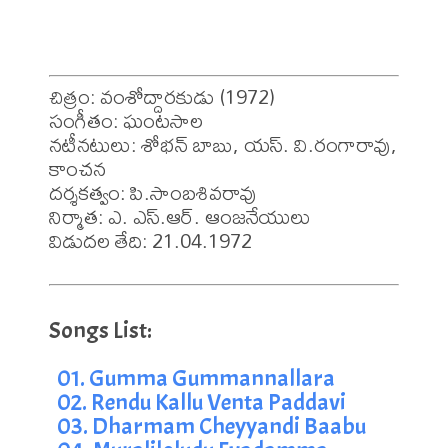
చిత్రం: వంశోద్దారకుడు (1972)

సంగీతం: ఘంటసాల

నటీనటులు: శోభన్ బాబు, యస్. వి.రంగారావు, 
కాంచన

దర్శకత్వం: పి.సాంబశివరావు

నిర్మాత: ఎ. ఎస్.ఆర్. ఆంజనేయులు

విడుదల తేది: 21.04.1972
01. Gumma Gummannallara
02. Rendu Kallu Venta Paddavi
03. Dharmam Cheyyandi Baabu