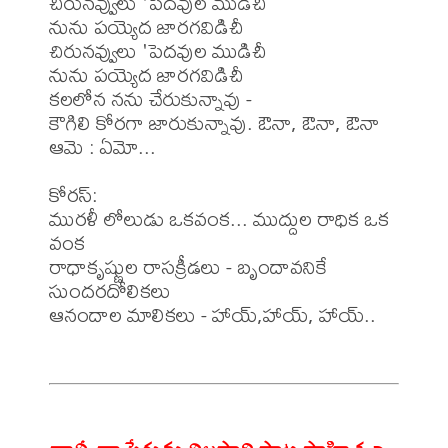
చిరునవ్వులు 'పెదవుల ముడిచీ

నును పయ్యెద జారగవిడిచీ

చిరునవ్వులు 'పెదవుల ముడిచీ

నును పయ్యెద జారగవిడిచీ

కలలోన నను చేరుకున్నావు -

కౌగిలి కోరగా జారుకున్నావు. ఔనా, ఔనా, ఔనా

ఆమె : ఏమో...

కోరస్: 

మురళీ లోలుడు ఒకవంక... ముద్దుల రాధిక ఒక 
వంక

రాధాకృష్ణుల రాసక్రీడలు - బృందావనికే 
సుందరదోలికలు

ఆనందాల మాలికలు - హాయ్,హాయ్, హాయ్..
