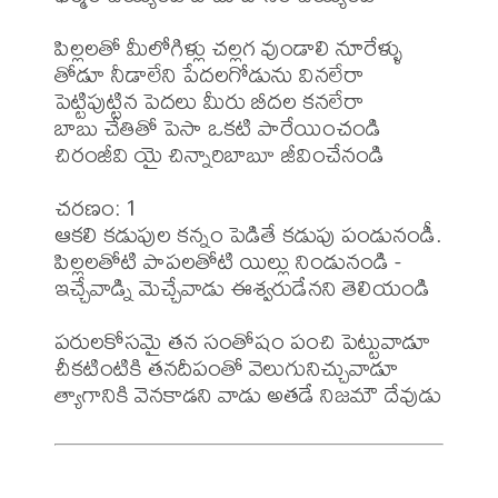
పిల్లలతో మీలోగిళ్లు చల్లగ వుండాలి నూరేళ్ళు

తోడూ నీడాలేని పేదలగోడును వినలేరా

పెట్టిపుట్టిన పెదలు మీరు బీదల కనలేరా

బాబు చేతితో పెసా ఒకటి పారేయించండి

చిరంజీవి యై చిన్నారిబాబూ జీవించేనండి 

చరణం: 1

ఆకలి కడుపుల కన్నం పెడితే కడుపు పండునండీ.

పిల్లలతోటి పాపలతోటి యిల్లు నిండునండి -

ఇచ్చేవాడ్ని మెచ్చేవాడు ఈశ్వరుడేనని తెలియండి

పరులకోసమై తన సంతోషం పంచి పెట్టువాడూ

చీకటింటికి తనదీపంతో వెలుగునిచ్చువాడూ
