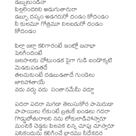
డబ్బులుండినా

పిల్లలెందరిని అడుగుతారురా

డబ్బూ దస్కం అడగరురో దండం కోదండం

నీ కులమూ గోత్రమూ నిలబడురో దండం 
కోదండం

పిల్లా జల్లా కలిగారంటే ఇంట్లో జనాభా 
పెరిగిందంటే

జలసాలకు చోటుండక పైగా గుడి బండొక్కటి 
మెడకుపడతదే

తలచుకుంటే దడబుడతాదే గుండెలు 
జారిపోతాయే

వదు వద్దు వదు  సంతానమేమీ వద్దూ

పదరా పదరా మగడా తెలుసుకోర పామరుడా

పాపాయిలు లేకుంటే బ్రతుకే బండలు గదరా 

గొడ్డుబోతురాలని నను లోకులాడిపోస్తారూ

మంచికి చెడ్డకు పిలవక చిన్న చూపు చూస్తారూ

పసికందును కలిగించే భారము నీదేకదర 
