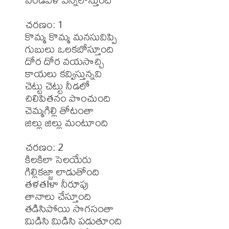
చరణం: 1

కొమ్మ కొమ్మ మనసువిప్పి

గుబులు ఒలకబోస్తూంది

దోర దోర వయసొచ్చి

కాయలు కవ్విస్తున్నవి

చెట్టు చెట్టు నీడలో

చిలిపితనం పొంచుంది

చెమ్మగిల్లి తోటంతా

జిల్లు జిల్లు మంటూంది 

చరణం: 2

కిలకిలా సెలయేరు

గిల్లికజ్జా లాడుతోంది 

తళతlళా నీరూపు 

తానాలు చేస్తూంది 

తడిసిపోయి సొగసంతా

మిడిసి మిడిసి పడుతూంది 
