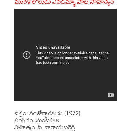
మురళీ లోలుడు ఎవడమ్మా పాట సాహిత్యం
చిత్రం: వంశోద్దారకుడు (1972)

సంగీతం: ఘంటసాల

సాహిత్యం: సి. నారాయణరెడ్డి
