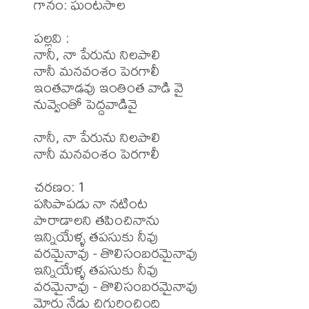
గానం: ఘంటసాల

పల్లవి :

నానీ, నా పేరును నిలపాలి 

నానీ మనవంశం పెరగాలీ 

ఇంతవాడవు ఇంతింత వాడి వై  

నువ్వెంతో పెద్దవాడివై 

నానీ, నా పేరును నిలపాలి 

నానీ మనవంశం పెరగాలీ 

చరణం: 1

పసిపాపడు నా నటింట

పారాడాలని తపించినాను

ఇన్నియేళ్ళ తపసుకు నీవు 

వరమైనావు - తొలిసంబరమైనావు

ఇన్నియేళ్ళ తపసుకు నీవు 

వరమైనావు - తొలిసంబరమైనావు

మోరు నేడు చిగురించింది
