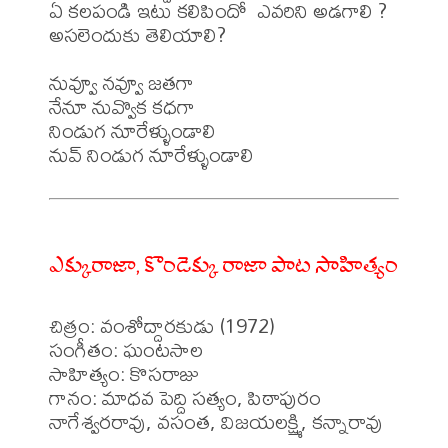
ఏ కలపండి ఇటు కలిపిందో  ఎవరిని అడగాలి ?

అసలెందుకు తెలియాలి?

నువ్వూ నవ్వూ జతగా

నేనూ నువ్వొక కధగా

నిండుగ నూరేళ్ళుండాలి 

ఎక్కురాజా, కొండెక్కు రాజా పాట సాహిత్యం
చిత్రం: వంశోద్దారకుడు (1972)

సంగీతం: ఘంటసాల

సాహిత్యం: కొసరాజు

గానం: మాధవ పెద్ది సత్యం, పిఠాపురం 
నాగేశ్వరరావు, వసంత, విజయలక్ష్మి, కన్నారావు
