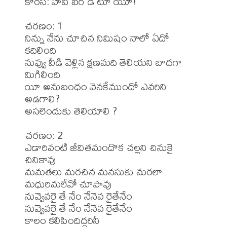
కోరస్: హాపీ బర్ డే టూ యూ!

చరణం: 1

నిన్ను నేను చూచిన నిమిషం నాలో ఏదో 
కదిలింది

నువ్వు వీడి వెళ్లిన క్షణమది తెలియని బాధగా 
మిగిలింది

యీ అనుబంధం వెనకేముందో ఎవరిని 
అడగాలి?

అసలెందుకు తెలియాలి ?

చరణం: 2

ఎడారివంటి జీవితమందొక చల్లని చినుకై 
చినికావు

మమతలు మరచిన మనసుకు మరలా 

మధురిమలేవో చూపావు

నువ్వెవరై తే నేం నేనెవ రైతేనేం 

నువ్వెవరై తే నేం నేనెవ రైతేనేం 

కాలం కలిపిందిద్దరినీ 
