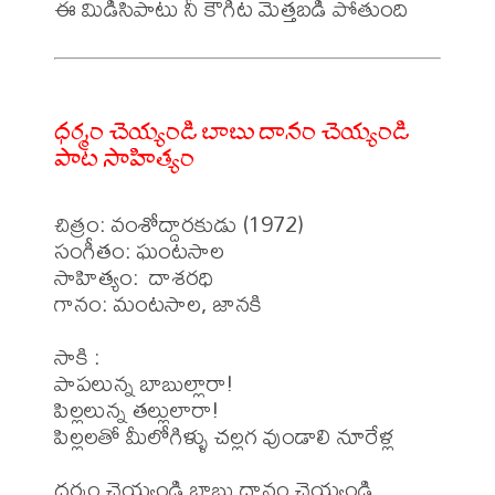
ధర్మం చెయ్యండి బాబు దానం చెయ్యండి
పాట సాహిత్యం
చిత్రం: వంశోద్దారకుడు (1972)

సంగీతం: ఘంటసాల

సాహిత్యం:  దాశరధి

గానం: మంటసాల, జానకి

సాకి : 

పాపలున్న బాబుల్లారా!

పిల్లలున్న తల్లులారా!

పిల్లలతో మీలోగిళ్ళు చల్లగ వుండాలి నూరేళ్ల 

ధర్మం చెయ్యండి బాబు దానం చెయ్యండి 
