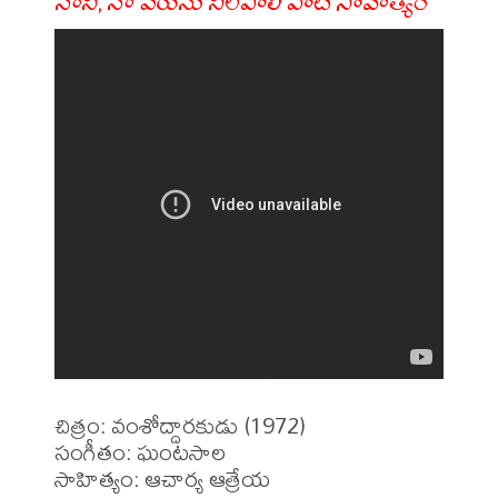
నానీ, నా పేరును నిలపాలి పాట సాహిత్యం
చిత్రం: వంశోద్దారకుడు (1972)

సంగీతం: ఘంటసాల

సాహిత్యం: ఆచార్య ఆత్రేయ
