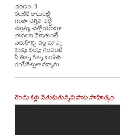
చరణం: 3

కంటికి కాటుకెట్టి

గంపా నెత్తిన పెట్టి

చల్లమ్మ చల్లోయంటూ

ఈదంట వెళుతుంటే

ఎదురొచ్చి చల్ల చూస్తా

దింపు దింపు గంపంటే

నీ తిక్కా గిక్కా దింపేసి

రెండు కళ్లు వెతుకుతున్నవి పాట సాహిత్యం