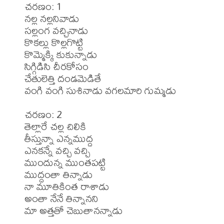
చరణం: 1

నల్ల నల్లనివాడు

సల్లంగ వచ్చినాడు

కొకల్లు కొల్లగొట్టి

కొమ్మెక్కి కుకున్నాడు

సిగ్గిడిసి చీరకోసం

చేతులెత్తి దండమెడితే

వంగి వంగి సుశినాడు వగలమారి గుమ్మడు

చరణం: 2

తెల్లారే చల్ల చిలికి

తీస్తున్నా ఎన్నముద్ద

ఎనకన్నే వచ్చి వచ్చి

ముందున్న ముంతపట్టి

ముద్దంతా తిన్నాడు

నా మూతికింత రాశాడు

అంతా నేనే తిన్నానని 

మా అత్తతో చెబుతానన్నాడు
