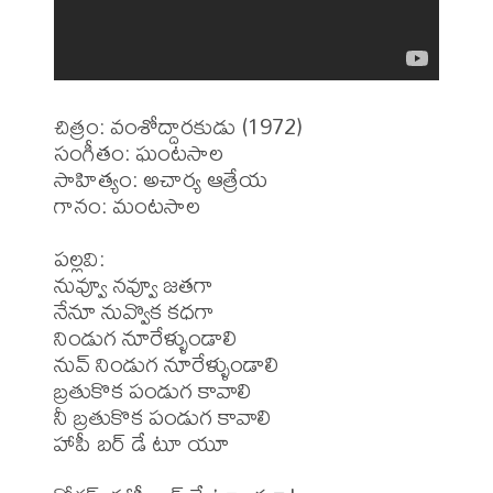
చిత్రం: వంశోద్దారకుడు (1972)

సంగీతం: ఘంటసాల

సాహిత్యం: అచార్య ఆత్రేయ

గానం: మంటసాల

పల్లవి:

నువ్వూ నవ్వూ జతగా

నేనూ నువ్వొక కధగా

నిండుగ నూరేళ్ళుండాలి 

నువ్ నిండుగ నూరేళ్ళుండాలి

బ్రతుకొక పండుగ కావాలి

నీ బ్రతుకొక పండుగ కావాలి 

హాపీ బర్ డే టూ యూ
