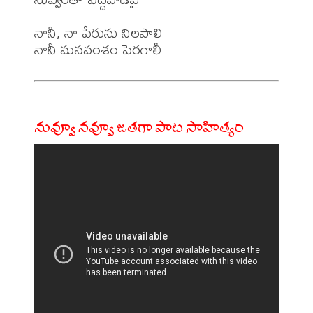
నానీ, నా పేరును నిలపాలి 

నువ్వూ నవ్వూ జతగా పాట సాహిత్యం