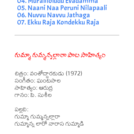
04. Muraliloludu Evadamma
05. Naani Naa Peruni Nilapaali
06. Nuvvu Navvu Jathaga
07. Ekku Raja Kondekku Raja
గుమ్మా గుమ్మన్నల్లారా పాట సాహిత్యం
చిత్రం: వంశోద్దారకుడు (1972)

సంగీతం: ఘంటసాల

సాహిత్యం: ఆరుద్ర

గానం: పి. సుశీల

పల్లవి:

గుమ్మా గుమ్మన్నల్లారా

గుమ్మాన్న లారో నారాస గుమ్మాడి
