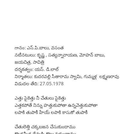
గానం: ఎస్.పి.బాలు, వసంత
నటీనటులు: కృష్ణ , సత్యన్నారాయణ, మోహన్ బాబు,
జయచిత్ర, సావిత్రి
దర్శకత్వం: యస్. డి.లాల్
నిర్మాతలు: కుదరవల్లి సీతారామ స్వామి, గుమ్మళ్ల లక్ష్మణరావు
విడుదల తేది: 27.05.1978
ఎత్తు పైకెత్తు నీ చేతులు పైకెత్తు
ఎత్తకపోతే నిన్ను హత్తుకుపోతా ఉన్నవెత్తుకుపోతా
లపాకి తుపాకీ హేయ్ లపాకి కాసుకో తుపాకీ
చేతులెత్తి చక్కబజన చేసుకుందాము
కొండమీద దేవుడ్ని కొలుచుకుందాము