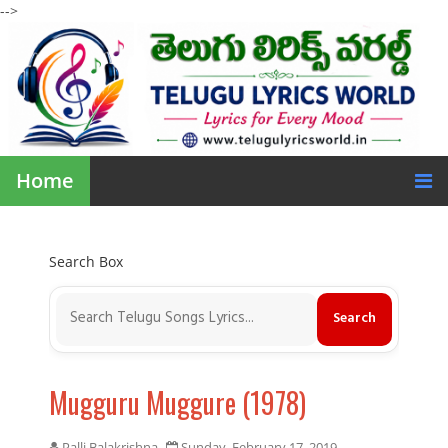
-->
Home
Search Box
Mugguru Muggure (1978)
Palli Balakrishna
Sunday, February 17, 2019