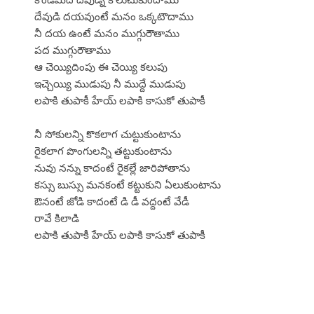
దేవుడి దయవుంటే మనం ఒక్కటౌదాము
నీ దయ ఉంటే మనం ముగ్గురౌతాము
పద ముగ్గురౌతాము
ఆ చెయ్యిదింపు ఈ చెయ్యి కలుపు
ఇచ్చెయ్యి ముడుపు నీ ముద్దే ముడుపు
లపాకి తుపాకీ హేయ్ లపాకి కాసుకో తుపాకీ
నీ సోకులన్ని కొకలాగ చుట్టుకుంటాను
రైకలాగ పొంగులన్ని తట్టుకుంటాను
నువు నన్ను కాదంటే రైకల్లే జారిపోతాను
కస్సు బుస్సు మనకంటే కట్టుకుని ఏలుకుంటాను
ఔనంటే జోడి కాదంటే డి డీ వద్దంటే వేడీ
రావే కిలాడి
లపాకి తుపాకీ హేయ్ లపాకి కాసుకో తుపాకీ