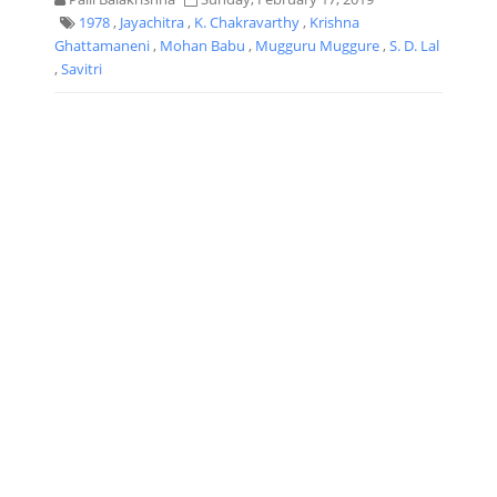
1978
,
Jayachitra
,
K. Chakravarthy
,
Krishna
Ghattamaneni
,
Mohan Babu
,
Mugguru Muggure
,
S. D. Lal
,
Savitri