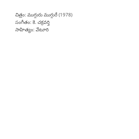
చిత్రం: ముగ్గురు ముగ్గురే (1978)
సంగీతం: కె. చక్రవర్తి
సాహిత్యం: వేటూరి