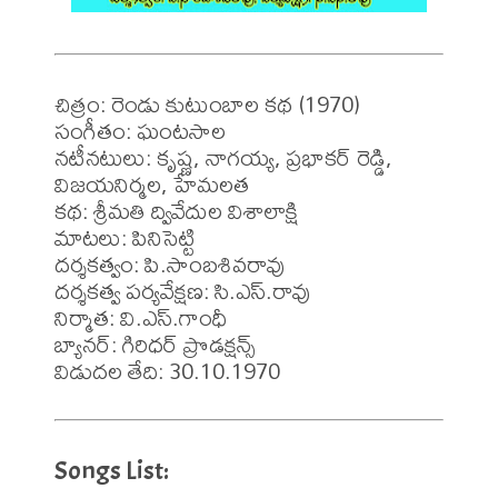
చిత్రం: రెండు కుటుంబాల కథ (1970)

సంగీతం: ఘంటసాల

నటీనటులు: కృష్ణ, నాగయ్య, ప్రభాకర్ రెడ్డి, 
విజయనిర్మల, హేమలత

కథ: శ్రీమతి ద్వివేదుల విశాలాక్షి

మాటలు: పినిసెట్టి

దర్శకత్వం: పి.సాంబశివరావు

దర్శకత్వ పర్యవేక్షణ: సి.ఎస్.రావు

నిర్మాత: వి.ఎస్.గాంధీ

బ్యానర్: గిరిధర్ ప్రొడక్షన్స్

విడుదల తేది: 30.10.1970