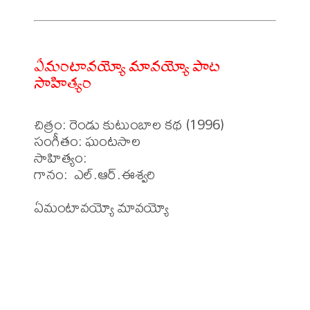
ఏమంటావయ్యో మావయ్యో పాట
సాహిత్యం
చిత్రం: రెండు కుటుంబాల కథ (1996)

సంగీతం: ఘంటసాల

సాహిత్యం: 

గానం:  ఎల్.ఆర్.ఈశ్వరి 

ఏమంటావయ్యో మావయ్యో 
