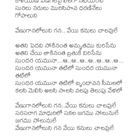
కాళీయుణి పడగలపై లీలగా నటియించి

సురలు నరులు మురిసిపొవ ధరణినేలు 
గోపాలుని

వేణుగానలోలుని గన.. వేయి కనులు చాలవులే

అతని పెదవి సోకినంత అమృతము కురిసేను

అతని చేయి తాకినంత బ్రతుకే విరిసేను

సుందర యమునా...ఆ..ఆ..ఆ..ఆ..ఆ..ఆ..ఆ...

సుందర యమునా తటిలో సుందర యమునా 
తటిలో

సుందర యమునా తటిలో బృందావన సీమలలో

కలసి మెలిసి అలసి సొలసి వలపు తెలుపు వేళలో

వేణుగానలోలుని గన..వేయి కనులు చాలవులే

సరసరాగ మాధురిలో సకల జగము సోలునులే

జగము సోలునులే

వేణుగానలోలుని గన వేయి కనులు చాలవులే 
