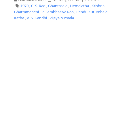
1970
,
C. S. Rao
,
Ghantasala
,
Hemalatha
,
Krishna
Ghattamaneni
,
P. Sambhasiva Rao
,
Rendu Kutumbala
Katha
,
V. S. Gandhi
,
Vijaya Nirmala