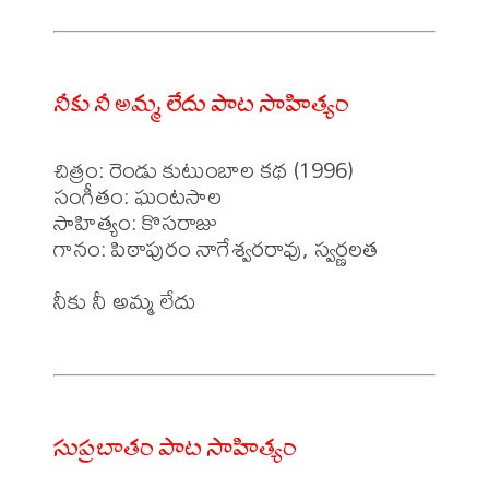
నీకు నీ అమ్మ లేదు పాట సాహిత్యం
చిత్రం: రెండు కుటుంబాల కథ (1996)

సంగీతం: ఘంటసాల

సాహిత్యం: కొసరాజు 

గానం: పిఠాపురం నాగేశ్వరరావు, స్వర్ణలత 

నీకు నీ అమ్మ లేదు

సుప్రబాతం పాట సాహిత్యం