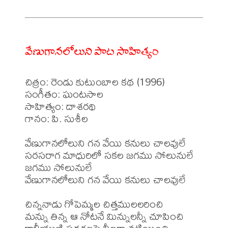
వేణుగానలోలుని పాట సాహిత్యం
చిత్రం: రెండు కుటుంబాల కథ (1996)

సంగీతం: ఘంటసాల

సాహిత్యం: దాశరథి

గానం: పి. సుశీల

వేణుగానలోలుని గన వేయి కనులు చాలవులే

సరసరాగ మాధురిలో సకల జగము సోలునులే

జగము సోలునులే

వేణుగానలోలుని గన వేయి కనులు చాలవులే

చిన్ననాడు గోపెమ్మల చిత్తములలరించి

మన్ను తిన్న ఆ నోటనే మిన్నులన్నీ చూపించి
