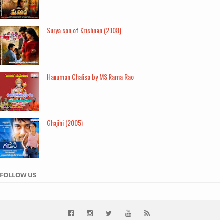
Surya son of Krishnan (2008)
Hanuman Chalisa by MS Rama Rao
Ghajini (2005)
FOLLOW US