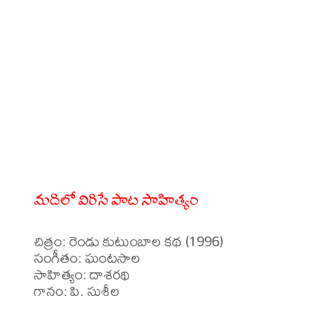
మదిలో విరిసే పాట సాహిత్యం
చిత్రం: రెండు కుటుంబాల కథ (1996)

సంగీతం: ఘంటసాల

సాహిత్యం: దాశరథి

గానం: పి. సుశీల
