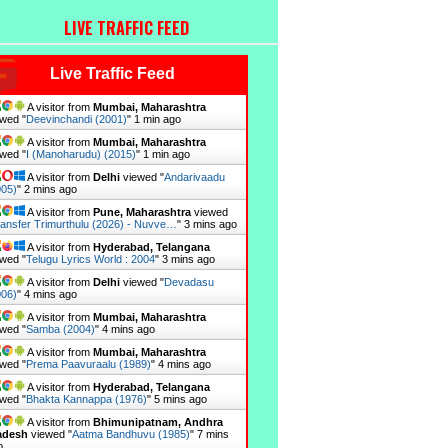
LIVE TRAFFIC FEED
Live Traffic Feed
A visitor from
Mumbai, Maharashtra
wed "
Deevinchandi (2001)
"
1 min ago
A visitor from
Mumbai, Maharashtra
wed "
I (Manoharudu) (2015)
"
1 min ago
A visitor from
Delhi
viewed "
Andarivaadu
005)
"
2 mins ago
A visitor from
Pune, Maharashtra
viewed
ansfer Trimurthulu (2026) - Nuvve…
"
3 mins ago
A visitor from
Hyderabad, Telangana
wed "
Telugu Lyrics World : 2004
"
4 mins ago
A visitor from
Delhi
viewed "
Devadasu
006)
"
4 mins ago
A visitor from
Mumbai, Maharashtra
wed "
Samba (2004)
"
4 mins ago
A visitor from
Mumbai, Maharashtra
wed "
Prema Paavuraalu (1989)
"
4 mins ago
A visitor from
Hyderabad, Telangana
wed "
Bhakta Kannappa (1976)
"
5 mins ago
A visitor from
Bhimunipatnam, Andhra
adesh
viewed "
Aatma Bandhuvu (1985)
"
7 mins
o