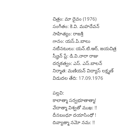
చిత్రం: మా దైవం (1976)
సంగీతం: కె.వి. మహదేవన్
సాహిత్యం: రాజశ్రీ
గానం: యస్.పి.బాలు
నటీనటులు: యన్.టి.ఆర్, జయచిత్ర
స్క్రీన్ ప్లే: డి.వి.నారా రాజు
దర్శకత్వం: ఎస్. ఎస్.బాలన్
నిర్మాత: మణియన్ విద్యాస్ లక్ష్మణ్
విడుదల తేది: 17.09.1976
పల్లవి:
కాలాత్మా సర్వభూతాత్మా!
వేదాత్మా విశ్వతో ముఖ: !!
దీనబంధూ దయాసింధో !
దివ్యాత్మా నమో నమ: !!