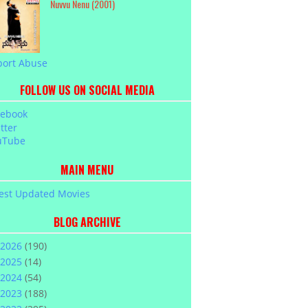
Nuvvu Nenu (2001)
port Abuse
FOLLOW US ON SOCIAL MEDIA
cebook
tter
uTube
MAIN MENU
est Updated Movies
BLOG ARCHIVE
2026
(190)
2025
(14)
2024
(54)
2023
(188)