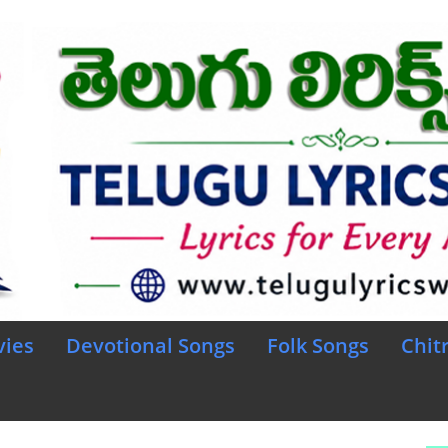
vies
Devotional Songs
Folk Songs
Chit