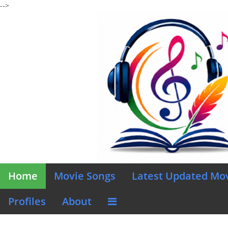
-->
Home
Movie Songs
Latest Updated Mo
Profiles
About