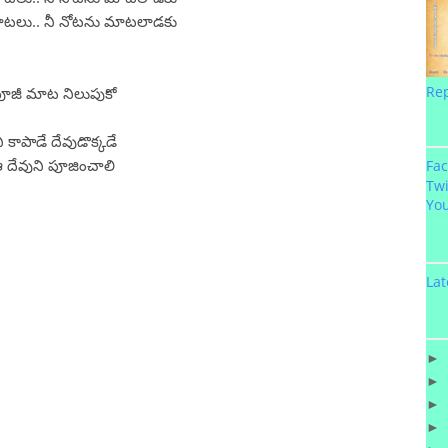
మాటలు.. నీ నోటను మాటలాడకు
Re
బాపూజీ మాట నిలుపుకో
కాపాడే దేవుడొక్కడే
దేవుని పూజించాలి
Fa
Twi
Yo
Lat
►
►
►
►