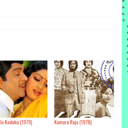
►
►
►
▼
la Koduku (1979)
Kumara Raja (1978)