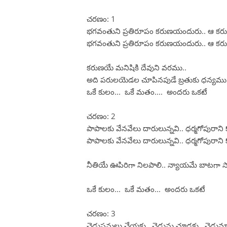
చరణం: 1
భగవంతుని ప్రతిరూపం కరుణయందురు.. ఆ క
భగవంతుని ప్రతిరూపం కరుణయందురు.. ఆ క
కరుణయే మనిషికి దేవుని వరము..
అది పరులయెడల చూపినపుడే బ్రతుకు ధన్యము
ఒకే కులం... ఒకే మతం.... అందరు ఒకటే
చరణం: 2
పాపాలకు వేనవేలు దారులున్నవి.. ధర్మగోపురాని క
పాపాలకు వేనవేలు దారులున్నవి.. ధర్మగోపురాని క
నీతియే ఊపిరిగా నిలపాలి.. న్యాయమే బాటగా స
ఒకే కులం... ఒకే మతం... అందరు ఒకటే
చరణం: 3
చెడుపనులు చేయకు.. చెడును చూడకు.. చెడు