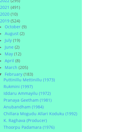
2022
(295)
2021
(491)
2020
(10)
2019
(524)
October
(9)
►
August
(2)
►
July
(19)
►
June
(2)
►
May
(12)
►
April
(8)
►
March
(205)
►
February
(183)
▼
Puttinillu Mettinillu (1973)
Rukmini (1997)
Iddaru Ammayilu (1972)
Pranaya Geetham (1981)
Anubandham (1984)
Chillara Mogudu Allari Koduku (1992)
K. Raghava (Producer)
Thoorpu Padamara (1976)