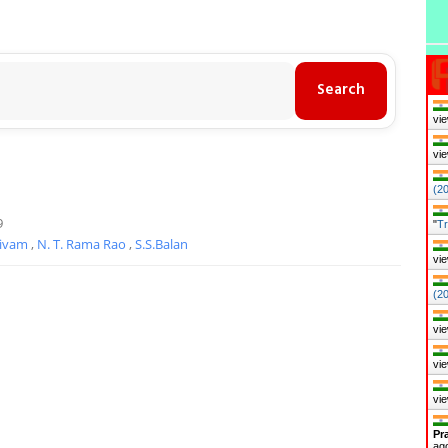
vie
vie
(2
9
"
Tr
ivam
,
N. T. Rama Rao
,
S.S.Balan
vie
(2
vie
vie
vie
Pr
ag