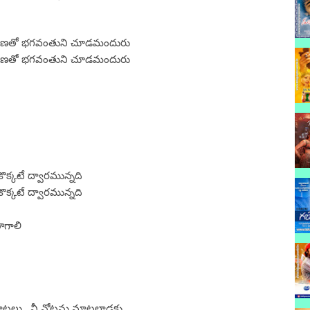
రుణతో భగవంతుని చూడమందురు
రుణతో భగవంతుని చూడమందురు
ొక్కటే ద్వారమున్నది
ొక్కటే ద్వారమున్నది
ాగాలి
మాటలు.. నీ నోటను మాటలాడకు