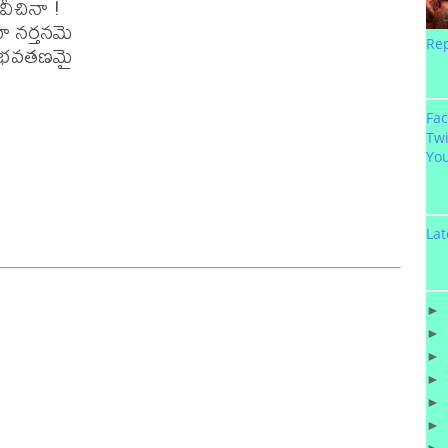
వీచినా !

ా నర్తనమె

Re
 భవతణమై

Fa
Twi
Yo
Lat
►
►
►
►
►
►