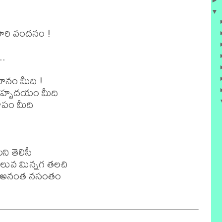
►
▼
సారి వందనం !

.

నం మీది !

ి హృదయం మీది

ం మీది 

ి తెలిసీ

లువ మిన్నగ తలచి

చు అనంత నసంతం
