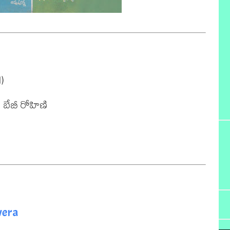


బేబీ రోహిణి

vera