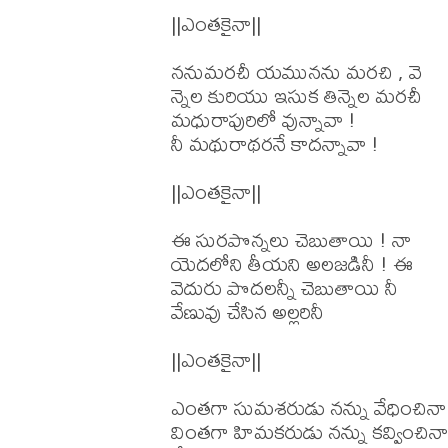
||ఎంతకైనా||

ననుమరచీ యమునను మరచి , వె

న్నెల కురియు ఇసుక తిన్నెల మరచీ

మధురాపురిలో వున్నావా !

నీ మథురాథరనే కాదన్నావా !

||ఎంతకైనా||

ఈ సురపొన్నలు చెబుతాయి ! నా

యెదలోని తీయని అలజడినీ ! ఈ

వెదురు పొదలన్నీ చెబుతాయి నీ

వేణువు చేసిన అల్లరినీ

||ఎంతకైనా||

ఎంతగా సుమశరుడు నన్ను వేధించినా

వింతగా హిమకరుడు నన్ను కవ్వించినా
