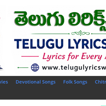
vies
Devotional Songs
Folk Songs
Chit