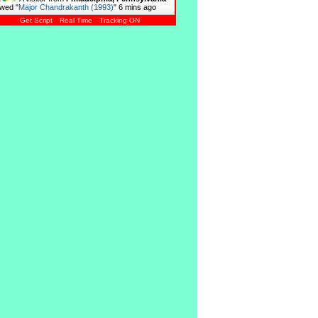
wed "
Major Chandrakanth (1993)
"
6 mins ago
Get Script
Real Time
Tracking ON