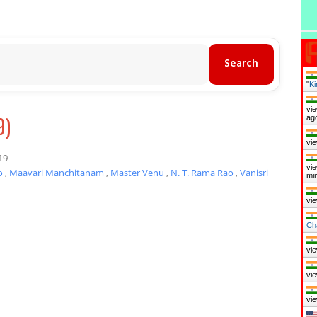
"
Ki
vie
9)
ag
vie
19
vie
ao
,
Maavari Manchitanam
,
Master Venu
,
N. T. Rama Rao
,
Vanisri
mi
vie
Ch
vie
vie
vie