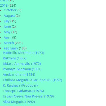
2019
(524)
October
(9)
►
August
(2)
►
July
(19)
►
June
(2)
►
May
(12)
►
April
(8)
►
March
(205)
►
February
(183)
▼
Puttinillu Mettinillu (1973)
Rukmini (1997)
Iddaru Ammayilu (1972)
Pranaya Geetham (1981)
Anubandham (1984)
Chillara Mogudu Allari Koduku (1992)
K. Raghava (Producer)
Thoorpu Padamara (1976)
Urvasi Neeve Naa Preyasi (1979)
Akka Mogudu (1992)