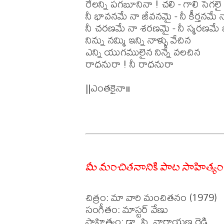
రేలన్ని పగబూనినా ! చలి - గాలి సెగలై 
నీ భావనమే నా జీవనమై - నీ కీర్తనమే న
నీ చరణమే నా శరణమై - నీ స్మరణమే
నిన్ను నమ్మి ఇన్ని నాళ్ళు వేచిన

ఎన్ని యుగములైన నిన్నే వలచిన

రాధనురా ! నీ రాధనురా 

||ఎంతకైనా॥

మీ మంచితనానికి పాట సాహిత్యం
చిత్రం: మా వారి మంచితనం (1979)

సంగీతం: మాస్టర్ వేణు

సాహిత్యం: డా. సి. నారాయణ రెడ్డి
