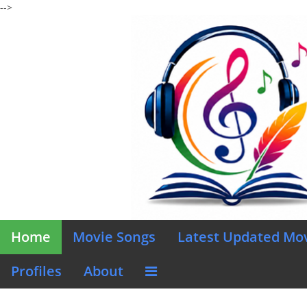
-->
Home
Movie Songs
Latest Updated Mo
Profiles
About