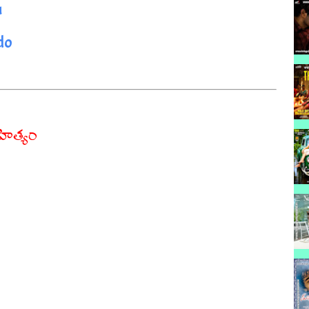
u
do
హిత్యం