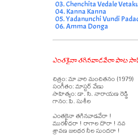
03. Chenchita Vedale Vetak
04. Kanna Kanna
05. Yadanunchi Vundi Pada
06. Amma Donga
ఎంతకైనా తగినవాడవేరా పాట సా
చిత్రం: మా వారి మంచితనం (1979)

సంగీతం: మాస్టర్ వేణు

సాహిత్యం: డా. సి. నారాయణ రెడ్డి

గానం: పి. సుశీల

ఎంతకైనా తగినవాడవేరా !

మురళీధరా ! రాగాల దొరా ! నవ

శ్రావణ జలథర నీల సుందరా !
