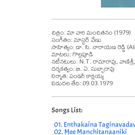
చిత్రం: మా వారి మంచితనం (1979)

సంగీతం: మాస్టర్ వేణు

సాహిత్యం: డా. సి. నారాయణ రెడ్డి (All)
మాటలు: గొల్లపూడి

నటీనటులు: N.T. రామారావు, వాణిశ్రీ, 
దర్శకత్వం: బి. ఏ. సుబ్బారావు

నిర్మాత: పండరీ కాక్షయ్య

విడుదల తేది: 09.03.1979
01. Enthakaina Taginavada
02. Mee Manchitanaaniki