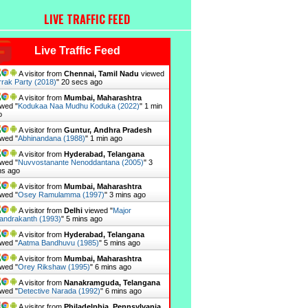
LIVE TRAFFIC FEED
Live Traffic Feed
A visitor from
Chennai, Tamil Nadu
viewed
rrak Party (2018)
"
21 secs ago
A visitor from
Mumbai, Maharashtra
wed "
Kodukaa Naa Mudhu Koduka (2022)
"
1 min
o
A visitor from
Guntur, Andhra Pradesh
wed "
Abhinandana (1988)
"
1 min ago
A visitor from
Hyderabad, Telangana
wed "
Nuvvostanante Nenoddantana (2005)
"
3
ns ago
A visitor from
Mumbai, Maharashtra
wed "
Osey Ramulamma (1997)
"
3 mins ago
A visitor from
Delhi
viewed "
Major
andrakanth (1993)
"
5 mins ago
A visitor from
Hyderabad, Telangana
wed "
Aatma Bandhuvu (1985)
"
5 mins ago
A visitor from
Mumbai, Maharashtra
wed "
Orey Rikshaw (1995)
"
6 mins ago
A visitor from
Nanakramguda, Telangana
wed "
Detective Narada (1992)
"
6 mins ago
A visitor from
Philadelphia, Pennsylvania