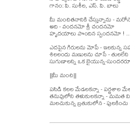
గానం: పి. సుశీల, ఎస్. పి. బాలు

మీ మంచితనానికి చేస్తున్నాను - మరో
అది - వందనమో శ్రీ చందనమో

హృదయాలు పొందిన స్పందనమో ! ...
ఎదపైన గిరులను మోపే - ఇలకున్న సహ
శిలలందు మణులను చూసే - తులలేన
సుగుణాలన్ని ఒక బైయున్న-సుందరరూప
||మీ మంచి||

పసిడి కలల మేడలకన్నా - పర్ణశాల మేలన
తనువులోని తళుకులకన్నా - మమత వి
మలచుకున్న బ్రతుకులోన - పులకిం