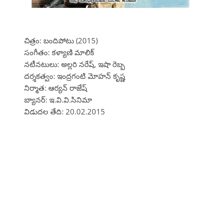
చిత్రం: బందిపోటు (2015)
సంగీతం: కళ్యాణి మాలిక్
నటీనటులు: అల్లరి నరేష్, ఇషా రెబ్బ
దర్శకత్వం: ఇంద్రగంటి మోహన్ కృష్ణ
నిర్మాత: ఆర్యన్ రాజేష్
బ్యానర్: ఇ.వి.వి.సినిమా
విడుదల తేది: 20.02.2015