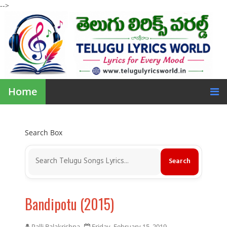
-->
Home
Search Box
Bandipotu (2015)
Palli Balakrishna
Friday, February 15, 2019