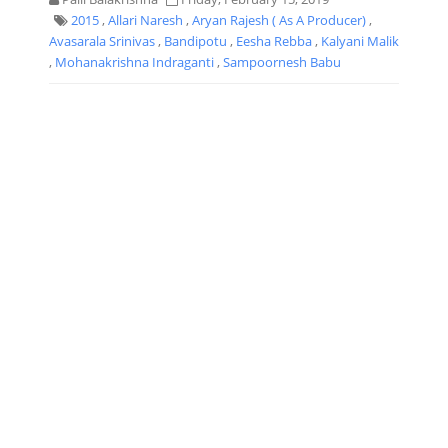
2015
,
Allari Naresh
,
Aryan Rajesh ( As A Producer)
,
Avasarala Srinivas
,
Bandipotu
,
Eesha Rebba
,
Kalyani Malik
,
Mohanakrishna Indraganti
,
Sampoornesh Babu