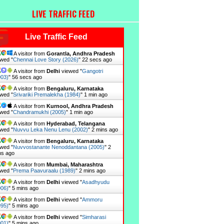
LIVE TRAFFIC FEED
Live Traffic Feed
A visitor from
Gorantla, Andhra Pradesh
wed "
Chennai Love Story (2026)
"
23 secs ago
A visitor from
Delhi
viewed "
Gangotri
003)
"
57 secs ago
A visitor from
Bengaluru, Karnataka
wed "
Srivariki Premalekha (1984)
"
1 min ago
A visitor from
Kurnool, Andhra Pradesh
wed "
Chandramukhi (2005)
"
2 mins ago
A visitor from
Hyderabad, Telangana
wed "
Nuvvu Leka Nenu Lenu (2002)
"
2 mins ago
A visitor from
Bengaluru, Karnataka
wed "
Nuvvostanante Nenoddantana (2005)
"
2
ns ago
A visitor from
Mumbai, Maharashtra
wed "
Prema Paavuraalu (1989)
"
2 mins ago
A visitor from
Delhi
viewed "
Asadhyudu
006)
"
5 mins ago
A visitor from
Delhi
viewed "
Ammoru
995)
"
5 mins ago
A visitor from
Delhi
viewed "
Simharasi
001)
"
5 mins ago