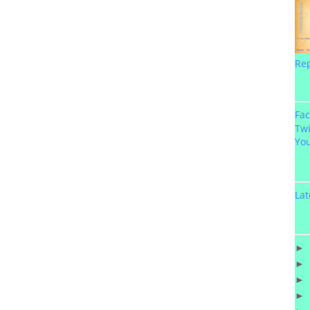
Re
Fa
Twi
Yo
Lat
►
►
►
►