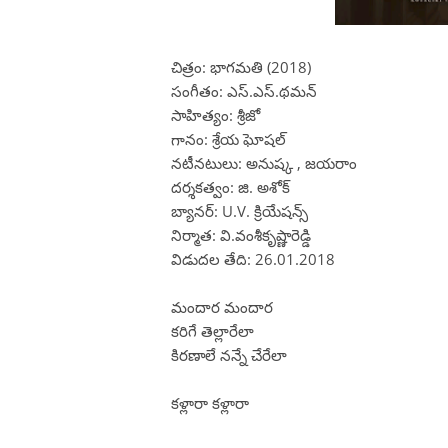
చిత్రం: భాగమతి (2018)
సంగీతం: ఎస్.ఎస్.థమన్
సాహిత్యం: శ్రీజో
గానం: శ్రేయ ఘోషల్
నటీనటులు: అనుష్క , జయరాం
దర్శకత్వం: జి. అశోక్
బ్యానర్: U.V. క్రియేషన్స్
నిర్మాత: వి.వంశీకృష్ణారెడ్డి
విడుదల తేది: 26.01.2018
మందార మందార
కరిగే తెల్లారేలా
కిరణాలే నన్నే చేరేలా
కళ్లారా కళ్లారా