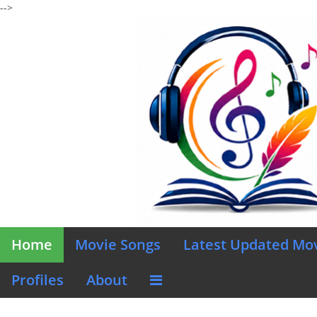
-->
Home
Movie Songs
Latest Updated Mo
Profiles
About