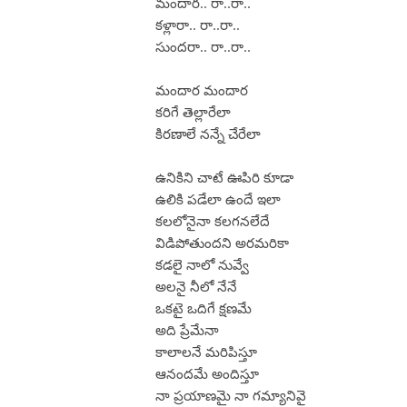
మందార.. రా..రా..
కళ్లారా.. రా..రా..
సుందరా.. రా..రా..
మందార మందార
కరిగే తెల్లారేలా
కిరణాలే నన్నే చేరేలా
ఉనికిని చాటే ఊపిరి కూడా
ఉలికి పడేలా ఉందే ఇలా
కలలోనైనా కలగనలేదే
విడిపోతుందని అరమరికా
కడలై నాలో నువ్వే
అలనై నీలో నేనే
ఒకటై ఒదిగే క్షణమే
అది ప్రేమేనా
కాలాలనే మరిపిస్తూ
ఆనందమే అందిస్తూ
నా ప్రయాణమై నా గమ్యానివై