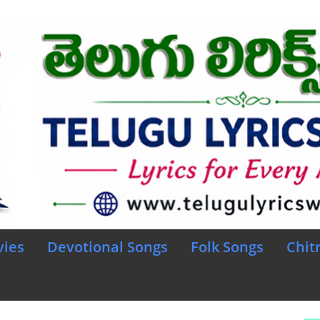
vies
Devotional Songs
Folk Songs
Chit