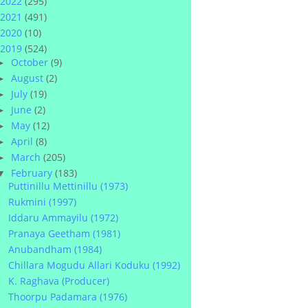
2022
(295)
2021
(491)
2020
(10)
2019
(524)
October
(9)
►
August
(2)
►
July
(19)
►
June
(2)
►
May
(12)
►
April
(8)
►
March
(205)
►
February
(183)
▼
Puttinillu Mettinillu (1973)
Rukmini (1997)
Iddaru Ammayilu (1972)
Pranaya Geetham (1981)
Anubandham (1984)
Chillara Mogudu Allari Koduku (1992)
K. Raghava (Producer)
Thoorpu Padamara (1976)