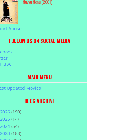
Nuvvu Nenu (2001)
port Abuse
FOLLOW US ON SOCIAL MEDIA
cebook
tter
uTube
MAIN MENU
est Updated Movies
BLOG ARCHIVE
2026
(190)
2025
(14)
2024
(54)
2023
(188)