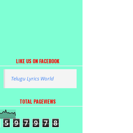
LIKE US ON FACEBOOK
Telugu Lyrics World
TOTAL PAGEVIEWS
5
9
7
9
7
8