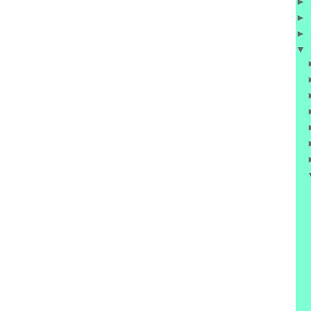
►
►
►
▼