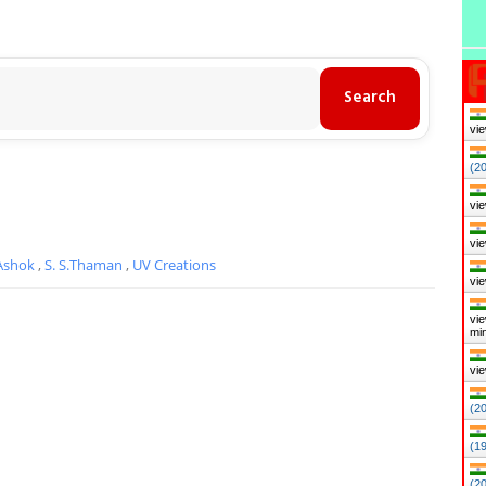
vie
(2
vie
vie
 Ashok
,
S. S.Thaman
,
UV Creations
vie
vie
mi
vie
(2
(1
(2