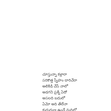
చూస్తున్నా కళ్లారా
సరికొత్త స్నేహం దారిచేరా
అలికిడి చేసే నాలో
అడగని ప్రశ్నే ఏదో
అసలది బదులో
ఏమో అది తేలేనా
కుదురుగా ఉండే మదిలో