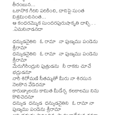
తీరంబున... 

ఒకానొక గిరిని పరికించి, దానిపై సుంత 
విశ్రమించినంత... 

ఆ కంధరమ్మొక సుందరపురుషాకృతి దాల్చి . . 
.ఏమనినాడనదా

ధన్యుడనైతిని  ఓ రామా  నా పుణ్యము పండెను 
శ్రీరామా

ధన్యుడనైతిని  ఓ రామా  నా పుణ్యము పండెను 
శ్రీరామా

మేరుగిరీంద్రుని పుత్రుడను  నీ రాకకు చూచే 
భద్రుడనూ

నారీ శిరోమణి సీతమ్మతో మీరు నా శిరసున 
నెలకొన వేడెదనూ

కారుణ్యాలయ కామిత మీడేర్చ కలకాలము నిను 
కొలిచెదనూ

ధన్యుడ  ధన్యుడ  ధన్యుడనైతిని  ఓ రామా నా 
పుణ్యము పండెను శ్రీరామా
