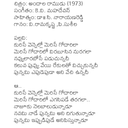
చిత్రం: అందాల రాముడు (1973)

సంగీతం: కె.వి. మహదేవన్

సాహిత్యం: డా॥ సి. నారాయణరెడ్డి

గానం: వి.రామకృష్ణ ,పి.సుశీల 

పల్లవి:

కురిసే వెన్నెల్లో మెరిసే గోదారిలా

మెరిసే గోదారిలో విరబూసిన నురగలా

నవ్వులారబోసే పడుచున్నదీ

కలువ పువ్వు వేయి రేకులతో విచ్చుకున్నదీ

పున్నమి ఎపుడెపుడా అని వేచి ఉన్నదీ

ఆ..

కురిసే వెన్నెల్లో మెరిసే గోదారిలా

మెరిసే గోదారిలో ఎగసిపడే తరగలా..

నాజూకు నెలబాలుడున్నాడూ

నవమి నాడే పున్నమి అని దిగుతున్నాడూ

పున్నమి ఇప్పుడిపుడే అనిపిస్తున్నాడూ
