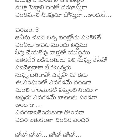
మళ్లా పెట్టాలి ఇంకో దరఖాస్తురా 

ఎండమావి నీకెపుడూ దోస్తురా ..అందుకే...  

చరణం: 3

బిఏను చదివి చిన్న బంట్రోతు పనికెళితే 

ఎంఏలు అచట ముందు సిద్ధము 

నీవు చేయలేవు వాళ్లతో యుద్ధము 

బతకలేక బడిపంతులు పని నువ్వు చేసేవో 

పదినెల్లదాకా జీతమివ్వరు 

నువ్వు బతికావో చచ్చేవో చూడరు 

ఈ సంఘంలో ఎదగడమే దండగా 

మంచి కాలమొకటి వస్తుంది నిండుగా 

అపుడు ఎదగడమే బాలలకు పండగా 

అందాకా... 

ఎదగడానికెందుకురా తొందరా 

ఎదర బతుకంతా చిందర వందర 

జోజో జోజో... జోజో జోజో... 
