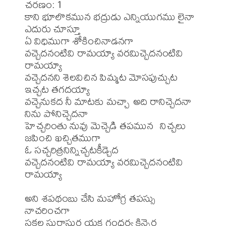
చరణం: 1

కాని భూలొకమున భద్రుడు ఎన్నియుగము లైనా 
ఎదురు చూస్తూ

ఏ విధిముగా శోకించినాడనగా

వచ్చెదనంటివి రామయ్యా వరమిచ్చెదనంటివి 
రామయ్యా

వచ్చెదనని శెలవిచిన పిమ్మట మోసపుచ్చుట 
ఇచ్చట తగదయ్యా

వచ్చెనుకద నీ మాటకు మచ్చా అది రానిచ్చెదనా 
నిను పోనిచ్చెదనా

హెచ్చరింతు నువు మెచ్చెడి తపమున  నిచ్చలు 
జపించి ఖచ్చితముగా

ఓ సచ్చరిత్రనిన్నిచ్చటకీడ్చెద 

వచ్చెదనంటివి రామయ్యా వరమిచ్చెదనంటివి 
రామయ్యా

అని శపథంబు చేసి మహోగ్ర తపస్సు 
నాచరించగా

సకల సురాసుర యక్ష గంధర్వ కిన్నెర 