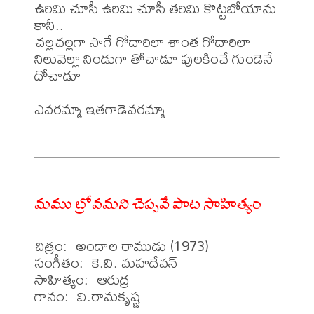
ఉరిమి చూసీ ఉరిమి చూసీ తరిమి కొట్టబోయాను

కానీ..

చల్లచల్లగా సాగే గోదారిలా శాంత గోదారిలా

నిలువెల్లా నిండుగా తోచాడూ పులకించే గుండెనే 
దోచాడూ

ఎవరమ్మా ఇతగాడెవరమ్మా

మము బ్రోవమని చెప్పవే పాట సాహిత్యం
చిత్రం:  అందాల రాముడు (1973)

సంగీతం:  కె.వి. మహదేవన్

సాహిత్యం:  ఆరుద్ర

గానం:  వి.రామకృష్ణ
