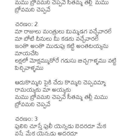
మము బ్రోవమని చెప్పవే సీతమ్మ తల్లీ మము 
బ్రోవమని చెప్పవే

చరణం: 2

మా రాజులు మంత్రులు మిమ్మడగ వచ్చేవారలే

మా బోటి దీనులు మీ కడకు వచ్చేవారలే

ఇంతొ అంతొ ముడుపు కట్టి అంతటయ్యను 
మాయచేసి

లక్షలో మోక్షమ్ముకోరే గడుసు బిచ్చగాళ్ళము వట్టి 
పిచ్చివాళ్ళము

ఆదుకొమ్మని పైకి చేదు కొమ్మని చెప్పవమ్మా 
రామయ్యకు మా అయ్యకు

మము బ్రోవమని చెప్పవే సీతమ్మ తల్లీ మము 
బ్రోవమని చెప్పవే

చరణం: 3

పులిని చూస్తే పులీ యెన్నడు బెదరదూ మేక 
వస్తే మేక యెన్నడు అదరదూ
