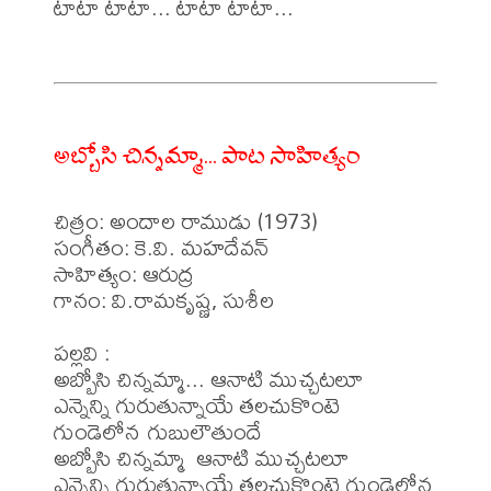
టాటా టాటా... టాటా టాటా...

అబ్బోసి చిన్నమ్మా... పాట సాహిత్యం
చిత్రం: అందాల రాముడు (1973)

సంగీతం: కె.వి. మహదేవన్

సాహిత్యం: ఆరుద్ర

గానం: వి.రామకృష్ణ, సుశీల 

పల్లవి :

అబ్బోసి చిన్నమ్మా... ఆనాటి ముచ్చటలూ

ఎన్నెన్ని గురుతున్నాయే తలచుకొంటె 
గుండెలోన గుబులౌతుందే 

అబ్బోసి చిన్నమ్మా  ఆనాటి ముచ్చటలూ

ఎన్నెన్ని గురుతున్నాయే తలచుకొంటె గుండెలోన 