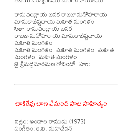
తదీయ సంస్మరణము మంగళదాయకము

రామచంద్రాయ జనక రాజజామనోహరాయ 
మామకాభీష్టదాయ మహిత మంగళం

సీతా రామచంద్రాయ జనక 
రాజజామనోహరాయ మామకాభీష్టదాయ 
మహిత మంగళం

మహిత మంగళం  మహిత మంగళం  మహిత 
మంగళం  మహిత మంగళం

జై శ్రీమద్రమారమణ గోవిందో  హరి:

చాకిరేవు బాణ ఏమంది పాట సాహిత్యం
చిత్రం: అందాల రాముడు (1973)

సంగీతం: కె.వి. మహదేవన్
