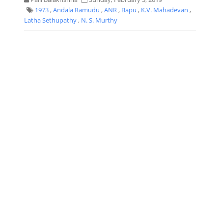
1973
,
Andala Ramudu
,
ANR
,
Bapu
,
K.V. Mahadevan
,
Latha Sethupathy
,
N. S. Murthy