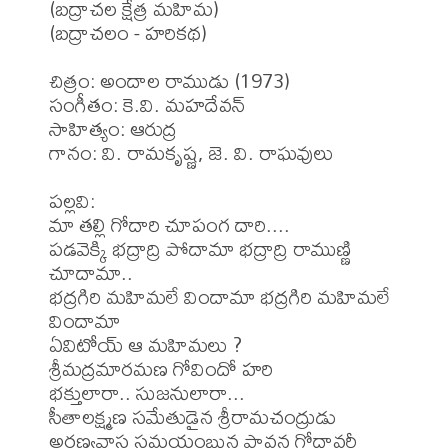
(బద్రాచల క్షేత్ర మహిమ)

(బద్రాచలం - హరికథ)

చిత్రం: అందాల రాముడు (1973)

సంగీతం: కె.వి. మహదేవన్

సాహిత్యం: ఆరుద్ర

గానం: వి. రామకృష్ణ, జె. వి. రాఘవులు

పల్లవి:

మా తల్లి గోదారి చూపంగ దారి....

పడవెక్కి భద్రాద్రి పోదామా భద్రాద్రి రాముణ్ణి 
చూదామా.. 

భద్రగిరి మహిమలే విందామా భద్రగిరి మహిమలే 
విందామా

ఏవిటోయ్ ఆ మహిమలు ?

శ్రీమద్రమారమణ గోవిందో హరి

భక్తులారా.. సుజనులారా... 

సీతాలక్ష్మణ సమేతుడైన శ్రీరామచంద్రుడు

అరణ్యవాస సమయంబున పావన గోదావరీ 