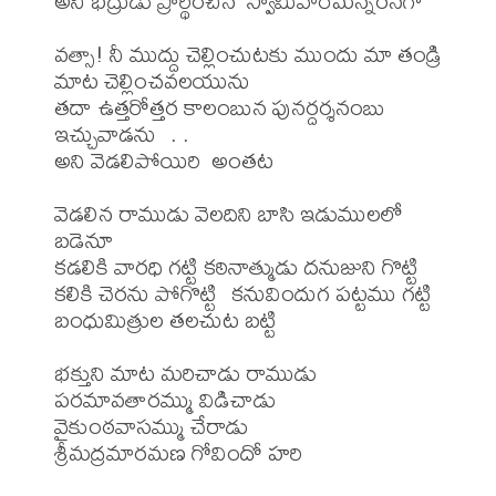
అని భద్రుడు ప్రార్థించిన  స్వామివారేమన్నరనగా 

వత్సా! నీ ముద్దు చెల్లించుటకు ముందు మా తండ్రి 
మాట చెల్లించవలయును

తదా ఉత్తరోత్తర కాలంబున పునర్దర్శనంబు 
ఇచ్చువాడను  . . 

అని వెడలిపోయిరి  అంతట

వెడలిన రాముడు వెలదిని బాసి ఇడుములలో 
బడెనూ

కడలికి వారధి గట్టి కఠినాత్ముడు దనుజుని గొట్టి

కలికి చెరను పోగొట్టి  కనువిందుగ పట్టము గట్టి

బంధుమిత్రుల తలచుట బట్టి

భక్తుని మాట మరిచాడు రాముడు 
పరమావతారమ్ము విడిచాడు

వైకుంఠవాసమ్ము చేరాడు 

శ్రీమద్రమారమణ గోవిందో హరి
