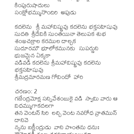
కింపురుషాదులు

సంక్షోభమ్మునొందిరి  అపుడు

కదలెను  శ్రీ మహావిష్ణువు కదలెను భక్తసహిషువు

సుదతి శ్రీదేవికి సుంతయినా తెలుపక శుభ 
శంఖచక్రాల కరముల దాల్చక

సుదూరమౌ భూలోకమునకు  సుపర్ణుని 
భుజమైన ఏక్కకా

వడివడి కదలెను శ్రీమహావిష్ణువు కదలెను 
భక్తసహిషువు 

శ్రీమద్రమారమణ గోవిందో  హారి

చరణం: 2

గజేంద్రమోక్ష సన్నివేశంబుకై వడి  స్వామి వారు ఆ 
విధమ్ముగాకదలగా

తన వెంటన్ సిరి  లచ్చి వెంట నవరోధ వ్రాతమున్  
దానివె

న్కను బక్షీంద్రుడు  వాని పొంతను ధనుః 