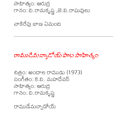
సాహిత్యం: ఆరుద్ర

గానం: వి.రామకృష్ణ ,జె.వి.రాఘవులు 

రాముడేమన్నాడోయ్ పాట సాహిత్యం
చిత్రం: అందాల రాముడు (1973)

సంగీతం: కె.వి. మహదేవన్

సాహిత్యం: ఆరుద్ర

గానం: వి.రామకృష్ణ 

రాముడేమన్నాడోయ్
