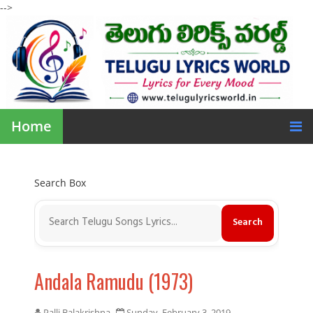
-->
Home
Search Box
Andala Ramudu (1973)
Palli Balakrishna
Sunday, February 3, 2019