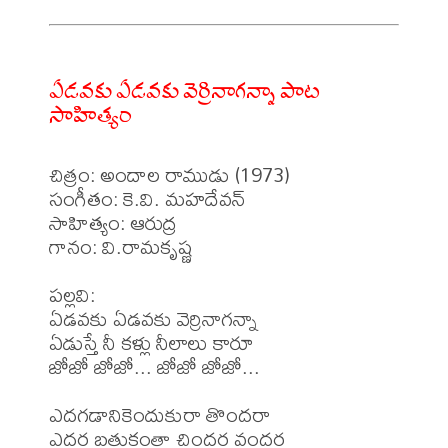
ఏడవకు ఏడవకు వెర్రినాగన్నా పాట
సాహిత్యం
చిత్రం: అందాల రాముడు (1973) 

సంగీతం: కె.వి. మహదేవన్ 

సాహిత్యం: ఆరుద్ర 

గానం: వి.రామకృష్ణ 

పల్లవి: 

ఏడవకు ఏడవకు వెర్రినాగన్నా

ఏడుస్తే నీ కళ్లు నీలాలు కారూ

జోజో జోజో... జోజో జోజో...

ఎదగడానికెందుకురా తొందరా 

ఎదర బతుకంతా చిందర వందర 
