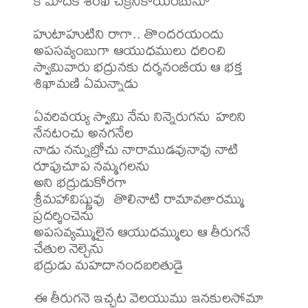
కౌమోదకీ శంఖ చక్రనికాయంబునూ

హుటాహుటిని రాగా.. తొందరయందు 
అపసవ్యంబుగా ఆయుధములు ధరించి 

స్వామివారు భద్రునకు దర్శనంబీయ ఆ భక్త 
శిఖామణి ఏమన్నాడు

ఏవరివయ్య స్వామి నేను నిన్నెరుగను హరిని 
నేనటంచు అనగనేల

నాడు నన్నుబ్రోచు నారాముడవునావు నాటి 
రూపుచూప నమ్మగలను

అని భద్రుడుకోరగా 

శ్రీమహావిష్ణువు  తొలినాటి రామావతారమ్ము 
ప్రదర్శించెను

అపసవ్యమ్ములైన ఆయుధమ్ములు ఆ తీరుగనే 
చేతుల నెల్చెను 

భద్రుడు మహదానందబరితుడై

ఈ తీరుగనె ఇచ్చట వెలయుము ఇనకులసోమా 