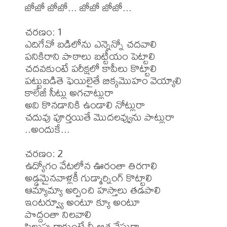
జోజో జోజో... జోజో జోజో... 

చరణం: 1

ఎదిగేవో బడిలోను ఎన్నెన్నో చదవాలి 

పనికిరాని పాఠాలు బట్టీయం పెట్టాలి 

చదవకుంటే పరీక్షలో కాపీలు కొట్టాలి 

పట్టుబడితె ఫెయిలైతే బిక్కమొహం వెయ్యాలి 

కాలేజీ సీట్లు అగచాట్లురా 

అవి కొనడానికి ఉండాలి నోట్లురా 

చదువు పూర్తయితే మొదలవ్వును పాట్లురా 
..అందుకే... 

చరణం: 2

ఉద్యోగం వేటలోన ఊరంతా తిరగాలి 

అడ్డమైనవాళ్లకీ గుడ్మార్నింగ్ కొట్టాలి 

ఆమ్యామ్యా అర్పించి హస్తాలు తడపాలి 

ఇంటర్వ్యూ అంటూ క్యూ అంటూ 

పొద్దంతా నిలవాలి 

పిలుపు రాకుంటే నీ ఆశ వేస్టురా 
