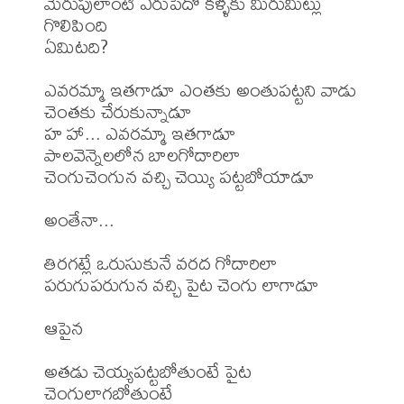
మెరుపులాంటి ఎరుపేదో కళ్ళకు మిరుమిట్లు 
గొలిపింది

ఏమిటది?

ఎవరమ్మా ఇతగాడూ ఎంతకు అంతుపట్టని వాడు

చెంతకు చేరుకున్నాడూ

హ హా... ఎవరమ్మా ఇతగాడూ

పాలవెన్నెలలోన బాలగోదారిలా

చెంగుచెంగున వచ్చి చెయ్యి పట్టబోయాడూ

అంతేనా...

తిరగట్లే ఒరుసుకునే వరద గోదారిలా

పరుగుపరుగున వచ్చి పైట చెంగు లాగాడూ

ఆపైన

అతడు చెయ్యపట్టబోతుంటే పైట 
చెంగులాగబోతుంటే
