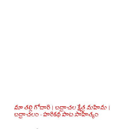
మా తల్లి గోదారి | బద్రాచల క్షేత్ర మహిమ |
బద్రాచలం - హరికథ పాట సాహిత్యం