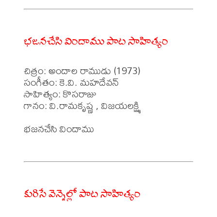
భజనచేసి విందాము పాట సాహిత్యం
చిత్రం: అందాల రాముడు (1973)

సంగీతం: కె.వి. మహదేవన్

సాహిత్యం: కొసరాజు

గానం: వి.రామకృష్ణ , విజయలక్ష్మి 

భజనచేసి విందాము 

కురిసే వెన్నెల్లో పాట సాహిత్యం