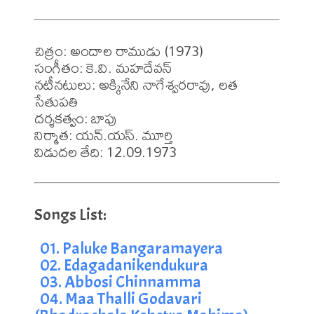
చిత్రం: అందాల రాముడు (1973)

సంగీతం: కె.వి. మహదేవన్

నటీనటులు: అక్కినేని నాగేశ్వరరావు, లత 
సేతుపతి 

దర్శకత్వం: బాపు

నిర్మాత: యన్.యస్. మూర్తి

విడుదల తేది: 12.09.1973
01. Paluke Bangaramayera
02. Edagadanikendukura
03. Abbosi Chinnamma
04. Maa Thalli Godavari 