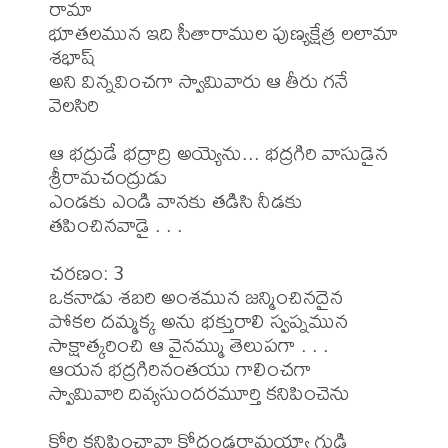
రామా

భూతలమున ఇది సీతారాముల పుణ్యక్షేత్ర లలామా  
శభాష్

అని విన్నవించగా స్వామివారు ఆ తీరు గనే 
వెలసిరి

ఆ భద్రుడే భద్రాద్రి అయ్యెను... భద్రగిరి వాసుడైన 
శ్రీరామచంద్రుడు

ఎండకు ఎండి వానకు తడిసి నీడకు 
తపించినవాడై . . .

చరణం: 3

ఒకనాడు శబరి అంశమున జన్మించినదైన

పోకల దమ్మక్క అను భక్తురాలి స్వప్నమున 
సాక్షాత్కరించి ఆ వైనమ్ము తెలుపగా . . .

ఆయన భద్రగిరినంతయు గాలించగా

స్వామివారి దివ్యసుందరమూర్తి కనిపించెను

కోరి కనిపించావా కోదండరామయ్యా గుడి 