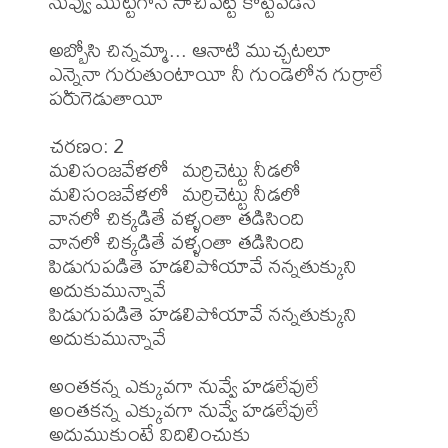
నువ్వు మొట్టగానే సాచిపెట్టి కొట్టేవడినే

అబ్బోసి చిన్నమ్మా... ఆనాటి ముచ్చటలూ

ఎన్నైనా గురుతుంటాయీ నీ గుండెలోన గుర్రాలే 
పరుగెడుతాయీ  

చరణం: 2

మలిసంజవేళలో  మర్రిచెట్టు నీడలో

మలిసంజవేళలో  మర్రిచెట్టు నీడలో

వానలో చిక్కడితే వళ్ళంతా తడిసింది

వానలో చిక్కడితే వళ్ళంతా తడిసింది

పిడుగుపడితె హడలిపోయావే నన్నతుక్కుని 
అదుకుమున్నావే

పిడుగుపడితె హడలిపోయావే నన్నతుక్కుని 
అదుకుమున్నావే 

అంతకన్న ఎక్కువగా నువ్వే హడలేవులే

అంతకన్న ఎక్కువగా నువ్వే హడలేవులే

అదుముకుంటే విదిలించుకు 