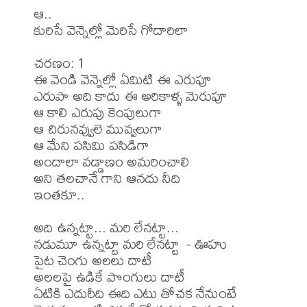
ఆ..

కురిసే వెన్నెల్లో మెరిసే గోదారిలా

చరణం: 1

ఈ వెండి వెన్నెల్లో ఏమిటి ఈ ఎరుపూ

ఎరుపా అది కాదు ఈ అరికాళ్ళ మెరుపూ

ఆ కాలి ఎరుపు కెంపులుగా

ఆ చిరునవ్వులె మువ్వలుగా

ఆ మేని పసిమి పసిడిగా

అందాలా వడ్డాణం అమరించాలి

అని తలచానే గాని ఆనదు నీది

ఇంతకూ..

అది ఉన్నట్టా... మరి లేనట్టా...

నడుమూ ఉన్నట్టా మరి లేనట్టా  - ఊహు

పైట చెంగు అలలు దాటీ

అలలపై ఉడికే పొంగులు దాటీ

ఏటికి ఎదురీది ఈది ఎటు తోచక నేనుంటే
