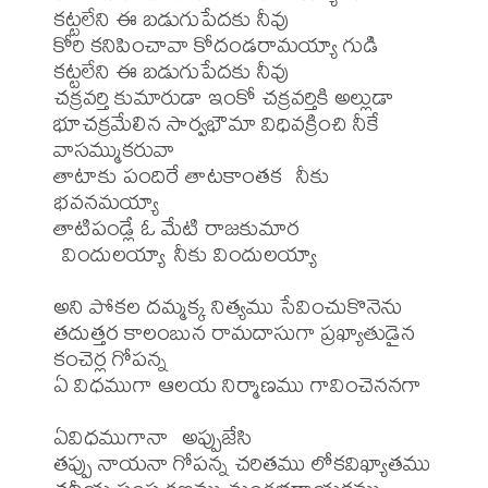
కట్టలేని ఈ బడుగుపేదకు నీవు

కోరి కనిపించావా కోదండరామయ్యా గుడి 
కట్టలేని ఈ బడుగుపేదకు నీవు

చక్రవర్తి కుమారుడా ఇంకో చక్రవర్తికి అల్లుడా

భూచక్రమేలిన సార్వభౌమా విధివక్రించి నీకే 
వాసమ్ముకరువా

తాటాకు పందిరే తాటకాంతక  నీకు 
భవనమయ్యా

తాటిపండ్లే ఓ మేటి రాజకుమార 
 విందులయ్యా నీకు విందులయ్యా

అని పోకల దమ్మక్క నిత్యము సేవించుకొనెను

తదుత్తర కాలంబున రామదాసుగా ప్రఖ్యాతుడైన 
కంచెర్ల గోపన్న

ఏ విధముగా ఆలయ నిర్మాణము గావించెననగా 
ఏవిధముగానా  అప్పుజేసి

తప్పు నాయనా గోపన్న చరితము లోకవిఖ్యాతము
