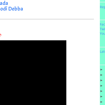
Kada
Re
odi Debba
Fa
Twi
ం
Yo
Lat
►
►
►
►
►
►
►