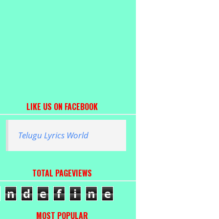
LIKE US ON FACEBOOK
Telugu Lyrics World
TOTAL PAGEVIEWS
n
d
e
f
i
n
e
MOST POPULAR