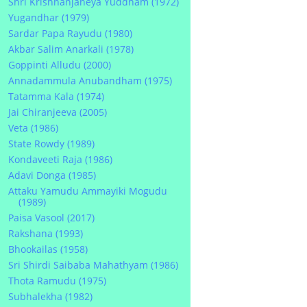
Shri Krishnanjaneya Yuddham (1972)
Yugandhar (1979)
Sardar Papa Rayudu (1980)
Akbar Salim Anarkali (1978)
Goppinti Alludu (2000)
Annadammula Anubandham (1975)
Tatamma Kala (1974)
Jai Chiranjeeva (2005)
Veta (1986)
State Rowdy (1989)
Kondaveeti Raja (1986)
Adavi Donga (1985)
Attaku Yamudu Ammayiki Mogudu
(1989)
Paisa Vasool (2017)
Rakshana (1993)
Bhookailas (1958)
Sri Shirdi Saibaba Mahathyam (1986)
Thota Ramudu (1975)
Subhalekha (1982)