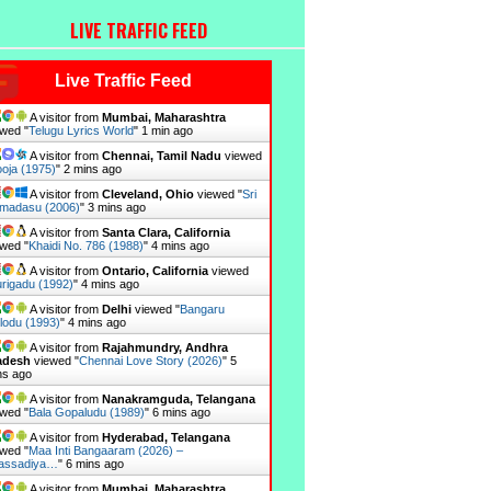
LIVE TRAFFIC FEED
Live Traffic Feed
A visitor from
Mumbai, Maharashtra
wed "
Telugu Lyrics World
"
1 min ago
A visitor from
Chennai, Tamil Nadu
viewed
oja (1975)
"
2 mins ago
A visitor from
Cleveland, Ohio
viewed "
Sri
madasu (2006)
"
3 mins ago
A visitor from
Santa Clara, California
wed "
Khaidi No. 786 (1988)
"
4 mins ago
A visitor from
Ontario, California
viewed
rigadu (1992)
"
4 mins ago
A visitor from
Delhi
viewed "
Bangaru
lodu (1993)
"
4 mins ago
A visitor from
Rajahmundry, Andhra
adesh
viewed "
Chennai Love Story (2026)
"
5
ns ago
A visitor from
Nanakramguda, Telangana
wed "
Bala Gopaludu (1989)
"
6 mins ago
A visitor from
Hyderabad, Telangana
wed "
Maa Inti Bangaaram (2026) –
assadiya…
"
6 mins ago
A visitor from
Mumbai, Maharashtra