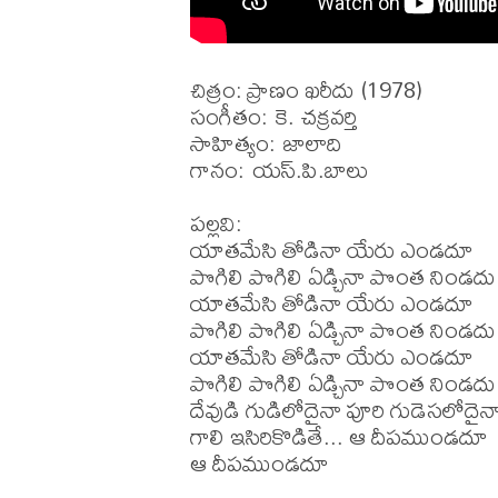
చిత్రం: ప్రాణం ఖరీదు (1978)

సంగీతం: కె. చక్రవర్తి

సాహిత్యం: జాలాది

గానం: యస్.పి.బాలు

పల్లవి:

యాతమేసి తోడినా యేరు ఎండదూ

పొగిలి పొగిలి ఏడ్చినా పొంత నిండదు 
యాతమేసి తోడినా యేరు ఎండదూ

పొగిలి పొగిలి ఏడ్చినా పొంత నిండదు

యాతమేసి తోడినా యేరు ఎండదూ

పొగిలి పొగిలి ఏడ్చినా పొంత నిండదు

దేవుడి గుడిలోదైనా పూరి గుడెసలోదైనా
గాలి ఇసిరికొడితే... ఆ దీపముండదూ

ఆ దీపముండదూ
