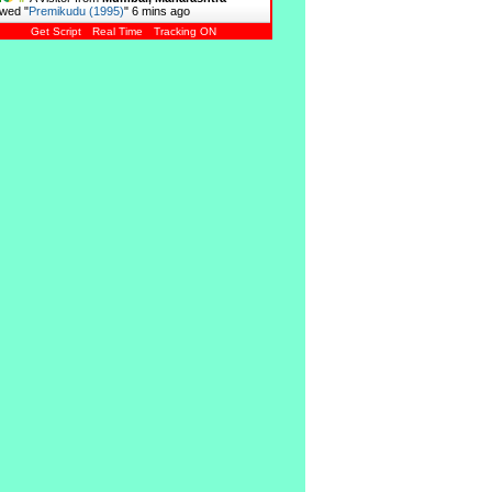
wed "
Premikudu (1995)
"
6 mins ago
Get Script
Real Time
Tracking ON