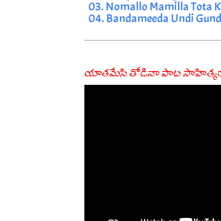
03. Nomallo Mamilla Tota 
04. Bandameeda Undi Gund
యాతమేసి తోడినా పాట సాహిత్య