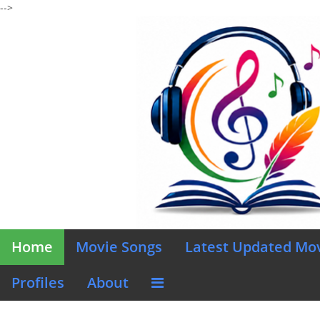
-->
Home
Movie Songs
Latest Updated Mo
Profiles
About