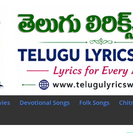
vies
Devotional Songs
Folk Songs
Chit