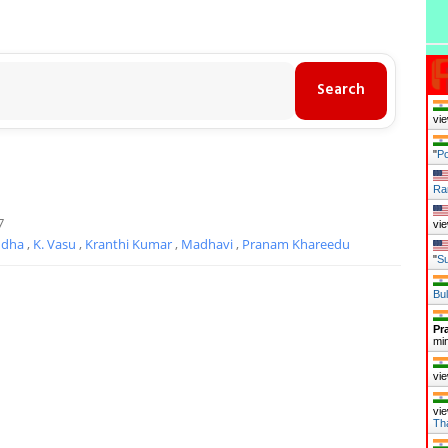
vie
"
Po
Ra
7
vie
udha
,
K. Vasu
,
Kranthi Kumar
,
Madhavi
,
Pranam Khareedu
"
Su
Bul
Pr
mi
vie
vie
Th