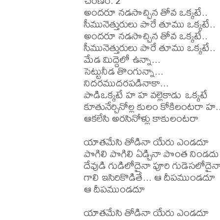
చరణం: 2

అందరూ నడసొచ్చిన తోవ ఒక్కటే..

సీమునెత్తురులు పారే తూము ఒక్కటే..

అందరూ నడసొచ్చిన తోవ ఒక్కటే..

సీమునెత్తురులు పారే తూము ఒక్కటే..

మేడ మిద్దెలో ఉన్నా...

సెట్టునీడ తొంగున్నా...

నిదరముదరపడినాకా...

పాడిఒక్కటే హ హ వల్లెకాడు ఒక్కటే

కూతునేర్చినోల్ల కులం కోకిలంటరా హ.
ఆకలేసి అరసినోళ్లు కాకులంటరా

యాతమేసి తోడినా యేరు ఎండదూ

పొగిలి పొగిలి ఏడ్చినా పొంత నిండదు

దేవుడి గుడిలోదైనా పూరి గుడెసలోదైనా
గాలి ఇసిరికొడితే... ఆ దీపముండదూ

ఆ దీపముండదూ

యాతమేసి తోడినా యేరు ఎండదూ
