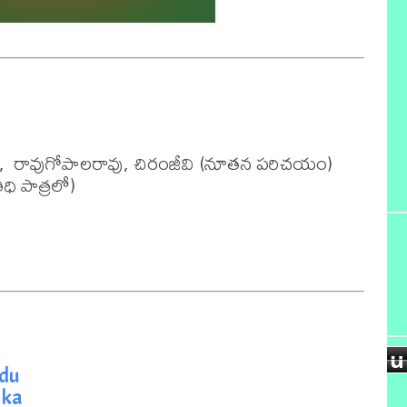
 రావుగోపాలరావు, చిరంజీవి (నూతన పరిచయం) 
 పాత్రలో)

u
adu
d
aka