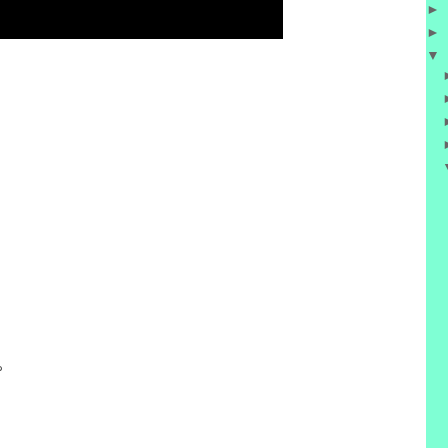
►
►
▼



