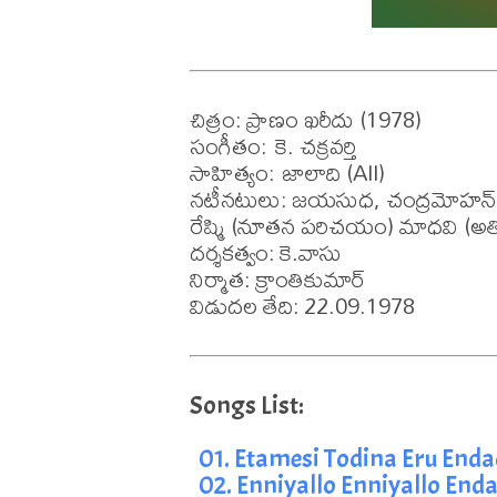
చిత్రం: ప్రాణం ఖరీదు (1978)

సంగీతం: కె. చక్రవర్తి

సాహిత్యం: జాలాది (All)

నటీనటులు: జయసుధ, చంద్రమోహన్, 
రేష్మి (నూతన పరిచయం) మాధవి (అతిధి
దర్శకత్వం: కె.వాసు

నిర్మాత: క్రాంతికుమార్

విడుదల తేది: 22.09.1978
01. Etamesi Todina Eru End
02. Enniyallo Enniyallo End