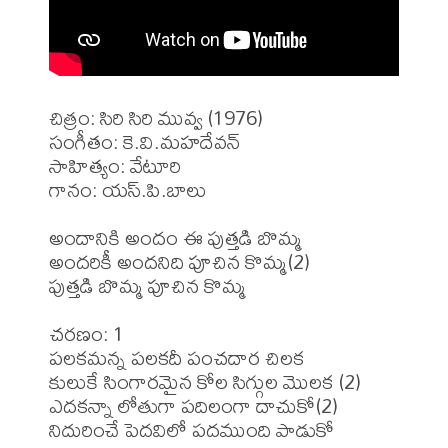
చిత్రం: సిరి సిరి మువ్వ (1976)

సంగీతం: కె.వి.మహదేవన్

సాహిత్యం: వేటూరి

గానం: యస్.పి.బాలు

అందానికి అందం ఈ పుత్తడి బొమ్మ 

అందరికీ అందనిది పూచిన కొమ్మ(2) 

పుత్తడి బొమ్మ పూచిన కొమ్మ 

చరణం: 1 

పలకమన్న పలకదీ పంచదార చిలక 

కులుకే సింగారమైన కోల సిగ్గుల మొలక (2) 

ఎదకన్నా లోతుగా పదిలంగా దాచుకో(2) 

నిదురించే పెదవిలో పదముంది పాడుకో 
