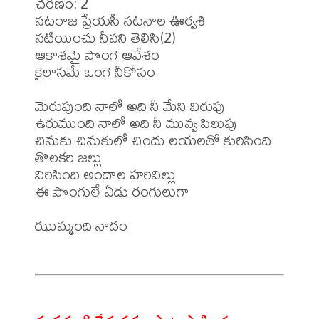
చరణం: 2 

నటరాజ ప్రేయసీ నటనాల ఊర్వశి 

నటియించు నీవని తెలిసి(2) 

ఆకాశమై పొంగె ఆవేశం 

కైలాసమే ఒంగె నీకోసం 

మెరుపుంది నాలో అది నీ మేని విరుపు 

ఉరుముంది నాలో అది నీ మువ్వ పిలుపు 

చినుకు చినుకులో చిందు లయలతో కురిసింది 
తొలకరి జల్లు 

విరిసింది అందాల హరివిల్లు 

ఈ పొంగులే ఏడు రంగులుగా 

ఝుమ్మంది నాదం
