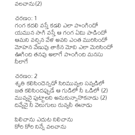
వలచాను(2) 

చరణం: 1 

గంగ కదలి వస్తే కడలి ఎలా పొంగిందో 

యమున సాగి వస్తే ఆ గంగ ఏమి పాడిందో 

ఆమని వచ్చిన వేళ అవని ఎంత మురిసిందో 

మోహన వేణువు తాకిన మోవి ఎలా మెరిసిందో 

ఊగింది తనవు అలాగే పొంగింది మనసు 
నీలాగే 

చరణం: 2 

శృతి కలిసిందెన్నడో సిరిమువ్వల సవ్వడిలో 

జత కలిసిందప్పుడే ఆ గుడిలో నీ ఒడిలో (2) 

మువ్వనై పుట్టాలని అనుకున్నానొకనాడు (2) 

దివ్వేనై నీ వెలుగులు రువ్వనీ ఈనాడు 

పిలిచాను ఎదుట నిలిచాను 

కోరి కోరి నిన్నే వలచాను 
