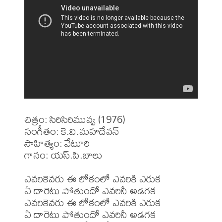
చిత్రం: సిరిసిరిమువ్వ (1976)

సంగీతం: కె.వి.మహదేవన్

సాహిత్యం: వేటూరి

గానం: యస్.పి.బాలు

ఎవరికెవరు ఈ లోకంలో ఎవరికి ఎరుక

ఏ దారెటు పోతుందో ఎవరినీ అడగక

ఎవరికెవరు ఈ లోకంలో ఎవరికి ఎరుక

ఏ దారెటు పోతుందో ఎవరినీ అడగక
