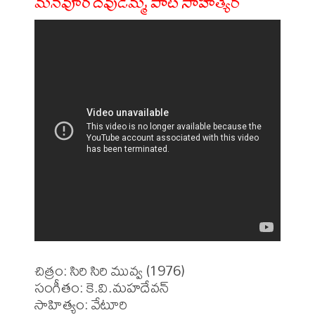
మనవూరి దేవుడమ్మ పాట సాహిత్యం
చిత్రం: సిరి సిరి మువ్వ (1976)

సంగీతం: కె.వి.మహదేవన్

సాహిత్యం: వేటూరి
