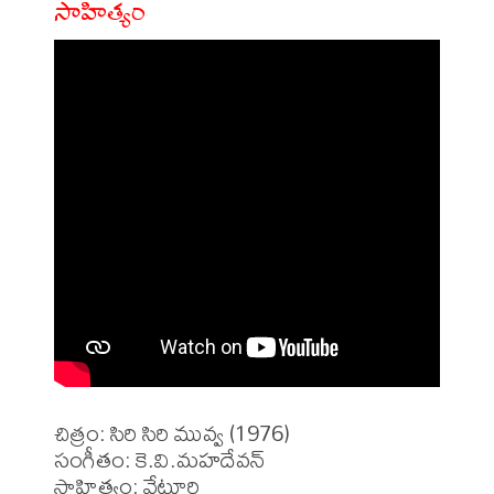
సాహిత్యం
చిత్రం: సిరి సిరి మువ్వ (1976)

సంగీతం: కె.వి.మహదేవన్

సాహిత్యం: వేటూరి
