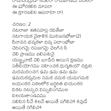
రామచంద్రుడా కదలిరా రామబాణమే వదలరా 

ఈ ఘోరకలిని మాపరా 

ఈ క్రూరబలిని ఆపరా(రా రా) 

చరణం: 2 

నటరాజా శతసహస్ర రవితేజా 

నటగాయక వైతాళిక మునిజనభోజా(2) 

దీనావన భవ్యకళా దివ్య పదాంభోజా 

చెరిసగమై రసజగమై చెలగిన నీ 

చెలి ప్రాణము బలిపశువై 

యజ్ఞ్యవాటి వెలి బూడిద అయిన క్షణము 

సతీవియోగము సహించక ధుర్మతియౌ దక్షుని 

మదమదంచగ ఢమ ఢమ ఢమ ఢమ 

ఢమరుకధ్వనుల నమక చమక యమగమక 

లయంకర సకలలోక జర్జరిత భయంకర 

వికట నటస్పద విస్పులింగముల 
విలయతాండవము 

సలిపిన నీవే శిలవే అయితే పగిలిపో శివుడే 
అయితే రగిలిపో 
