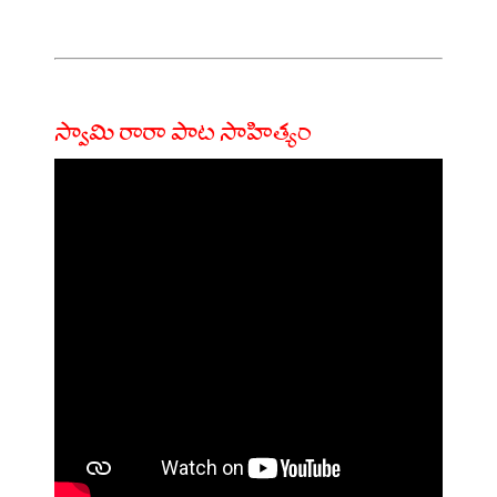
స్వామి రారా పాట సాహిత్యం