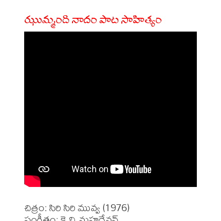
ఝుమ్మంది నాదం పాట సాహిత్యం
చిత్రం: సిరి సిరి మువ్వ (1976)

సంగీతం: కె.వి.మహదేవన్
