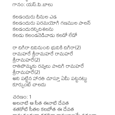
గానం: యస్.పి.బాలు

కలడందురు దీనుల ఎడ 

కలడందురు పరమయోగి గణముల పాలన్ 

కలడందురన్నిదిశలను 

కలడు కలండనెడివాడు కలడో లేడో 

రా దిగిరా దివినుంచి భువికి దిగిరా(2) 

రామహరే శ్రీరామహరే రామహరే 
శ్రీరామహరే(2) 

రాతిబొమ్మకు రవ్వలు పొదిగి రామహరే 
శ్రీరామహరే(2) 

అని పట్టిన హారతి చూస్తూ ఏమీ పట్టనట్టు 
కూర్చుంటే చాలదు

చరణం: 1 

అలనాటి ఆ సీత ఈనాటి దేవత 

శతకోటి సీతల కలబోత ఈ దేవత 
