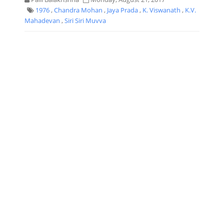
1976
,
Chandra Mohan
,
Jaya Prada
,
K. Viswanath
,
K.V.
Mahadevan
,
Siri Siri Muvva