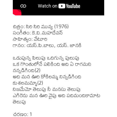
చిత్రం: సిరి సిరి మువ్వ (1976)

సంగీతం: కె.వి.మహదేవన్

సాహిత్యం: వేటూరి

గానం: యస్.పి.బాలు, యస్. జానకి

ఒడుపున్న పిలుపు ఒదిగున్న పులుపు 

ఒక గొంతులోనే పలికింది అది ఏ రాగమని 
నన్నడిగింది(2) 

అది మన ఊరి కోకిలమ్మ నిన్నడిగింది 
కుశలమమ్మా(2) 

నిజమేమో తెలుపు నీ మనసు తెలుపు 

ఎగిరెను మన ఊరి వైపు అది పదిమందికామాట 
తెలుపు 

చరణం: 1 
