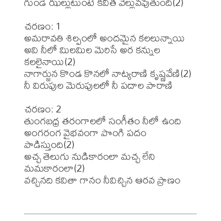
గుండె ఝల్లుటుంటే కవిత వెల్లువవుతుంది(2) 

చరణం: 1 

అమరావతి శిల్పంలో అందమైన కలలున్నాయి 

అవి నీలో మిలమిల మెరిసే అర కన్నుల 
కలలైనాయి(2) 

నాగార్జున కొండ కొనలో నాట్యరాణి కృష్ణవేణి(2) 

నీ విరుపుల మెరుపులలో నీ పదాల పారాణి 

చరణం: 2 

తుంగబధ్ర తరంగాలలో సంగీతం నీలో ఉంది 

అంగరంగ వైభవంగా పొంగి పదం 
పాడిస్తుంది(2) 

అచ్చ తెలుగు నుడికారంలా మచ్చ లేని 
మమకారంలా(2) 

వచ్చినది కవితా గానం నీవిచ్చిన ఆరవ ప్రాణం
