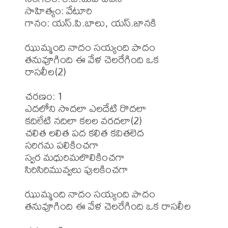
సాహిత్యం: వేటూరి

గానం: యస్.పి.బాలు, యస్.జానకి

ఝుమ్మంది నాదం సయ్యంది పాదం 

తనువూగింది ఈ వేళ చెలరేగింది ఒక 
రాసలీల(2) 

చరణం: 1 

ఎదలోని సొదలా ఎలదేటి రొదలా 

కదిలేటి నదిలా కలల వరదలా(2) 

చలిత లలిత పద కలిత కవితలెద 

సరిగమ పలికించగా 

స్వర మధురిమలొలికించగా 

సిరిసిరిమువ్వలు పులకించగా 

ఝుమ్మంది నాదం సయ్యంది పాదం 

తనువూగింది ఈ వేళ చెలరేగింది ఒక రాసలీల 
