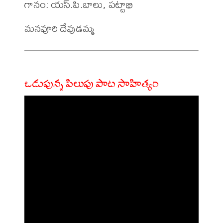
గానం: యస్.పి.బాలు, పట్టాభి 

ఒడుపున్న పిలుపు పాట సాహిత్యం