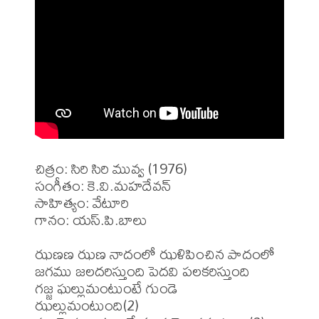
చిత్రం: సిరి సిరి మువ్వ (1976)

సంగీతం: కె.వి.మహదేవన్

సాహిత్యం: వేటూరి

గానం: యస్.పి.బాలు

ఝణణ ఝణ నాదంలో ఝళిపించిన పాదంలో 

జగము జలదరిస్తుంది పెదవి పలకరిస్తుంది 

గజ్జ ఘల్లుమంటుంటే గుండె 
ఝల్లుమంటుంది(2) 
