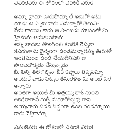
ఎవరికెవరు ఈ లోకంలో ఎవరికి ఎరుక

అమ్మా హైమా ఊరుకొమ్మా లే అదుగో అటు 
చూడు ఆ స్వామివారు ఏమన్నారో తెలుసా

నేను రాయిని కాదు ఆ సాంబడు రూపంలో మీ 
హైమను ఆదుకుంటాను 

అన్ని బాధలు తొలగించి కంటికి రెప్పలా 
కపడుతాను ధైర్యంగా ఉండమన్నారమ్మ ఊరుకో

ఇంతమంది ఉండి చేయలేనిపని ఆ 
సాంబడొక్కడు చేస్తున్నాడు 

మీ పిన్ని తిరిగొచ్చినా నీకీ కష్టాలు తప్పవమ్మా 

అందుకే వాడు పట్నం తీసుకెళతాను అంటే సరే 
అన్నాను 

అంతగా అయితే మీ అత్తయ్య కాశీ నుంచి 
తిరిగిరాగానే మళ్ళీ మనూరోద్దువు గాని 

అయ్యవారు పడవ సిద్దంగా ఉంది రండమ్మాయి 
గారు వెళ్లిరామ్మా

ఎవరికెవరు ఈ లోకంలో ఎవరికి ఎరుక
