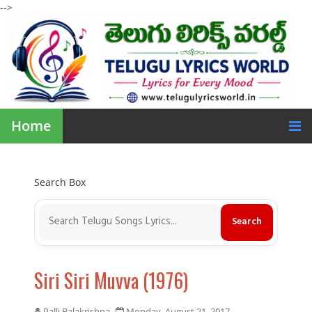
-->
Home
Search Box
Siri Siri Muvva (1976)
Palli Balakrishna
Monday, August 21, 2017