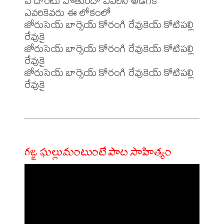
ఏ దారెటు పోతుందో ఎవరినీ అడగక

ఎవరికెవరు ఈ లోకంలో

జోరుసెయ్ బార్సెయ్ కోరంగి రేవుకెయ్ కోటిపల్లి 
రేవుకై

జోరుసెయ్ బార్సెయ్ కోరంగి రేవుకెయ్ కోటిపల్లి 
రేవుకై

జోరుసెయ్ బార్సెయ్ కోరంగి రేవుకెయ్ కోటిపల్లి 
రేవుకై

గజ్జ ఘల్లుమంటుంటే పాట సాహిత్యం