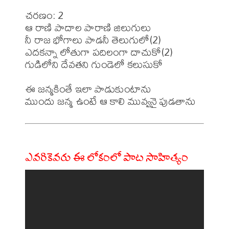
చరణం: 2 

ఆ రాణి పాదాల పారాణి జిలుగులు 

నీ రాజ భోగాలు పాడనీ తెలుగులో(2) 

ఎదకన్నా లోతుగా పదిలంగా దాచుకో(2) 

గుడిలోని దేవతని గుండెలో కలుసుకో 

ఈ జన్మకింతే ఇలా పాడుకుంటాను 

ఎవరికెవరు ఈ లోకంలో పాట సాహిత్యం