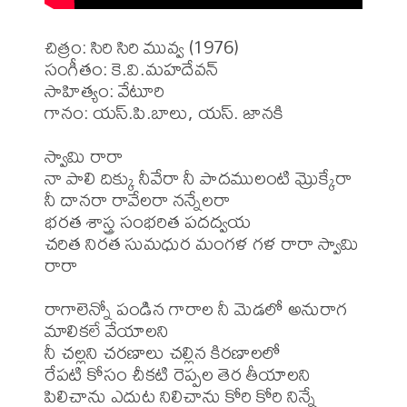
చిత్రం: సిరి సిరి మువ్వ (1976)

సంగీతం: కె.వి.మహదేవన్

సాహిత్యం: వేటూరి

గానం: యస్.పి.బాలు, యస్. జానకి

స్వామి రారా 

నా పాలి దిక్కు నీవేరా నీ పాదములంటి మ్రొక్కేరా 

నీ దానరా రావేలరా నన్నేలరా 

భరత శాస్త్ర సంభరిత పదద్వయ 

చరిత నిరత సుమధుర మంగళ గళ రారా స్వామి 
రారా 

రాగాలెన్నో పండిన గారాల నీ మెడలో అనురాగ 
మాలికలే వేయాలని 

నీ చల్లని చరణాలు చల్లిన కిరణాలలో 

రేపటి కోసం చీకటి రెప్పల తెర తీయాలని 

పిలిచాను ఎదుట నిలిచాను కోరి కోరి నిన్నే 