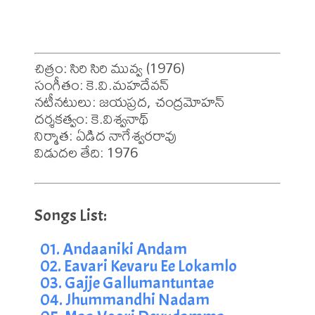
చిత్రం: సిరి సిరి మువ్వ (1976)

సంగీతం: కె.వి.మహదేవన్

నటీనటులు: జయప్రద, చంద్రమోహన్

దర్శకత్వం: కె.విశ్వనాథ్

నిర్మాత: ఏడిద నాగేశ్వరరావు

విడుదల తేది: 1976
01. Andaaniki Andam
02. Eavari Kevaru Ee Lokamlo
03. Gajje Gallumantuntae
04. Jhummandhi Nadam