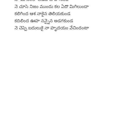
నె చూసె నిజం ముందు కల ఏదొ మిగిలుందా
కలిగింద ఆశ నాకైన తెలియకుండ
కదిలింద ఊహ నన్నైన అడగకుండ
నె చెప్పె బదులుకై నా హృదయం వేచిందంటా