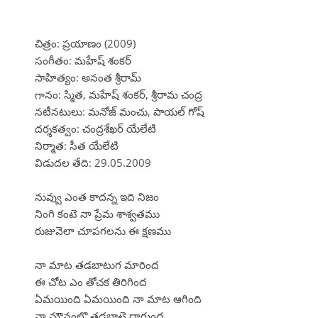
చిత్రం: ప్రయాణం (2009)
సంగీతం: మహేష్ శంకర్
సాహిత్యం: అనంత శ్రీరామ్
గానం: స్మిత, మహేష్ శంకర్, శ్రీరామ చంద్ర
నటీనటులు: మనోజ్ మంచు, పాయల్ గోష్
దర్శకత్వం: చంద్రశేఖర్ యేలేటి
నిర్మాత: సీత యేలేటి
విడుదల తేది: 29.05.2009
నువ్వు ఎంత కాదన్న ఇది నిజం
నింగి కంటె నా ప్రేమ శాశ్వతము
రుజువెలా చూపగలను ఈ క్షణము
నా మాట తడబాటుగ మారింద
ఈ చోట ఎం తోచక తిరిగింద
ఏమయింది ఏమయింది నా మాట ఆగింది
నా మౌనంలొ తడబాటె దాగుంద