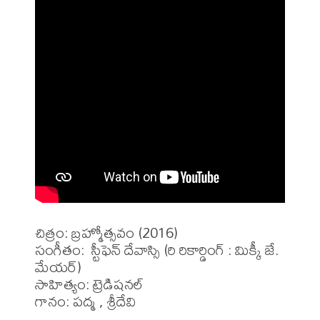
చిత్రం: బ్రహ్మోత్సవం (2016)

సంగీతం:  స్టీఫెన్ దేవాస్సి (రి రికార్డింగ్ : మిక్కీ జే. 
మేయర్)

సాహిత్యం: ట్రెడిషనల్

గానం: పద్మ , శ్రీదేవి
