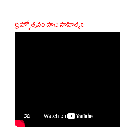
బ్రహ్మోత్సవం పాట సాహిత్యం