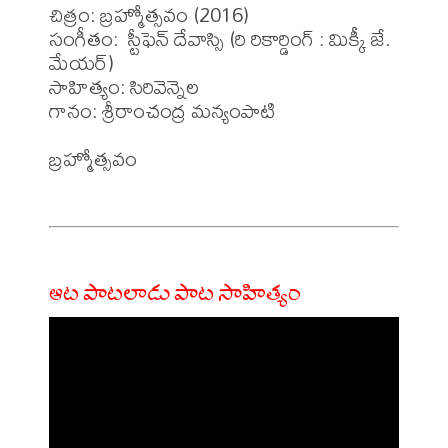
చిత్రం: బ్రహ్మోత్సవం (2016)

సంగీతం:  స్టీఫెన్ దేవాస్సి (రి రికార్డింగ్ : మిక్కీ జే. 
మేయర్)

సాహిత్యం: సిరివెన్నెల

గానం: శ్రీరాంచంద్ర మన్యంపాటి

బ్రహ్మోత్సవం 

ఆట పాటలాడు పాట సాహిత్యం