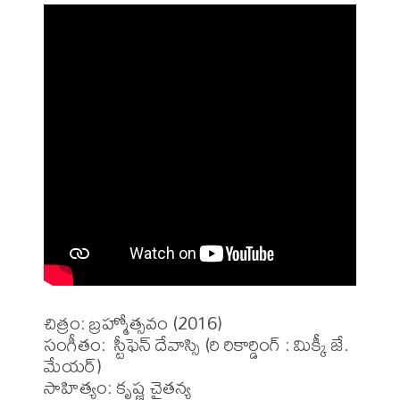
చిత్రం: బ్రహ్మోత్సవం (2016)

సంగీతం:  స్టీఫెన్ దేవాస్సి (రి రికార్డింగ్ : మిక్కీ జే. 
మేయర్)

సాహిత్యం: కృష్ణ చైతన్య 
