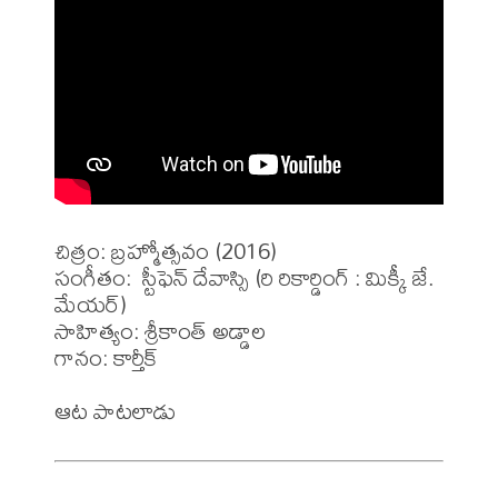
చిత్రం: బ్రహ్మోత్సవం (2016)

సంగీతం:  స్టీఫెన్ దేవాస్సి (రి రికార్డింగ్ : మిక్కీ జే. 
మేయర్)

సాహిత్యం: శ్రీకాంత్ అడ్డాల

గానం: కార్తీక్
