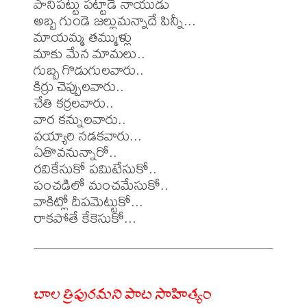
పానిపట్టు పట్టాడే నాయుడు

అబ్బ గుండె జల్లుమన్నాదే పిన్నీ...

మాయమ్మ తమ్ముళ్లు

మాకు మేన మామలు..

గుబ్బ గొడుగులవారు..

కిర్రు చెప్పులవారు..

చేతి కర్రలవారు..

వార కన్నులవారు..

వయ్యారి నడకవారు...

ఏతొవనున్నారో..

రవికేసుకో పమిటేసుకో..

పంచడిలో మంచమేసుకో..

వాకిట్లో దీపమెట్టుకో...

బాల త్రిపురమని పాట సాహిత్యం