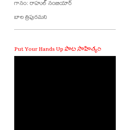
గానం: రాహుల్ నంబియార్

Put Your Hands Up పాట సాహిత్యం