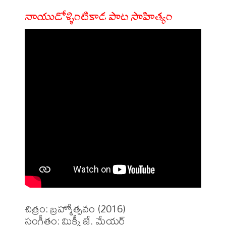
నాయుడోళ్ళింటికాడ పాట సాహిత్యం
చిత్రం: బ్రహ్మోత్సవం (2016)

సంగీతం: మిక్కీ జే. మేయర్
