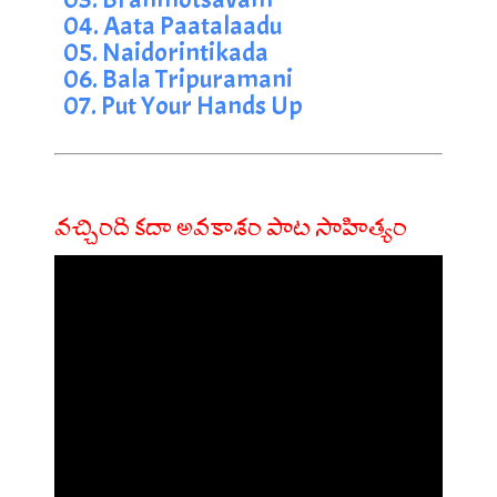
04. Aata Paatalaadu
05. Naidorintikada
06. Bala Tripuramani
07. Put Your Hands Up
వచ్చింది కదా అవకాశం పాట సాహిత్యం