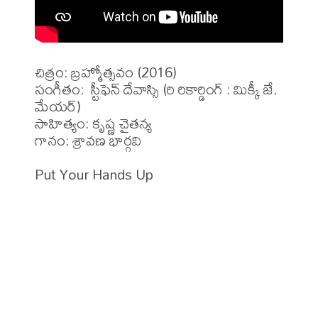
చిత్రం: బ్రహ్మోత్సవం (2016)

సంగీతం:  స్టీఫెన్ దేవాస్సి (రి రికార్డింగ్ : మిక్కీ జే. 
మేయర్)

సాహిత్యం: కృష్ణ చైతన్య 

గానం: శ్రావణ భార్గవి
