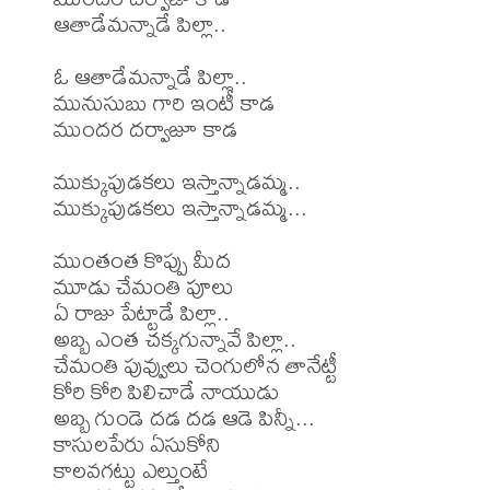
ఆతాడేమన్నాడే పిల్లా..

ఓ ఆతాడేమన్నాడే పిల్లా..

మునుసుబు గారి ఇంటీ కాడ

ముందర దర్వాజూ కాడ

ముక్కుపుడకలు ఇస్తాన్నాడమ్మ..

ముక్కుపుడకలు ఇస్తాన్నాడమ్మ...

ముంతంత కొప్పు మీద

మూడు చేమంతి పూలు

ఏ రాజు పేట్టాడే పిల్లా..

అబ్బ ఎంత చక్కగున్నావే పిల్లా..

చేమంతి పువ్వులు చెంగులోన తానేట్టీ

కోరి కోరి పిలిచాడే నాయుడు

అబ్బ గుండె దడ దడ ఆడె పిన్నీ...

కాసులపేరు ఏసుకోని

కాలవగట్టు ఎల్తుంటే
