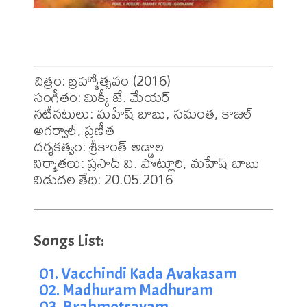
చిత్రం: బ్రహ్మోత్సవం (2016)

సంగీతం: మిక్కీ జే. మేయర్ 

నటీనటులు: మహేష్ బాబు, సమంత, కాజల్ 
అగర్వాల్, ప్రణీత

దర్శకత్వం: శ్రీకాంత్ అడ్డాల

నిర్మాతలు: ప్రసాద్ వి. పొట్లూరి, మహేష్ బాబు

విడుదల తేది: 20.05.2016
01. Vacchindi Kada Avakasam
02. Madhuram Madhuram
03. Brahmotsavam