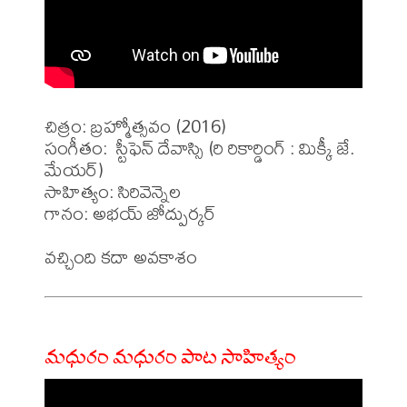
చిత్రం: బ్రహ్మోత్సవం (2016)

సంగీతం:  స్టీఫెన్ దేవాస్సి (రి రికార్డింగ్ : మిక్కీ జే. 
మేయర్)

సాహిత్యం: సిరివెన్నెల

గానం: అభయ్ జోద్పుర్కర్

మధురం మధురం పాట సాహిత్యం