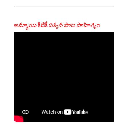
అమ్మాయి కిటికీ పక్కన పాట సాహిత్యం