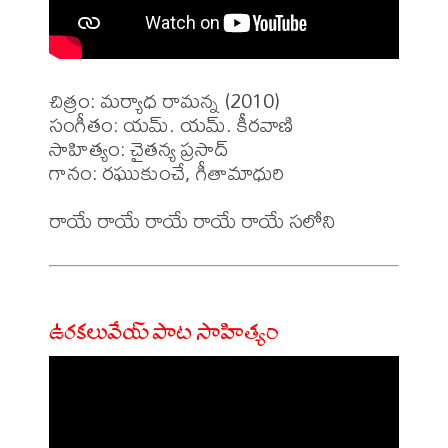
చిత్రం: మర్యాధ రామన్న (2010)

సంగీతం: యమ్. యమ్. కీరవాణి

సాహిత్యం: చైతన్య ప్రసాద్ 

గానం: రఘుకుంచే, గీతామాధురి

ఉరకలువేయ్ పాట సాహిత్యం