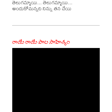
తెలుగమ్మాయి... తెలుగమ్మాయి...

అందుకోమన్నది నిన్ను తన చేయి

రాయే రాయే పాట సాహిత్యం