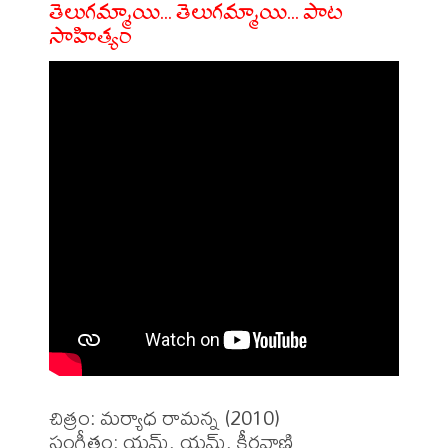
తెలుగమ్మాయి... తెలుగమ్మాయి... పాట
సాహిత్యం
చిత్రం: మర్యాధ రామన్న (2010)

సంగీతం: యమ్. యమ్. కీరవాణి
