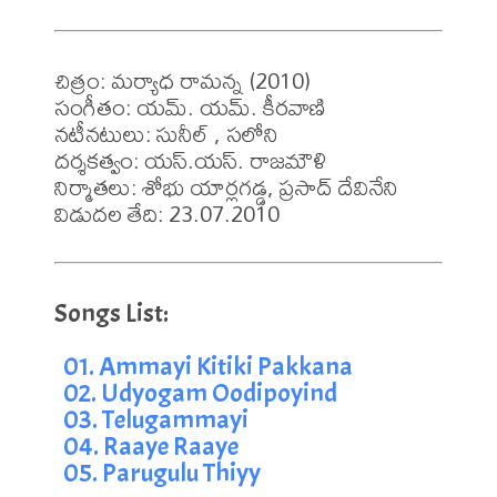
చిత్రం: మర్యాధ రామన్న (2010)

సంగీతం: యమ్. యమ్. కీరవాణి

నటీనటులు: సునీల్ , సలోని

దర్శకత్వం: యస్.యస్. రాజమౌళి

నిర్మాతలు: శోభు యార్లగడ్డ, ప్రసాద్ దేవినేని

విడుదల తేది: 23.07.2010
01. Ammayi Kitiki Pakkana
02. Udyogam Oodipoyind
03. Telugammayi
04. Raaye Raaye
05. Parugulu Thiyy