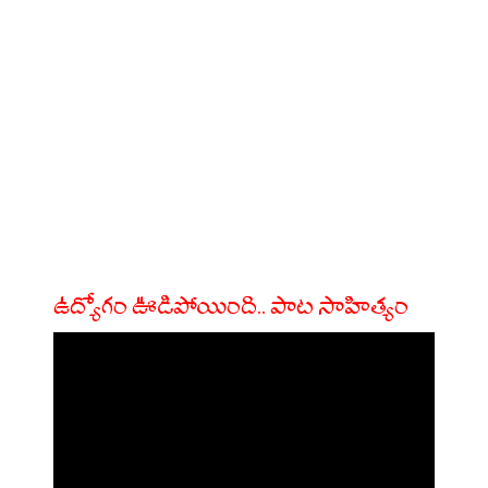
ఉద్యోగం ఊడిపోయింది.. పాట సాహిత్యం