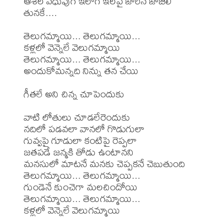
ఆశల వధువుగ ఇలాగ ఇలపై జారిన జాబిలి 
తునకే....

తెలుగమ్మాయి... తెలుగమ్మాయి...

కళ్లలో వెన్నెలే వెలుగమ్మాయి

తెలుగమ్మాయి... తెలుగమ్మాయి...

అందుకోమన్నది నిన్ను తన చేయి

గీతలే అని చిన్న చూపెందుకు

వాటి లోతులు చూడలేరెందుకు

నదిలో పడవలా వానలో గొడుగులా

గువ్వపై గూడులా కంటిపై రెప్పలా

జతపడే జన్మకి తోడు ఉంటానని

మనసులో మాటనే మనకు చెప్పకనే చెబుతుంది

తెలుగమ్మాయి... తెలుగమ్మాయి...

గుండెనే కుంచెగా మలచిందోయి

తెలుగమ్మాయి... తెలుగమ్మాయి...

కళ్లలో వెన్నెలే వెలుగమ్మాయి
