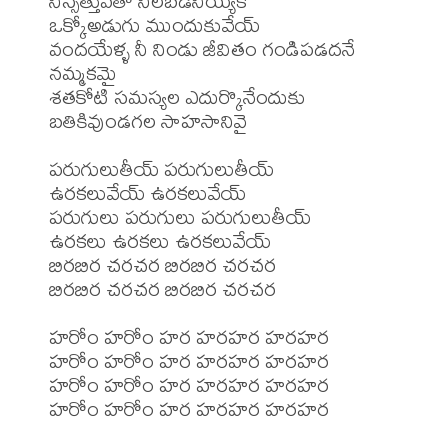
నిస్సత్తువతో నిలబడనీయ్యక 

ఒక్కోఅడుగు ముందుకువేయ్ 

వందయేళ్ళ నీ నిండు జీవితం గండిపడదనే 
నమ్మకమై 

శతకోటి సమస్యల ఎదుర్కొనేందుకు 
బతికివుండగల సాహసానివై

పరుగులుతీయ్ పరుగులుతీయ్

ఉరకలువేయ్ ఉరకలువేయ్ 

పరుగులు పరుగులు పరుగులుతీయ్

ఉరకలు ఉరకలు ఉరకలువేయ్

బిరబిర చరచర బిరబిర చరచర 

బిరబిర చరచర బిరబిర చరచర 

హరోం హరోం హర హరహర హరహర

హరోం హరోం హర హరహర హరహర

హరోం హరోం హర హరహర హరహర

హరోం హరోం హర హరహర హరహర
