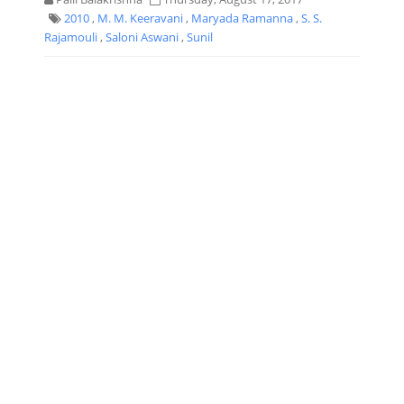
2010
,
M. M. Keeravani
,
Maryada Ramanna
,
S. S.
Rajamouli
,
Saloni Aswani
,
Sunil