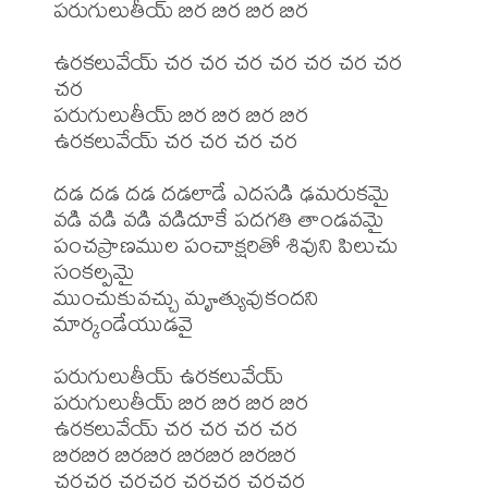
పరుగులుతీయ్ బిర బిర బిర బిర 

ఉరకలువేయ్ చర చర చర చర చర చర చర 
చర 

పరుగులుతీయ్ బిర బిర బిర బిర 

ఉరకలువేయ్ చర చర చర చర

దడ దడ దడ దడలాడే ఎదసడి ఢమరుకమై 

వడి వడి వడి వడిదూకే పదగతి తాండవమై

పంచప్రాణముల పంచాక్షరితో శివుని పిలుచు 
సంకల్పమై 

ముంచుకువచ్చు మౄత్యువుకందని 
మార్కండేయుడవై

పరుగులుతీయ్ ఉరకలువేయ్ 

పరుగులుతీయ్ బిర బిర బిర బిర 

ఉరకలువేయ్ చర చర చర చర

బిరబిర బిరబిర బిరబిర బిరబిర 

చరచర చరచర చరచర చరచర
