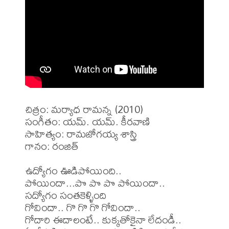
చిత్రం: మర్యాధ రామన్న (2010)

సంగీతం: యమ్. యమ్. కీరవాణి

సాహిత్యం: రామజోగయ్య శాస్త్రి

గానం: రంజిత్

ఉద్యోగం ఊడిపోయింది..

పోయిందా...పొ పొ పొ పోయిందా..

సద్యోగం సంతకెళ్ళింది

గోవిందా.. గొ గొ గొ గోవిందా..

గోదారి ఈదాలంటే.. కుక్కతోకైనా లేదండీ..
