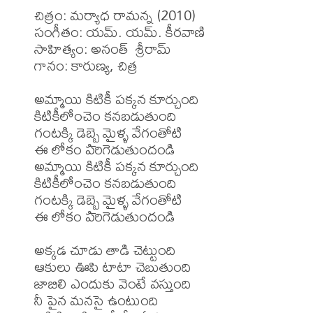
చిత్రం: మర్యాధ రామన్న (2010)

సంగీతం: యమ్. యమ్. కీరవాణి

సాహిత్యం: అనంత్  శ్రీరామ్

గానం: కారుణ్య, చిత్ర

అమ్మాయి కిటికీ పక్కన కూర్చుంది

కిటికీలోంచెం కనబడుతుంది

గంటక్కి డెబ్బై మైళ్ళ వేగంతోటి

ఈ లోకం పరిగెడుతుందండి

అమ్మాయి కిటికీ పక్కన కూర్చుంది

కిటికీలోంచెం కనబడుతుంది

గంటక్కి డెబ్బై మైళ్ళ వేగంతోటి

ఈ లోకం పరిగెడుతుందండి

అక్కడ చూడు తాడి చెట్టుంది

ఆకులు ఊపి టాటా చెబుతుంది

జాబిలి ఎందుకు వెంటే వస్తుంది

నీ పైన మనసై ఉంటుంది
