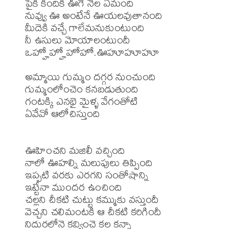
పైకి కిందికి ఊగే నేల ఏమంది

నువ్వు ఊ అంటేనే ఊయలవుతానంది

మీదెకి వచ్చే గాలేమనుకుంటుంది

నీ ఉసులు మోయాలంటుందీ

ఒహ్హోహ్హోహోహో.ఊహూహూహూ

అమ్మాయి గుమ్మం దగ్గర నుంచుంది

గుమ్మంలోంచెం కనబడుతుంది

గంటక్కి ఎనభై మైళ్ళ వేగంతోటి

ఏవేవో ఆలోచిస్తుంది

ఊహించని మజిలీ వచ్చింది

నాలో ఊహల్ని మలుపులు తిప్పింది

ఇప్పటి వరకు ఎరగని సంతోషాన్ని

ఇట్టేనా ముందర ఉంచింది

చల్లని చీకటి చుట్టు కమ్ముకు వస్తుందీ

వెచ్చని చలిమంటకి ఆ చీకటి కరిగిందీ

నిదురలోనె కవ్వించె కల కన్నా
