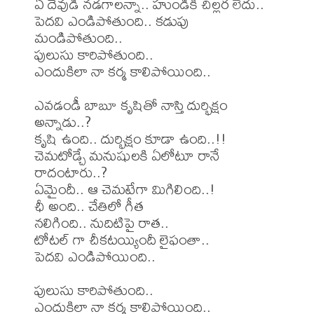
ఏ దేవుడి నడగాలన్నా.. హుండికి చిల్లర లేదు..

పెదవి ఎండిపోతుంది.. కడుపు 
మండిపోతుంది..

పులుసు కారిపోతుంది..

ఎందుకిలా నా కర్మ కాలిపోయింది..

ఎవడండీ బాబూ కృషితో నాస్తి దుర్భిక్షం 
అన్నాడు..?

కృషి ఉంది.. దుర్భిక్షం కూడా ఉంది..!!

చెమటోడ్చే మనుషులకి ఏలోటూ రానే 
రాదంటారు..?

ఏమైందీ.. ఆ చెమటేగా మిగిలింది..!

ఛీ అంది.. చేతిలో గీత

నలిగింది.. నుదిటిపై రాత..

టోటల్ గా చీకటయ్యిందీ లైఫంతా..

పెదవి ఎండిపోయింది..

పులుసు కారిపోతుంది..

ఎందుకిలా నా కర్మ కాలిపోయింది..
