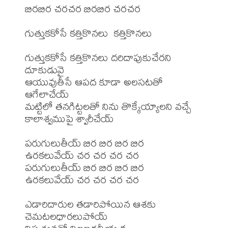
బిరబిర చరచర బిరబిర చరచర 

గుత్తుకకోసే కత్తికొనలు  కత్తికొనలు

గుత్తుకకోసే కత్తికొనలు దరిదాపుకుచేరని 
దూకుడువై

ఆయువుతీసే ఆపద కూడా అలసటతో 
ఆగేలాచేయ్ 

మట్టిలో తనగిట్టలతో నిను తొక్కేయ్యాలని వచ్చే 
కాలాశ్వముపై శ్వారీచేయ్

పరుగులుతీయ్ బిర బిర బిర బిర 

ఉరకలువేయ్ చర చర చర చర

పరుగులుతీయ్ బిర బిర బిర బిర 

ఉరకలువేయ్ చర చర చర చర

ఎడారిదారుల తడారిపోయిన ఆశకు 
చెమటలధారలుపోయ్ 
