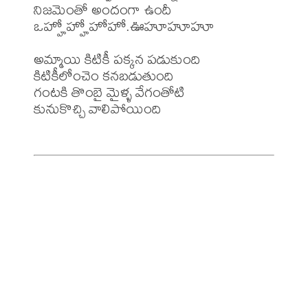
నిజమెంతో అందంగా ఉందీ

ఒహ్హోహ్హోహోహో.ఊహూహూహూ

అమ్మాయి కిటికీ పక్కన పడుకుంది

కిటికీలోంచెం కనబడుతుంది

గంటకి తొంబై మైళ్ళ వేగంతోటి

కునుకొచ్చి వాలిపోయింది
