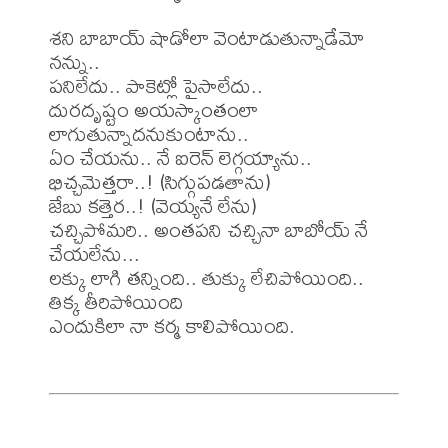
శని బాబాయ్ షాడోలా వెంటాడుతున్నాడేమో 
నన్ను..

పనిలేదు.. పాకెట్లో పైసాలేదు..

దురదృష్టం అయస్కాంతంలా 
లాగుతున్నాదనుకుంటాను..

ఏం చేయను.. నే ఐరెన్ లెగ్గయ్యాను..

భిచ్చమెత్తరా..! (సిగ్గుపడతాను)

జేబు కత్తెర..! (వెయ్యనే లేను)

చచ్చిపోమరి.. అంతపని చచ్చినా బాబోయ్ నే 
చేయలేను...

లక్కు లాగి తన్నింది.. తుక్కు లేచిపోయింది..

తిక్క తీరిపోయింది

ఎందుకిలా నా కర్మ కాలిపోయింది.
