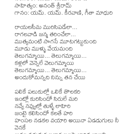
సాహిత్యం: అనంత్ శ్రీరామ్

గానం: యమ్. యమ్. కీరవాణి, గీతా మాధురి

రాయలసీమ మురిసిపడేలా...

రాగలవాడి జన్మ తరించేలా...

ముత్యమంటి సొగసే మూటగట్టుకుంది

మూడు ముళ్ళు వేయమంది

తెలుగమ్మాయి... తెలుగమ్మాయి...

కళ్లలో వెన్నెలే వెలుగమ్మాయి

తెలుగమ్మాయి... తెలుగమ్మాయి...

అందుకోమన్నది నిన్ను తన చేయి

పలికే పలుకుల్లో ఒలికే తొలకరి

ఇంట్లో కురిసిందో సిరులే మరి

నవ్వే నవ్వుల్లో తుళ్ళే లాహిరి

జంటై కలిసిందో కలతే హరి

హంసల నడకల వయారి అయినా ఏడడుగులు నీ 
వెనకే
