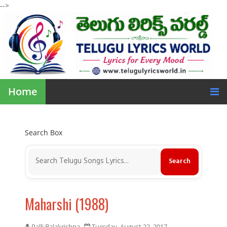
-->
Home
Search Box
Maharshi (1988)
Palli Balakrishna
Tuesday, August 22, 2017