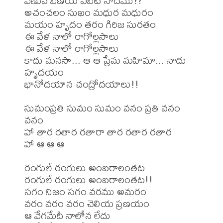
వేణువ వీణియ ఏవిటి నాదము??

అచంచలం సుఖం మధుర మధురం

మయం హృదం తరం గిరిజ సురతం

ఈ వేళ నాలో రాగోల్లసాలు

ఈ వేళ నాలో రాగోల్లసాలు

కాదు మనసా... ఆ ఆ ప్రేమ మహిమా... నాదు 
హృదయం

భానోదయాన చంద్రోదయాలు!!

సుమంప్రతి సుమం సుమం వనం ప్రతి వనం 
వనం

హా తార రతార రతారా తార రతార రతార

హా ఆ ఆ ఆ

రంగులే రంగులు అంబరాలంతట

రంగులే రంగులు అంబరాలంతట!!

సగం నిజం సగం వరము అమరం

వరం వరం వరం చెలియ ప్రణయం

ఆ వేగమేదీ నాలోన లేదు
