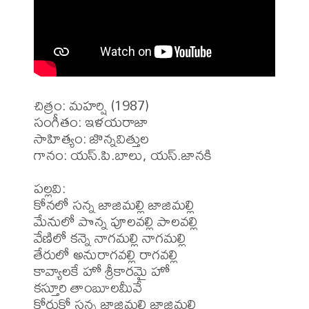
చిత్రం: మహర్షి (1987)

సంగీతం: ఇళయరాజా

సాహిత్యం: జొన్నవిత్తుల

గానం: యస్.పి.బాలు, యస్.జానకి

పల్లవి:

కోనలో సన్న జాజిమల్లి జాజిమల్లి

మేనులో పొన్న పూలవల్లి పాలవల్లి

వేణిలో కన్నె నాగమల్లి నాగమల్లి

తేరులో అనురాగవల్లి రాగవల్లి

కావ్యాలకే హో శ్రీకారమై హో

కస్తూరి తాంబూలమీవే

కోరుకో సన్న జాజిమల్లి జాజిమల్లి
