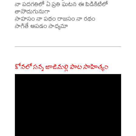
నా పదగతిలో ఏ ప్రతి ఘటన ఈ పిడికిటిలో 
తానొదుగునుగా

సాహసం నా పథం రాజసం నా రథం

సాగితే ఆపడం సాధ్యమా

కోనలో సన్న జాజిమల్లి పాట సాహిత్యం