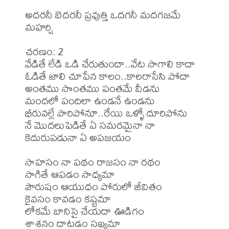
అదరనీ బెదరనీ ప్రవుత్తి ఒదగనీ మదగజమే 
మహర్షి

చరణం: 2

వేడితే లేడి ఒడి చేరుతుందా..వేట సాగాలి కాదా

ఓడితే జాలి చూపేన కాలం..కాలరాసేసి పోదా

అంతము సొంతము పంతమే వీడను

మందలో పందిలా ఉండనే ఉండను

భీరువల్లే పారిపోనూ..రేయి ఒళ్ళో దూరిపోను

నే మొదలుపెడితే ఏ సమరమైనా నా 
కెదురుపడునా ఏ అపజయం

సాహసం నా పథం రాజసం నా రథం

సాగితే ఆపడం సాధ్యమా

పౌరుషం ఆయుధం పోరులో జీవితం

కైవసం కావడం కష్టమా

లోకమే బానిసై చేయదా ఊడిగం

శాశనం దాటడం సఖ్యమా
