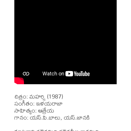
చిత్రం: మహర్షి (1987)

సంగీతం: ఇళయరాజా

సాహిత్యం: ఆత్రేయ

గానం: యస్.పి.బాలు, యస్.జానకి
