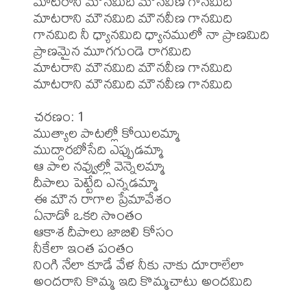
మాటరాని మౌనమిది మౌనవీణ గానమిది

మాటరాని మౌనమిది మౌనవీణ గానమిది

గానమిది నీ ధ్యానమిది ధ్యానములో నా ప్రాణమిది

ప్రాణమైన మూగగుండె రాగమిది

మాటరాని మౌనమిది మౌనవీణ గానమిది

మాటరాని మౌనమిది మౌనవీణ గానమిది

చరణం: 1

ముత్యాల పాటల్లో కోయిలమ్మా

ముద్దారబోసేది ఎప్పుడమ్మా

ఆ పాల నవ్వుల్లో వెన్నెలమ్మా

దీపాలు పెట్టేది ఎన్నడమ్మా

ఈ మౌన రాగాల ప్రేమావేశం

ఏనాడో ఒకరి సొంతం

ఆకాశ దీపాలు జాబిలి కోసం

నీకేలా ఇంత పంతం

నింగి నేలా కూడే వేళ నీకు నాకు దూరాలేలా

అందరాని కొమ్మ ఇది కొమ్మచాటు అందమిది
