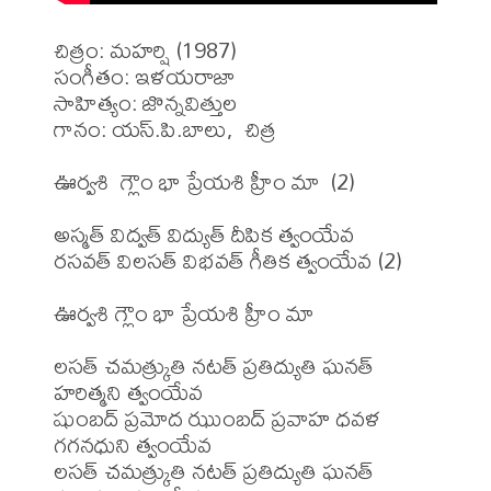
చిత్రం: మహర్షి (1987)

సంగీతం: ఇళయరాజా

సాహిత్యం: జొన్నవిత్తుల 

గానం: యస్.పి.బాలు,  చిత్ర 

ఊర్వశి  గ్లౌం భా ప్రేయశి హ్రీం మా  (2)

అస్మత్ విద్వత్ విద్యుత్ దీపిక త్వంయేవ 

రసవత్ విలసత్ విభవత్ గీతిక త్వంయేవ (2)

ఊర్వశి గ్లౌం భా ప్రేయశి హ్రీం మా

లసత్ చమత్క్రుతి నటత్ ప్రతిద్యుతి ఘనత్ 
హరిత్మని త్వంయేవ

షుంబద్ ప్రమోద ఝుంబద్ ప్రవాహ ధవళ 
గగనధుని త్వంయేవ

లసత్ చమత్క్రుతి నటత్ ప్రతిద్యుతి ఘనత్ 