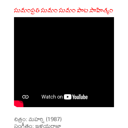
సుమంప్రతి సుమం సుమం పాట సాహిత్యం
చిత్రం: మహర్షి (1987)

సంగీతం: ఇళయరాజా
