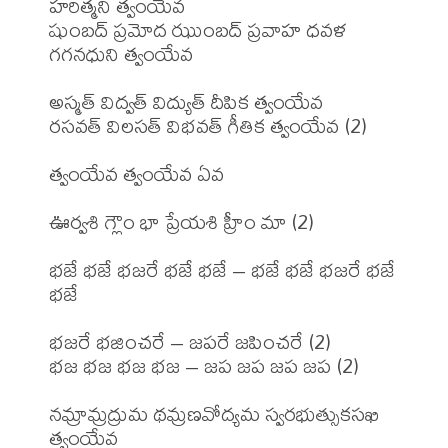
హరిత్మని త్వంయేవ

షుంబద్ ప్రమోద ఝుంబద్ ప్రవాహ ధవళ 
గగనధుని త్వంయేవ

అస్మత్ విద్వత్ విద్యుత్ దీపిక త్వంయేవ

రసవత్ విలసత్ విభవత్ గీతిక త్వంయేవ (2)

త్వంయేవ త్వంయేవ ఏవ 

ఊర్వశి గ్లౌం భా ప్రేయశి హ్రీం మా (2)

భజే భజే భజరే భజే భజే – భజే భజే భజరే భజే 
భజే

భజరే భజించరే – జపరే జపించరే (2)

భజ భజ భజ భజ – జప జప జప జప (2)

నమ్రామ్రద్రుమ థమ్రణవోద్యమ స్వరభుత్సుకసఖి 
త్వంయేవ
