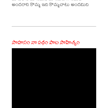
అందరాని కొమ్మ ఇది కొమ్మచాటు అందమిది

సాహసం నా పథం పాట సాహిత్యం