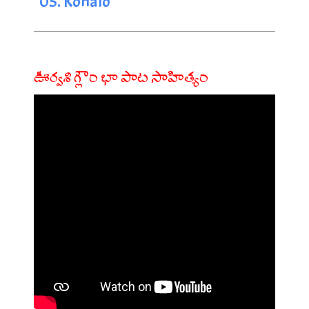
05. Konalo
ఊర్వశి గ్లౌం భా పాట సాహిత్యం