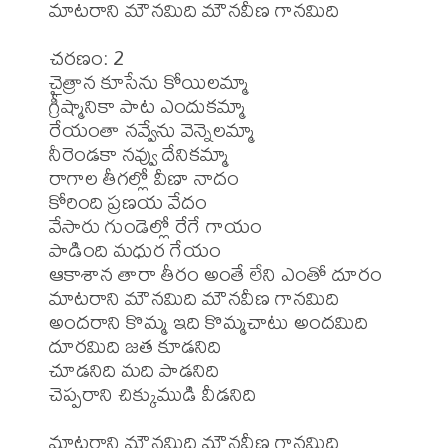
మాటరాని మౌనమిది మౌనవీణ గానమిది

చరణం: 2

చైత్రాన కూసేను కోయిలమ్మా

గ్రీష్మానికా పాట ఎందుకమ్మా

రేయంతా నవ్వేను వెన్నెలమ్మా

నీరెండకా నవ్వు దేనికమ్మా

రాగాల తీగల్లో వీణా నాదం

కోరింది ప్రణయ వేదం

వేసారు గుండెల్లో రేగే గాయం

పాడింది మధుర గేయం

ఆకాశాన తారా తీరం అంతే లేని ఎంతో దూరం

మాటరాని మౌనమిది మౌనవీణ గానమిది

అందరాని కొమ్మ ఇది కొమ్మచాటు అందమిది

దూరమిది జత కూడనిది

చూడనిది మది పాడనిది

చెప్పరాని చిక్కుముడి వీడనిది

మాటరాని మౌనమిది మౌనవీణ గానమిది
