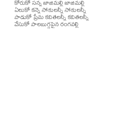
కోరుకో సన్న జాజిమల్లి జాజిమల్లి

ఏలుకో కన్నె సోకులన్నీ సోకులన్నీ

పాడుకో ప్రేమ కవితలన్నీ కవితలన్నీ

వేసుకో పాలబుగ్గపైన రంగవల్లి
