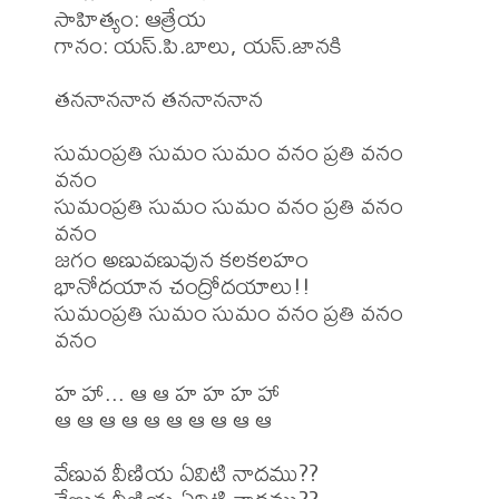
సాహిత్యం: ఆత్రేయ

గానం: యస్.పి.బాలు, యస్.జానకి

తననాననాన తననాననాన

సుమంప్రతి సుమం సుమం వనం ప్రతి వనం 
వనం

సుమంప్రతి సుమం సుమం వనం ప్రతి వనం 
వనం

జగం అణువణువున కలకలహం

భానోదయాన చంద్రోదయాలు!!

సుమంప్రతి సుమం సుమం వనం ప్రతి వనం 
వనం

హ హా... ఆ ఆ హ హ హ హా

ఆ ఆ ఆ ఆ ఆ ఆ ఆ ఆ ఆ ఆ

వేణువ వీణియ ఏవిటి నాదము??
