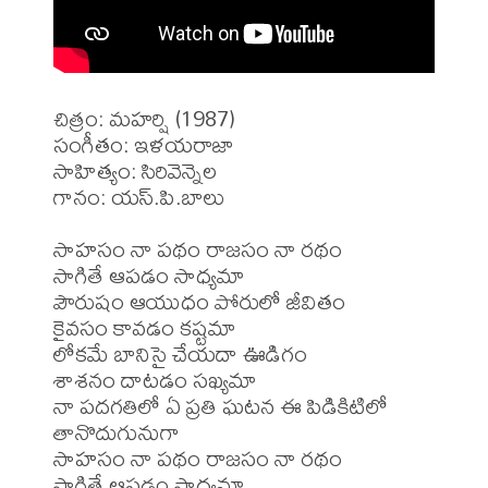
చిత్రం: మహర్షి (1987)

సంగీతం: ఇళయరాజా

సాహిత్యం: సిరివెన్నెల

గానం: యస్.పి.బాలు

సాహసం నా పథం రాజసం నా రథం

సాగితే ఆపడం సాధ్యమా

పౌరుషం ఆయుధం పోరులో జీవితం

కైవసం కావడం కష్టమా

లోకమే బానిసై చేయదా ఊడిగం

శాశనం దాటడం సఖ్యమా

నా పదగతిలో ఏ ప్రతి ఘటన ఈ పిడికిటిలో 
తానొదుగునుగా

సాహసం నా పథం రాజసం నా రథం

సాగితే ఆపడం సాధ్యమా
