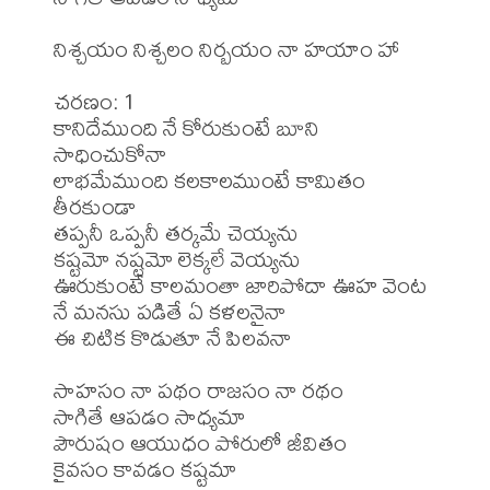
నిశ్చయం నిశ్చలం నిర్బయం నా హయాం హా

చరణం: 1

కానిదేముంది నే కోరుకుంటే బూని 
సాధించుకోనా

లాభమేముంది కలకాలముంటే కామితం 
తీరకుండా

తప్పనీ ఒప్పనీ తర్కమే చెయ్యను

కష్టమో నష్టమో లెక్కలే వెయ్యను

ఊరుకుంటే కాలమంతా జారిపోదా ఊహ వెంట

నే మనసు పడితే ఏ కళలనైనా

ఈ చిటిక కొడుతూ నే పిలవనా

సాహసం నా పథం రాజసం నా రథం

సాగితే ఆపడం సాధ్యమా

పౌరుషం ఆయుధం పోరులో జీవితం

కైవసం కావడం కష్టమా
