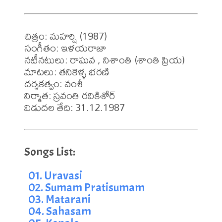
చిత్రం: మహర్షి (1987)

సంగీతం: ఇళయరాజా

నటీనటులు: రాఘవ , నిశాంతి (శాంతి ప్రియ)

మాటలు: తనికెళ్ళ భరణి 

దర్శకత్వం: వంశీ

నిర్మాత: స్రవంతి రవికిశోర్

విడుదల తేది: 31.12.1987
01. Uravasi
02. Sumam Pratisumam
03. Matarani
04. Sahasam