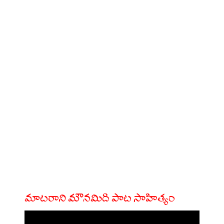
మాటరాని మౌనమిది పాట సాహిత్యం