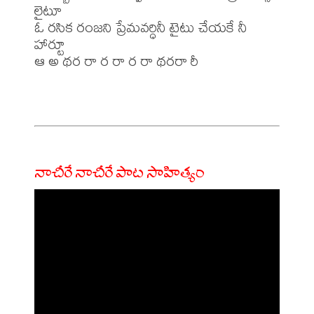
లైటూ

ఓ రసిక రంజని ప్రేమవర్ధినీ టైటు చేయకే నీ 
హార్టూ

ఆ అ థర రా ర రా ర రా థరరా రీ

నాచీరే నాచీరే పాట సాహిత్యం