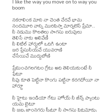
I like the way you move on to way you 
boom

నకరాలింక మాని నా చెంత చేరవే భామ

నందమూరి వాన్ని మురిపిస్తా మార్వలెస్ ప్రేమా..

నీ నడుము కొలతలు సొగసు బరువులు

తెలిసే నాకు అలివేణీ

నీ లిటిల్ హార్టులో ఒదిగి ఉంటా

జర ప్లేసునీయవే యువరాణి

చేసేయివే ముద్దుబోణి

ప్రేమించగలగటం గ్రేటు అది తెలియకుంటే నీ 
ఫేటూ

నీవు కూత పెట్టినా కొంగు పట్టినా కరగదోయీ నా 
హార్టూ

నీ హైటు ఇండియా గేటు హోయ్ నీ జీన్స్ ప్యాంటు 
యమ టైటూ

నీ జబ్బ జాంనగరు స్వీటూ నీ సొగసు పిట్రమాక్సు 