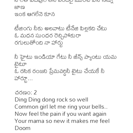
జాణ

ఇంక ఆగలేనె కూన

టీజింగు నీకు అలవాటు టీనేజి పిల్లకది చేటు

ఓ మధన సుంధర రెచ్చిపోకురా

రగులుతోంది నా హార్టు

నీ హైటు ఇండియా గేటు నీ జీన్స్ ప్యాంటు యమ 
టైటూ

ఓ రసిక రంజని ప్రేమవర్ధినీ టైటు చేయకే నీ 
హార్టూ...

చరణం: 2

Ding Ding dong rock so well

Common girl let me ring your bells..

Now feel the pain if you want again

Your mama so new it makes me feel 
Doom
