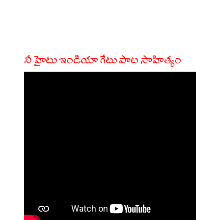
నీ హైటు ఇండియా గేటు పాట సాహిత్యం