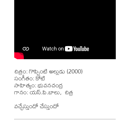
చిత్రం: గొప్పింటి అల్లుడు (2000)

సంగీతం: కోటి

సాహిత్యం: భువనచంద్ర

గానం: యస్.పి.బాలు,  చిత్ర 
