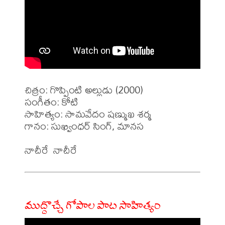
చిత్రం: గొప్పింటి అల్లుడు (2000)

సంగీతం: కోటి

సాహిత్యం: సామవేదం షణ్ముఖ శర్మ 

గానం: సుఖ్వింధర్ సింగ్, మానస 

ముద్దొచ్చే గోపాల పాట సాహిత్యం