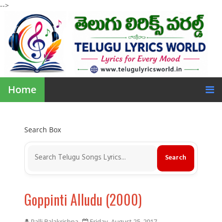
-->
Home
Search Box
Goppinti Alludu (2000)
Palli Balakrishna
Friday, August 25, 2017