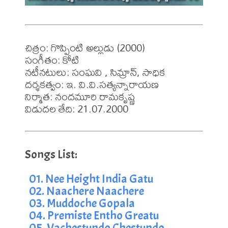
చిత్రం: గొప్పింటి అల్లుడు (2000)

సంగీతం: కోటి

నటీనటులు: సంఘవి , సిమ్రాన్, సాధిక

దర్శకత్వం: ఇ. వి.వి.సత్యన్నారాయణ

నిర్మాత: నందమూరి రామకృష్ణ

విడుదల తేది: 21.07.2000
01. Nee Height India Gatu
02. Naachere Naachere
03. Muddoche Gopala
04. Premiste Entho Greatu
05. Vachestundo Chestundo