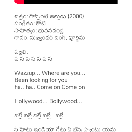
చిత్రం: గొప్పింటి అల్లుడు (2000)

సంగీతం: కోటి

సాహిత్యం: భువనచంద్ర

గానం: సుఖ్వింధర్ సింగ్, పూర్ణిమ

పల్లవి:

స స స స స స స

Wazzup... Where are you...

Been looking for you

ha.. ha.. Come on Come on

Hollywood... Bollywood...

బల్లే బల్లే బల్లే బల్లే.. బల్లే...

నీ హైటు ఇండియా గేటు నీ జీన్స్ ప్యాంటు యమ 