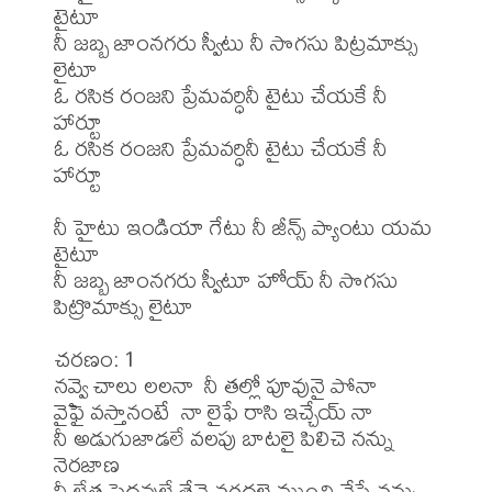
టైటూ

నీ జబ్బ జాంనగరు స్వీటు నీ సొగసు పిట్రమాక్సు 
లైటూ

ఓ రసిక రంజని ప్రేమవర్ధినీ టైటు చేయకే నీ 
హార్టూ

ఓ రసిక రంజని ప్రేమవర్ధినీ టైటు చేయకే నీ 
హార్టూ

నీ హైటు ఇండియా గేటు నీ జీన్స్ ప్యాంటు యమ 
టైటూ

నీ జబ్బ జాంనగరు స్వీటూ హోయ్ నీ సొగసు 
పిట్రొమాక్సు లైటూ

చరణం: 1

నవ్వై చాలు లలనా  నీ తల్లో పూవునై పోనా

వైఫై వస్తానంటే  నా లైఫే రాసి ఇచ్చేయ్ నా

నీ అడుగుజాడలే వలపు బాటలై పిలిచె నన్ను 
నెరజాణ

నీ లేత పెదవులే తేనె వరదలై ముంచి వేసే నన్ను 