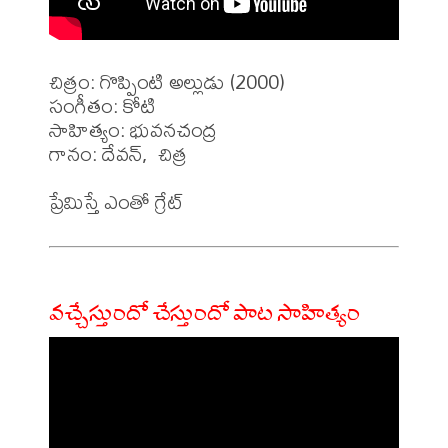
చిత్రం: గొప్పింటి అల్లుడు (2000)

సంగీతం: కోటి

సాహిత్యం: భువనచంద్ర

గానం: దేవన్,  చిత్ర 

వచ్చేస్తుందో చేస్తుందో పాట సాహిత్యం