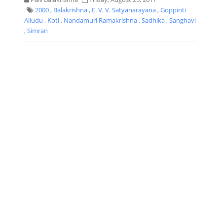
2000
,
Balakrishna
,
E. V. V. Satyanarayana
,
Goppinti
Alludu
,
Koti
,
Nandamuri Ramakrishna
,
Sadhika
,
Sanghavi
,
Simran