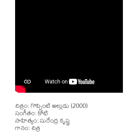
చిత్రం: గొప్పింటి అల్లుడు (2000)

సంగీతం: కోటి

సాహిత్యం: సురేంద్ర కృష్ణ 

గానం: చిత్ర 
