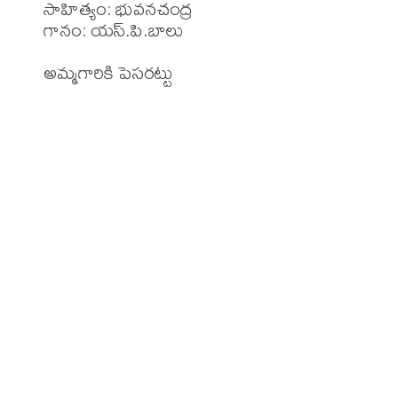
సాహిత్యం: భువనచంద్ర

గానం: యస్.పి.బాలు

అమ్మగారికి పెసరట్టు 
