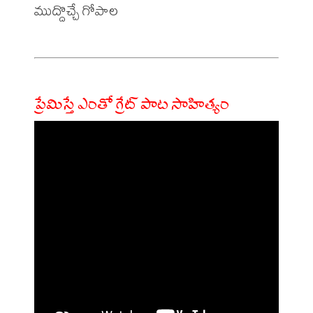
ముద్దొచ్చే గోపాల 

ప్రేమిస్తే ఎంతో గ్రేట్ పాట సాహిత్యం