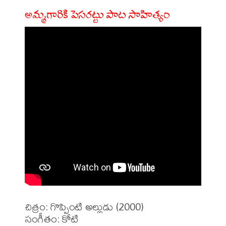
అమ్మగారికి పెసరట్టు పాట సాహిత్యం
చిత్రం: గొప్పింటి అల్లుడు (2000)

సంగీతం: కోటి
