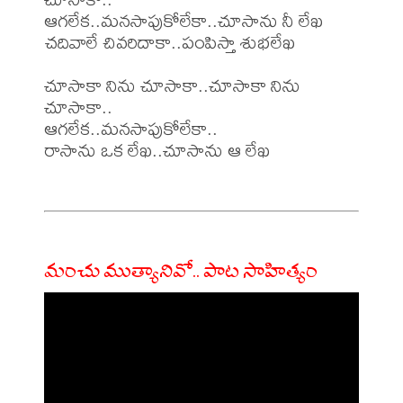
ఆగలేక..మనసాపుకోలేకా..చూసాను నీ లేఖ

చదివాలే చివరిదాకా..పంపిస్తా శుభలేఖ

చూసాకా నిను చూసాకా..చూసాకా నిను 
చూసాకా..

ఆగలేక..మనసాపుకోలేకా..

రాసాను ఒక లేఖ..చూసాను ఆ లేఖ

మంచు ముత్యానివో.. పాట సాహిత్యం