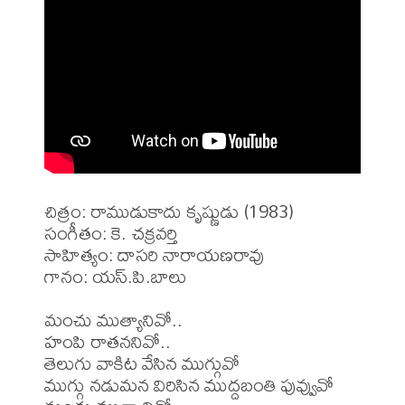
చిత్రం: రాముడుకాదు కృష్ణుడు (1983)

సంగీతం: కె. చక్రవర్తి

సాహిత్యం: దాసరి నారాయణరావు

గానం: యస్.పి.బాలు

మంచు ముత్యానివో..

హంపి రాతననివో..

తెలుగు వాకిట వేసిన ముగ్గువో

ముగ్గు నడుమన విరిసిన ముద్దబంతి పువ్వువో
