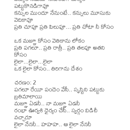
పట్టుకొనడిగావూ

కన్నుల ముందూ నేనుంటే.. కన్నులు మూసుకు 
వెదికావూ

ప్రతి చూపూ ప్రతి పిలుపూ... ప్రతి చోటా నీ కోసం

ఒక మజ్ఞూ కోసం వెతికాను లోకం

ప్రతి పగలూ.. ప్రతి రాత్రీ.. ప్రతి తలపూ అతని 
కోసం

లైలా...లైలా...లైలా

ఒక లైలా కోసం.. తిరిగాను దేశం

చరణం: 2

పగలూ రేయీ పందెం వేసీ.. సృష్టిని పట్టుకు 
బ్రతిమాలాయి

మజ్ఞూ ఏడనీ.. నా మజ్ఞూ ఏడనీ

రంభా ఊర్వశి ధైర్యం చేసీ.. స్వర్గం విడిచీ 
వచ్చారూ

లైలా నేననీ.. హహహ.. ఆ లైలా నేననీ
