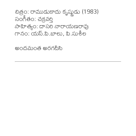
చిత్రం: రాముడుకాదు కృష్ణుడు (1983)

సంగీతం: చక్రవర్తి

సాహిత్యం: దాసరి నారాయణరావు

గానం: యస్.పి.బాలు, పి.సుశీల 
