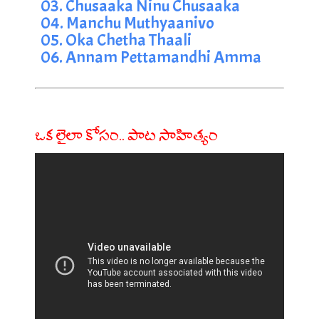
03. Chusaaka Ninu Chusaaka
04. Manchu Muthyaanivo
05. Oka Chetha Thaali
06. Annam Pettamandhi Amma
ఒక లైలా కోసం.. పాట సాహిత్యం