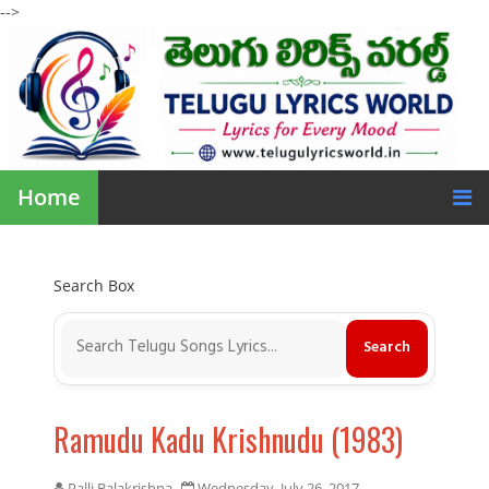
-->
Home
Search Box
Ramudu Kadu Krishnudu (1983)
Palli Balakrishna
Wednesday, July 26, 2017