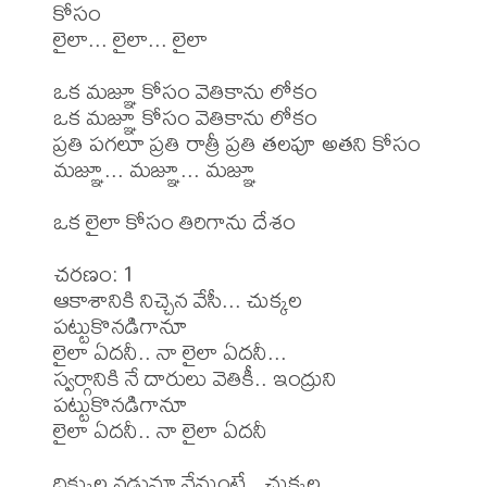
కోసం

లైలా... లైలా... లైలా

ఒక మజ్ఞూ కోసం వెతికాను లోకం

ఒక మజ్ఞూ కోసం వెతికాను లోకం

ప్రతి పగలూ ప్రతి రాత్రీ ప్రతి తలపూ అతని కోసం

మజ్ఞూ... మజ్ఞూ... మజ్ఞూ

ఒక లైలా కోసం తిరిగాను దేశం

చరణం: 1

ఆకాశానికి నిచ్చెన వేసీ... చుక్కల 
పట్టుకొనడిగానూ

లైలా ఏదనీ.. నా లైలా ఏదనీ...

స్వర్గానికి నే దారులు వెతికీ.. ఇంద్రుని 
పట్టుకొనడిగానూ

లైలా ఏదనీ.. నా లైలా ఏదనీ

దిక్కుల నడుమా నేనుంటే.. చుక్కల 