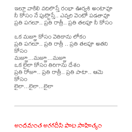
ఇల్లూ వాకిలి వదిలొస్తే రంభా ఊర్వశి అంటావూ

నీ కోసం నే పుట్టొస్తే.. ఎవ్వరి వెంటో పడతావూ

ప్రతి పగలూ.. ప్రతి రాత్రీ.. ప్రతి తలపూ నీ కోసం

ఒక మజ్ఞూ కోసం వెతికాను లోకం

ప్రతి పగలూ.. ప్రతి రాత్రీ .. ప్రతి తలపూ అతని 
కోసం

మజ్ఞూ...మజ్ఞూ...మజ్ఞూ

ఒక లైలా కోసం తిరిగాను దేశం

ప్రతి రోజూ.. ప్రతి రాత్రీ.. ప్రతి పాటా.. ఆమె 
కోసం

లైలా...లైలా...లైలా

అందమంత అరగదీసి పాట సాహిత్యం