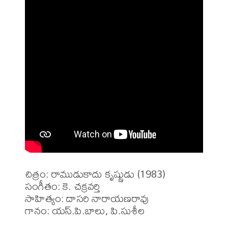
చిత్రం: రాముడుకాదు కృష్ణుడు (1983)

సంగీతం: కె. చక్రవర్తి

సాహిత్యం: దాసరి నారాయణరావు

గానం: యస్.పి.బాలు, పి.సుశీల
