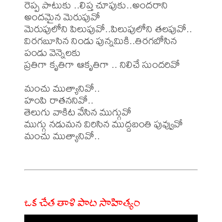
రెప్ప పాటుకు ..లిప్త చూపుకు..అందరాని 
అందమైన మెరుపువో

మెరుపులోని పిలుపువో..పిలుపులోని తలపువో..

విరగబూసిన నిండు పున్నమికి..తిరగబోసిన 
పండు వెన్నెలకు

ప్రతిగా కృతిగా ఆకృతిగా .. నిలిచే సుందరివో

మంచు ముత్యానివో..

హంపి రాతననివో..

తెలుగు వాకిట వేసిన ముగ్గువో

ముగ్గు నడుమన విరిసిన ముద్దబంతి పువ్వువో

మంచు ముత్యానివో..

ఒక చేత తాళి పాట సాహిత్యం