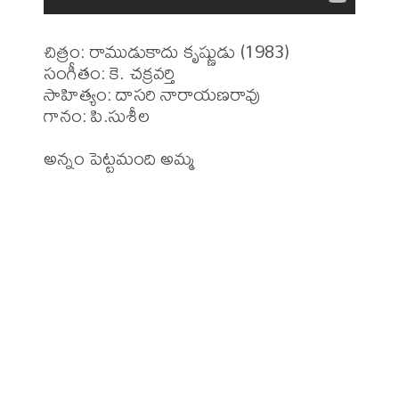
చిత్రం: రాముడుకాదు కృష్ణుడు (1983)

సంగీతం: కె. చక్రవర్తి

సాహిత్యం: దాసరి నారాయణరావు

గానం: పి.సుశీల

అన్నం పెట్టమంది అమ్మ 
