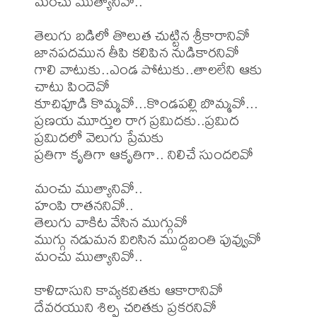
మంచు ముత్యానివో..

తెలుగు బడిలో తొలుత చుట్టిన శ్రీకారానివో

జానపదమున తీపి కలిపిన నుడికారనివో

గాలి వాటుకు..ఎండ పోటుకు..తాలలేని ఆకు 
చాటు పిందెవో 

కూచిపూడి కొమ్మవో...కొండపల్లి బొమ్మవో...

ప్రణయ మూర్తుల రాగ ప్రమిదకు..ప్రమిద 
ప్రమిదలో వెలుగు ప్రేమకు

ప్రతిగా కృతిగా ఆకృతిగా.. నిలిచే సుందరివో

మంచు ముత్యానివో..

హంపి రాతననివో..

తెలుగు వాకిట వేసిన ముగ్గువో

ముగ్గు నడుమన విరిసిన ముద్దబంతి పువ్వువో

మంచు ముత్యానివో..

కాళిదాసుని కావ్యకవితకు ఆకారానివో

దేవరయుని శిల్ప చరితకు ప్రకరనివో
