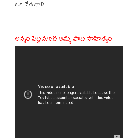
అన్నం పెట్టమంది అమ్మ పాట సాహిత్యం