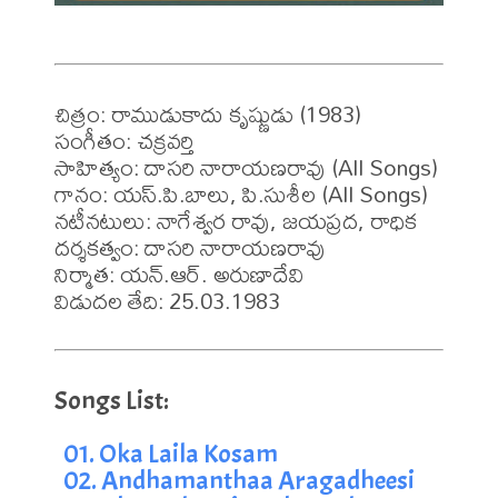
చిత్రం: రాముడుకాదు కృష్ణుడు (1983)

సంగీతం: చక్రవర్తి

సాహిత్యం: దాసరి నారాయణరావు (All Songs)

గానం: యస్.పి.బాలు, పి.సుశీల (All Songs)

నటీనటులు: నాగేశ్వర రావు, జయప్రద, రాధిక

దర్శకత్వం: దాసరి నారాయణరావు

నిర్మాత: యన్.ఆర్. అరుణాదేవి

విడుదల తేది: 25.03.1983
01. Oka Laila Kosam
02. Andhamanthaa Aragadheesi