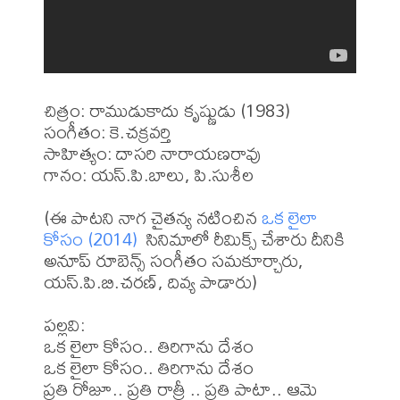
చిత్రం: రాముడుకాదు కృష్ణుడు (1983)

సంగీతం: కె.చక్రవర్తి

సాహిత్యం: దాసరి నారాయణరావు

గానం: యస్.పి.బాలు, పి.సుశీల

(ఈ పాటని నాగ చైతన్య నటించిన 
ఒక లైలా 
కోసం (2014) 
 సినిమాలో రీమిక్స్ చేశారు దీనికి  
అనూప్ రూబెన్స్ సంగీతం సమకూర్చారు, 
యస్.పి.బి.చరణ్, దివ్య పాడారు)

పల్లవి:

ఒక లైలా కోసం.. తిరిగాను దేశం

ఒక లైలా కోసం.. తిరిగాను దేశం

ప్రతి రోజూ.. ప్రతి రాత్రీ .. ప్రతి పాటా.. ఆమె 