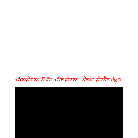
చూసాకా నిను చూసాకా.. పాట సాహిత్యం