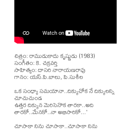
చిత్రం: రాముడుకాదు కృష్ణుడు (1983)

సంగీతం: కె. చక్రవర్తి

సాహిత్యం: దాసరి నారాయణరావు

గానం: యస్.పి.బాలు, పి.సుశీల 

ఒక సంధ్యా సమయానా..దిక్కుచోక నే దిక్కులన్ని 
చూచుచుండ

ఉత్తర దిక్కున మెరిసెనొక తారకా..అది 
తారకో..మేనకో..నా అభిసారికో...'

చూసాకా నిను చూసాకా..చూసాకా నిను 