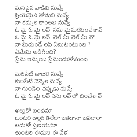
మనసైన వాడివి నువ్వే 

ప్రియమైన తోడువి నువ్వే

నా కన్నుల కాంతివి నువ్వే

ఓ మై ఓ మై లవ్  నను మైమరపించేశావ్

ఓ మై ఓ మై లవ్  టెల్ మీ టెల్ మీ నౌ

నా మీదుండే లవ్ ఏమిటంటుంది ? 

ఏమేమి అడిగింది?

ప్రేమ ఇమ్మంది ప్రేమందుకోమంది

మెరిసేటి జాబిలి నువ్వే

కురిసేటి వెన్నెల నువ్వే

నా గుండెల చప్పుడు నువ్వే

ఓ మై ఓ మై లవ్ నను లవ్ లో దించేశావ్

అల్లుకో బంధమా 

ఒంటరి అల్లరి తీరేలా జతకానా జవరాలా

ఆదుకో ప్రణయమా 

తుంటరి ఈడుని ఈ వేళ 
