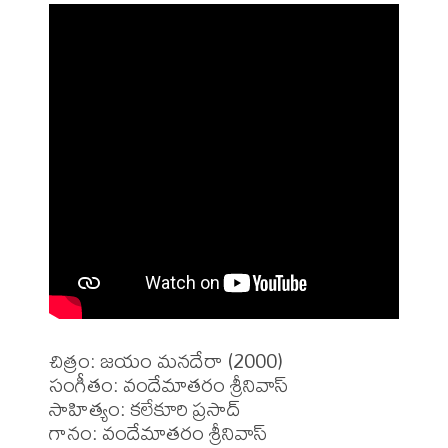
చిత్రం: జయం మనదేరా (2000)

సంగీతం: వందేమాతరం శ్రీనివాస్

సాహిత్యం: కలేకూరి ప్రసాద్

గానం: వందేమాతరం శ్రీనివాస్
