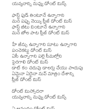
యవ్వనాన్ని నువ్వు డోంట్ మిస్స్

ఫాస్ట్ ఫుడ్ తింటూనే ఉన్నాగాని

మన పప్పు నెయ్యి ప్లీజ్ డోంట్ మిస్

ఫాస్ట్ బీటు వింటూనే ఉన్నాగాని

మన జోల పాట ప్లీజ్ డోంట్ మిస్

హే జీన్సు ఉన్నాగాని సూటు ఉన్నాగాని

పంచెకట్టు డోంట్ మిస్

ఏసీ ఉన్నాగాని పల్లె సీమల్లోని

పైరగాలి డోంట్ మిస్

డాట్ కం చదువు డాలర్లు చేయు పొదుపు

ఏమైనా ఏదైనా నువ్ మాత్రం దేశాన్ని

ప్లీజ్ డోంట్ మిస్

డోంట్ మిస్సోదరా

యవ్వనాన్ని నువ్వు డోంట్ మిస్స్

ఏ ఆనందం డోంట్ మిస్
