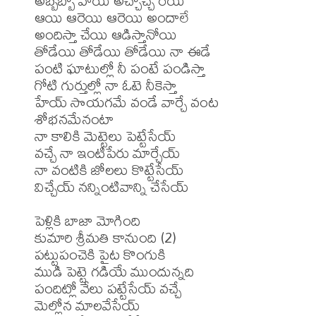
అబ్బబ్బో హాయి అచ్చోచ్చే రేయి

ఆయి ఆరెయి ఆరెయి అందాలే

అందిస్తా చేయి ఆడిస్తానోయి

తోడేయి తోడేయి తోడేయి నా ఈడే

పంటి ఘాటుల్లో నీ పంటే పండిస్తా

గోటి గుర్తుల్లో నా ఓటె నీకెస్తా

హేయ్ సొయగమే వండే వార్చే వంట 
శోభనమేనంటా

నా కాలికి మెట్టెలు పెట్టేసేయ్ 

వచ్చే నా ఇంటిపేరు మార్చేయ్

నా వంటికి జోలలు కొట్టేసేయ్ 

విచ్చేయ్ నన్నింటివాన్ని చేసేయ్

పెళ్లికి బాజా మోగింది

కుమారి శ్రీమతి కానుంది (2)

పట్టుపంచెకి పైట కొంగుకి 

ముడి పెట్టె గడియే ముందున్నది

పందిట్లో వేలు పట్టేసేయ్ వచ్చే 

మెల్లోన మాలవేసేయ్
