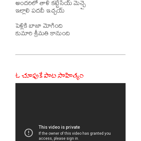
అందరిలో తాళి కట్టేసేయ్ మెచ్చై 

ఇల్లాలి పదవీ ఇచ్చయ్

పెళ్లికి బాజా మోగింది

కుమారి శ్రీమతి కానుంది

ఓ చూపుకే పాట సాహిత్యం