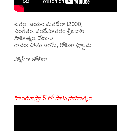
చిత్రం: జయం మనదేరా (2000)

సంగీతం: వందేమాతరం శ్రీనివాస్

సాహిత్యం: వేటూరి

గానం: సోను నిగమ్, గోపికా పూర్ణిమ

హ్యాపీగా జోలీగా

హిందూస్తాన్ లో పాట సాహిత్యం