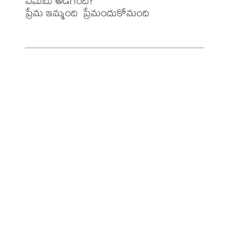
ఏమేమి అడిగింది?

ప్రేమ ఇమ్మంది  ప్రేమందుకోమంది
