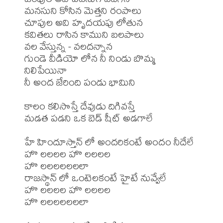
మనసుని కోసిన మెత్తని రంపాలు

చూపుల అవి హృదయపు లోతున

కవితలు రాసిన కాముని బలపాలు

వల వేస్తున్న - వలదన్నాన

గుండె వీడియో లోన నీ నిండు బొమ్మ 
నిలిపేయినా

నీ అంద జేరింది పండు భామిని

కాలం కలిసొస్తే దేవుడు దిగివస్తే

మడత పడని ఒక బెడ్ షీట్ అడగాలే

హే హిందూస్తాన్ లో అందరికంటే అందం నీదేలే

హొ లలలల హొ లలలల

హొ లలలలలలలా

రాజస్థాన్ లో ఒంటెలకంటే హైటే నువ్వేలే

హొ లలలల హొ లలలల

హొ లలలలలలలా
