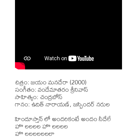
చిత్రం: జయం మనదేరా (2000)

సంగీతం: వందేమాతరం శ్రీనివాస్

సాహిత్యం: చంద్రబోస్

గానం: ఉదిత్ నారాయణ్, జస్పిందర్ నరుల

హిందూస్తాన్ లో అందరికంటే అందం నీదేలే

హొ లలలల హొ లలలల

హొ లలలలలలలా
