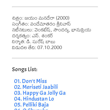
చిత్రం: జయం మనదేరా (2000)

సంగీతం: వందేమాతరం శ్రీనివాస్

నటీనటులు: వెంకటేష్, సౌందర్య, భానుప్రియ

దర్శకత్వం: ఎన్. శంకర్

నిర్మాత: డి. సురేష్ బాబు

విడుదల తేది: 07.10.2000
01. Don't Miss
02. Meriseti Jaabili
03. Happy Ga Jolly Ga
04. Hindustan Lo
05. Pelliki Baja