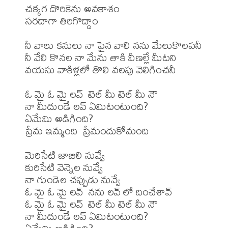
చక్కగ దొరికెను అవకాశం 

సరదాగా తిరిగొద్దాం

నీ వాలు కనులు నా పైన వాలి నను మేలుకొలపనీ

నీ వేలి కొనల నా మేను తాకి వీణల్లే మీటని

వయసు వాకిళ్లలో తొలి వలపు వెలిగించనీ

ఓ మై ఓ మై లవ్  టెల్ మీ టెల్ మీ నౌ

నా మీదుండే లవ్ ఏమిటంటుంది? 

ఏమేమి అడిగింది?

ప్రేమ ఇమ్మంది  ప్రేమందుకోమంది

మెరిసేటి జాబిలి నువ్వే

కురిసేటి వెన్నెల నువ్వే

నా గుండెల చప్పుడు నువ్వే

ఓ మై ఓ మై లవ్  నను లవ్ లో దించేశావ్

ఓ మై ఓ మై లవ్  టెల్ మీ టెల్ మీ నౌ

నా మీదుండే లవ్ ఏమిటంటుంది? 
