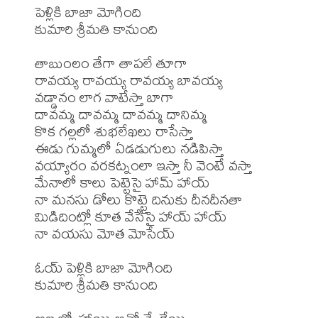
పెళ్లికి బాజా మోగింది

కుమారి శ్రీమతి కానుంది

తాబుంలం తేగా తాపలే తూగా 

రావయ్య రావయ్య రావయ్య బావయ్య

వడ్డానం లాగ వాటేస్తా బాగా 

దావమ్మ దావమ్మ దావమ్మ దానిమ్మ

కొక గల్లలో శుభలేఖలు రాసేస్తా

ఈడు గుమ్మలో ఏడడుగులు నడిపిస్తా

వయ్యారం వరకట్నంలా ఇస్తా నీ వెంటే వస్తా

మేనాలో కాలు పెట్టెసై హామ్ హాయ్ 

నా మనసు డోలు కొట్టై దినుకు దీనదీనతా

మిడిదింట్లో కూత వేసేసై హాయ్ హాయ్ 

నా వయసు మోత మోసేయ్

ఓయ్ పెళ్లికి బాజా మోగింది

కుమారి శ్రీమతి కానుంది
