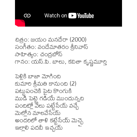
చిత్రం: జయం మనదేరా (2000)

సంగీతం: వందేమాతరం శ్రీనివాస్

సాహిత్యం: చంద్రబోస్

గానం: యస్.పి. బాలు, కవితా కృష్ణమూర్తి

పెళ్లికి బాజా మోగింది 

కుమారి శ్రీమతి కానుంది (2)

పట్టుపంచెకి పైట కొంగుకి

ముడి పెట్టె గడియే ముందున్నది

పందిట్లో వేలు పట్టేసేయ్ వచ్చే 

మెల్లోన మాలవేసేయ్

అందరిలో తాళి కట్టేసేయ్ మెచ్చై

ఇల్లాలి పదవీ ఇచ్చయ్
