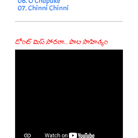
06. O Chupuke
07. Chinni Chinni
డోంట్ మిస్ సోదరా... పాట సాహిత్యం