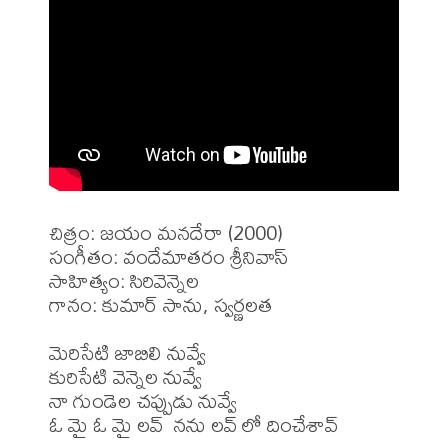
చిత్రం: జయం మనదేరా (2000)

సంగీతం: వందేమాతరం శ్రీనివాస్

సాహిత్యం: సిరివెన్నెల

గానం: కుమార్ సాను, స్వర్ణలత

మెరిసేటి జాబిలి నువ్వే

కురిసేటి వెన్నెల నువ్వే

నా గుండెల చప్పుడు నువ్వే

ఓ మై ఓ మై లవ్  నను లవ్ లో దించేశావ్
