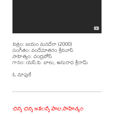
చిత్రం: జయం మనదేరా (2000)

సంగీతం: వందేమాతరం శ్రీనివాస్

సాహిత్యం: చంద్రబోస్

గానం: యస్.పి. బాలు, అనురాధ శ్రీరామ్

ఓ చూపుకే

చిన్ని చిన్ని ఆశలన్నీ పాట సాహిత్యం