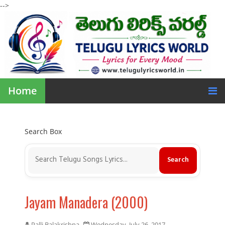
-->
Home
Search Box
Jayam Manadera (2000)
Palli Balakrishna
Wednesday, July 26, 2017