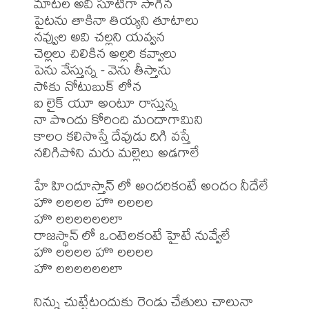
మాటల అవి సూటిగా సాగిన

పైటను తాకినా తియ్యని తూటాలు

నవ్వుల అవి చల్లని యవ్వన

చెల్లలు చిలికిన అల్లరి కవ్వాలు

పెను వేస్తున్న - వెను తీస్తాను

సోకు నోటుబుక్ లోన

ఐ లైక్ యూ అంటూ రాస్తున్న

నా పొందు కోరింది మందాగామిని

కాలం కలిసొస్తే దేవుడు దిగి వస్తే

నలిగిపోని మరు మల్లెలు అడగాలే

హే హిందూస్తాన్ లో అందరికంటే అందం నీదేలే

హొ లలలల హొ లలలల

హొ లలలలలలలా

రాజస్థాన్ లో ఒంటెలకంటే హైటే నువ్వేలే

హొ లలలల హొ లలలల

హొ లలలలలలలా

నిన్ను చుట్టేటందుకు రెండు చేతులు చాలునా
