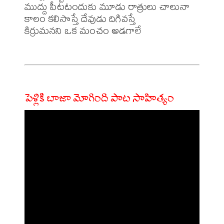
ముద్దు పీటటందుకు మూడు రాత్రులు చాలునా

కాలం కలిసొస్తే దేవుడు దిగివస్తే

కిర్రుమనని ఒక మంచం అడగాలే

పెళ్లికి బాజా మోగింది పాట సాహిత్యం