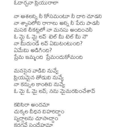
ఓదార్చనా ప్రియురాలా

నా ఆశలన్ని నీ కోసమంటూ నీ దారి చూడని

నా శ్వాసలోని రాగాలు అన్ని నీ పేరు పాడనీ

మసక చీకట్లలో నా మనసు అందించనీ

ఓ మై ఓ మై లవ్  టెల్ మీ టెల్ మీ నౌ

నా మీదుండే లవ్ ఏమిటంటుంది?

ఏమేమి అడిగింది?

ప్రేమ ఇమ్మంది  ప్రేమందుకోమంది

మనసైన వాడివి నువ్వే 

ప్రియమైన తోడువి నువ్వే

నా కన్నుల కాంతివి నువ్వే

ఓ మై ఓ మై లవ్, నను మైమరపించేశావ్

కలిసిరా అందమా 

చుక్కల వీధిన విహరిద్దాం

స్వర్గాలను చూసొద్దాం

కరగవే సందేహమా 
