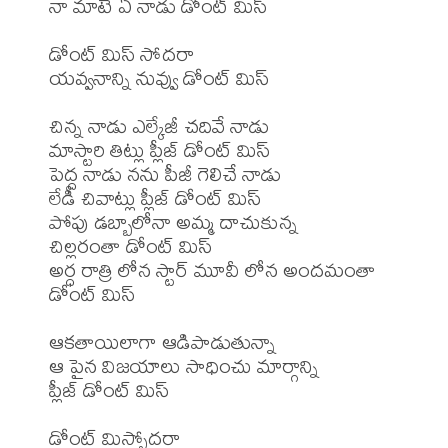
నా మాటే ఏ నాడు డోంట్ మిస్

డోంట్ మిస్ సోదరా

యవ్వనాన్ని నువ్వు డోంట్ మిస్

చిన్న నాడు ఎల్కేజీ చదివే నాడు

మాస్టారి తిట్లు ప్లీజ్ డోంట్ మిస్

పెద్ద నాడు నను పీజీ గెలిచే నాడు

లేడీ చివాట్లు ప్లీజ్ డోంట్ మిస్

పోపు డబ్బాలోనా అమ్మ దాచుకున్న

చిల్లరంతా డోంట్ మిస్

అర్ధ రాత్రి లోన స్టార్ మూవీ లోన అందమంతా 
డోంట్ మిస్

ఆకతాయిలాగా ఆడిపాడుతున్నా

ఆ పైన విజయాలు సాధించు మార్గాన్ని

ప్లీజ్ డోంట్ మిస్

డోంట్ మిస్సోదరా
