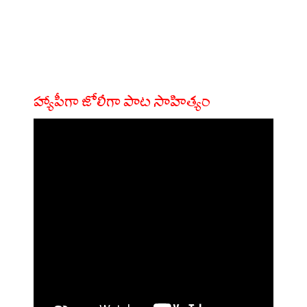
హ్యాపీగా జోలీగా పాట సాహిత్యం