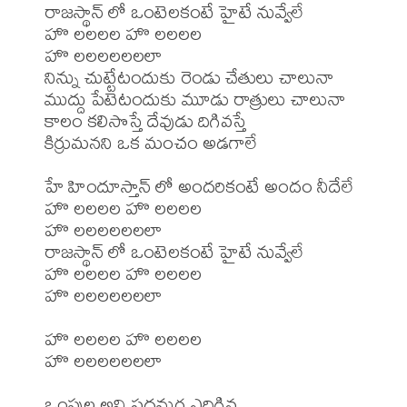
రాజస్థాన్ లో ఒంటెలకంటే హైటే నువ్వేలే

హొ లలలల హొ లలలల

హొ లలలలలలలా

నిన్ను చుట్టేటందుకు రెండు చేతులు చాలునా

ముద్దు పేటెటందుకు మూడు రాత్రులు చాలునా

కాలం కలిసొస్తే దేవుడు దిగివస్తే

కిర్రుమనని ఒక మంచం అడగాలే

హే హిందూస్తాన్ లో అందరికంటే అందం నీదేలే

హొ లలలల హొ లలలల

హొ లలలలలలలా

రాజస్థాన్ లో ఒంటెలకంటే హైటే నువ్వేలే

హొ లలలల హొ లలలల

హొ లలలలలలలా

హొ లలలల హొ లలలల

హొ లలలలలలలా

ఒంపుల అవి పదనుగ ఎదిగిన
