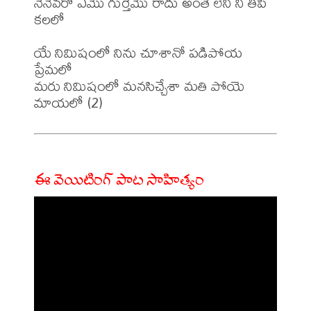
నేనెవరొ ఎమొ గుర్తేమొ రాదు అంతే లేని నీ తీపి 
కలలో

యే నిమిషంలో నిను చూశానో పడిపోయ 
ప్రేమలో

మరు నిమిషంలో మనసిచ్చేశా మతి పోయె 
ఈ వెయిటింగ్ పాట సాహిత్యం