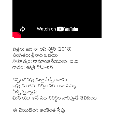
చిత్రం: ఇది నా లవ్ స్టోరీ (2018)

సంగీతం: శ్రీనాథ్ విజయ్

సాహిత్యం: రామాంజనేయులు. వి.వి

గానం: శక్తిశ్రీ గోపాలన్

కన్పించినప్పుడల్లా ఏడ్పించాను

ఇప్పుడు తను కన్పించకుండా నన్ను 
ఏడ్పిస్తున్నాడు

మిస్ యు అనే పదానికర్థం నాకప్పుడే తెలిసింది

ఈ వెయిటింగ్ ఇంకెంత సేపు
