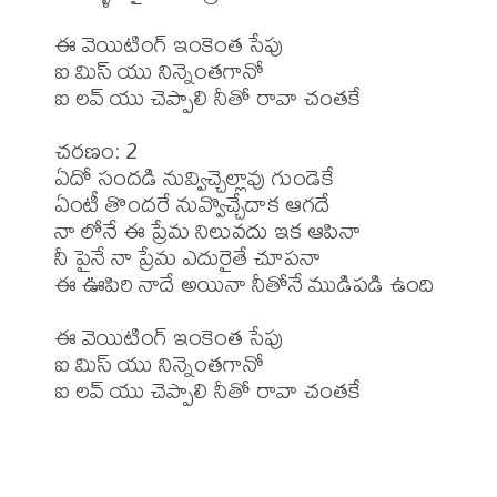
ఈ వెయిటింగ్ ఇంకెంత సేపు

ఐ మిస్ యు నిన్నెంతగానో

ఐ లవ్ యు చెప్పాలి నీతో రావా చంతకే

చరణం: 2

ఏదో సందడి నువ్విచ్చెల్లావు గుండెకే

ఏంటీ తొందరే నువ్వొచ్చేదాక ఆగదే

నా లోనే ఈ ప్రేమ నిలువదు ఇక ఆపినా

నీ పైనే నా ప్రేమ ఎదురైతే చూపనా

ఈ ఊపిరి నాదే అయినా నీతోనే ముడిపడి ఉంది

ఈ వెయిటింగ్ ఇంకెంత సేపు

ఐ మిస్ యు నిన్నెంతగానో

ఐ లవ్ యు చెప్పాలి నీతో రావా చంతకే
