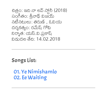
చిత్రం: ఇది నా లవ్ స్టోరీ (2018)

సంగీతం: శ్రీనాథ్ విజయ్

నటీనటులు: తరుణ్ , ఓవియ

దర్శకత్వం: రమేష్ గోపి

నిర్మాత: యస్.వి.ప్రకాష్

విడుదల తేది: 14.02.2018
01. Ye Nimishamlo
02. Ee Waiting