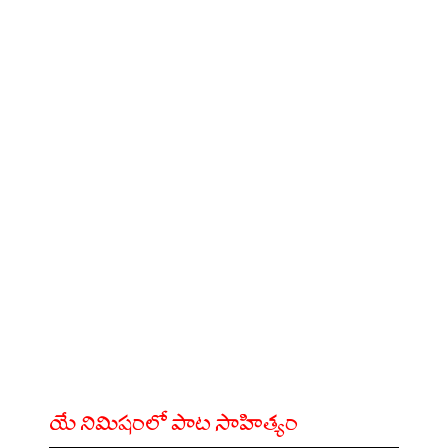
యే నిమిషంలో పాట సాహిత్యం