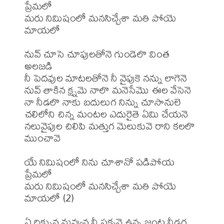
ప్రేమలో  

మరు నిమిషంలో మనసిచ్చేశా మతి పోయె 
మాయలో

నువ్ చూసె చూపులతోనె గుండెలొ వింత 
అలజడి  

నీ పెదవుల మాటలతోనె నీ వైపుకె నన్ను లాగెనె  

నువ్ తాకిన క్ష్నమె నాలొ మనెసేమొ ఈల వేసెనె  

నా నీడలొ నాకు బదులుగ నిన్ను చూసానులె  

చలిలోని చిన్న మంటల ఎదురైతె ఏమి చేయనె  

నలువైపుల చిలిపి మత్తుగ మెలుకువె రాని కలలొ 
ముంచావె  

యే నిమిషంలో నిను చూశానో పడిపోయ 
ప్రేమలో  

మరు నిమిషంలో మనసిచ్చేశా మతి పోయె 
మాయలో (2)

ఏ దిక్కున నువ్వున నీ పక్కనె ఉన్న జంట నీడగ  
