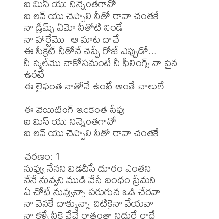
ఐ మిస్ యు నిన్నెంతగానో

ఐ లవ్ యు చెప్పాలి నీతో రావా చంతకే

నా డ్రీమ్స్ ఏమో నీతోటి నిండే

నా హార్టేమొ  ఆ మాట దాచే

ఈ సీక్రెట్ నీతోనే చెప్పే రోజే ఎప్పుడో...

నీ స్మైలేమొ నాకోసమంటే నీ ఫీలింగ్స్ నా పైన 
ఉంటే

ఈ లైఫంత నాతోనే ఉంటే అంతే చాలులే

ఈ వెయిటింగ్ ఇంకెంత సేపు

ఐ మిస్ యు నిన్నెంతగానో

ఐ లవ్ యు చెప్పాలి నీతో రావా చంతకే

చరణం: 1

నువ్వు నేనని విడదీసే దూరం ఎంతని

నేనే నువ్వని ముడి వేసే బంధం ప్రేమని

ఏ చోటే నువ్వున్నా పరుగున ఒడి చేరవా

నా వెనకే దాక్కున్నా చిటికైనా వేయవా

నా కళ్ళే నీకై వేచే రాత్రంతా నిదురే రాదే
