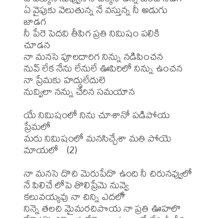
ఏ వైపుకు వెలుతున్న నే వస్తున్న నీ అడుగు 
జాడగ  

నీ పేరె పెదవి తీపిగ ప్రతి నిమిషం పలికి 
చూడన  

నా మనసె పూలదారిగ నిన్ను నడిపించన  

నువ్ లేక నేను లేనులే ఊపిరిలో నిన్ను ఉంచన  

నా ప్రేమకు హద్దులేదులె 

నువ్విలా నన్ను చేరిన సమయాన  

యే నిమిషంలో నిను చూశానో పడిపోయ 
ప్రేమలో  

మరు నిమిషంలో మనసిచ్చేశా మతి పోయె 
మాయలో  (2)

నా మనసె దొచి మెరుపేదొ ఉంది నీ చిరునవ్వులో

నే పిలిచే లోపె తొలిప్రేమె నువ్వై  

కలువయ్యవు నా చిన్ని ఎదలో

నిన్నె తలచి మైమరచిపొయ నా ప్రతి ఊహలొ  
