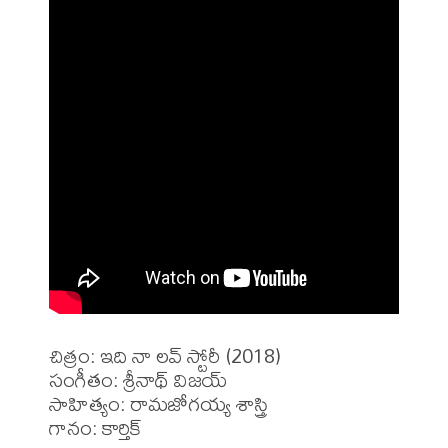
చిత్రం: ఇది నా లవ్ స్టోరీ (2018)

సంగీతం: శ్రీనాథ్ విజయ్

సాహిత్యం: రామజోగయ్య శాస్త్రి

గానం: కార్తిక్
