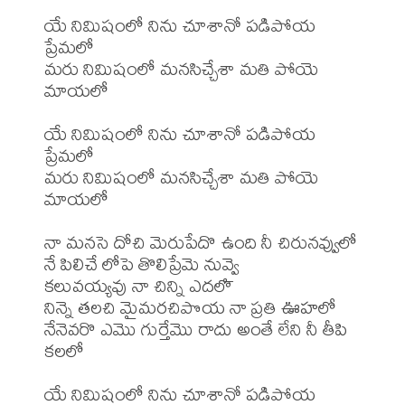
యే నిమిషంలో నిను చూశానో పడిపోయ 
ప్రేమలో  

మరు నిమిషంలో మనసిచ్చేశా మతి పోయె 
మాయలో

యే నిమిషంలో నిను చూశానో పడిపోయ 
ప్రేమలో  

మరు నిమిషంలో మనసిచ్చేశా మతి పోయె 
మాయలో 

నా మనసె దోచి మెరుపేదొ ఉంది నీ చిరునవ్వులో

నే పిలిచే లోపె తొలిప్రేమె నువ్వై  

కలువయ్యవు నా చిన్ని ఎదలొ  

నిన్నె తలచి మైమరచిపొయ నా ప్రతి ఊహలో

నేనెవరొ ఎమొ గుర్తేమొ రాదు అంతే లేని నీ తీపి 
కలలో

యే నిమిషంలో నిను చూశానో పడిపోయ 