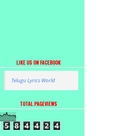
LIKE US ON FACEBOOK
Telugu Lyrics World
TOTAL PAGEVIEWS
5
8
4
4
2
4