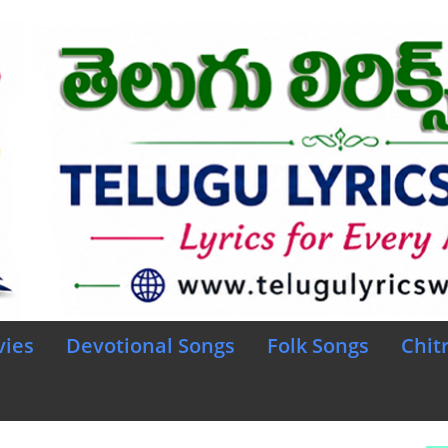
vies
Devotional Songs
Folk Songs
Chit