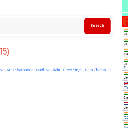
vie
vie
15)
1 
vie
Th
yya
,
Kriti Kharbanda
,
Nadhiya
,
Rakul Preet Singh
,
Ram Charan
,
S.
vie
"
Te
3 
vie
(2
Mu