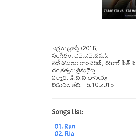
చిత్రం: బ్రూస్లీ (2015)

సంగీతం: ఎస్.ఎస్.థమన్

నటీనటులు: రాంచరణ్, రకూల్ ప్రీత్ సింగ్
దర్శకత్వం: శ్రీనువైట్ల

నిర్మాత: డి.వి.వి.దానయ్య

01. Run
02. Ria