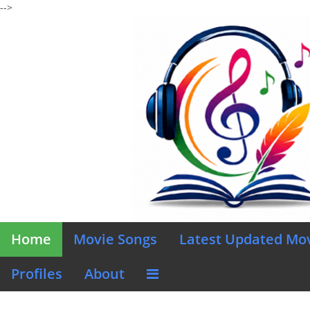
-->
Home
Movie Songs
Latest Updated Mo
Profiles
About