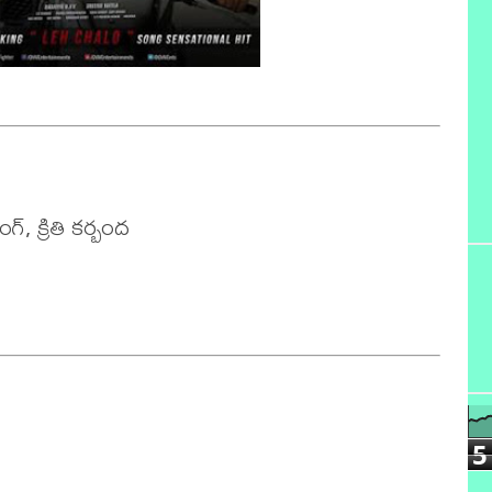
, క్రితి కర్బంద

5