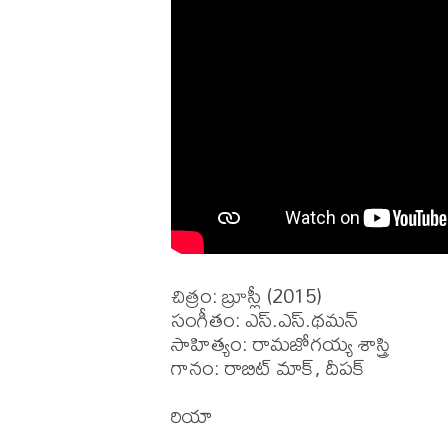
చిత్రం: బ్రూస్లీ (2015)

సంగీతం: ఎస్.ఎస్.థమన్

సాహిత్యం: రామజోగయ్య శాస్త్రి

గానం: రాబిట్ మాక్, దీపక్ 
