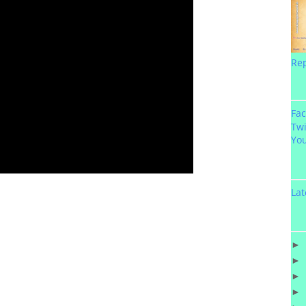
Re
Fa
Twi
Yo
Lat
►
►
►
►