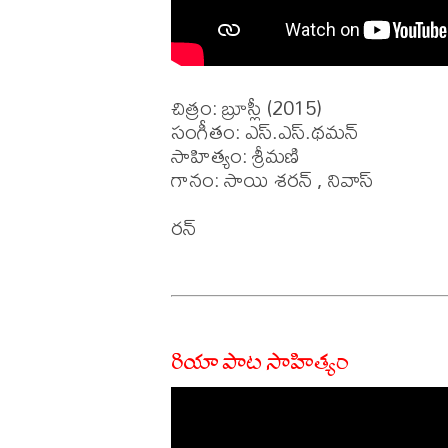
చిత్రం: బ్రూస్లీ (2015)

సంగీతం: ఎస్.ఎస్.థమన్

సాహిత్యం: శ్రీమణి

గానం: సాయి శరన్ , నివాస్ 

రన్ 

రియా పాట సాహిత్యం