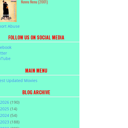
Nuvvu Nenu (2001)
port Abuse
FOLLOW US ON SOCIAL MEDIA
cebook
tter
uTube
MAIN MENU
est Updated Movies
BLOG ARCHIVE
2026
(190)
2025
(14)
2024
(54)
2023
(188)