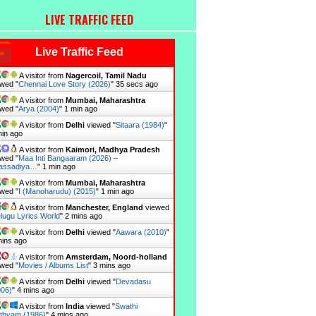
LIVE TRAFFIC FEED
Live Traffic Feed
A visitor from
Nagercoil, Tamil Nadu
wed "
Chennai Love Story (2026)
"
36 secs ago
A visitor from
Mumbai, Maharashtra
wed "
Arya (2004)
"
1 min ago
A visitor from
Delhi
viewed "
Sitaara (1984)
"
min ago
A visitor from
Kaimori, Madhya Pradesh
wed "
Maa Inti Bangaaram (2026) –
assadiya…
"
1 min ago
A visitor from
Mumbai, Maharashtra
wed "
I (Manoharudu) (2015)
"
1 min ago
A visitor from
Manchester, England
viewed
lugu Lyrics World
"
2 mins ago
A visitor from
Delhi
viewed "
Aawara (2010)
"
mins ago
A visitor from
Amsterdam, Noord-holland
wed "
Movies / Albums List
"
3 mins ago
A visitor from
Delhi
viewed "
Devadasu
006)
"
4 mins ago
A visitor from
India
viewed "
Swathi
thyam (1986)
"
4 mins ago