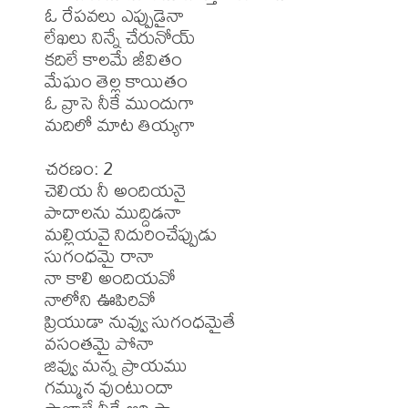
ఓ రేపవలు ఎప్పుడైనా 

లేఖలు నిన్నే చేరునోయ్

కదిలే కాలమే జీవితం 

మేఘం తెల్ల కాయితం

ఓ వ్రాసె నీకే ముందుగా 

మదిలో మాట తియ్యగా

చరణం: 2

చెలియ నీ అందియనై 

పాదాలను ముద్దిడనా

మల్లియవై నిదురించేప్పుడు 

సుగంధమై రానా

నా కాలి అందియవో 

నాలోని ఊపిరివో

ప్రియుడా నువ్వు సుగంధమైతే

వసంతమై పోనా

జివ్వు మన్న ప్రాయము 

గమ్మున వుంటుందా
