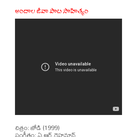
అందాల జీవా పాట సాహిత్యం
చిత్రం: జోడి (1999)

సంగీతం: ఏ.ఆర్.రెహమాన్ 
