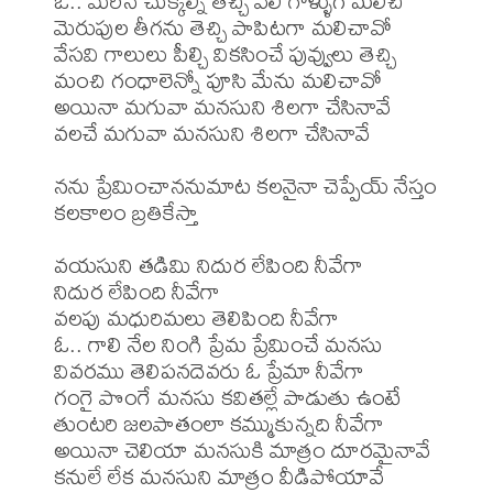
ఓ.. మెరిసే చుక్కల్ని తెచ్చి వేలి గోళ్ళుగ మలిచి

మెరుపుల తీగను తెచ్చి పాపిటగా మలిచావో

వేసవి గాలులు పీల్చి వికసించే పువ్వులు తెచ్చి

మంచి గంధాలెన్నో పూసి మేను మలిచావో

అయినా మగువా మనసుని శిలగా చేసినావే

వలచే మగువా మనసుని శిలగా చేసినావే

నను ప్రేమించాననుమాట కలనైనా చెప్పేయ్ నేస్తం 

కలకాలం బ్రతికేస్తా

వయసుని తడిమి నిదుర లేపింది నీవేగా

నిదుర లేపింది నీవేగా

వలపు మధురిమలు తెలిపింది నీవేగా

ఓ.. గాలి నేల నింగి ప్రేమ ప్రేమించే మనసు

వివరము తెలిపనదెవరు ఓ ప్రేమా నీవేగా

గంగై పొంగే మనసు కవితల్లే పాడుతు ఉంటే

తుంటరి జలపాతంలా కమ్ముకున్నది నీవేగా

అయినా చెలియా మనసుకి మాత్రం దూరమైనావే

కనులే లేక మనసుని మాత్రం వీడిపోయావే
