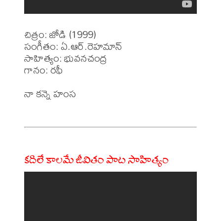
చిత్రం: జోడి (1999)

సంగీతం: ఏ.ఆర్.రెహమాన్ 

సాహిత్యం: భువనచంద్ర

గానం: రఫీ

నా కన్నె హంస

కదిలే కాలమే జీవితం పాట సాహిత్యం