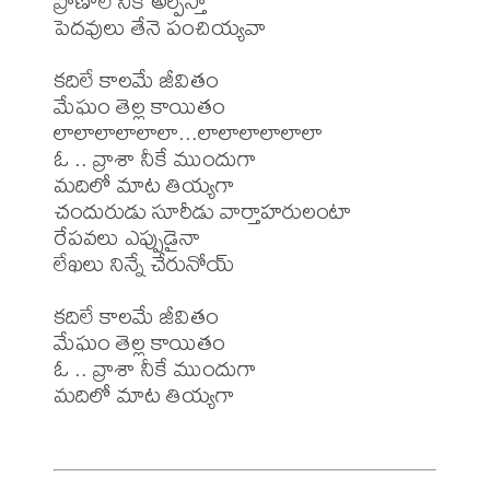
ప్రాణాలే నీకే అర్పిస్తా 

పెదవులు తేనె పంచియ్యవా

కదిలే కాలమే జీవితం 

మేఘం తెల్ల కాయితం

లాలాలాలాలాలా...లాలాలాలాలాలా

ఓ .. వ్రాశా నీకే ముందుగా 

మదిలో మాట తియ్యగా

చందురుడు సూరీడు వార్తాహరులంటా 

రేపవలు ఎప్పుడైనా 

లేఖలు నిన్నే చేరునోయ్

కదిలే కాలమే జీవితం 

మేఘం తెల్ల కాయితం

ఓ .. వ్రాశా నీకే ముందుగా 

మదిలో మాట తియ్యగా
