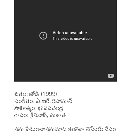
చిత్రం: జోడి (1999)

సంగీతం: ఏ.ఆర్.రెహమాన్ 

సాహిత్యం: భువనచంద్ర

గానం: శ్రీనివాస్, సుజాత

నను ప్రేమించాననుమాట కలనైనా చెప్పేయ్ నేస్తం 
