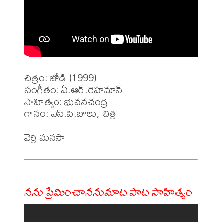
చిత్రం: జోడి (1999)

సంగీతం: ఏ.ఆర్.రెహమాన్ 

సాహిత్యం: భువనచంద్ర

గానం: ఎస్.పి.బాలు, చిత్ర 

నను ప్రేమించాననుమాట పాట సాహిత్యం