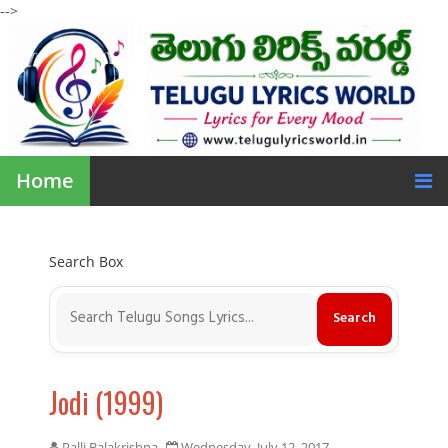
-->
Home
Search Box
Jodi (1999)
Palli Balakrishna
Wednesday, July 12, 2017