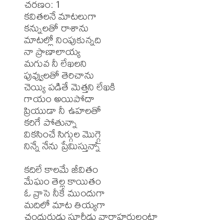
చరణం: 1

కవితలనే మాటలుగా 

కన్నులతో రాశాను

మాటల్లో నింపుకున్నది

నా ప్రాణాలాయ్య

మగువ నీ లేఖలని 

పువ్వులతో తెరిచాను

చెయ్యి పడితే మెత్తని లేఖకి 

గాయం అయిపోదా

ప్రియుడా నీ ఉహలతో 

కరిగే పోతున్నా

వికసించే సిగ్గుల మొగ్గై 

నిన్నే నేను ప్రేమిస్తున్నా

కదిలే కాలమే జీవితం 

మేఘం తెల్ల కాయితం

ఓ వ్రాసె నీకే ముందుగా 

మదిలో మాట తియ్యగా

చందురుడు సూరీడు వార్తాహరులంటా 
