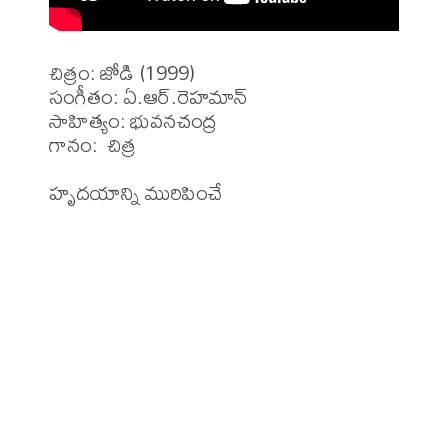
చిత్రం: జోడి (1999)

సంగీతం: ఏ.ఆర్.రెహమాన్ 

సాహిత్యం: భువనచంద్ర

గానం:  చిత్ర 

హృదయాన్ని మురిపించే 
