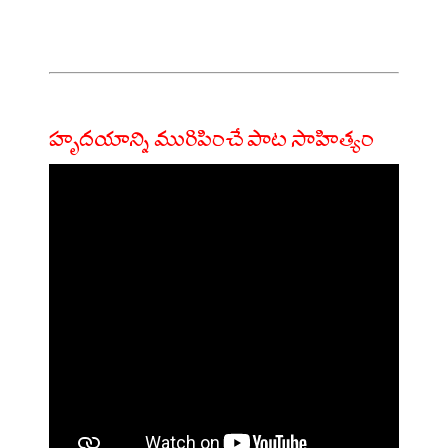
హృదయాన్ని మురిపించే పాట సాహిత్యం