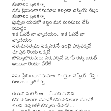
కలకాలం బ్రతికేస్తా

నను ప్రేమించాననుమాట కలనైనా చెప్పేయ్ నేస్తం 

కలకాలం బ్రతికేస్తా

పువ్వుల యదలో శబ్ధం మన మనసులు చేసే 
యుద్ధం

ఇక ఓపదే నా హృదయం.. ఇక ఓపదే నా 
హృదయం

సత్యమసత్యము పక్కపక్కనే ఉంటై పక్కపక్కనే 

చూపుకి రెండు ఒక్కటే

బొమ్మాబొరుసులు పక్కపక్కనే చూసే కళ్ళు ఒక్కటే 
అయినా రెండూ వేరేలే

నను ప్రేమించాననుమాట కలనైనా చెప్పేయ్ నేస్తం 

కలకాలం బ్రతికేస్తా

రేయిని మలిచీ ఆ... రేయిని మలిచి

కనుపాపలుగా చేసావో కనుపాపలుగా చేసావో

చిలిపి వెన్నెలతో కన్నులు చేసావో...
