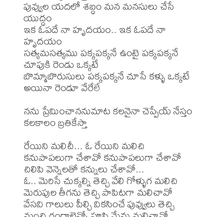
పువ్వుల యదలో శబ్ధం మన మనసులు చేసే 
యుద్ధం

ఇక ఓపదే నా హృదయం.. ఇక ఓపదే నా 
హృదయం

సత్యమసత్యము పక్కపక్కనే ఉంటై పక్కపక్కనే 

చూపుకి రెండు ఒక్కటే

బొమ్మాబొరుసులు పక్కపక్కనే చూసే కళ్ళు ఒక్కటే 
అయినా రెండూ వేరేలే

నను ప్రేమించాననుమాట కలనైనా చెప్పేయ్ నేస్తం 

కలకాలం బ్రతికేస్తా

రేయిని మలిచీ... ఓ రేయిని మలిచి

కనుపాపలుగా చేశావో కనుపాపలుగా చేశావో

చిలిపి వెన్నెలతో కన్నులు చేశావో...

ఓ.. మెరిసే చుక్కల్ని తెచ్చి వేలి గోళ్ళుగ మలిచి

మెరుపుల తీగను తెచ్చి పాపిటగా మలిచావో

వేసవి గాలులు పీల్చి వికసించే పువ్వులు తెచ్చి

మంచి గంధాలెన్నో పూసి మేను మలిచావో
