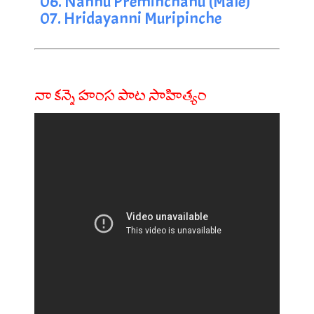
06. Nannu Preminchanu (Male)
07. Hridayanni Muripinche
నా కన్నె హంస పాట సాహిత్యం