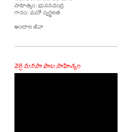
సాహిత్యం: భువనచంద్ర

గానం: మనో స్వర్ణలత 

అందాల జీవా 

వెర్రి మనసా పాట సాహిత్యం