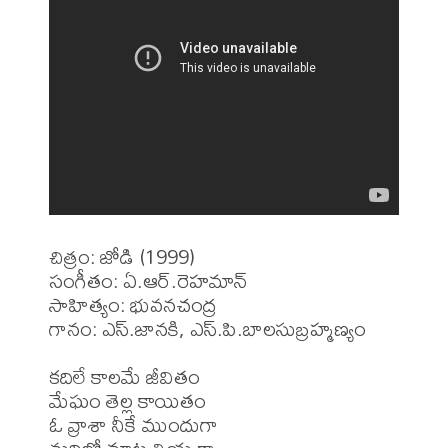
చిత్రం: జోడి (1999)

సంగీతం: ఏ.ఆర్.రెహమాన్ 

సాహిత్యం: భువనచంద్ర

గానం: ఎస్.జానకి, ఎస్.పి.బాలసుబ్రహ్మణ్యం

కదిలే కాలమే జీవితం 

మేఘం తెల్ల కాయితం

ఓ వ్రాశా నీకే ముందుగా 
