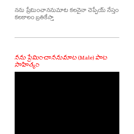
నను ప్రేమించాననుమాట కలనైనా చెప్పేయ్ నేస్తం 

కలకాలం బ్రతికేస్తా

నను ప్రేమించాననుమాట (Male) పాట
సాహిత్యం