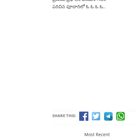
పరిచిన పూదారిలో ఓ ఓ ఓ ఓ..
SHARE THIS:
Most Recent