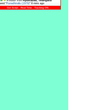
A visitor from
Hyderabad, Telangana
wed "
Punadhirallu (1979)
"
8 mins ago
Get Script
Real Time
Tracking ON