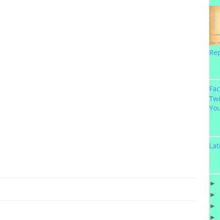
Re
Fa
Twi
Yo
Lat
►
►
►
►