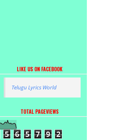
LIKE US ON FACEBOOK
Telugu Lyrics World
TOTAL PAGEVIEWS
5
6
5
7
9
2