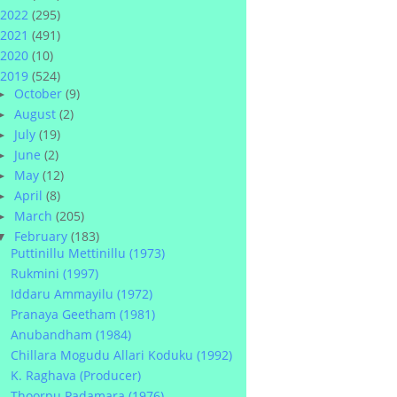
2022
(295)
2021
(491)
2020
(10)
2019
(524)
October
(9)
►
August
(2)
►
July
(19)
►
June
(2)
►
May
(12)
►
April
(8)
►
March
(205)
►
February
(183)
▼
Puttinillu Mettinillu (1973)
Rukmini (1997)
Iddaru Ammayilu (1972)
Pranaya Geetham (1981)
Anubandham (1984)
Chillara Mogudu Allari Koduku (1992)
K. Raghava (Producer)
Thoorpu Padamara (1976)