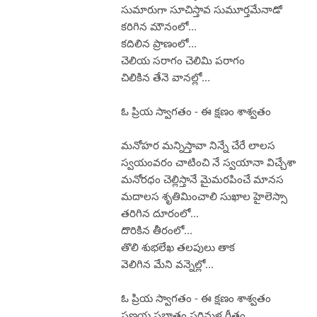
సుమారుగా సూచిస్తావ సుమూర్తమేనాడో
కరిగిన మౌనంలో...
కదిలిన ప్రాణంలో...
చెలియ సరాగం చెలిమి పరాగం
చిలికిన తేనె వానల్లో...
ఓ ప్రియ స్వాగతం - ఈ క్షణం శాశ్వతం
మనోహర మన్నిస్తావా నిన్నే చేరే లాలస
స్వయంవరం చాటించి నే స్వయానా విచ్చేశా
మనోరధం చెల్లిస్తానే మైమరపించే మానస
మదాలస శృతిమించాలి సుఖాల హైలెస్సా
తరిగిన దూరంలో...
దొరికిన తీరంలో...
తొలి శుభలేఖ తలపులు తాక
వెలిగిన మేని వన్నెల్లో...
ఓ ప్రియ స్వాగతం - ఈ క్షణం శాశ్వతం
ప్రణయ ప్రభాతం పరిమళ గీతం