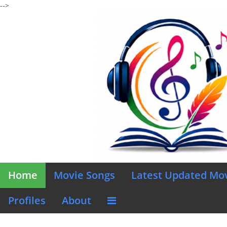
-->
Home
Movie Songs
Latest Updated Mo
Profiles
About