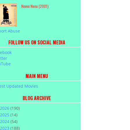
Nuvvu Nenu (2001)
port Abuse
FOLLOW US ON SOCIAL MEDIA
cebook
tter
uTube
MAIN MENU
est Updated Movies
BLOG ARCHIVE
2026
(190)
2025
(14)
2024
(54)
2023
(188)