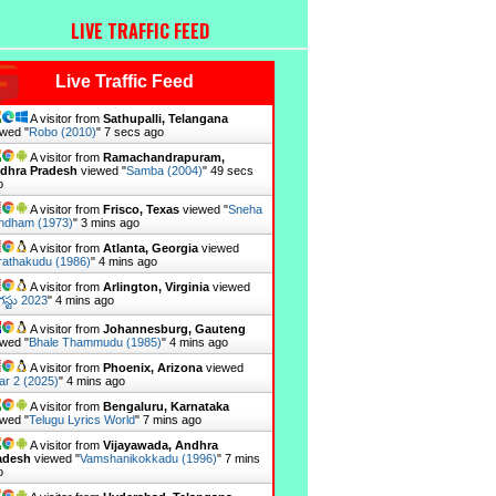
LIVE TRAFFIC FEED
Live Traffic Feed
A visitor from
Sathupalli, Telangana
wed "
Robo (2010)
"
8 secs ago
A visitor from
Ramachandrapuram,
dhra Pradesh
viewed "
Samba (2004)
"
50 secs
o
A visitor from
Frisco, Texas
viewed "
Sneha
ndham (1973)
"
3 mins ago
A visitor from
Atlanta, Georgia
viewed
rathakudu (1986)
"
4 mins ago
A visitor from
Arlington, Virginia
viewed
స్టు 2023
"
4 mins ago
A visitor from
Johannesburg, Gauteng
wed "
Bhale Thammudu (1985)
"
4 mins ago
A visitor from
Phoenix, Arizona
viewed
r 2 (2025)
"
4 mins ago
A visitor from
Bengaluru, Karnataka
wed "
Telugu Lyrics World
"
7 mins ago
A visitor from
Vijayawada, Andhra
adesh
viewed "
Vamshanikokkadu (1996)
"
7 mins
o