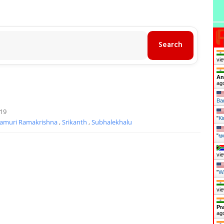
vie
An
ag
Ba
019
"
Ki
amuri Ramakrishna
,
Srikanth
,
Subhalekhalu
"
ఆగ
vie
"
Wa
vie
Pr
ag