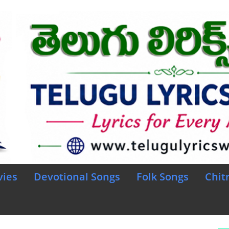
vies
Devotional Songs
Folk Songs
Chit