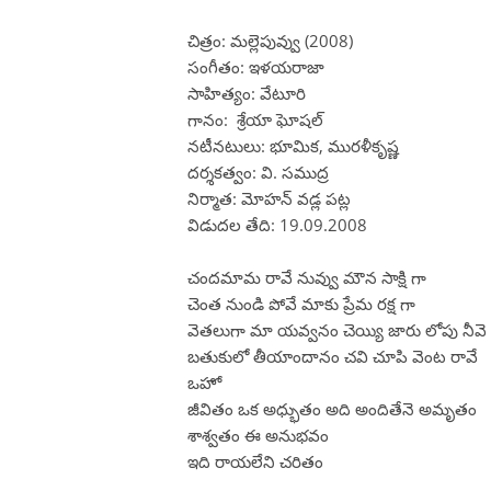
చిత్రం: మల్లెపువ్వు (2008)
సంగీతం: ఇళయరాజా
సాహిత్యం: వేటూరి
గానం: శ్రేయా ఘోషల్
నటీనటులు: భూమిక, మురళీకృష్ణ
దర్శకత్వం: వి. సముద్ర
నిర్మాత: మోహన్ వడ్ల పట్ల
విడుదల తేది: 19.09.2008
చందమామ రావే నువ్వు మౌన సాక్షి గా
చెంత నుండి పోవే మాకు ప్రేమ రక్ష గా
వెతలుగా మా యవ్వనం చెయ్యి జారు లోపు నీవె
బతుకులో తీయాందానం చవి చూపి వెంట రావే
ఒహో
జీవితం ఒక అధ్భుతం అది అందితేనె అమృతం
శాశ్వతం ఈ అనుభవం
ఇది రాయలేని చరితం