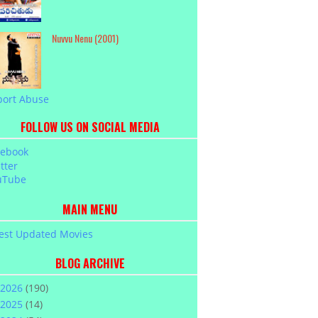
Nuvvu Nenu (2001)
port Abuse
FOLLOW US ON SOCIAL MEDIA
cebook
tter
uTube
MAIN MENU
est Updated Movies
BLOG ARCHIVE
2026
(190)
2025
(14)