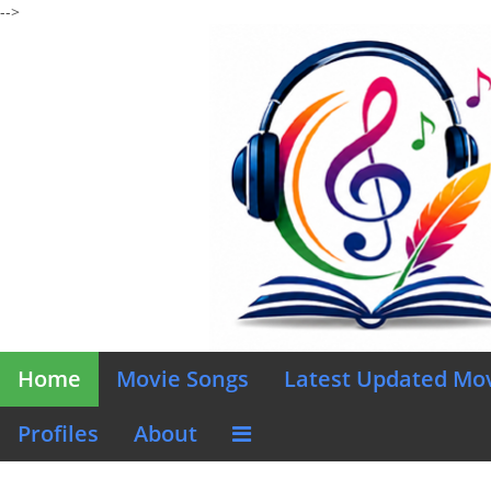
-->
Home
Movie Songs
Latest Updated Mo
Profiles
About