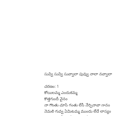
సువ్వి సువ్వి సువ్వాలా పువ్వు నాలా నవ్వాలా
చరణం: 1
కోయిలమ్మ ఎందుకమ్మ
కొత్తగుందీ వైనం
నా గొంతు చూసి గంతు లేసీ నేర్చినావా గానం
నెమలి గువ్వ ఏమిటమ్మ ముందు లేదే లాస్యం