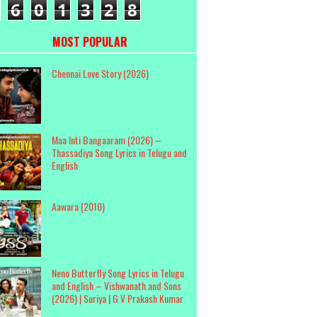
6
0
1
3
2
8
MOST POPULAR
Chennai Love Story (2026)
Maa Inti Bangaaram (2026) –
Thassadiya Song Lyrics in Telugu and
English
Aawara (2010)
Neno Butterfly Song Lyrics in Telugu
and English – Vishwanath and Sons
(2026) | Suriya | G V Prakash Kumar