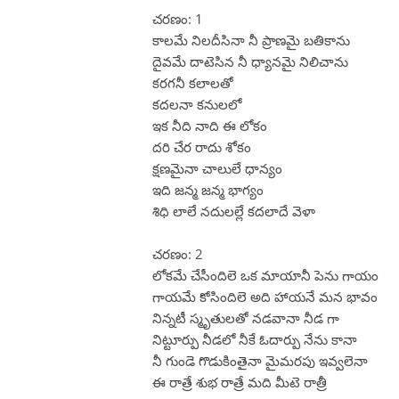
చరణం: 1
కాలమే నిలదీసినా నీ ప్రాణమై బతికాను
దైవమే దాటెసిన నీ ధ్యానమై నిలిచాను
కరగనీ కలాలతో
కదలనా కనులలో
ఇక నీది నాది ఈ లోకం
దరి చేర రాదు శోకం
క్షణమైనా చాలులే ధాన్యం
ఇది జన్మ జన్మ భాగ్యం
శిధి లాలే నదులల్లే కదలాదే వెళా
చరణం: 2
లోకమే చేసీందిలె ఒక మాయానీ పెను గాయం
గాయమే కోసిందిలె అది హాయనే మన భావం
నిన్నటీ స్మృతులతో నడవానా నీడ గా
నిట్టూర్పు నీడలో నీకే ఓదార్పు నేను కానా
నీ గుండె గొడుకింతైనా మైమరపు ఇవ్వలెనా
ఈ రాత్రే శుభ రాత్రే మది మీటె రాత్రీ