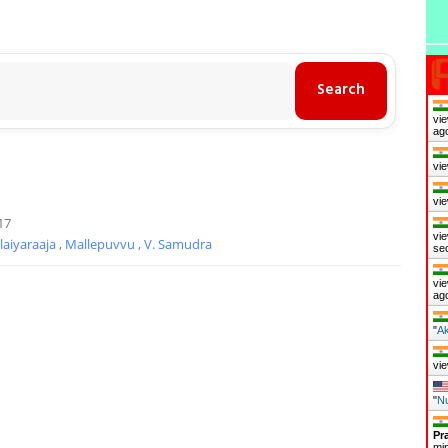
vie
ag
vie
vie
17
vie
Ilaiyaraaja
,
Mallepuvvu
,
V. Samudra
se
vie
ag
"
Ak
vie
"
Nu
Pr
mi