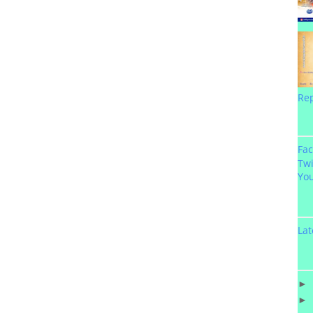
Re
Fa
Twi
Yo
Lat
►
►