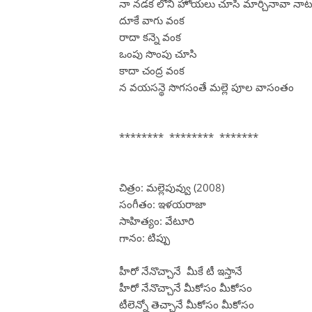
నా నడక లోని హోయలు చూసి మార్చినావా నాట
దూకే వాగు వంక
రాదా కన్నె వంక
ఒంపు సొంపు చూసి
కాదా చంద్ర వంక
న వయసన్థె సొగసంతే మల్లె పూల వాసంతం
******** ******** *******
చిత్రం: మల్లెపువ్వు (2008)
సంగీతం: ఇళయరాజా
సాహిత్యం: వేటూరి
గానం: టిప్పు
హీరో నేనొచ్చానే మీకే టీ ఇస్తానే
హీరో నేనొచ్చానే మీకోసం మీకోసం
టీలెన్నో తెచ్చానే మీకోసం మీకోసం