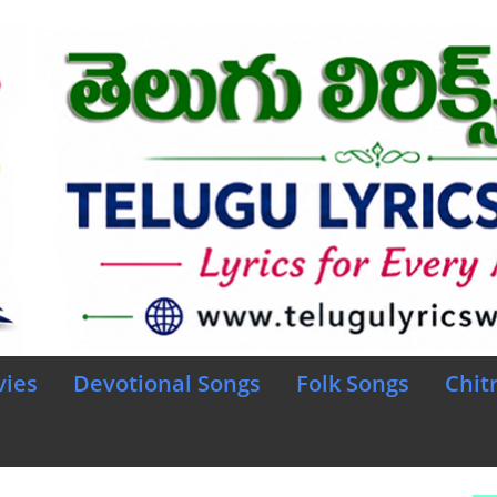
vies
Devotional Songs
Folk Songs
Chit