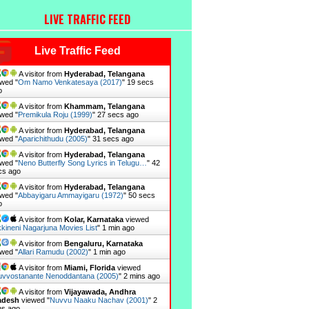
LIVE TRAFFIC FEED
Live Traffic Feed
A visitor from
Hyderabad, Telangana
wed "
Om Namo Venkatesaya (2017)
"
20 secs
o
A visitor from
Khammam, Telangana
wed "
Premikula Roju (1999)
"
28 secs ago
A visitor from
Hyderabad, Telangana
wed "
Aparichithudu (2005)
"
32 secs ago
A visitor from
Hyderabad, Telangana
wed "
Neno Butterfly Song Lyrics in Telugu…
"
43
cs ago
A visitor from
Hyderabad, Telangana
wed "
Abbayigaru Ammayigaru (1972)
"
51 secs
o
A visitor from
Kolar, Karnataka
viewed
kineni Nagarjuna Movies List
"
1 min ago
A visitor from
Bengaluru, Karnataka
wed "
Allari Ramudu (2002)
"
1 min ago
A visitor from
Miami, Florida
viewed
vvostanante Nenoddantana (2005)
"
2 mins ago
A visitor from
Vijayawada, Andhra
adesh
viewed "
Nuvvu Naaku Nachav (2001)
"
2
ns ago