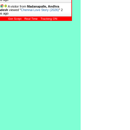
A visitor from
Madanapalle, Andhra
adesh
viewed "
Chennai Love Story (2026)
"
2
ns ago
Get Script
Real Time
Tracking ON