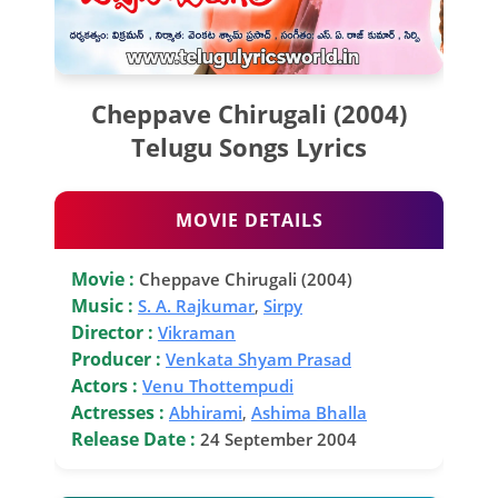
Cheppave Chirugali (2004)
Telugu Songs Lyrics
MOVIE DETAILS
Movie :
Cheppave Chirugali (2004)
Music :
S. A. Rajkumar
,
Sirpy
Director :
Vikraman
Producer :
Venkata Shyam Prasad
Actors :
Venu Thottempudi
Actresses :
Abhirami
,
Ashima Bhalla
Release Date :
24 September 2004