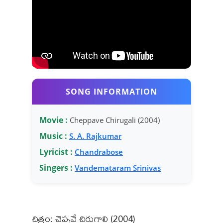
SONG INFORMATION
Movie :
Cheppave Chirugali (2004)
Music :
S. A. Rajkumar
Lyricist :
Chandrabose
Singers :
Vandemataram Srinivas
చిత్రం: చెప్పవే చిరుగాలి (2004)