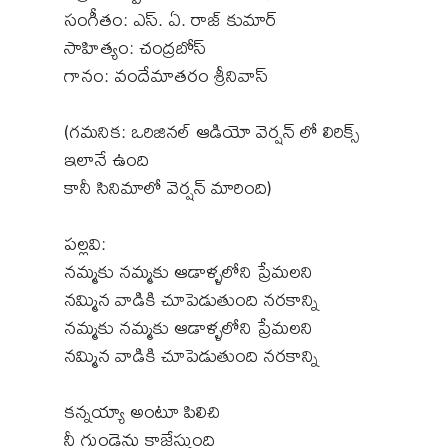
సంగీతం: ఎస్. ఏ. రాజ్ కుమార్
సాహిత్యం: చంద్రబోస్
గానం: వందేమాతరం శ్రీనివాస్
(గమనిక: ఒరిజినల్ ఆడియో వెర్షన్ లో లిరిక్స్
ఇలానే ఉంది
కానీ సినిమాలో వెర్షన్ మారింది)
పల్లవి:
నమ్మకు నమ్మకు ఆడాళ్ళలోని ప్రేమలని
నమ్మిన వాడికి చూపెడుతుంది నరకాన్ని
నమ్మకు నమ్మకు ఆడాళ్ళలోని ప్రేమలని
నమ్మిన వాడికి చూపెడుతుంది నరకాన్ని
కన్నయ్యా అంటూ పిలిచి
నీ గుండెను కాజేస్తుంది