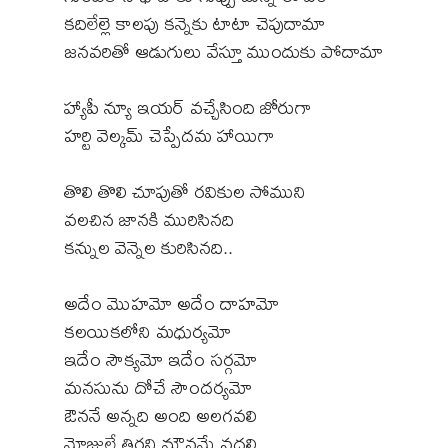
కదిలేల్లె కాలపు కన్నెకు టాటా చెపుదామా
జనవరితో ఆడుగులు వేస్తూ ముందుకు పోదామా
హ్యాపీ న్యూ ఇయర్ వచ్చేసింది జోరుగా
హర్టి వెల్కమ్ చెప్పేదమ హాయిగా
తొలి తొలి చూపుతో రవికుల సోముని
వలచిన జానకి మురిసినది
కన్నుల వెన్నెల కురిసినది..
అదేం మొహమో అదేం దాహమో
కలయికలోని మధుర్యమో
ఇదేం సౌక్యమో ఇదేం సర్గమో
మనసును దోచే సౌందర్యమో
ఔననే అన్నది అంది అలగవలి
మోజులే తిరని మౌనమే వదలి