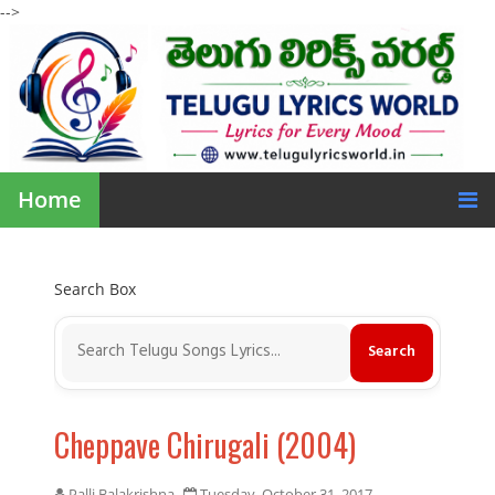
-->
Home
Search Box
Cheppave Chirugali (2004)
Palli Balakrishna
Tuesday, October 31, 2017