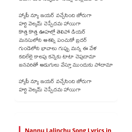
హ్యాపీ న్యూ ఇయర్ వచ్చేసింది జోరుగా
హర్టి వెల్కమ్ చెప్పేదమ హాయిగా
కొత్త కొత్త ఊహల్లో తెలిపో డియర్
మనసులోని ఆశల్ని పంచుకో బ్రదర్
గుండెలోని భావాలు గుప్పు మన్న ఈ వేళ
కదిలేల్లె కాలపు కన్నెకు టాటా చెపుదామా
జనవరితో ఆడుగులు వేస్తూ ముందుకు పోదామా
హ్యాపీ న్యూ ఇయర్ వచ్చేసింది జోరుగా
Nannu Lalinchu Song Lyrics in