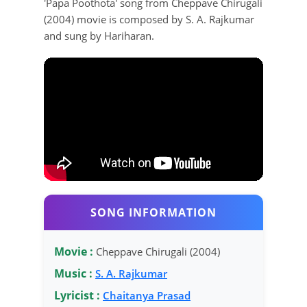
'Papa Poothota' song from Cheppave Chirugali
(2004) movie is composed by S. A. Rajkumar
and sung by Hariharan.
SONG INFORMATION
Movie :
Cheppave Chirugali (2004)
Music :
S. A. Rajkumar
Lyricist :
Chaitanya Prasad