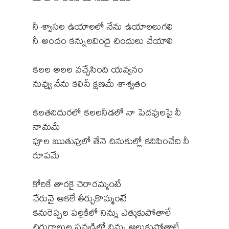
నీ శ్వాసల ఉయాలలో నేను ఉయాలలుగలి
నీ అందం కన్నులవిందై చిందులు వేయాలి
కలల అలల వచ్చేసింది యవ్వనం
నువ్వు నేను కలిసే క్షణమే శాశ్వతం
కలతనిదురలో కలలనీడలో నా పెదవులపై నీ
నామమే
పూల ఋతువులో తేనె చినుకుల్లో కనిపించేది నీ
రూపమే
కోరికే తారకై చెరారమ్మంటే
చేరువై ఆకలే తీర్చుకొమ్మంటే
కనురెప్పల పల్లకిలో నిన్ను ఎత్తుకుపోతాలే
చిరుగాలుల సవ్వడిలో నిన్ను అల్లుకుపోతాలే