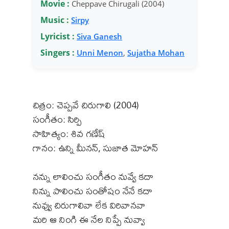
Movie :
Cheppave Chirugali (2004)
Music :
Sirpy
Lyricist :
Siva Ganesh
Singers :
Unni Menon
,
Sujatha Mohan
చిత్రం: చెప్పవే చిరుగాలి (2004)
సంగీతం: సిర్పి
సాహిత్యం: శివ గణేష్
గానం: ఉన్ని మీనన్, సుజాత మోహన్
నన్ను లాలించు సంగీతం నువ్వే కదా
నిన్ను పాలించు సంతోషం నేనే కదా
నువ్వు చిరుగాలివా లేక విరివానవా
మరి ఆ నింగి ఈ నేల నిప్పే నువ్వా