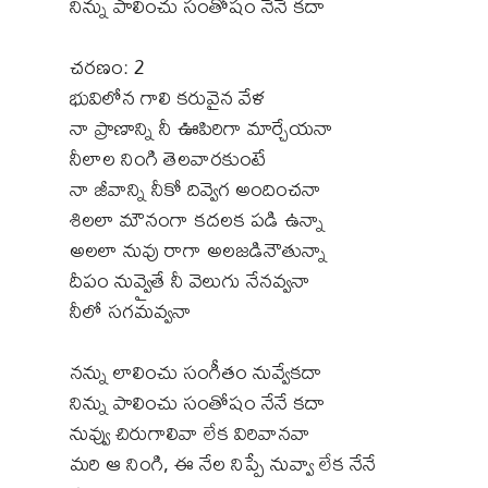
నిన్ను పాలించు సంతోషం నేనే కదా
చరణం: 2
భువిలోన గాలి కరువైన వేళ
నా ప్రాణాన్ని నీ ఊపిరిగా మార్చేయనా
నీలాల నింగి తెలవారకుంటే
నా జీవాన్ని నీకో దివ్వెగ అందించనా
శిలలా మౌనంగా కదలక పడి ఉన్నా
అలలా నువు రాగా అలజడినౌతున్నా
దీపం నువ్వైతే నీ వెలుగు నేనవ్వనా
నీలో సగమవ్వనా
నన్ను లాలించు సంగీతం నువ్వేకదా
నిన్ను పాలించు సంతోషం నేనే కదా
నువ్వు చిరుగాలివా లేక విరివానవా
మరి ఆ నింగి, ఈ నేల నిప్పే నువ్వా లేక నేనే