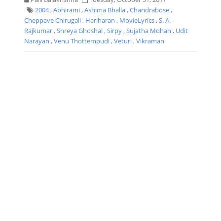
2004
,
Abhirami
,
Ashima Bhalla
,
Chandrabose
,
Cheppave Chirugali
,
Hariharan
,
MovieLyrics
,
S. A.
Rajkumar
,
Shreya Ghoshal
,
Sirpy
,
Sujatha Mohan
,
Udit
Narayan
,
Venu Thottempudi
,
Veturi
,
Vikraman