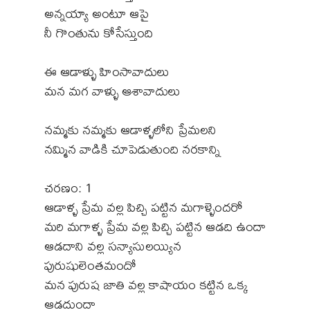
అన్నయ్యా అంటూ ఆపై
నీ గొంతును కోసేస్తుంది
ఈ ఆడాళ్ళు హింసావాదులు
మన మగ వాళ్ళు ఆశావాదులు
నమ్మకు నమ్మకు ఆడాళ్ళలోని ప్రేమలని
నమ్మిన వాడికి చూపెడుతుంది నరకాన్ని
చరణం: 1
ఆడాళ్ళ ప్రేమ వల్ల పిచ్చి పట్టిన మగాళ్ళెందరో
మరి మగాళ్ళ ప్రేమ వల్ల పిచ్చి పట్టిన ఆడది ఉందా
ఆడదాని వల్ల సన్యాసులయ్యిన
పురుషులెంతమందో
మన పురుష జాతి వల్ల కాషాయం కట్టిన ఒక్క
ఆడదుందా