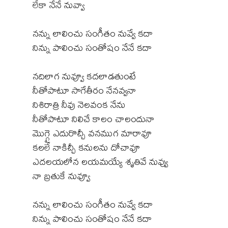
లేకా నేనే నువ్వా
నన్ను లాలించు సంగీతం నువ్వే కదా
నిన్ను పాలించు సంతోషం నేనే కదా
నదిలాగ నువ్వూ కదలాడతుంటే
నీతోపాటూ సాగేతీరం నేనవ్వనా
నిశిరాత్రి నీవు నెలవంక నేను
నీతోపాటూ నిలిచే కాలం చాలందునా
మొగ్గై ఎదురొచ్చీ వనముగ మారావూ
కలలే నాకిచ్చీ కనులను దోచావూ
ఎదలయలోన లయమయ్యే శృతివే నువ్వు
నా బ్రతుకే నువ్వూ
నన్ను లాలించు సంగీతం నువ్వే కదా
నిన్ను పాలించు సంతోషం నేనే కదా