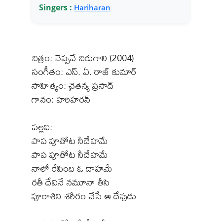
Singers :
Hariharan
చిత్రం: చెప్పవే చిరుగాలి (2004)
సంగీతం: ఎస్. ఏ. రాజ్ కుమార్
సాహిత్యం: చైతన్య ప్రసాద్
గానం: హరిహరన్
పల్లవి:
పాప పూతోట నీదేహమే
పాప పూతోట నీదేహమే
నాలో రేపింది ఓ దాహమే
రతీ దేవినే నమూనా తీసి
పూరాశిని శరీరం చేసే ఆ దేవుడు