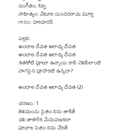
సంగీతం: సిర్పి
సాహిత్యం: వేటూరి సుందరరామ మూర్తి
గానం: హరిహరన్
పల్లవి:
అందాల దేవత ఆరాధ్య దేవత
అందాల దేవత ఆరాధ్య దేవత
శతకోటి పూలూ ఉన్నాయి కానీ చెలినీలాంటి
సొగసైన పూవొకటి ఉన్నదా?
అందాల దేవత ఆరాధ్య దేవత (2)
చరణం: 1
తెలిమంచు సైతం నిను తాకితే
చలి తాళలేక మేనువణకదా
పూబాల సైతం నిను చేరితే