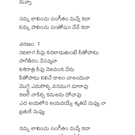
నువ్వా
నన్ను లాలించు సంగీతం నువ్వే కదా
నిన్ను పాలించు సంతోషం నేనే కదా
చరణం: 1
నదిలాగ నీవు కదలాడుతుంటే నీతోపాటు
సాగేతీరం నేనవ్వనా
నిశిరాత్రి నీవు నెలవంక నేను
నీతోపాటు నిలిచే కాలం చాలందునా
మొగ్గై ఎదురొచ్చి వనముగ మారావు
కలలే నాకిచ్చి కనులను దోచావు
ఎద లయలోన లయవయ్యే శృతివే నువ్వు నా
బ్రతుకే నువ్వు
నన్ను లాలించు సంగీతం నువ్వే కదా