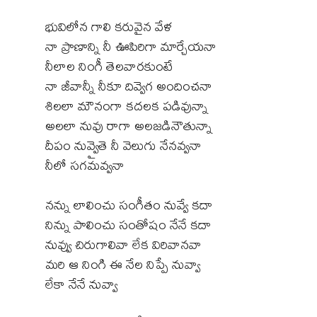
భువిలోన గాలి కరువైన వేళ
నా ప్రాణాన్ని నీ ఊపిరిగా మార్చేయనా
నీలాల నింగీ తెలవారకుంటే
నా జీవాన్నీ నీకూ దివ్వెగ అందించనా
శిలలా మౌనంగా కదలక పడివున్నా
అలలా నువు రాగా అలజడినౌతున్నా
దీపం నువ్వైతె నీ వెలుగు నేనవ్వనా
నీలో సగమవ్వనా
నన్ను లాలించు సంగీతం నువ్వే కదా
నిన్ను పాలించు సంతోషం నేనే కదా
నువ్వు చిరుగాలివా లేక విరివానవా
మరి ఆ నింగి ఈ నేల నిప్పే నువ్వా
లేకా నేనే నువ్వా