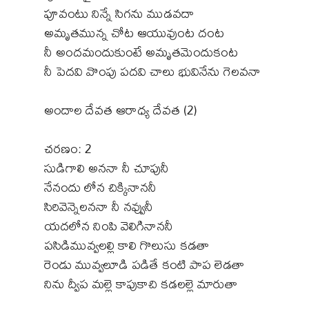
పూవంటు నిన్నే సిగను ముడవదా
అమృతమున్న చోట ఆయువుంట దంట
నీ అందమందుకుంటే అమృతమెందుకంట
నీ పెదవి వొంపు పదవి చాలు భువినేను గెలవనా
అందాల దేవత ఆరాధ్య దేవత (2)
చరణం: 2
సుడిగాలి అననా నీ చూపునీ
నేనందు లోన చిక్కినాననీ
సిరివెన్నెలననా నీ నవ్వునీ
యదలోన నింపి వెలిగినాననీ
పసిడిమువ్వలల్లి కాలి గొలుసు కడతా
రెండు మువ్వలూడి పడితే కంటి పాప లెడతా
నిను ద్వీప మల్లె కాపుకాచి కడలల్లె మారుతా