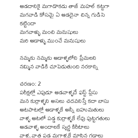
ఆడదానికై మగాడొకడు తాజ్ మహల్ కట్టగా
మగవాడి కోసమై ఏ ఆడదైనా చిన్న గుడిసె
కట్టిందా
మగవాళ్ళు మంచి మనుషులు
మరి ఆడాళ్ళు ముంచే మనుషులు
నమ్మకు నమ్మకు ఆడాళ్ళలోని ప్రేమలని
నమ్మిన వాడికి చూపెడుతుంది నరకాన్ని
చరణం: 2
పరీక్షల్లో ఎపుడూ ఆడవాళ్ళదే ఫస్ట్ ప్లేసు
మన కుర్రాళ్ళని అసలు చదవనిస్తే కదా బాసు
ఆటపాటల్లో ఆడాళ్ళకే అన్నీ బహుమతులు
వాళ్ళ ఆటలో పడ్డ కుర్రాళ్ళకే లేవు పుట్టగతులు
ఆడవాళ్ళ అందాలకే స్వర్ణ కిరీటాలు
వాళ్ళ వాత పడ్డ మగాళ్ళకే మాసిన గడ్డాలు