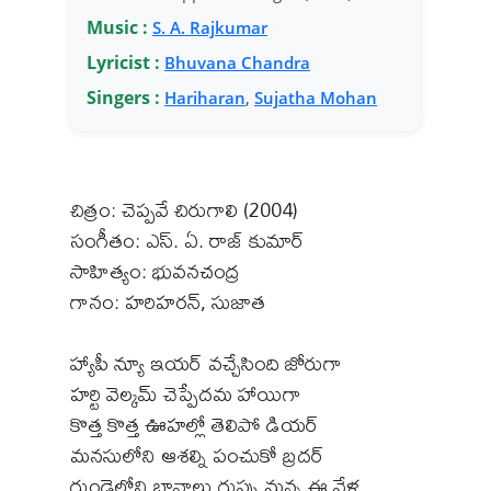
Music :
S. A. Rajkumar
Lyricist :
Bhuvana Chandra
Singers :
Hariharan
,
Sujatha Mohan
చిత్రం: చెప్పవే చిరుగాలి (2004)
సంగీతం: ఎస్. ఏ. రాజ్ కుమార్
సాహిత్యం: భువనచంద్ర
గానం: హరిహరన్, సుజాత
హ్యాపీ న్యూ ఇయర్ వచ్చేసింది జోరుగా
హర్టి వెల్కమ్ చెప్పేదమ హాయిగా
కొత్త కొత్త ఊహల్లో తెలిపో డియర్
మనసులోని ఆశల్ని పంచుకో బ్రదర్
గుండెలోని భావాలు గుప్పు మన్న ఈ వేళ