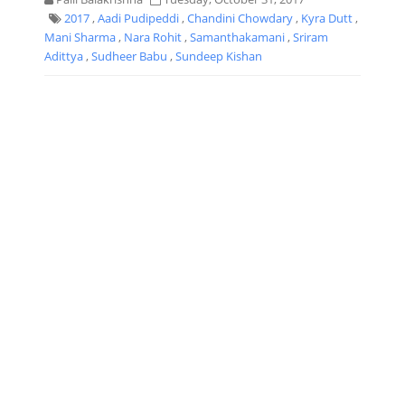
2017
,
Aadi Pudipeddi
,
Chandini Chowdary
,
Kyra Dutt
,
Mani Sharma
,
Nara Rohit
,
Samanthakamani
,
Sriram
Adittya
,
Sudheer Babu
,
Sundeep Kishan