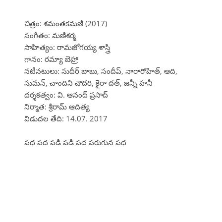
చిత్రం: శమంతకమణి (2017)
సంగీతం: మణిశర్మ
సాహిత్యం: రామజోగయ్య శాస్త్రి
గానం: రమ్యా బెహ్రా
నటీనటులు: సుదీర్ బాబు, సందీప్, నారారోహిత్, ఆది,
సుమన్, చాందిని చౌదరి, కైరా దత్, జన్నీ హనీ
దర్శకత్వం: వి. ఆనంద్ ప్రసాద్
నిర్మాత: శ్రీరామ్ ఆదిత్య
విడుదల తేది: 14.07. 2017
పద పద పడి పడి పద పరుగున పద