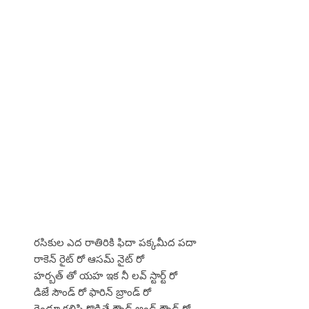
రసికుల ఎద రాతిరికి ఫిదా పక్కమీద పదా
రాకెన్ రైట్ రో ఆసమ్ నైట్ రో
హర్బత్ తో యహ ఇక నీ లవ్ స్టార్ట్ రో
డిజే సౌండ్ రో ఫారిన్ బ్రాండ్ రో
రెండూ కలిపి కొడితే రౌండ్ అండ్ రౌండ్ రో