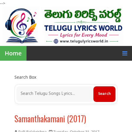
-->
Home
Search Box
Samanthakamani (2017)
Palli Balakrishna
Tuesday, October 31, 2017