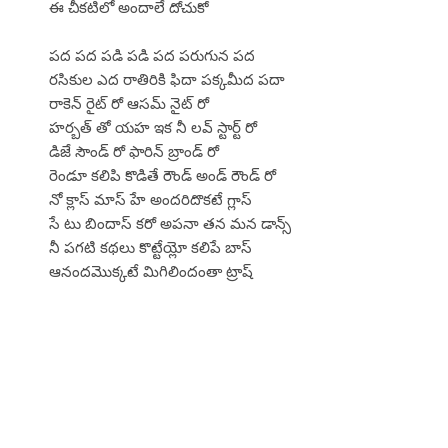
ఈ చీకటిలో అందాలే దోచుకో
పద పద పడి పడి పద పరుగున పద
రసికుల ఎద రాతిరికి ఫిదా పక్కమీద పదా
రాకెన్ రైట్ రో ఆసమ్ నైట్ రో
హర్బత్ తో యహ ఇక నీ లవ్ స్టార్ట్ రో
డిజే సౌండ్ రో ఫారిన్ బ్రాండ్ రో
రెండూ కలిపి కొడితే రౌండ్ అండ్ రౌండ్ రో
నో క్లాస్ మాస్ హే అందరిదొకటే గ్లాస్
సే టు బిందాస్ కరో అపనా తన మన డాన్స్
నీ పగటి కథలు కొట్టేయ్లో కలిపే బాస్
ఆనందమొక్కటే మిగిలిందంతా ట్రాష్