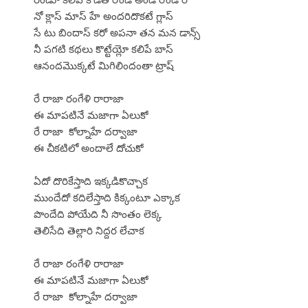
నో క్లాస్ మాస్ హే అందరిదొకటే గ్లాస్
సే టు బిందాస్ కరో అపనా తన మన డాన్స్
నీ పగటి కథలు కొట్టేయ్లో కలిపే బాస్
ఆనందమొక్కటే మిగిలిందంతా ట్రాష్
రే రాజా రంగేళి రారాజా
ఈ మాపటినే మజాగా ఏలుకో
రే రాజా కోల్నాహే దర్వాజా
ఈ చీకటిలో అందాలే దోచుకో
ఏదో దొరికేస్తాది ఇక్కడికొచ్చాక
ముందేదో కదిలేస్తాది కిక్కంటూ ఎక్కాక
పొందేది పోయేది నీ సొంతం లెక్క
తెలిసేది తెల్లారి నిద్దర లేచాక
రే రాజా రంగేళి రారాజా
ఈ మాపటినే మజాగా ఏలుకో
రే రాజా కోల్నాహే దర్వాజా