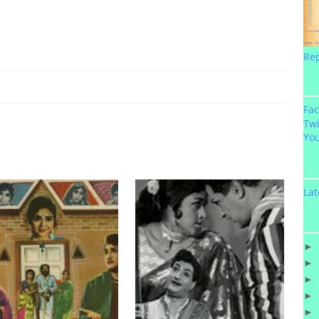
Re
Fa
Twi
Yo
Lat
►
►
►
►
►