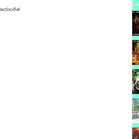
ి, జయలలిత