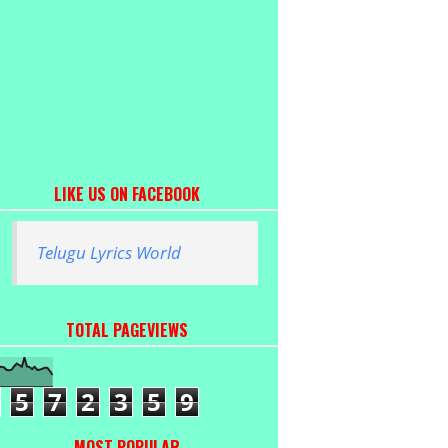
LIKE US ON FACEBOOK
Telugu Lyrics World
TOTAL PAGEVIEWS
5
7
2
3
5
9
MOST POPULAR