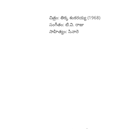
చిత్రం: తిక్క శంకరయ్య (1968)
సంగీతం: టి.వి. రాజు
సాహిత్యం: సినారె