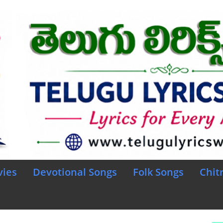
vies
Devotional Songs
Folk Songs
Chit