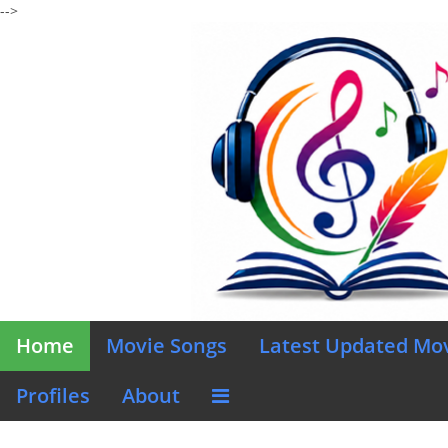
-->
Home
Movie Songs
Latest Updated Mo
Profiles
About