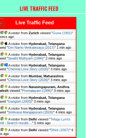
LIVE TRAFFIC FEED
Live Traffic Feed
A visitor from
Zurich
viewed "
Guna (1991)
"
 secs ago
A visitor from
Hyderabad, Telangana
wed "
Om Namo Venkatesaya (2017)
"
1 min ago
A visitor from
Hyderabad, Telangana
wed "
Swathi Muthyam (1986)
"
2 mins ago
A visitor from
Hyderabad, Telangana
wed "
Chennai Love Story (2026)
"
3 mins ago
A visitor from
Mumbai, Maharashtra
wed "
Chennai Love Story (2026)
"
3 mins ago
A visitor from
Narasingapuram, Andhra
adesh
viewed "
Premalayam (1995)
"
3 mins ago
A visitor from
Hyderabad, Telangana
wed "
Gangotri (2003)
"
3 mins ago
A visitor from
Hyderabad, Telangana
wed "
Srinivasa Mangapuram (2026)
"
4 mins ago
A visitor from
Delhi
viewed "
Telugu Lyrics
rld : Search results…
"
5 mins ago
A visitor from
Delhi
viewed "
Dhee (2007)
"
6
ns ago