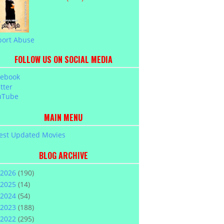
port Abuse
FOLLOW US ON SOCIAL MEDIA
cebook
tter
uTube
MAIN MENU
est Updated Movies
BLOG ARCHIVE
2026
(190)
2025
(14)
2024
(54)
2023
(188)
2022
(295)