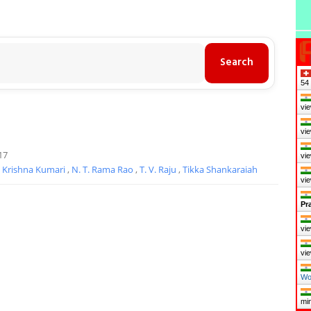
55
vie
vie
17
vie
,
Krishna Kumari
,
N. T. Rama Rao
,
T. V. Raju
,
Tikka Shankaraiah
vie
Pr
vie
vie
Wo
mi