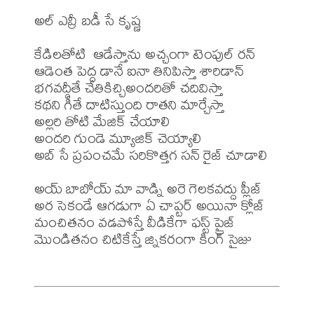
అల్ ఎవ్రీ బడీ సే కృష్ణ

కేడిలతోటి  ఆడేస్తాను అచ్చంగా టెంపుల్ రన్

ఆడెంత పెద్ద డానే ఐనా తినిపిస్తా శారిడాన్

భగవద్గీతే చేతికిచ్చిఅందరితో చదివిస్తా

కథని గీతే దాటిస్తుంది రాతని మార్చేస్తా

అల్లరి తోటి మేజిక్ చేయాలి

అందరి గుండె మ్యూజిక్ చెయ్యాలి

అబ్ సే ప్రపంచమే సరికొత్తగ సన్ రైజ్ చూడాలి

అయ్ బాబోయ్ మా వాడ్ని అరె గెలకవద్దు ప్లీజ్

అర సెకండే ఆగడుగా ఏ చాప్టర్ అయినా క్లోజ్ 

మంచితనం వడపోస్తే వీడికేగా ఫస్ట్ ప్రైజ్

మొండితనం చిటికేస్తే జ్నికరంగా కింగ్ సైజు
