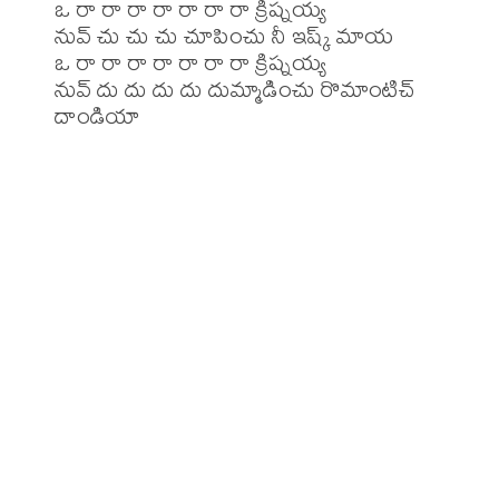
ఒ రా రా రా రా రా రా రా క్రిష్నయ్య 

నువ్ చు చు చు చూపించు నీ ఇష్క్ మాయ 

ఒ రా రా రా రా రా రా రా క్రిష్నయ్య 

నువ్ దు దు దు దు దుమ్మాడించు రొమాంటిచ్ 
దాండియా
