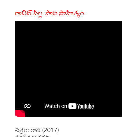
రాబిట్ పిల్ల పాట సాహిత్యం
చిత్రం: రాధ (2017)
