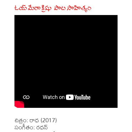
ఓయ్ మేరా క్రిషు పాట సాహిత్యం
చిత్రం: రాధ (2017)

సంగీతం: రధన్
