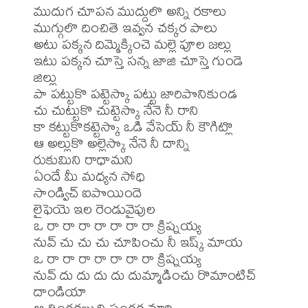
ముదుగ చూపన ముద్దులొ అన్ని రకాలు 

ముగ్గులొ దించితె ఇవ్వన చక్కర పాలు 

అటు పక్కన దిమ్మెక్కించె మల్లె పూల జల్లు 

ఇటు పక్కన చూస్తె సన్న జాజి చూస్తె గుండె 
జిల్లు 

పా పట్టుకొ పట్టెస్కొ పట్టు జారిపొనికుండ 

చు చుట్టుకొ చుట్టెస్కొ నేనె నీ రాని 

కా కట్టుకొకట్టెస్కొ ఒడి వేసెయ్ నీ కౌగిట్లొ 

ఆ అల్లుకొ అల్లెస్కొ నేనె నీ దాన్ని 

రుకుమిని రాధామని 

ఏందే మీ మధ్యన సోధి 

సాండ్విచ్ ఐపొయిందె 

లైఫెయె ఇల రెండువైపుల 

ఒ రా రా రా రా రా రా రా క్రిష్నయ్య 

నువ్ చు చు చు చూపించు నీ ఇష్క్ మాయ 

ఒ రా రా రా రా రా రా రా క్రిష్నయ్య 

నువ్ దు దు దు దు దుమ్మాడించు రొమాంటిచ్ 
దాండియా 

ఆ తింగరబుచి షంగర మారి 
