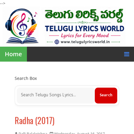
-->
Home
Search Box
Radha (2017)
Palli Balakrishna
Wednesday, August 16, 2017