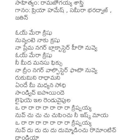
సాహిత్యం: రామజోగయ్య శాస్త్రి

గానం: ప్రియా హమేష్ , సమీరా భరద్వాజ్ , 
జతిన్

ఓయ్ మేరా క్రిషు 

నువ్వంటె నాకు క్రషు 

నా ప్రేమ నగర్ బ్లాక్బాస్టెర్ హీరొ నువ్వె 

ఓయ్ మేరా క్రిషు 

నీ మీద మనసు ఫిక్సు 

నా ద్రీం నగర్ వాల్పొస్టెర్ ఫొటొ నువ్వె 

రుకుమిని రాధామని 

ఏందే మీ మధ్యన సోధి 

సాండ్విచ్ ఐపొయిందె 

లైఫెయె ఇల రెండువైపుల 

ఒ రా రా రా రా రా రా రా క్రిష్నయ్య 

నువ్ చు చు చు చుపించు నీ ఇష్క్ మాయ 

ఒ రా రా రా రా రా రా రా క్రిష్నయ్య 

నువ్ దు దు దు దు దుమ్మాడించు రొమాంటిచ్ 
దాండియా 
