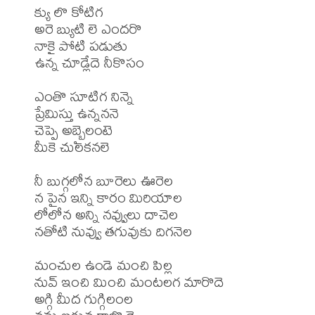
క్యు లొ కోటిగ 

అరె బ్యుటి లె ఎందరొ 

నాకై పోటి పడుతు 

ఉన్న చూడ్లేదె నీకొసం 

ఎంతొ సూటిగ నిన్నె 

ప్రేమిస్తు ఉన్నననె 

చెప్పె అబ్బైలంటె 

మీకె చులకనలె 

నీ బుగ్గలోన బూరెలు ఊరెల 

న పైన ఇన్ని కారం మిరియాల 

లోలోన అన్ని నవ్వులు దాచెల 

నతోటి నువ్వు తగువుకు దిగనెల 

మంచుల ఉండె మంచి పిల్ల 

నువ్ ఇంచి మించి మంటలగ మారొదె 

అగ్గి మీద గుగ్గిలంల 
