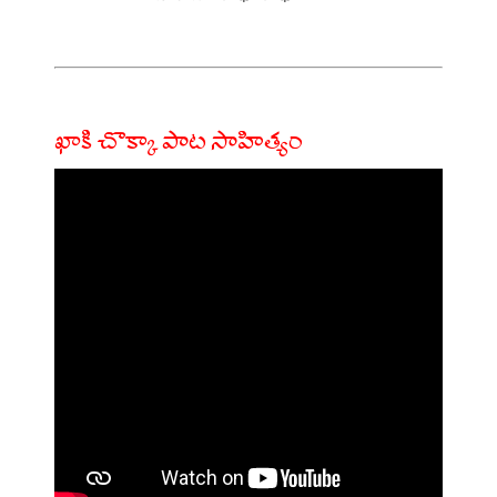
ఖాకి చొక్కా పాట సాహిత్యం