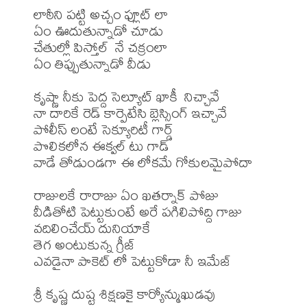
లాఠీని పట్టి అచ్చం ఫ్లూట్ లా

ఏం ఊదుతున్నాడో చూడు

చేతుల్లో పిస్తోల్  నే చక్రంలా

ఏం తిప్పుతున్నాడో వీడు

కృష్ణా నీకు పెద్ద సెల్యూట్ ఖాకీ  నిచ్చావే

నా దారికే రెడ్ కార్పెటేసి బ్లెస్సింగ్ ఇచ్చావే

పోలీస్ లంటే సెక్యూరిటీ గార్డ్

పొలికలోన ఈక్వల్ టు గాడ్

వాడే తోడుండగా ఈ లోకమే గోకులమైపోదా

రాజులకే రారాజు ఏం ఖతర్నాక్ పోజు

వీడితోటి పెట్టుకుంటే అరే పగిలిపోద్ది గాజు

వదిలించేయ్ దునియాకే 

తెగ అంటుకున్న గ్రీజ్

ఎవడైనా పాకెట్ లో పెట్టుకోడా నీ ఇమేజ్

శ్రీ కృష్ణ దుష్ట శిక్షణకై కార్యోన్ముఖుడవు
