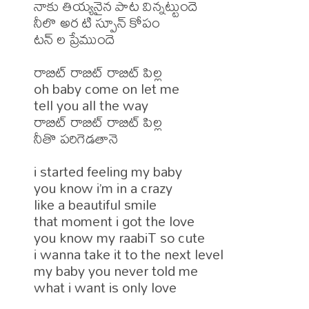
నాకు తియ్యనైన పాట విన్నట్టుందె 

నీలొ అర టి స్పూన్ కోపం 

టన్ ల ప్రేముందె 

రాబిట్ రాబిట్ రాబిట్ పిల్ల 

oh baby come on let me 

tell you all the way 

రాబిట్ రాబిట్ రాబిట్ పిల్ల 

నీతొ పరిగెడతానె 

i started feeling my baby 

you know i’m in a crazy 

like a beautiful smile 

that moment i got the love 

you know my raabiT so cute 

i wanna take it to the next level 

my baby you never told me 

what i want is only love 
