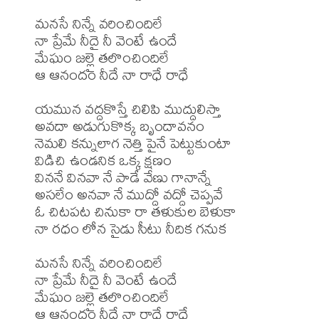
మనసే నిన్నే వరించిందిలే

నా ప్రేమే నీదై నీ వెంటే ఉందే

మేఘం జల్లై తలొంచిందిలే

ఆ ఆనందం నీదే నా రాధే రాధే

యమున వద్దకొస్తే చిలిపి ముద్దులిస్తా

అవదా అడుగుకొక్క బృందావనం 

నెమలి కన్నులాగ నెత్తి పైనే పెట్టుకుంటా

విడిచి ఉండనిక ఒక్క క్షణం

విననే వినవా నే పాడే వేణు గానాన్నే

అసలేం అనవా నే ముద్దో వద్దో చెప్పవే

ఓ చిటపట చినుకా రా తళుకుల బెళుకా

నా రధం లోన సైడు సీటు నీదిక గనుక

మనసే నిన్నే వరించిందిలే

నా ప్రేమే నీదై నీ వెంటే ఉందే

మేఘం జల్లై తలొంచిందిలే

ఆ ఆనందం నీదే నా రాధే రాధే
