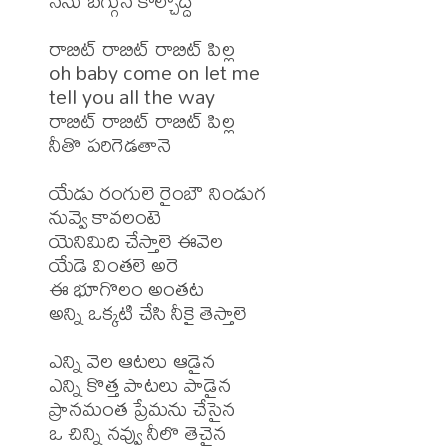
నను బగ్గున కాల్చొద్దె 

రాబిట్ రాబిట్ రాబిట్ పిల్ల 

oh baby come on let me 

tell you all the way 

రాబిట్ రాబిట్ రాబిట్ పిల్ల 

నీతొ పరిగెడతానె 

యేడు రంగులె రైంబౌ నిండుగ 

నువ్వె కావలంటె 

యెనిమిది చేస్తాలె ఈవెల 

యేడె వింతలె అరె 

ఈ భూగొలం అంతట 

అన్ని ఒక్కటి చేసి నీకై తెస్తాలె 

ఎన్ని వెల ఆటలు ఆడైన 

ఎన్ని కొత్త పాటలు పాడైన 

ప్రానమంత ప్రేమను చేసైన 

ఒ చిన్ని నవ్వు నీలొ తెచైన 
