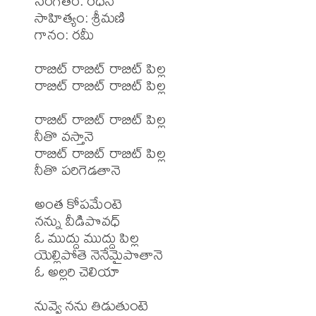
సంగీతం: రధన్

సాహిత్యం: శ్రీమణి

గానం: రమీ

రాబిట్ రాబిట్ రాబిట్ పిల్ల 

రాబిట్ రాబిట్ రాబిట్ పిల్ల 

రాబిట్ రాబిట్ రాబిట్ పిల్ల 

నీతొ వస్తానె 

రాబిట్ రాబిట్ రాబిట్ పిల్ల 

నీతొ పరిగెడతానె 

అంత కోపమేంటె 

నన్ను వీడిపొవధ్ 

ఓ ముద్దు ముద్దు పిల్ల 

యెల్లిపోతె నెనేమైపొతానె 

ఓ అల్లరి చెలియా 

నువ్వె నను తిడుతుంటె 
