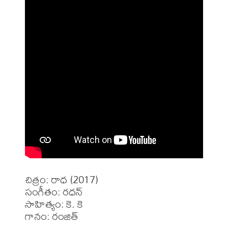
చిత్రం: రాధ (2017)

సంగీతం: రధన్

సాహిత్యం: కె. కె

గానం: రంజిత్
