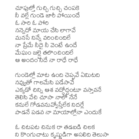
చూపుల్తో గుచ్చి గుచ్చి చంపకె

నీ వల్లే గుండె జారీ పోయిందే

ఓ సారి ఓ పోరి

నన్నెదో మాయ చేసి లాగావే

మనసే నిన్నే వరించిందిలే

నా ప్రేమే నీదై నీ వెంటే ఉందే

మేఘం జల్లై తలొంచిందిలే

ఆ అందం నీదే నా రాధే రాధే

గుండెల్లో మాట ఉంది చెప్పవే ఏమిటది

నవ్వుతో గాలమేసి పడేసావే

ఎక్కడో చిన్ని ఆశ వద్ధోద్దంటూ వస్తావనే

తెలిసి వేచి చూసా నాలో నేనే 

కనులే గోడవనువ్వోస్తేలేక నిదర్లే

పాడనే పడవ నా మాయాల్లోనా ఎందుకే

ఓ చిటపట చినుక రా తడబడి చిలక

ని కొంగుచాటు కృష్ణుడిగా అసలిది తెలుసా
