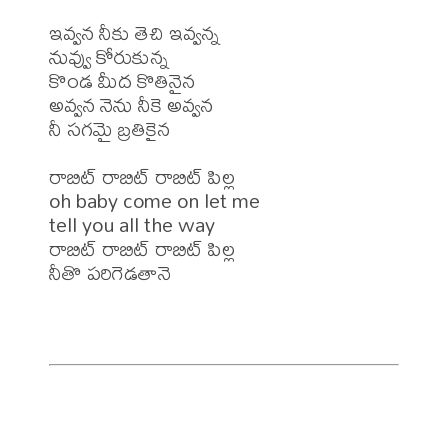
ఇవ్వన నీకు తెచి ఇవ్వన్న 

నువ్వు కోరుకున్న 

కొండ మీద కొతినైన 

అవ్వన నెను నీకె అవ్వన 

నీ సగమై బ్రతికైన 

రాబిట్ రాబిట్ రాబిట్ పిల్ల 

oh baby come on let me 

tell you all the way 

రాబిట్ రాబిట్ రాబిట్ పిల్ల 

నీతొ పరిగెడతానె
