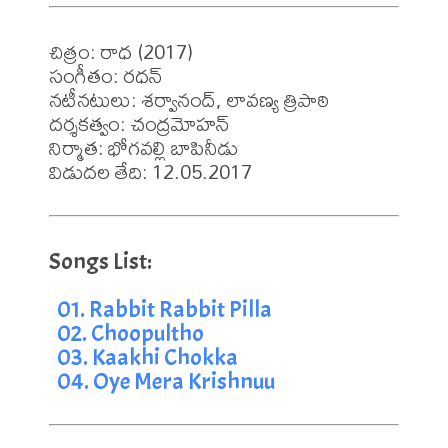
చిత్రం: రాధ (2017)

సంగీతం: రధన్

నటీనటులు: శర్వానంద్, లావణ్య త్రిపాఠి

దర్శకత్వం: చంద్రమోహన్

నిర్మాత: భోగవల్లి బాపినీడు

విడుదల తేది: 12.05.2017
01. Rabbit Rabbit Pilla
02. Choopultho
03. Kaakhi Chokka
04. Oye Mera Krishnuu