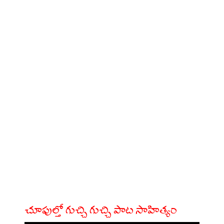
చూపుల్తో గుచ్చి గుచ్చి పాట సాహిత్యం