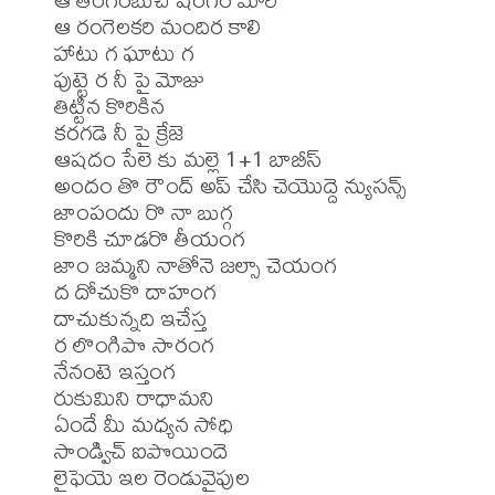
ఆ రంగెలకరి మందిర కాలి 

హాటు గ ఘాటు గ 

పుట్టె ర నీ పై మోజు 

తిట్టిన కొరికిన 

కరగడె నీ పై క్రేజె 

ఆషదం సేలె కు మల్లె 1+1 బాబీస్ 

అందం తొ రౌంద్ అప్ చేసి చెయొద్దె న్యుసన్స్ 

జాంపందు రొ నా బుగ్గ 

కొరికి చూడరొ తీయంగ 

జాం జమ్మని నాతోనె జల్సా చెయంగ 

ద దోచుకొ దాహంగ 

దాచుకున్నది ఇచేస్త 

ర లొంగిపొ సారంగ 

నేనంటె ఇస్తంగ 

రుకుమిని రాధామని 

ఏందే మీ మధ్యన సోధి 

సాండ్విచ్ ఐపొయిందె 

లైఫెయె ఇల రెండువైపుల 
