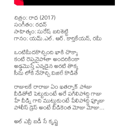
చిత్రం: రాధ (2017)

సంగీతం: రధన్

సాహిత్యం: సురేష్ బనిశెట్టి

గానం: యమ్.ఎల్. ఆర్. కార్తికేయన్, రమీ

ఒంటిమీదకొచ్చింది ఖాకి చొక్కా

కంటి రెప్పనైపోతా అందరికింకా

అడ్డమొస్తే ఎవ్వడైన అరటి తొక్క

సీను లోకి నేనొచ్చి విజిలే కొడితే

రాజులకే రారాజు ఏం ఖతర్నాక్ పోజు

వీడితోటి పెట్టుకుంటే అరే పగిలిపోద్ది గాజు

హే వీడ్ని గాని ముట్టుకుంటే పేలిపోద్ది ఫ్యూజు

పోలీస్ డ్రెస్ అంటే వీడికెంత మోజు మోజు...

అల్ ఎవ్రీ బడీ సే కృష్ణ
