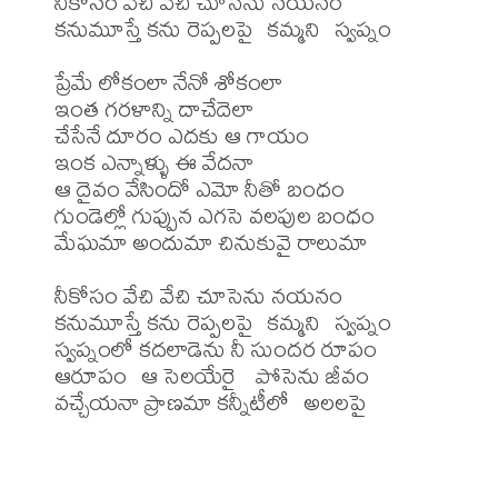
నీకోసం వేచి వేచి చూసెను నయనం

కనుమూస్తే కను రెప్పలపై  కమ్మని  స్వప్నం

ప్రేమే లోకంలా నేనో శోకంలా 

ఇంత గరళాన్ని దాచేదెలా

చేసేనే దూరం ఎదకు ఆ గాయం 

ఇంక ఎన్నాళ్ళు ఈ వేదనా

ఆ దైవం వేసిందో ఎమో నీతో బంధం 

గుండెల్లో గుప్పున ఎగసె వలపుల బంధం

మేఘమా అందుమా చినుకువై రాలుమా

నీకోసం వేచి వేచి చూసెను నయనం

కనుమూస్తే కను రెప్పలపై  కమ్మని  స్వప్నం

స్వప్నంలో కదలాడెను నీ సుందర రూపం

ఆరూపం  ఆ సెలయేరై   పోసెను జీవం

వచ్చేయనా ప్రాణమా కన్నీటీలో  అలలపై
