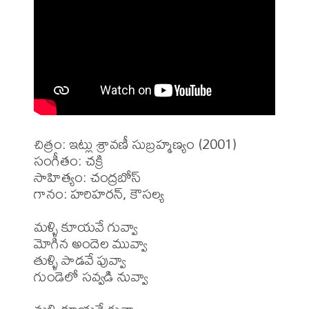
చిత్రం: ఇట్లు శ్రావణీ సుబ్రహ్మణ్యం (2001)

సంగీతం: చక్రి

సాహిత్యం: చంద్రబోస్

గానం: హరిహరన్, కౌసల్య

మళ్ళి కూయవే గువ్వా

మోగిన అందెల మువ్వా

తుళ్ళి పాడవే పువ్వా

గుండెలో సవ్వడి నువ్వా
