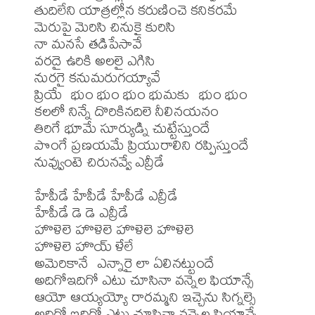
తుదిలేని యాత్రల్లోన కరుణించె కనికరమే

మెరుపై మెరిసి చినుకై కురిసి 

నా మనసే తడిపేసావే

వరదై ఉరికి అలలై ఎగిసి 

నురగై కనుమరుగయ్యావే

ప్రియే  భుం భుం భుం భుమకు  భుం భుం

కలలో నిన్నే దొరికినదిలె నీలినయనం

తిరిగే భూమే సూర్యుడ్ని చుట్టేస్తుందే

పొంగే ప్రణయమే ప్రియురాలిని రప్పిస్తుందే

నువ్వుంటె చిరునవ్వే ఎవ్రీడే

హేపీడే హేపీడే హేపీడే ఎవ్రీడే

హేపీడే డె డె ఎవ్రీడే

హొళెలె హొళెలె హొళెలె హొళెలె

హొళెలె హొయ్ ళేలే

అమెరికానే  ఎన్నారై లా ఏలినట్టుందే

అదిగోఇదిగో ఎటు చూసినా వన్నెల ఫియాన్సే

ఆయో ఆయ్యయ్యో రారమ్మని ఇచ్చెను సిగ్నల్సె

అదిగో ఇదిగో ఎటు చూసినా వన్నెల ఫియాన్సే
