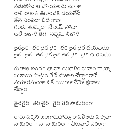
నడకలోని ఆ హొయలను చూశా

రాశి రాకాశి ఊరించకె దయచేసీ

తేనె సంపదా నీదే కాదా 

గండు తుమ్మెదా చేసెయ్ సోదా

ఆరే అజారే తెగ  నచ్చెను నీజోరే

తైకతైక  తక తైక తైక  తక తైక తైక దయచెయ్

తైక  తైక  తక తైక తైక తక తైక  తైక దులిపెయ్

గులాబి అందం భామో గుబాళించుదాం రామ్మో

మిఠాయి పొట్లం తేవే మజాల చేద్దాంరావే

వయారమంతా ఓకే యుగాలనేమో క్షణాలు 
చేద్దాం

తైరతైర  తక తైర  తైర తక సామిరంగా

రామ సక్కని బంగారుబొమ్మ రాసలీలకు వస్తావా

సామిరంగా నా సామిరంగా ఏరువాకే ఏకంగా
