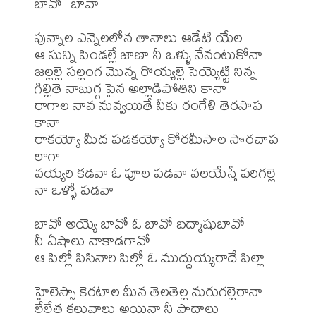
బావో  బావా

పున్నాల ఎన్నెలలోన తానాలు ఆడేటి యేల

ఆ సున్ని పిండల్లే జాణా నీ ఒళ్ళు నేనంటుకోనా

జల్లల్లె సల్లంగ మొన్న రొయ్యల్లె సెయ్యెట్టి నిన్న

గిల్లితె నాబుగ్గ పైన అల్లాడిపోతిని కానా

రాగాల నావ నువ్వయితే నీకు రంగేళి తెరసాప 
కానా

రాకయ్యో మీద పడకయ్యో కోరమీసాల సొరచాప 
లాగా

వయ్యరి కడవా ఓ పూల పడవా వలయేస్తే పరిగల్లె 
నా ఒళ్ళో పడవా

బావో అయ్యె బావో ఓ బావో బద్మాషుబావో

నీ ఏషాలు నాకాడగావో

ఆ పిల్లో పిసినారి పిల్లో ఓ ముద్దుయ్యరాదే పిల్లా

హైలెస్సా కెరటాల మీన తెలతెల్ల నురుగల్లెరానా

లేలేత కలువాలు అయినా నీ పాదాలు 