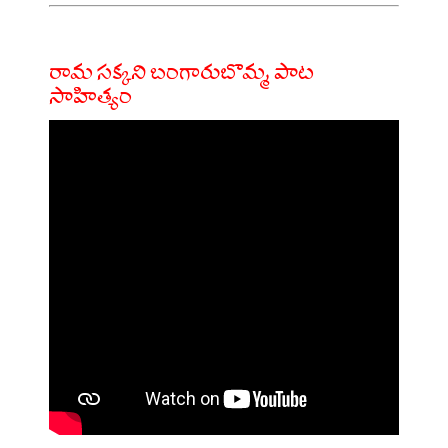
రామ సక్కని బంగారుబొమ్మ పాట
సాహిత్యం