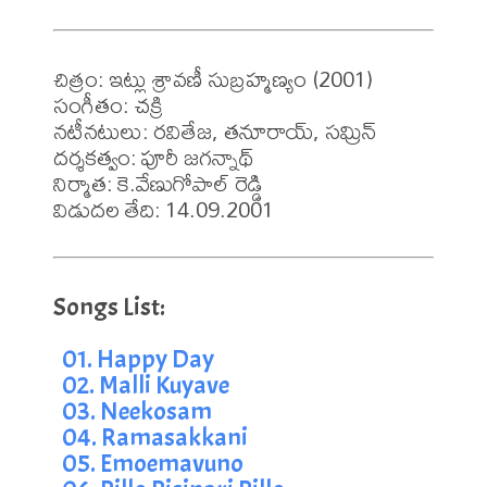
చిత్రం: ఇట్లు శ్రావణీ సుబ్రహ్మణ్యం (2001)

సంగీతం: చక్రి

నటీనటులు: రవితేజ, తనూరాయ్, సమ్రిన్

దర్శకత్వం: పూరీ జగన్నాథ్

నిర్మాత: కె.వేణుగోపాల్ రెడ్డి

విడుదల తేది: 14.09.2001
01. Happy Day
02. Malli Kuyave
03. Neekosam
04. Ramasakkani
05. Emoemavuno