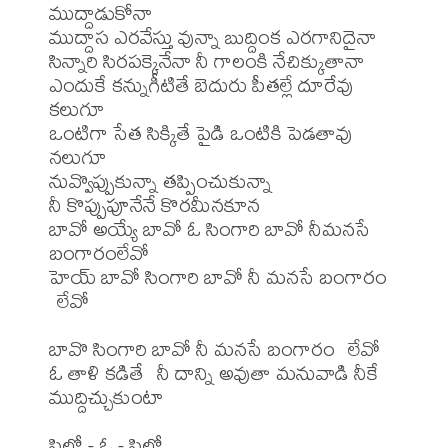
ముద్దాడుకోనా

ముద్దాస ఎరవేస్తు వున్నా బుద్దింక ఎరగానిదైనా

సిన్నారి సిరపక్కెనేనా నీ గాలంకి నేచిక్కుతానా

ఎందుకే కన్నుగీటితే బెదురు పీతల్లే దూరేవు 
కలుగూ

ఒంటిగా సేత సిక్కితే పైడి ఒంటికి పెడతావు 
నలుగూ

నువ్వొప్పుకున్నా తప్పించుకున్నా 

నీ కొప్పుపూనేనే కొరమీనకూన

బావో అయ్యే బావో ఓ సింగారి బావో నీమనసే 
బంగారంలేవో

హెయ్ బావో సింగారి బావో నీ మనసే బంగారం 
 లేవో

బావొ సింగారి బావో నీ మనసే బంగారం  లేవో

ఓ తాళి కడితే  నీ దాన్ని అవుతా మనువాడి నీకే 
ముద్దిచ్చుకుంటా

పిల్లో - ఓ - పిల్లో
