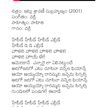
చిత్రం: ఇట్లు శ్రావణీ సుబ్రహ్మణ్యం (2001)

సంగీతం: చక్రి

సాహిత్యం: సాహితి

గానం: చక్రి

హేపీడే హేపీడే హేపీడే ఎవ్రీడే

హేపీడే డె డె ఎవ్రీడే

హొళెలె హొళెలె హొళెలె హొళెలె

హొళెలె హొయ్ ళేలే

అమెరికానే  ఎన్నారై లా ఏలినట్టుందే

అదిగోఇదిగో ఎటు చూసినా వన్నెల ఫియాన్సే

ఆయో ఆయ్యయ్యో రారమ్మని ఇచ్చెను సిగ్నల్సె

అదిగో ఇదిగో ఎటు చూసినా వన్నెల ఫియాన్సే

ఆయో ఆయ్యయ్యో రారమ్మని ఇచ్చెను సిగ్నల్సె

గుండెలలో పండగలే ఈనాడే

హేపీడే హేపీడే హేపీడే ఎవ్రీడే
