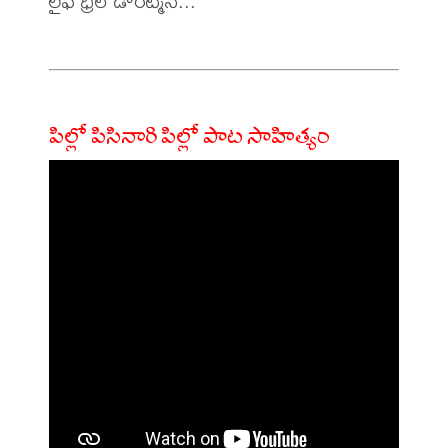
లైఫ్ ధ్రిల్ డోంట్మిస్...

పిల్లో పిసినారి పిల్లో పాట సాహిత్యం