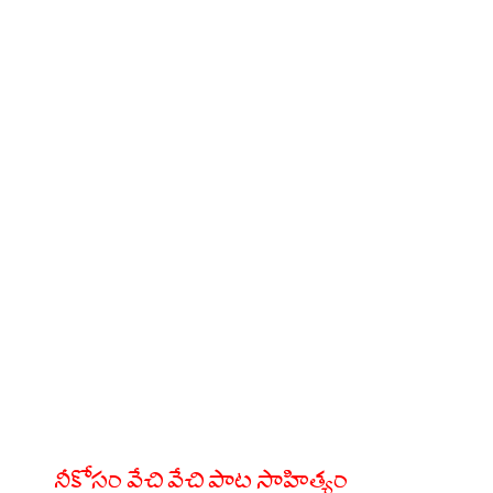
నీకోసం వేచి వేచి పాట సాహిత్యం