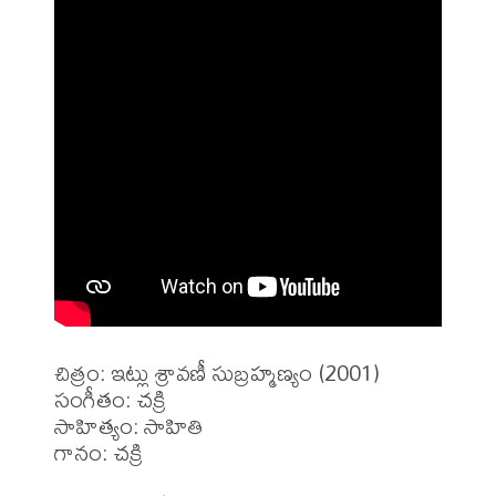
చిత్రం: ఇట్లు శ్రావణీ సుబ్రహ్మణ్యం (2001)

సంగీతం: చక్రి

సాహిత్యం: సాహితి

గానం: చక్రి
