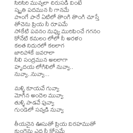
సిరిసిరి మువ్వలా చిరుసడి వింటే

స్మృతి పదమున నీ గానమే

పొంగే పారే ఏటిలో తొంగి తొంగి చూస్తే

తోచెను ప్రియ నీ రూపమే

సోకేటి పవనం నువ్వు మురిపించే గగనం

కోనేటి కమలం లోలో నీ అరళం

కలత నిదురలో కలలాగ

జారిపోకే జవరాలా

నీలి సంద్రమున అలలాగా

హృదయ లోగిలిలో నువ్వా..

నువ్వా..నువ్వా...

మళ్ళి కూయవే గువ్వా

మోగిన అందెల మువ్వా

తుళ్ళి పాడవే పువ్వా

గుండెలో సవ్వడి నువ్వా

తీయనైన ఊసుతో ప్రియ విరహముతో

క్రుంగెను ఎద నీ కోసమే
