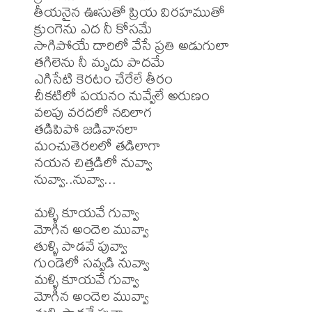
తీయనైన ఊసుతో ప్రియ విరహముతో

క్రుంగెను ఎద నీ కోసమే

సాగిపోయే దారిలో వేసే ప్రతి అడుగులా

తగిలెను నీ మృదు పాదమే

ఎగిసేటి కెరటం చేరేలే తీరం

చీకటిలో పయనం నువ్వేలే అరుణం

వలపు వరదలో నదిలాగ

తడిపిపో జడివానలా

మంచుతెరలలో తడిలాగా

నయన చిత్తడిలో నువ్వా

నువ్వా..నువ్వా...

మళ్ళి కూయవే గువ్వా

మోగిన అందెల మువ్వా

తుళ్ళి పాడవే పువ్వా

గుండెలో సవ్వడి నువ్వా

మళ్ళి కూయవే గువ్వా

మోగిన అందెల మువ్వా
