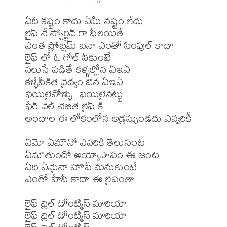
ఏదీ కష్టం కాదు ఏమీ నష్టం లేదు

లైఫ్ నే స్పోర్టివ్ గా ఫీలయితే

ఎంత ప్రోబ్లమ్ ఐనా ఎంతో సింపుల్ కాదా 

లైఫ్ లో ఓ గోల్ నీకుంటే

నలుసే పడితే కళ్ళల్లోన ఏఇఏ

కళ్ళేపీకితె వైద్యం ఔన ఏఇఏ

ఫెయిలైనోళ్ళు  ఫెయిలైనట్టు 

ఫేర్ వెల్ చెబితె లైఫ్ కి

అందాల ఈ లోకంలోన అడ్రస్సుండదు ఎవ్వరికీ

ఏమో ఏమౌనో ఎవరికి తెలుసంట

ఏమౌతుందో అయ్యోపాపం ఈ జంట

ఏది ఏమైనా హొపే మనుకుంటే

ఎంతో హేపీ కాదా ఈ లైఫంతా

లైఫ్ ధ్రిల్ డోంట్మిస్ మారియా

లైఫ్ ధ్రిల్ డోంట్మిస్ మారియా
