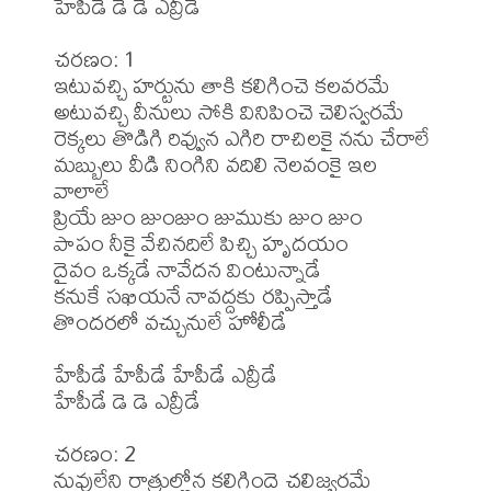
హేపీడే డె డె ఎవ్రీడే

చరణం: 1

ఇటువచ్చి హర్టును తాకి కలిగించె కలవరమే

అటువచ్చి వీనులు సోకి వినిపించె చెలిస్వరమే

రెక్కలు తొడిగి రివ్వున ఎగిరి రాచిలకై నను చేరాలే

మబ్బులు వీడి నింగిని వదిలి నెలవంకై ఇల 
వాలాలే

ప్రియే జుం జుంజుం జుముకు జుం జుం

పాపం నీకై వేచినదిలే పిచ్చి హృదయం

దైవం ఒక్కడే నావేదన వింటున్నాడే

కనుకే సఖియనే నావద్దకు రప్పిస్తాడే

తొందరలో వచ్చునులే హోలీడే 

హేపీడే హేపీడే హేపీడే ఎవ్రీడే

హేపీడే డె డె ఎవ్రీడే

చరణం: 2

నువులేని రాత్రుల్లోన కలిగిందె చలిజ్వరమే
