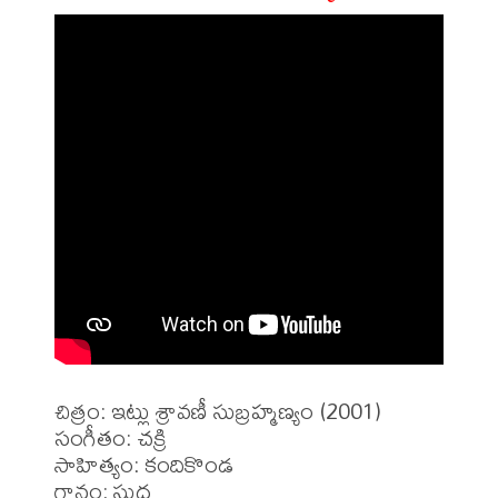
చిత్రం: ఇట్లు శ్రావణీ సుబ్రహ్మణ్యం (2001)

సంగీతం: చక్రి

సాహిత్యం: కందికొండ

గానం: సుధ
