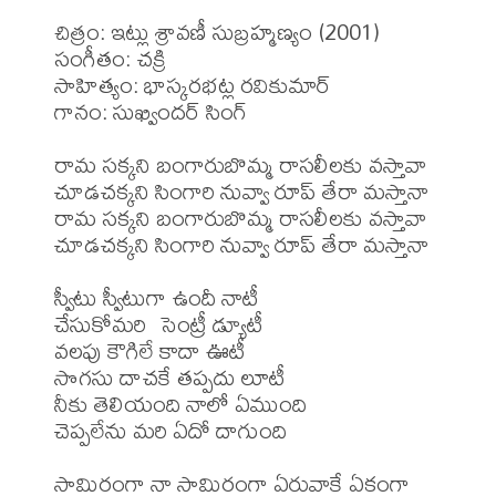
చిత్రం: ఇట్లు శ్రావణీ సుబ్రహ్మణ్యం (2001)

సంగీతం: చక్రి

సాహిత్యం: భాస్కరభట్ల రవికుమార్

గానం: సుఖ్విందర్ సింగ్

రామ సక్కని బంగారుబొమ్మ రాసలీలకు వస్తావా

చూడచక్కని సింగారి నువ్వా రూప్ తేరా మస్తానా

రామ సక్కని బంగారుబొమ్మ రాసలీలకు వస్తావా

చూడచక్కని సింగారి నువ్వా రూప్ తేరా మస్తానా

స్వీటు స్వీటుగా ఉందీ నాటీ

చేసుకోమరి  సెంట్రీ డ్యూటీ

వలపు కౌగిలే కాదా ఊటీ

సొగసు దాచకే తప్పదు లూటీ 

నీకు తెలియంది నాలో ఏముంది

చెప్పలేను మరి ఏదో దాగుంది

సామిరంగా నా సామిరంగా ఏరువాకే ఏకంగా
