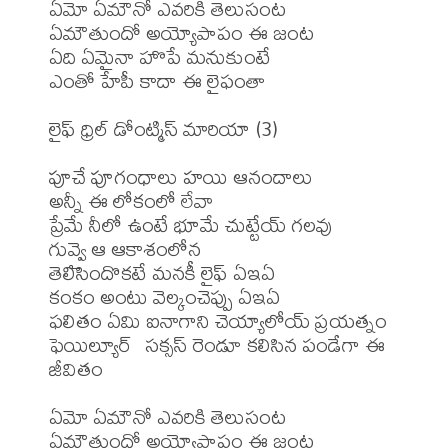
ఏమో ఏమౌనో ఎవరికి తెలుసంట

ఏమౌతుందో అయ్యోపాపం ఈ జంట

ఏది ఏమైనా హొపే మనుకుంటే

ఎంతో హేపీ కాదా ఈ లైఫంతా

లైఫ్ ధ్రిల్ డోంట్మిస్ మారియా (3)

పూచే పూగంధాలు హయి ఆనందాలు 

అన్నీ ఈ లోకంలో లేవా

ప్రేమే నీలో ఉంటే భూమే చుట్టేయ్ గలవు  

గువ్వై ఆ ఆకాశంలోన

తెలిసిందొకటే మనకీ లైఫ్ ఏఇఏ

కంకం అంటు వెల్కంచెప్పు ఏఇఏ

ఫలితం ఏమి ఐనాగాని చెయ్యాలోయ్ ప్రయత్నం

ఫెయిల్యూర్  సక్సస్ రెండూ కలిసిన పండేగా ఈ 
జీవితం 

ఏమో ఏమౌనో ఎవరికి తెలుసంట

ఏమౌతుందో అయ్యోపాపం ఈ జంట
