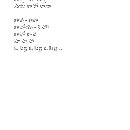
ఎయ్ బావో బావా

బావ - ఆహ

బావోయ్ - ఓహొ

బావో బావ

హ హ హా

ఓ పిల్ల ఓ పిల్ల ఓ పిల్ల...
