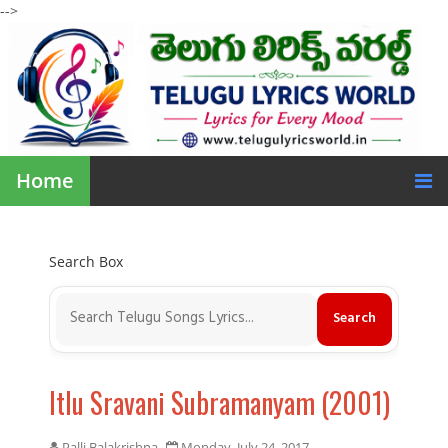
-->
Home
Search Box
Itlu Sravani Subramanyam (2001)
Palli Balakrishna
Monday, July 24, 2017