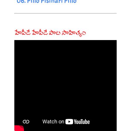
06. Pillo Pisinari Pillo
హేపీడే హేపీడే పాట సాహిత్యం