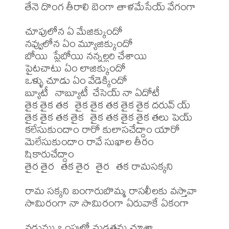
తేనె దొంగ తీరాలి బెంగా తాళమేసేయ్ వేగంగా

చూపులోన ఏ మేజిక్కుందో

నవ్వులోన ఏం మ్యూజిక్కుందో

బోయి  ప్లేబోయి నన్నల్లరి చేశాయి

పైటచాటు ఏం లాజిక్కుందో

ఒళ్ళు చూడు ఏం వేడెక్కిందో

బ్యూటీ  నాబ్యూటీ చేసెయ్ నా ఏదోటీ

తైక తైక తక  తైక తైక తక తైక తైక దరువ్ య్

తైక తైక తక తైక  తైక తక తైక తైక తలు పెయ్

కలేసుకుందాం రారో కులాసచేద్దాం యారో

మెలేసుకుందాం రావే సుఖాల తీరం 
షికారుచేద్దాం

తైర తైర  తక తైర  తైర  తక రామసక్కని

రామ సక్కని బంగారుబొమ్మ రాసలీలకు వస్తావా

సామిరంగా నా సామిరంగా ఏరువాకే ఏకంగా

నడుము ఒంపులో మడతను చూశా
