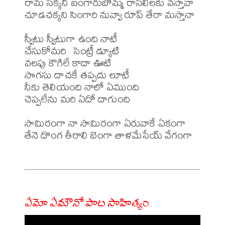
రామ సక్కని బంగారుబొమ్మ రాసలీలకు వస్తావా

చూడచక్కని సింగారి నువ్వా రూప్ తేరా మస్తానా

స్వీటు స్వీటుగా ఉంది నాటీ

చేసుకోమరి  సెంట్రీ డ్యూటి

వలపు కౌగిలే కాదా ఊటి

సొగసు దాచకే తప్పదు లూటీ 

నీకు తెలియంది నాలో ఏముంది

చెప్పలేను మరి ఏదో దాగుంది

సామిరంగా నా సామిరంగా ఏరువాకే ఏకంగా

తేనె దొంగ తీరాలి బెంగా తాళమేసేయ్ వేగంగా

ఏమో ఏమౌనో పాట సాహిత్యం