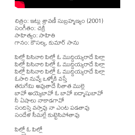
చిత్రం: ఇట్లు శ్రావణీ సుబ్రహ్మణ్యం (2001)

సంగీతం: చక్రి

సాహిత్యం: సాహితి

గానం: కౌసల్య, కుమార్ సాను

పిల్లో పిసినారి పిల్లో ఓ ముద్దియ్యరాదే పిల్లా

పిల్లో పిసినారి పిల్లో ఓ ముద్దియ్యరాదే పిల్లా

పిల్లో పిసినారి పిల్లో ఓ ముద్దియ్యరాదే పిల్లా

ఓసారి నువ్వే ఒళ్ళోకి వస్తే 

తరుగేమి అవుతాదే నీతాత ముల్లె

బావో అయ్యెబావో ఓ బావో బద్మాషుబావో

నీ ఏషాలు నాకాడగావో

సందిస్తె వస్తావు నా ఎంట పడతావు 

సందేళ సీమల్లే కుట్టెసిపోతావు

పిల్లో ఓ పిల్లో     
