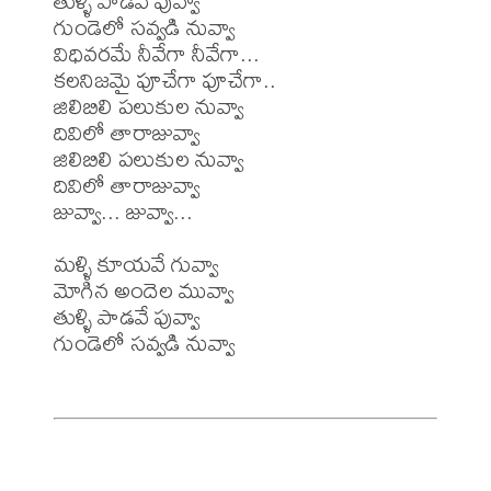
తుళ్ళి పాడవే పువ్వా

గుండెలో సవ్వడి నువ్వా

విధివరమే నీవేగా నీవేగా...

కలనిజమై పూచేగా పూచేగా..

జిలిబిలి పలుకుల నువ్వా

దివిలో తారాజువ్వా

జిలిబిలి పలుకుల నువ్వా

దివిలో తారాజువ్వా

జువ్వా... జువ్వా...

మళ్ళి కూయవే గువ్వా

మోగిన అందెల మువ్వా

తుళ్ళి పాడవే పువ్వా

గుండెలో సవ్వడి నువ్వా 
