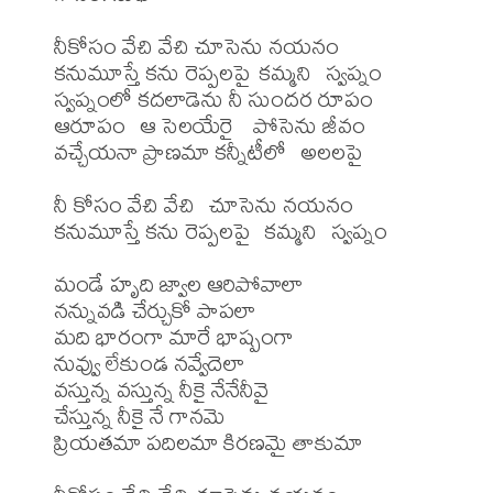
నీకోసం వేచి వేచి చూసెను నయనం

కనుమూస్తే కను రెప్పలపై కమ్మని  స్వప్నం

స్వప్నంలో కదలాడెను నీ సుందర రూపం

ఆరూపం  ఆ సెలయేరై   పోసెను జీవం

వచ్చేయనా ప్రాణమా కన్నీటీలో  అలలపై

నీ కోసం వేచి వేచి  చూసెను నయనం

కనుమూస్తే కను రెప్పలపై  కమ్మని  స్వప్నం

మండే హృది జ్వాల ఆరిపోవాలా

నన్నువడి చేర్చుకో పాపలా

మది భారంగా మారే భాష్పంగా 

నువ్వు లేకుండ నవ్వేదెలా

వస్తున్న వస్తున్న నీకై నేనేనీవై 

చేస్తున్న నీకై నే గానమె

ప్రియతమా పదిలమా కిరణమై తాకుమా
