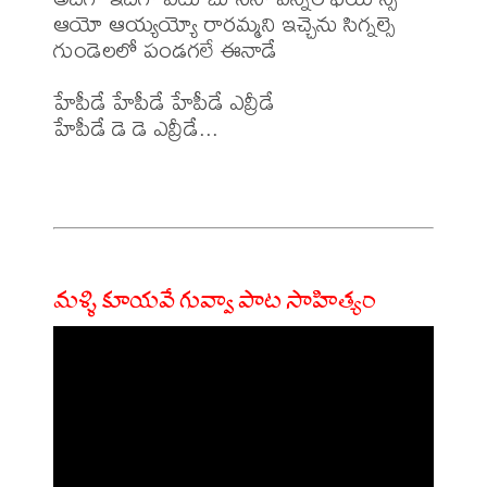
ఆయో ఆయ్యయ్యో రారమ్మని ఇచ్చెను సిగ్నల్సె

గుండెలలో పండగలే ఈనాడే

హేపీడే హేపీడే హేపీడే ఎవ్రీడే

హేపీడే డె డె ఎవ్రీడే...

మళ్ళి కూయవే గువ్వా పాట సాహిత్యం