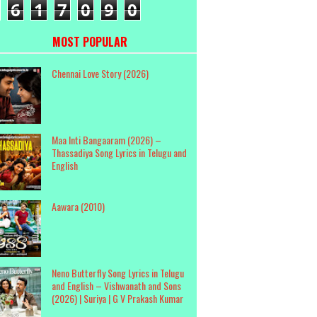
6
1
7
0
9
0
MOST POPULAR
Chennai Love Story (2026)
Maa Inti Bangaaram (2026) –
Thassadiya Song Lyrics in Telugu and
English
Aawara (2010)
Neno Butterfly Song Lyrics in Telugu
and English – Vishwanath and Sons
(2026) | Suriya | G V Prakash Kumar