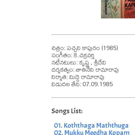
చిత్రం: పచ్చని కాపురం (1985)

సంగీతం: కె.చక్రవర్తి

నటీనటులు: కృష్ణ , శ్రీదేవి

దర్శకత్వం: తాతినేని రామారావు

నిర్మాత: మిద్దె రామారావు

విడుదల తేది: 07.09.1985
01. Koththaga Maththuga
02. Mukku Meedha Kopam