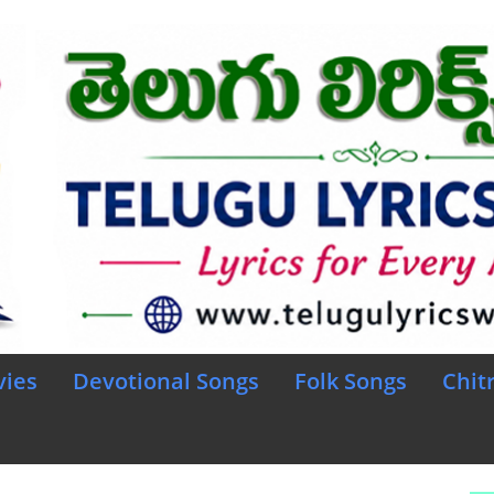
vies
Devotional Songs
Folk Songs
Chit