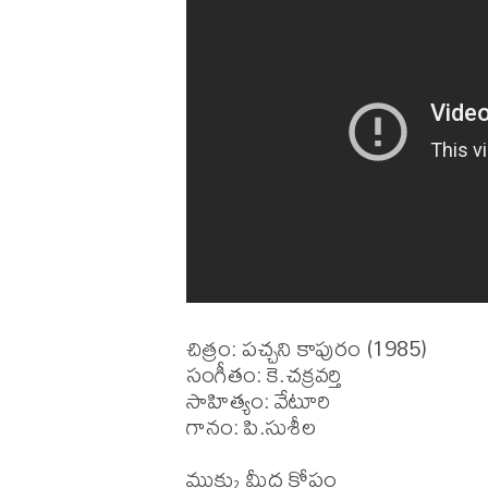
చిత్రం: పచ్చని కాపురం (1985)

సంగీతం: కె.చక్రవర్తి

సాహిత్యం: వేటూరి

గానం: పి.సుశీల 
