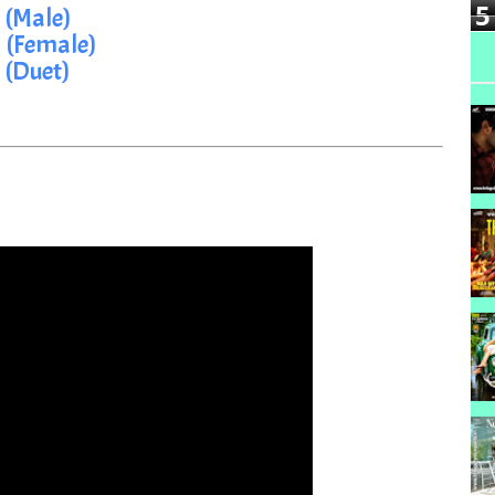
5
 (Male)
 (Female)
 (Duet)