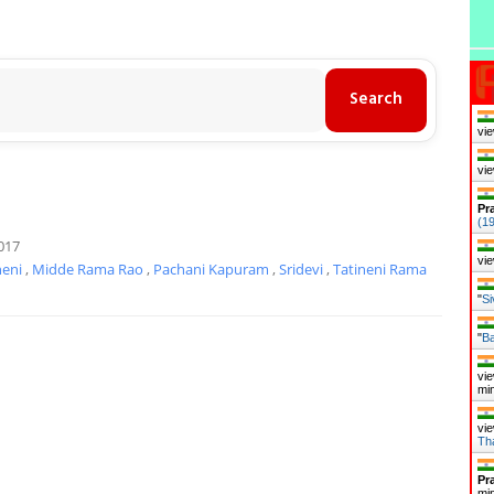
vie
vie
Pr
(1
017
vie
neni
,
Midde Rama Rao
,
Pachani Kapuram
,
Sridevi
,
Tatineni Rama
"
Si
"
Ba
vie
mi
vie
Th
Pr
mi