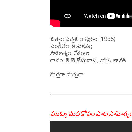
చిత్రం: పచ్చని కాపురం (1985)

సంగీతం: కె.చక్రవర్తి

సాహిత్యం: వేటూరి

గానం: కె.జె.జేసుదాస్, యస్.జానకి

కొత్తగా మత్తుగా 

ముక్కు మీద కోపం పాట సాహిత్య