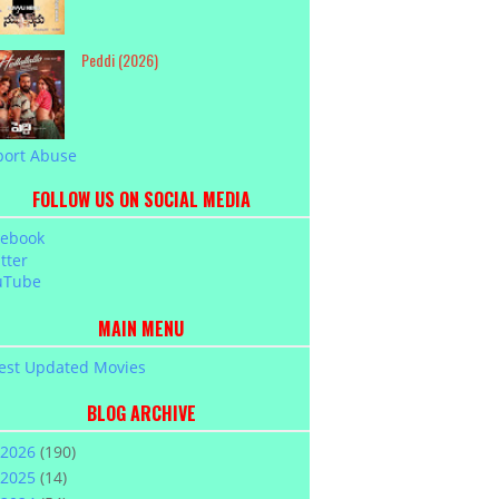
Peddi (2026)
port Abuse
FOLLOW US ON SOCIAL MEDIA
cebook
tter
uTube
MAIN MENU
est Updated Movies
BLOG ARCHIVE
2026
(190)
2025
(14)