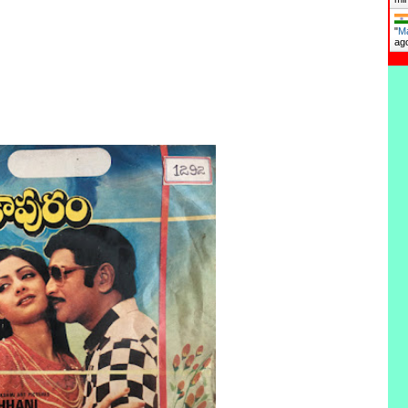
"
Ma
ag