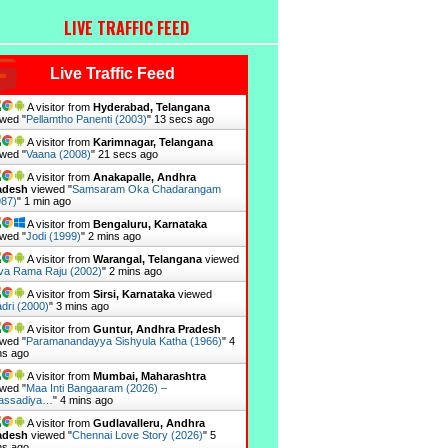
LIVE TRAFFIC FEED
Live Traffic Feed
A visitor from
Hyderabad, Telangana
wed "
Pellamtho Panenti (2003)
"
15 secs ago
A visitor from
Karimnagar, Telangana
wed "
Vaana (2008)
"
23 secs ago
A visitor from
Anakapalle, Andhra
adesh
viewed "
Samsaram Oka Chadarangam
987)
"
1 min ago
A visitor from
Bengaluru, Karnataka
wed "
Jodi (1999)
"
2 mins ago
A visitor from
Warangal, Telangana
viewed
va Rama Raju (2002)
"
2 mins ago
A visitor from
Sirsi, Karnataka
viewed
dri (2000)
"
3 mins ago
A visitor from
Guntur, Andhra Pradesh
wed "
Paramanandayya Sishyula Katha (1966)
"
4
ns ago
A visitor from
Mumbai, Maharashtra
wed "
Maa Inti Bangaaram (2026) –
assadiya…
"
4 mins ago
A visitor from
Gudlavalleru, Andhra
adesh
viewed "
Chennai Love Story (2026)
"
5
ns ago