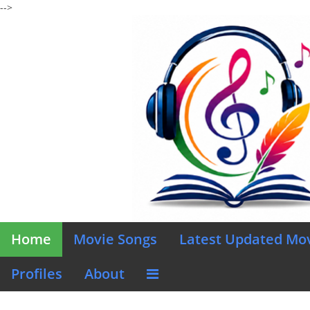
-->
Home
Movie Songs
Latest Updated Mo
Profiles
About