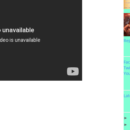
Re
Fa
Twi
Yo
Lat
►
►