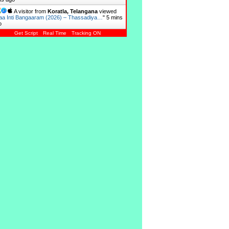
A visitor from
Koratla, Telangana
viewed
a Inti Bangaaram (2026) – Thassadiya…
"
5 mins
o
Get Script
Real Time
Tracking ON